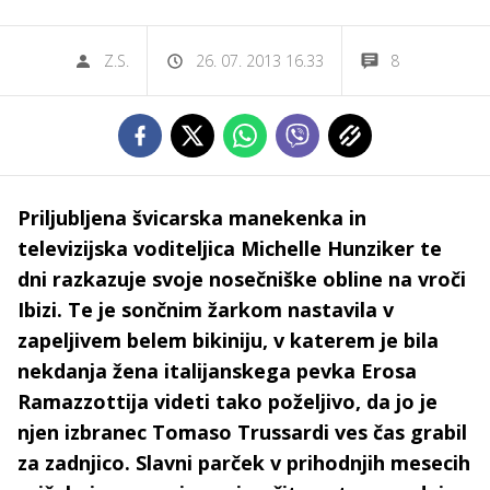
Z.S.
26. 07. 2013 16.33
8
Priljubljena švicarska manekenka in
televizijska voditeljica Michelle Hunziker te
dni razkazuje svoje nosečniške obline na vroči
Ibizi. Te je sončnim žarkom nastavila v
zapeljivem belem bikiniju, v katerem je bila
nekdanja žena italijanskega pevka Erosa
Ramazzottija videti tako poželjivo, da jo je
njen izbranec Tomaso Trussardi ves čas grabil
za zadnjico. Slavni parček v prihodnjih mesecih