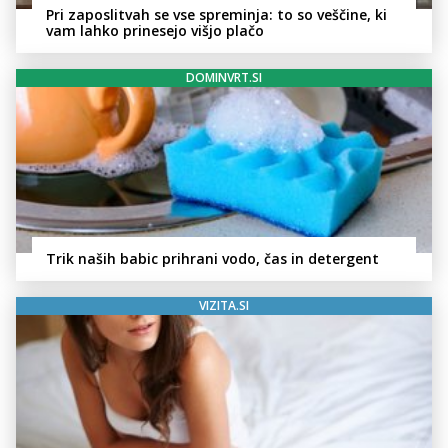
Pri zaposlitvah se vse spreminja: to so veščine, ki
vam lahko prinesejo višjo plačo
DOMINVRT.SI
Trik naših babic prihrani vodo, čas in detergent
VIZITA.SI