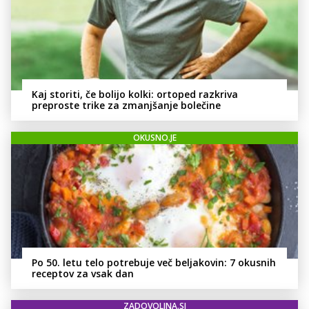
Kaj storiti, če bolijo kolki: ortoped razkriva
preproste trike za zmanjšanje bolečine
OKUSNO.JE
Po 50. letu telo potrebuje več beljakovin: 7 okusnih
receptov za vsak dan
ZADOVOLJNA.SI