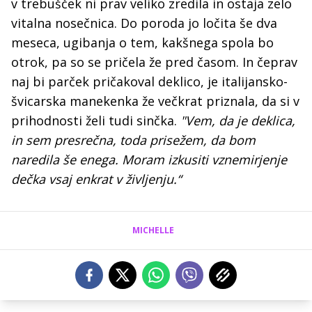
v trebušček ni prav veliko zredila in ostaja zelo
vitalna nosečnica. Do poroda jo ločita še dva
meseca, ugibanja o tem, kakšnega spola bo
otrok, pa so se pričela že pred časom. In čeprav
naj bi parček pričakoval deklico, je italijansko-
švicarska manekenka že večkrat priznala, da si v
prihodnosti želi tudi sinčka.
"Vem, da je deklica,
in sem presrečna, toda prisežem, da bom
naredila še enega. Moram izkusiti vznemirjenje
dečka vsaj enkrat v življenju.“
MICHELLE