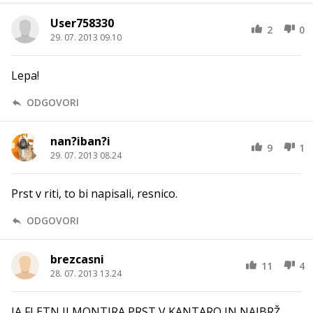
User758330
2
0
29. 07. 2013 09.10
Lepa!
ODGOVORI
nan?iban?i
9
1
29. 07. 2013 08.24
Prst v riti, to bi napisali, resnico.
ODGOVORI
brezcasni
11
4
28. 07. 2013 13.24
JA FLETN JI MONTIRA PRST V KANTARO IN NAJBRŽ