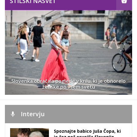
STILSKI NASVET
Slovenka obračala poglede v krilu, ki je obnorelo
ženske po vsem svetu
Intervju
Spoznajte babico Juša Čopa, ki
je čez noč osvojila Slovenijo