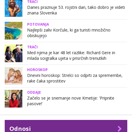
TRAČI
Danes praznuje 53. rojstni dan, tako dobro je videti
znana Slovenka
POTOVANJA
Najlepši zaliv Korčule, ki ga turisti množično
obiskujejo
TRAČI
Med njima je kar 48 let razlike: Richard Gere in
mlada soigralka ujeta v prisrčnih trenutkih
HOROSKOP
Dnevni horoskop: Strelci so odprti za spremembe,
rake čaka sprostitev
ODDAJE
Začelo se je snemanje nove Kmetije: 'Pripnite
pasove!'
Odnosi