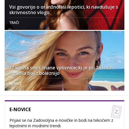
Vsi govorijo o oranžnolasi lepotici, ki navdušuje s
skrivnostno vlogo
TRAČI
Tragična smrt znane vplivnice, ki je pri 26 letih
izgubila boj z boleznijo
NOVICE
E-NOVICE
Prijavi se na Zadovoljna e-novičke in bodi na tekočem z
lepotnimi in modnimi trendi.