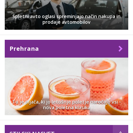
Spletni avto oglasi spreminjajo način nakupa in
prodaje avtomobilov
Prehrana
To je pijača, ki jo letošnje poletje naročajo vsi -
nova poletna klasika