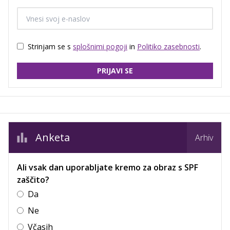
Strinjam se s
splošnimi pogoji
in
Politiko zasebnosti
.
PRIJAVI SE
Anketa
Arhiv
Ali vsak dan uporabljate kremo za obraz s SPF
zaščito?
Da
Ne
Včasih