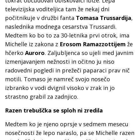
tokrat občudovali obiskovalci Ibize. Lepa
televizijska voditeljica tam že nekaj dni
počitnikuje v družbi fanta
Tomasa Trussardija
,
naslednika modnega cesarstva Trussardi.
Medtem ko bo to za 30-letnika prvi otrok, ima
Michelle iz zakona z
Erosom Ramazzottijem
že
hčerko
Auroro
. Zaljubljenca so ujeli med javnim
izmenjavanjem nežnosti in očitno ju niso
radovedni pogledi in prežeči paparaci prav nič
motili. Tomaso je namreč svojo nosečo
izbranko v vodi dvignil visoko v zrak in jo
strastno grabil za zadnjico.
Razen trebuščka se sploh ni zredila
Medtem ko je njeno oprsje v sedmem mesecu
nosečnosti že lepo naraslo, pa se Michelle razen