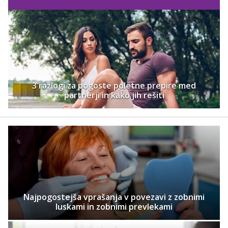
3 razlogi za pogoste poletne prepire med
partnerji in kako jih rešiti
Najpogostejša vprašanja v povezavi z zobnimi
luskami in zobnimi prevlekami