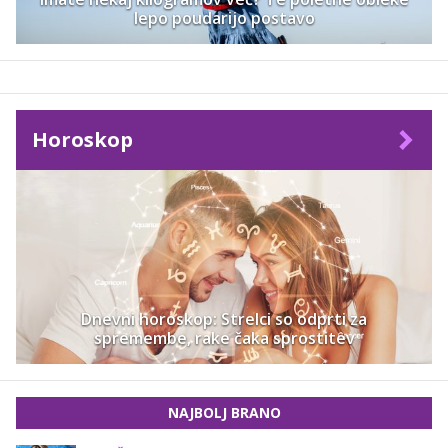
lepo poudarijo postavo
Horoskop
Dnevni horoskop: Strelci so odprti za
spremembe, rake čaka sprostitev
NAJBOLJ BRANO