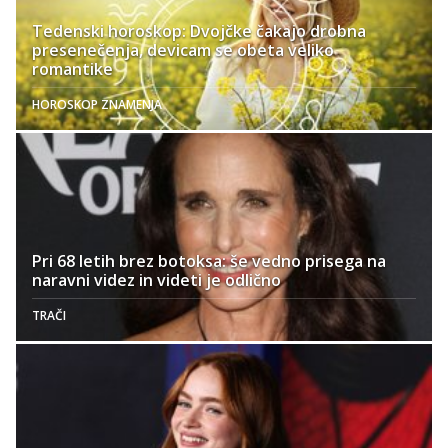
Tedenski horoskop: Dvojčke čakajo drobna
presenečenja, devicam se obeta veliko
romantike
HOROSKOP ZNAMENJA
Pri 68 letih brez botoksa: še vedno prisega na
naravni videz in videti je odlično
TRAČI