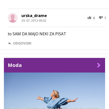
urska_drame
0
1
29. 07. 2013 09.02
to SAM DA MAJO NEKI ZA PISAT
ODGOVORI
Moda
Imate nekaj kilogramov več? Te poletne obleke