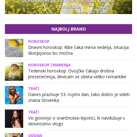
presenečenja, devicam se obeta veliko
romantike
NAJBOLJ BRANO
HOROSKOP
Dnevni horoskop: Ribe čaka mirna nedelja, intuicija
škorpijonov bo močna
HOROSKOP ZNAMENJA
Tedenski horoskop: Dvojčke čakajo drobna
presenečenja, devicam se obeta veliko romantike
TRAČI
Danes praznuje 53. rojstni dan, tako dobro je videti
znana Slovenka
TRAČI
Vsi govorijo o oranžnolasi lepotici, ki navdušuje s
skrivnostno vlogo
ODDAJE