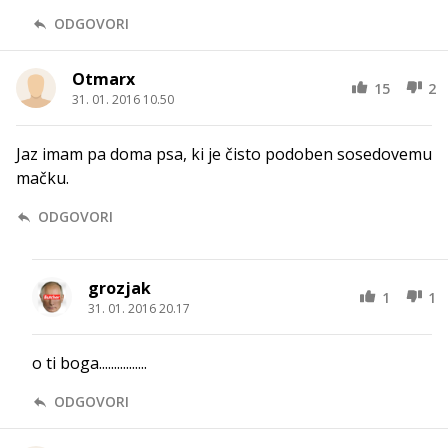
ODGOVORI
Otmarx
15
2
31. 01. 2016 10.50
Jaz imam pa doma psa, ki je čisto podoben sosedovemu
mačku.
ODGOVORI
grozjak
1
1
31. 01. 2016 20.17
o ti boga................
ODGOVORI