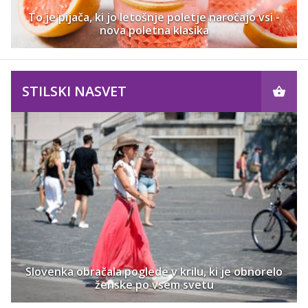
To je pijača, ki jo letošnje poletje naročajo vsi -
nova poletna klasika
STILSKI NASVET
Slovenka obračala poglede v krilu, ki je obnorelo
ženske po vsem svetu