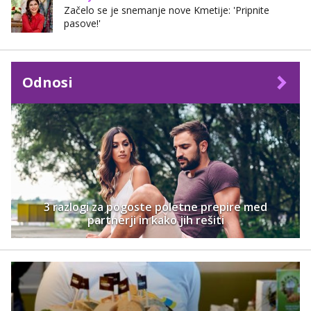
Začelo se je snemanje nove Kmetije: 'Pripnite
pasove!'
Odnosi
3 razlogi za pogoste poletne prepire med
partnerji in kako jih rešiti