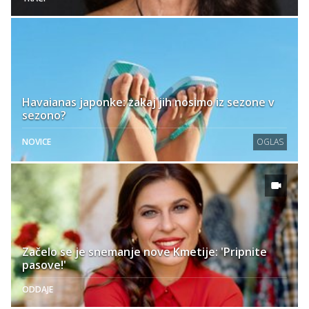
Havaianas japonke: zakaj jih nosimo iz sezone v
sezono?
NOVICE
OGLAS
Začelo se je snemanje nove Kmetije: 'Pripnite
pasove!'
ODDAJE