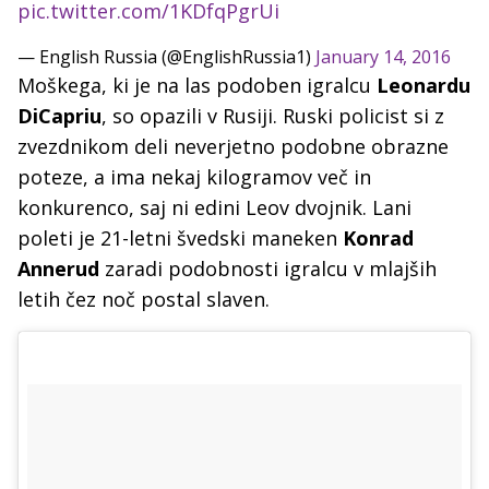
pic.twitter.com/1KDfqPgrUi
— English Russia (@EnglishRussia1)
January 14, 2016
Moškega, ki je na las podoben igralcu
Leonardu
DiCapriu
, so opazili v Rusiji. Ruski policist si z
zvezdnikom deli neverjetno podobne obrazne
poteze, a ima nekaj kilogramov več in
konkurenco, saj ni edini Leov dvojnik. Lani
poleti je 21-letni švedski maneken
Konrad
Annerud
zaradi podobnosti igralcu v mlajših
letih čez noč postal slaven.