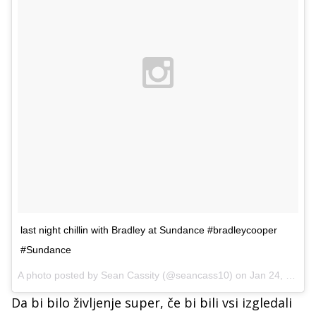
last night chillin with Bradley at Sundance #bradleycooper
#Sundance
A photo posted by Sean Cassity (@seancass10) on
Jan 24, 2016 at 6:05am PST
Da bi bilo življenje super, če bi bili vsi izgledali