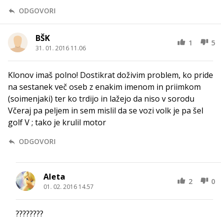
ODGOVORI
BŠK
1
5
31. 01. 2016 11.06
Klonov imaš polno! Dostikrat doživim problem, ko pride
na sestanek več oseb z enakim imenom in priimkom
(soimenjaki) ter ko trdijo in lažejo da niso v sorodu
Včeraj pa peljem in sem mislil da se vozi volk je pa šel
golf V ; tako je krulil motor
ODGOVORI
Aleta
2
0
01. 02. 2016 14.57
????????