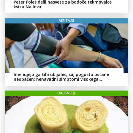
Peter Poles delil nasvete za bodoče tekmovalce
kviza Na lovu
VIZITA.SI
Imenujejo ga tihi ubijalec, saj pogosto ostane
neopažen: nenavadni simptomi visokega
holesterola
OKUSNO.JE