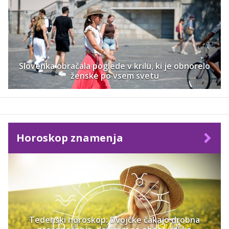
Slovenka obračala poglede v krilu, ki je obnorelo
ženske po vsem svetu
Horoskop znamenja
Tedenski horoskop: Dvojčke čakajo drobna