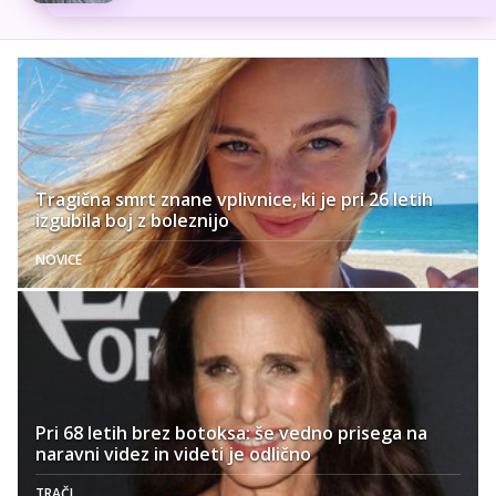
Tragična smrt znane vplivnice, ki je pri 26 letih
izgubila boj z boleznijo
NOVICE
Pri 68 letih brez botoksa: še vedno prisega na
naravni videz in videti je odlično
TRAČI