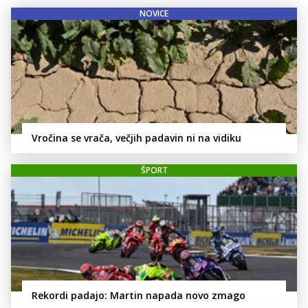
NOVICE
Vročina se vrača, večjih padavin ni na vidiku
ŠPORT
Rekordi padajo: Martin napada novo zmago