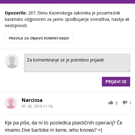
Opozorilo:
297. členu Kazenskega zakonika je posameznik
kazensko odgovoren za javno spodbujanje sovraštva, nasilja ali
nestrpnosti.
PRAVILA ZA OBJAVO KOMENTARJEV
PRIJAVI SE
Narcissa
3
1
01. 02. 2016 11.18
Kje pa piše, da ni to posledica plastičnih operacij? Če
imamo žive barbike in kene, who knows? =)