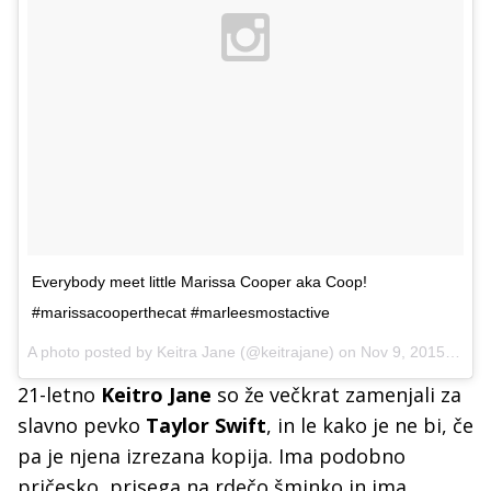
Everybody meet little Marissa Cooper aka Coop!
#marissacooperthecat #marleesmostactive
A photo posted by Keitra Jane (@keitrajane) on
Nov 9, 2015 at 6:07pm PST
21-letno
Keitro Jane
so že večkrat zamenjali za
slavno pevko
Taylor Swift
, in le kako je ne bi, če
pa je njena izrezana kopija. Ima podobno
pričesko, prisega na rdečo šminko in ima