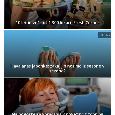
10 let in več kot 1.300 lokacij Fresh Corner
OGLAS
Havaianas japonke: zakaj jih nosimo iz sezone v
sezono?
Najpogostejša vprašanja v povezavi z zobnimi