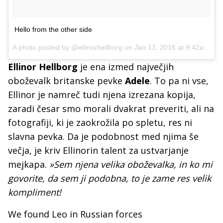
Hello from the other side
A photo posted by @ellinorhellborg on
Jan 13, 2016 at 9:42am PST
Ellinor Hellborg
je ena izmed največjih
oboževalk britanske pevke
Adele
. To pa ni vse,
Ellinor je namreč tudi njena izrezana kopija,
zaradi česar smo morali dvakrat preveriti, ali na
fotografiji, ki je zaokrožila po spletu, res ni
slavna pevka. Da je podobnost med njima še
večja, je kriv Ellinorin talent za ustvarjanje
mejkapa.
»Sem njena velika oboževalka, in ko mi
govorite, da sem ji podobna, to je zame res velik
kompliment!
We found Leo in Russian forces