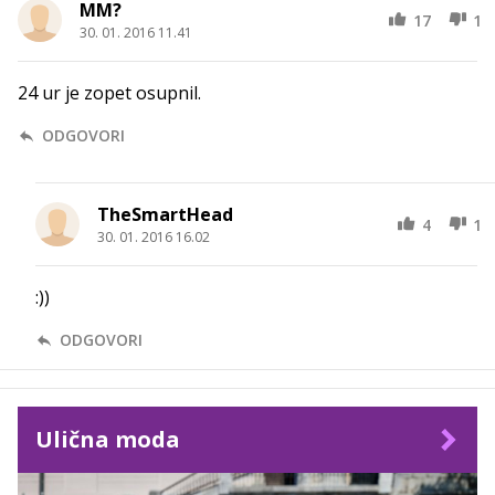
MM?
17
1
30. 01. 2016 11.41
24 ur je zopet osupnil.
ODGOVORI
TheSmartHead
4
1
30. 01. 2016 16.02
:))
ODGOVORI
Ulična moda