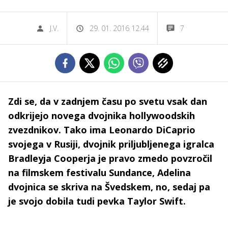
J.V.
29. 01. 2016 12.44
7
Zdi se, da v zadnjem času po svetu vsak dan
odkrijejo novega dvojnika hollywoodskih
zvezdnikov. Tako ima Leonardo DiCaprio
svojega v Rusiji, dvojnik priljubljenega igralca
Bradleyja Cooperja je pravo zmedo povzročil
na filmskem festivalu Sundance, Adelina
dvojnica se skriva na Švedskem, no, sedaj pa
je svojo dobila tudi pevka Taylor Swift.