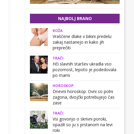
NAJBOLJ BRANO
KOŽA
Vraščene dlake v bikini predelu:
zakaj nastanejo in kako jih
preprečiti
TRAČI
Hči slavnih staršev ukradla vso
pozornost, lepoto je podedovala
po mami
HOROSKOP
Dnevni horoskop: Ovni so polni
zagona, dvojčki potrebujejo čas
zase
TRAČI
Vsi govorijo o skrivni poroki,
opazili so ju s prstanom na levi
roki