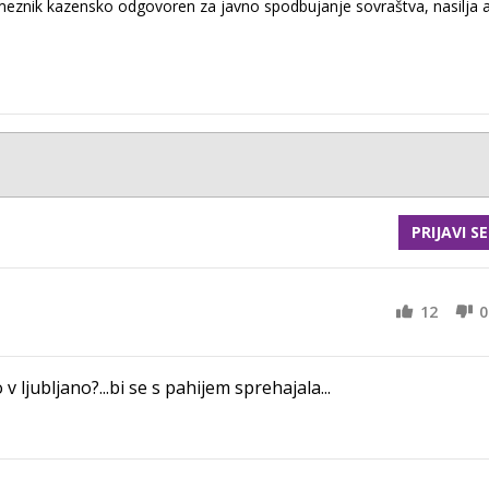
eznik kazensko odgovoren za javno spodbujanje sovraštva, nasilja a
PRIJAVI SE
12
0
o v ljubljano?...bi se s pahijem sprehajala...