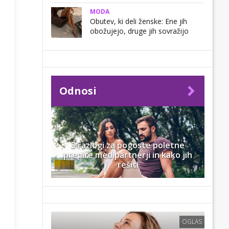
MODA
Obutev, ki deli ženske: Ene jih
obožujejo, druge jih sovražijo
Odnosi
3 razlogi za pogoste poletne
prepire med partnerji in kako jih
rešiti
OGLAS