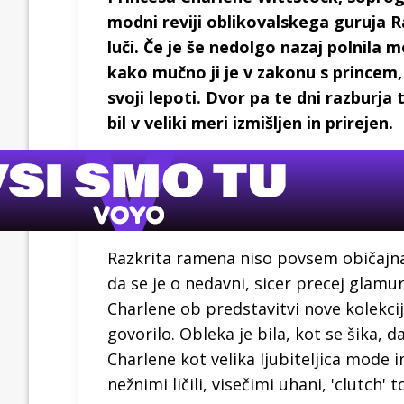
modni reviji oblikovalskega guruja 
luči. Če je še nedolgo nazaj polnila 
kako mučno ji je v zakonu s princem, k
svoji lepoti. Dvor pa te dni razburja t
bil v veliki meri izmišljen in prirejen.
Razkrita ramena niso povsem običajna 
da se je o nedavni, sicer precej glamur
Charlene ob predstavitvi nove kolekc
govorilo. Obleka je bila, kot se šika, 
Charlene kot velika ljubiteljica mode 
nežnimi ličili, visečimi uhani, 'clutch' t