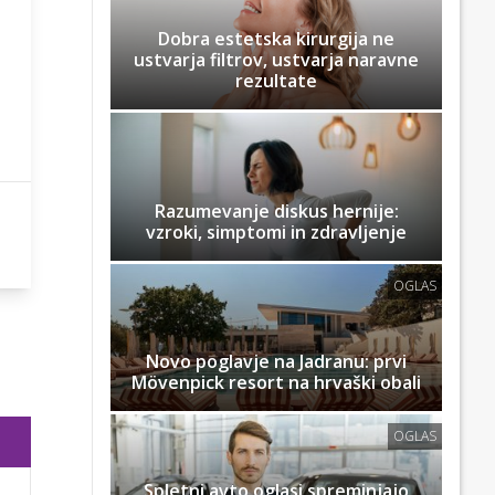
Dobra estetska kirurgija ne
ustvarja filtrov, ustvarja naravne
rezultate
Razumevanje diskus hernije:
vzroki, simptomi in zdravljenje
OGLAS
Novo poglavje na Jadranu: prvi
Mövenpick resort na hrvaški obali
OGLAS
Spletni avto oglasi spreminjajo