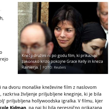
r
h,
no
Knežji družini ni po godu film, ki prikazuje
arejo
zakonsko krizo pokojne Grace Kelly in kneza
Rainierja.
FOTO: Reuters
ni na dvoru monaške kneževine film z naslovom
 razkriva življenje priljubljene kneginje, ki je bila
lj' priljubljena hollywoodska igralka. V filmu, kjer
cole Kidman
, pa naj bi bila neresnično prikazana