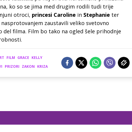
ona, ko so se jima med drugim rodili tudi trije
 njuni otroci,
princesi Caroline
in
Stephanie
ter
 nasprotovanjem zaustavili veliko svetovno
o del filma. Film bo tako na ogled šele prihodnje
robnosti.
RT
FILM
GRACE
KELLY
VI
PRIZORI
ZAKON
KRIZA