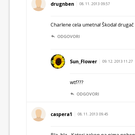
drugnben
08. 11. 2013 09.57
Charlene cela umetna! Škoda! drugač so p
ODGOVORI
Sun_Flower
09. 12. 2013 11.27
wtf???
ODGOVORI
caspera1
08. 11. 2013 09.45
Bla, bla... Kateri zakon pa nima noben