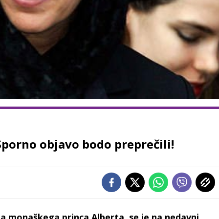
 Sporno objavo bodo preprečili!
a monaškega princa Alberta, se je na nedavni