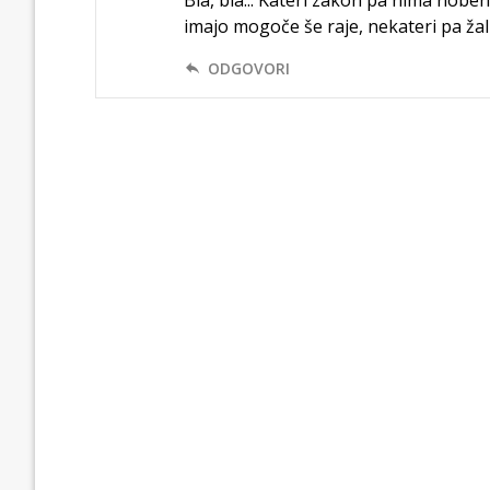
imajo mogoče še raje, nekateri pa žal n
ODGOVORI