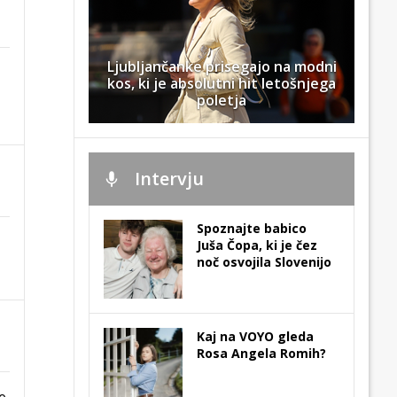
Ljubljančanke prisegajo na modni
kos, ki je absolutni hit letošnjega
poletja
Intervju
Spoznajte babico
Juša Čopa, ki je čez
noč osvojila Slovenijo
Kaj na VOYO gleda
Rosa Angela Romih?
e