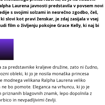
Ralpha Laurena javnosti predstavila v povsem novi
medije s svojimi solzami in nesrečno zgodbo, češ,
i slovi kot pravi ženskar, je zdaj zasijala v vsej
udi film o življenju pokojne Grace Kelly, ki naj bi
za predstavnike kraljeve družine, zato ni čudno,
ozni obleki, ki jo je nosila monaška princesa
ije modnega velikana Ralpha Laurena veliko
da ne bo pomote. Eleganca na vrhuncu, ki jo je
in priznanih blagovnih znamk, lepo dopolnila z
orbico in nevpadljivimi čevlji.