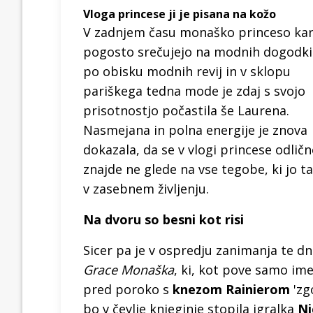
Vloga princese ji je pisana na kožo
V zadnjem času monaško princeso ka
pogosto srečujejo na modnih dogodki
po obisku modnih revij in v sklopu
pariškega tedna mode je zdaj s svojo
prisotnostjo počastila še Laurena.
Nasmejana in polna energije je znova
dokazala, da se v vlogi princese odlič
znajde ne glede na vse tegobe, ki jo t
v zasebnem življenju.
Na dvoru so besni kot risi
Sicer pa je v ospredju zanimanja te d
Grace Monaška
, ki, kot pove samo ime,
pred poroko s
knezom Rainierom
'zgo
bo v čevlje knjeginje stopila igralka
Ni