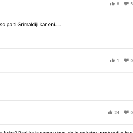
8
5
a ti Grimaldiji kar eni.......
1
0
24
0
e krize? Razlika je samo v tem, da jo nekateri prebrodijo in s