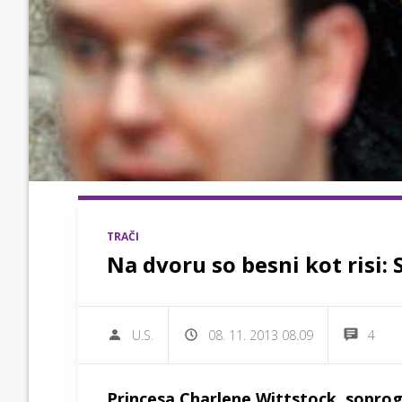
TRAČI
Na dvoru so besni kot risi:
U.S.
08. 11. 2013 08.09
4
Princesa Charlene Wittstock, soprog