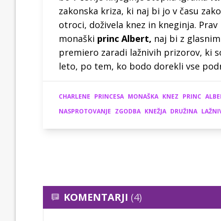
zakonska kriza, ki naj bi jo v času zak
otroci, doživela knez in kneginja. Prav
monaški
princ Albert,
naj bi z glasnim
premiero zaradi lažnivih prizorov, ki s
leto, po tem, ko bodo dorekli vse pod
CHARLENE
PRINCESA
MONAŠKA
KNEZ
PRINC
ALBE
NASPROTOVANJE
ZGODBA
KNEŽJA
DRUŽINA
LAŽNI
KOMENTARJI
(4)