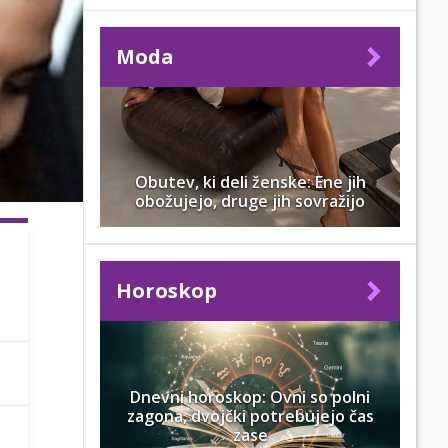
Moda
Obutev, ki deli ženske: Ene jih
obožujejo, druge jih sovražijo
Horoskop
Dnevni horoskop: Ovni so polni
zagona, dvojčki potrebujejo čas
zase