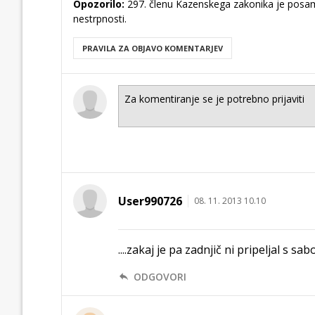
Opozorilo:
297. členu Kazenskega zakonika je posam
nestrpnosti.
PRAVILA ZA OBJAVO KOMENTARJEV
User990726
08. 11. 2013 10.10
....zakaj je pa zadnjič ni pripeljal s sab
ODGOVORI