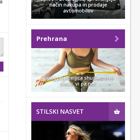
li
način nakupa in prodaje
avtomobilov
Prehrana
Zakaj prijateljica shujša z isto
dieto, vi pa ne?
STILSKI NASVET