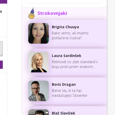
li
Strokovnjaki
Brigita Chuuya
Kako vemo, ali imamo
potlačena čustva?
Laura Sardinšek
Retinoidi so zlati standard v
boju proti prvim znakom
staranja
Boris Dragan
Barve las, ki ta hip
navdušujejo Slovenke
Blaž Slaviček