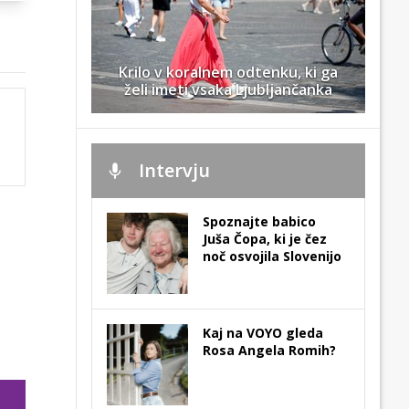
Krilo v koralnem odtenku, ki ga
želi imeti vsaka Ljubljančanka
Intervju
Spoznajte babico
Juša Čopa, ki je čez
noč osvojila Slovenijo
Kaj na VOYO gleda
Rosa Angela Romih?