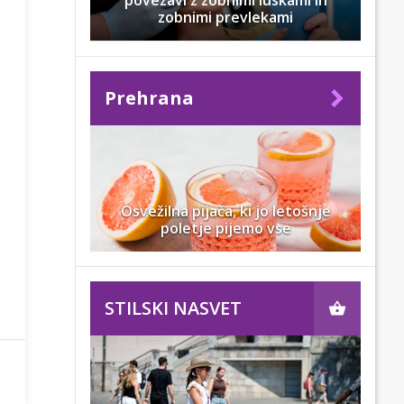
povezavi z zobnimi luskami in
zobnimi prevlekami
Prehrana
Osvežilna pijača, ki jo letošnje
poletje pijemo vse
STILSKI NASVET