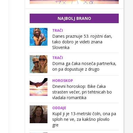
NAJBOLJ BRANO
TRAČI
Danes praznuje 53. rojstni dan,
tako dobro je videti znana
Slovenka
TRAČI
Doma ga čaka noseča partnerka,
on pa dopustuje z drugo
HOROSKOP
Dnevni horoskop: Bike čaka
strasten večer, pri tehtnicah bo
vladala romantika
ODDAJE
Kupil ji je 13-metrski čoln, ona pa
sploh ne ve, za kakšno plovilo
gre