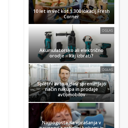
10 let in več kot 1.300 lokacij Fresh
Corner
OGLAS
Akumulatorsko ali električno
orodje – kaj izbrati?
OGLAS
Spletni avto oglasi spreminjajo
način nakupa in prodaje
avtomobilov
Najpogostejša vprašanja v