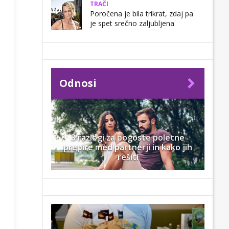
TRAČI
Poročena je bila trikrat, zdaj pa
je spet srečno zaljubljena
Odnosi
3 razlogi za pogoste poletne
prepire med partnerji in kako jih
rešiti