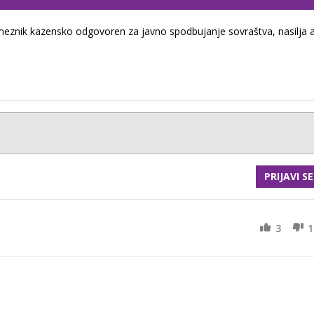
eznik kazensko odgovoren za javno spodbujanje sovraštva, nasilja a
PRIJAVI SE
3
1