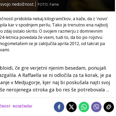
a svojo nedolžnost.
FOTO: Fame
ečnosti pridobila nekaj kilogramčkov, a kaže, da z 'novo'
pila kar v spodnjem perilu. Tako je trenutno ena najbolj
 do zdaj ostalo skrito. O svojem razmerju z domnevnim
24-letnica povedala že vsem, tudi to, da bo po rojstvu
nogometašem se je zaključila aprila 2012, od takrat pa
avami.
tabloidi, če gre verjetni njenim besedam, ponujali
zgalila. A Raffaella se ni odločila za ta korak, je pa
je v Medjugorje, kjer naj bi poskušala najti svoj
še nerojenega otroka ga bo res še potrebovala ...
ČNOST
NOSEČNIŠKI