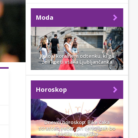
Moda
Krilo v koralnem odtenku, ki ga
želi imeti vsaka Ljubljančanka
Horoskop
Dnevni horoskop: Bike čaka
strasten večer, pri tehtnicah bo
vladala romantika