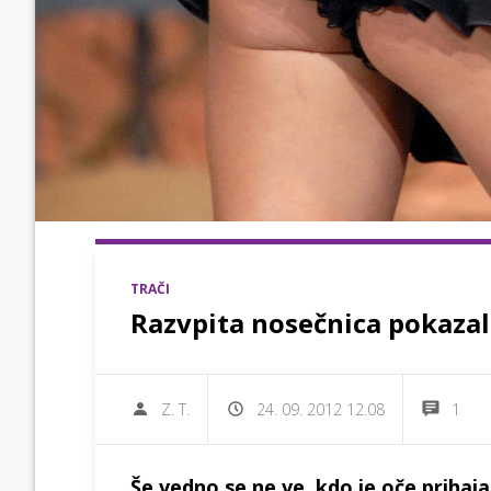
TRAČI
Razvpita nosečnica pokazal
Z. T.
24. 09. 2012 12.08
1
Še vedno se ne ve, kdo je oče prihaj