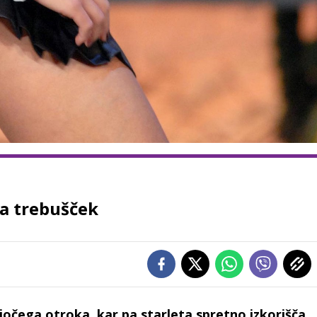
a trebušček
ajočega otroka, kar pa starleta spretno izkorišča