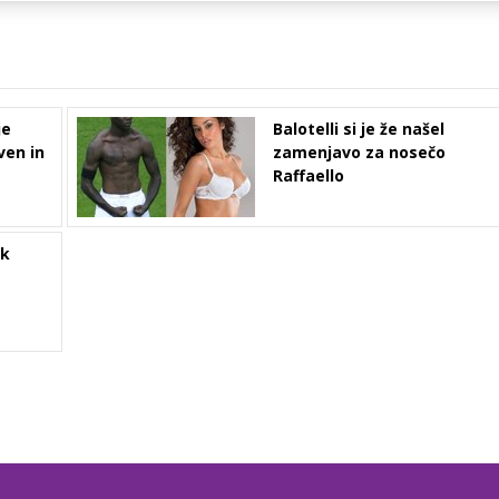
je
Balotelli si je že našel
ven in
zamenjavo za nosečo
Raffaello
 k