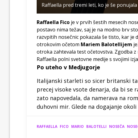
Raffaella pred tremi leti, ko je še ponujal
Raffaella Fico
je v prvih šestih mesecih nos
postavo nima težav, saj je na modno brv sto
razvpitih nosečnic pokazala še tisto, kar je
otrokovim očetom
Mariem Balotellijem
je
otroka zahtevala test očetovstva. Zgodba z 
Raffaella polni svetovne medije s svojimi izj
Po uteho v Medjugorje
Italijanski starleti so sicer britanski 
precej visoke vsote denarja, da bi se ra
zato napovedala, da namerava na roman
duhovni mir. Glede na dogajanje okoli 
RAFFAELLA
FICO
MARIO
BALOTELLI
NOSEČA
NOSE