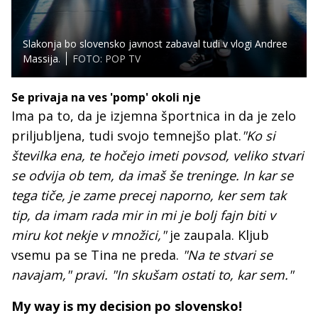
Slakonja bo slovensko javnost zabaval tudi v vlogi Andree
Massija.
FOTO: POP TV
Se privaja na ves 'pomp' okoli nje
Ima pa to, da je izjemna športnica in da je zelo
priljubljena, tudi svojo temnejšo plat.
"Ko si
številka ena, te hočejo imeti povsod, veliko stvari
se odvija ob tem, da imaš še treninge. In kar se
tega tiče, je zame precej naporno, ker sem tak
tip, da imam rada mir in mi je bolj fajn biti v
miru kot nekje v množici,"
je zaupala. Kljub
vsemu pa se Tina ne preda.
"Na te stvari se
navajam," pravi. "In skušam ostati to, kar sem."
My way is my decision po slovensko!