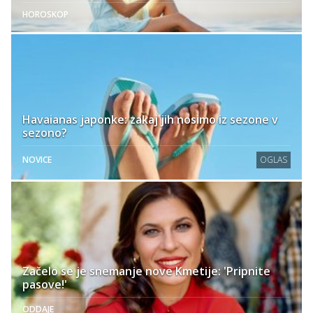
HOROSKOP
Havaianas japonke: zakaj jih nosimo iz sezone v
sezono?
NOVICE
OGLAS
Začelo se je snemanje nove Kmetije: 'Pripnite
pasove!'
ODDAJE