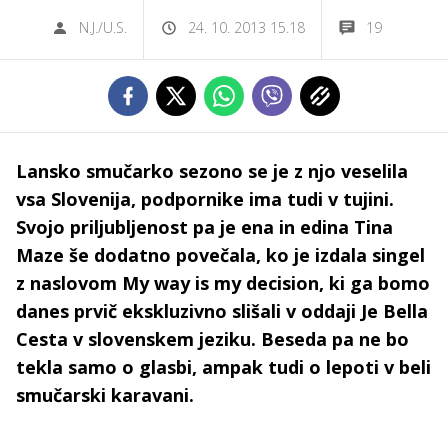
N.J./U.S.
24. 10. 2013 15.18
19
Lansko smučarko sezono se je z njo veselila
vsa Slovenija, podpornike ima tudi v tujini.
Svojo priljubljenost pa je ena in edina Tina
Maze še dodatno povečala, ko je izdala singel
z naslovom My way is my decision, ki ga bomo
danes prvič ekskluzivno slišali v oddaji Je Bella
Cesta v slovenskem jeziku. Beseda pa ne bo
tekla samo o glasbi, ampak tudi o lepoti v beli
smučarski karavani.