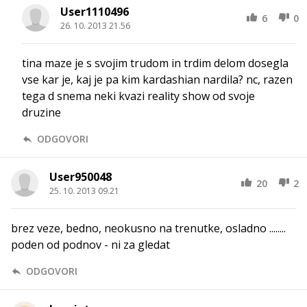
User1110496
6
0
26. 10. 2013 21.56
tina maze je s svojim trudom in trdim delom dosegla
vse kar je, kaj je pa kim kardashian nardila? nc, razen
tega d snema neki kvazi reality show od svoje
druzine
ODGOVORI
User950048
20
2
25. 10. 2013 09.21
brez veze, bedno, neokusno na trenutke, osladno ........
poden od podnov - ni za gledat
ODGOVORI