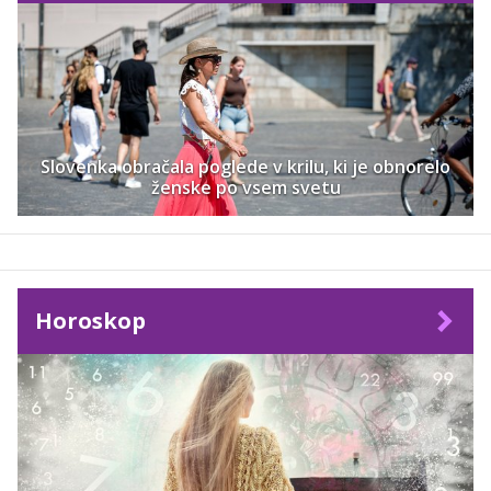
Slovenka obračala poglede v krilu, ki je obnorelo
ženske po vsem svetu
Horoskop