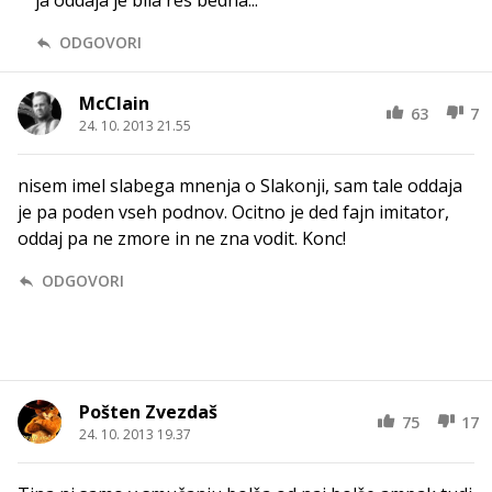
ja oddaja je bila res bedna...
ODGOVORI
McClain
63
7
24. 10. 2013 21.55
nisem imel slabega mnenja o Slakonji, sam tale oddaja
je pa poden vseh podnov. Ocitno je ded fajn imitator,
oddaj pa ne zmore in ne zna vodit. Konc!
ODGOVORI
Pošten Zvezdaš
75
17
24. 10. 2013 19.37