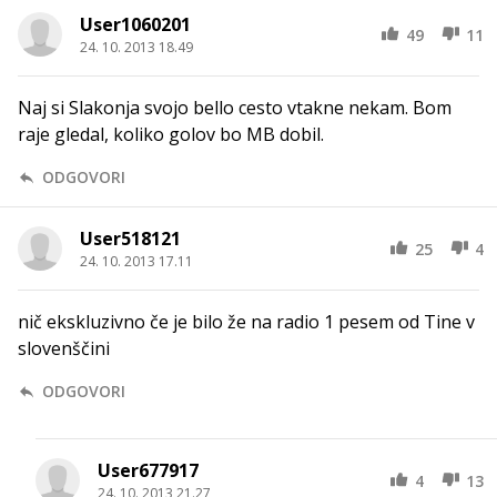
User1060201
49
11
24. 10. 2013 18.49
Naj si Slakonja svojo bello cesto vtakne nekam. Bom
raje gledal, koliko golov bo MB dobil.
ODGOVORI
User518121
25
4
24. 10. 2013 17.11
nič ekskluzivno če je bilo že na radio 1 pesem od Tine v
slovenščini
ODGOVORI
User677917
4
13
24. 10. 2013 21.27