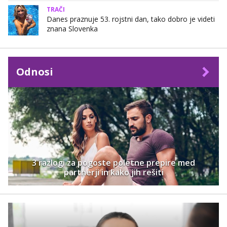
TRAČI
Danes praznuje 53. rojstni dan, tako dobro je videti
znana Slovenka
Odnosi
3 razlogi za pogoste poletne prepire med
partnerji in kako jih rešiti