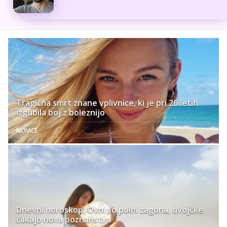
Tragična smrt znane vplivnice, ki je pri 26 letih
izgubila boj z boleznijo
NOVICE
Dnevni horoskop: Ovni so polni zagona, dvojčke
čakajo nova poznanstva