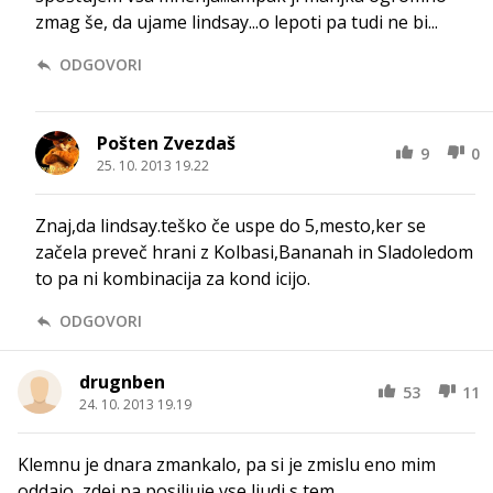
zmag še, da ujame lindsay...o lepoti pa tudi ne bi...
ODGOVORI
Pošten Zvezdaš
9
0
25. 10. 2013 19.22
Znaj,da lindsay.teško če uspe do 5,mesto,ker se
začela preveč hrani z Kolbasi,Bananah in Sladoledom
to pa ni kombinacija za kond icijo.
ODGOVORI
drugnben
53
11
24. 10. 2013 19.19
Klemnu je dnara zmankalo, pa si je zmislu eno mim
oddajo, zdej pa posiljuje vse ljudi s tem.