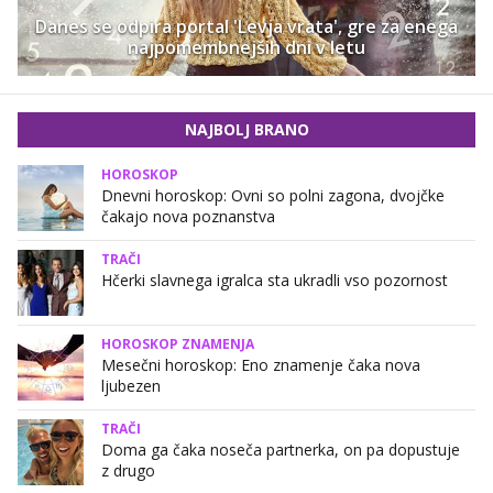
Danes se odpira portal 'Levja vrata', gre za enega
najpomembnejših dni v letu
NAJBOLJ BRANO
HOROSKOP
Dnevni horoskop: Ovni so polni zagona, dvojčke
čakajo nova poznanstva
TRAČI
Hčerki slavnega igralca sta ukradli vso pozornost
HOROSKOP ZNAMENJA
Mesečni horoskop: Eno znamenje čaka nova
ljubezen
TRAČI
Doma ga čaka noseča partnerka, on pa dopustuje
z drugo