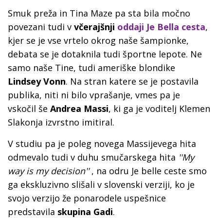
Smuk preža in Tina Maze pa sta bila močno
povezani tudi v
včerajšnji
oddaji Je Bella cesta
,
kjer se je vse vrtelo okrog naše šampionke,
debata se je dotaknila tudi športne lepote. Ne
samo naše Tine, tudi ameriške blondike
Lindsey Vonn
. Na stran katere se je postavila
publika, niti ni bilo vprašanje, vmes pa je
vskočil še
Andrea Massi
, ki ga je voditelj Klemen
Slakonja izvrstno imitiral.
V studiu pa je poleg novega Massijevega hita
odmevalo tudi v duhu smučarskega hita
''My
way is my decision''
, na odru Je belle ceste smo
ga ekskluzivno slišali v slovenski verziji, ko je
svojo verzijo že ponarodele uspešnice
predstavila
skupina Gadi
.