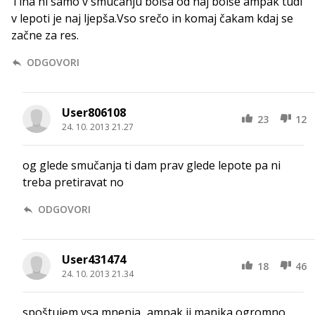
Tina ni samo v smučanju bolša od naj bolše ampak tudi
v lepoti je naj ljepša.Vso srečo in komaj čakam kdaj se
začne za res.
ODGOVORI
User806108
23
12
24. 10. 2013 21.27
og glede smučanja ti dam prav glede lepote pa ni
treba pretiravat no
ODGOVORI
User431474
18
46
24. 10. 2013 21.34
spoštujem vsa mnenja...ampak ji manjka ogromno