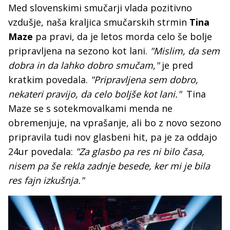
Med slovenskimi smučarji vlada pozitivno
vzdušje, naša kraljica smučarskih strmin
Tina
Maze
pa pravi, da je letos morda celo še bolje
pripravljena na sezono kot lani.
"Mislim, da sem
dobra in da lahko dobro smučam,"
je pred
kratkim povedala.
"Pripravljena sem dobro,
nekateri pravijo, da celo boljše kot lani."
Tina
Maze se s sotekmovalkami menda ne
obremenjuje, na vprašanje, ali bo z novo sezono
pripravila tudi nov glasbeni hit, pa je za oddajo
24ur povedala:
"Za glasbo pa res ni bilo časa,
nisem pa še rekla zadnje besede, ker mi je bila
res fajn izkušnja."