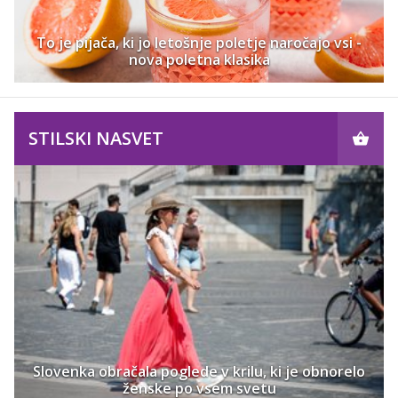
To je pijača, ki jo letošnje poletje naročajo vsi -
nova poletna klasika
STILSKI NASVET
Slovenka obračala poglede v krilu, ki je obnorelo
ženske po vsem svetu