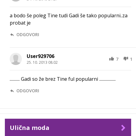
a bodo še poleg Tine tudi Gadi še tako popularni..za
probat je
ODGOVORI
User929706
7
1
25. 10. 2013 08.02
........... Gadi so že brez Tine ful popularni ..................
ODGOVORI
Ulična moda