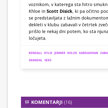
voznikom, v katerega sta hitro smuknil
Khloe in
Scott Disick
, ki pa očitno po
se predstavljata z lažnim dokumentom.
dekleti v klubu zabavali v četrtek zveč
prišlo le nekaj dni potem, ko sta njun
ločujeta.
KENDALL
KYLIE
JENNER
KHLOE
KARDASHIAN
ZABA
SKANDAL
SEKS
KOMENTARJI
(16)