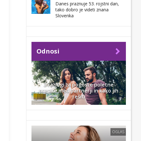
Danes praznuje 53. rojstni dan,
tako dobro je videti znana
Slovenka
Odnosi
3 razlogi za pogoste poletne
prepire med partnerji in kako jih
rešiti
OGLAS