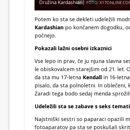
Družina Kardashian
FOTO: X17ONLINE.CO
Potem ko sta se dekleti udeležili modn
Kardashian
po končanem dogodku, odpr
počnejo.
Pokazali lažni osebni izkaznici
Vse lepo in prav, če ju njuna slavna se
le obiskovalcem starejšim od 21. let. 
da sta mu 17-letna
Kendall
in 16-letn
pisalo, da sta polnoletni. In oblečeni, 
Zaradi tega bodo sedaj menda sprožili
Udeležili sta se zabave s seks temat
Najstniški sestri so paparaci opazili
fotoaparatov pa sta se poskušali skrit