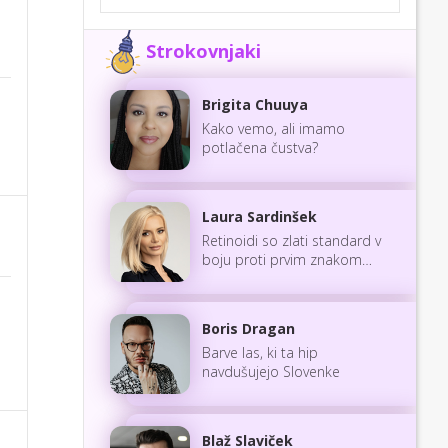
Strokovnjaki
Brigita Chuuya
Kako vemo, ali imamo
potlačena čustva?
Laura Sardinšek
Retinoidi so zlati standard v
boju proti prvim znakom
staranja
Boris Dragan
Barve las, ki ta hip
navdušujejo Slovenke
Blaž Slaviček