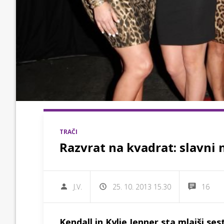
TRAČI
Razvrat na kvadrat: slavni n
J.V.
25. 10. 2013 15.30
16
Kendall in Kylie Jenner sta mlajši ses