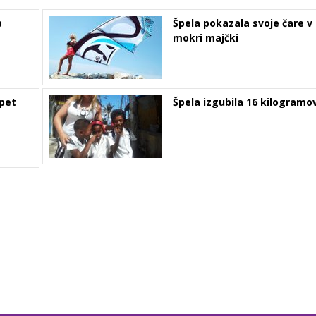
a
Špela pokazala svoje čare v
mokri majčki
spet
Špela izgubila 16 kilogramo