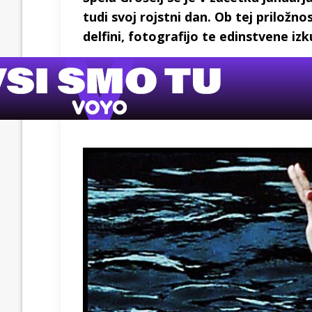
tudi svoj rojstni dan. Ob tej priložnos
delfini, fotografijo te edinstvene iz