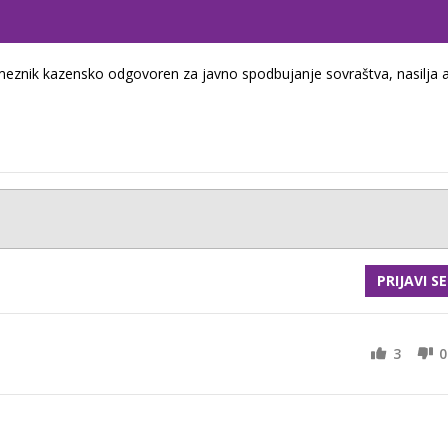
eznik kazensko odgovoren za javno spodbujanje sovraštva, nasilja a
PRIJAVI SE
3
0