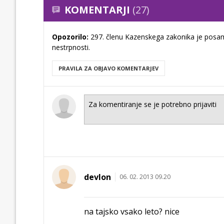
KOMENTARJI
(27)
Opozorilo:
297. členu Kazenskega zakonika je posam
nestrpnosti.
PRAVILA ZA OBJAVO KOMENTARJEV
devlon
06. 02. 2013 09.20
na tajsko vsako leto? nice