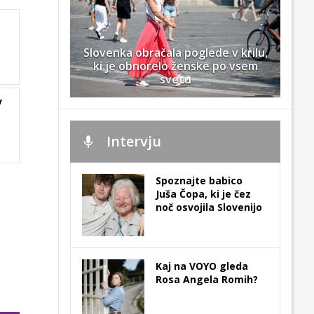
Slovenka obračala poglede v krilu,
ki je obnorelo ženske po vsem
svetu
v
Intervju
Spoznajte babico
Juša Čopa, ki je čez
noč osvojila Slovenijo
Kaj na VOYO gleda
Rosa Angela Romih?