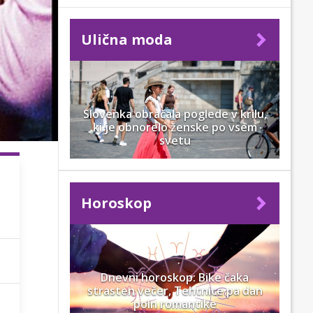
Ulična moda
Slovenka obračala poglede v krilu,
ki je obnorelo ženske po vsem
svetu
Horoskop
Dnevni horoskop: Bike čaka
strasten večer, Tehtnice pa dan
poln romantike