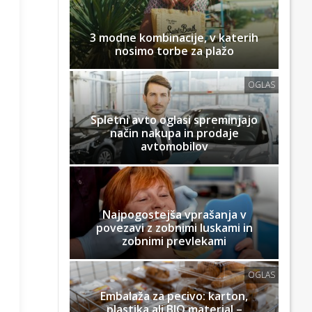
3 modne kombinacije, v katerih
nosimo torbe za plažo
OGLAS
Spletni avto oglasi spreminjajo
način nakupa in prodaje
avtomobilov
Najpogostejša vprašanja v
povezavi z zobnimi luskami in
zobnimi prevlekami
OGLAS
Embalaža za pecivo: karton,
plastika ali BIO material –