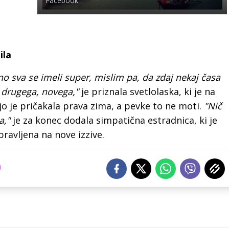
Facebook
ila
ino sva se imeli super, mislim pa, da zdaj nekaj časa
j drugega, novega,"
je priznala svetlolaska, ki je na
 jo je pričakala prava zima, a pevke to ne moti.
"Nič
a,"
je za konec dodala simpatična estradnica, ki je
ravljena na nove izzive.
I