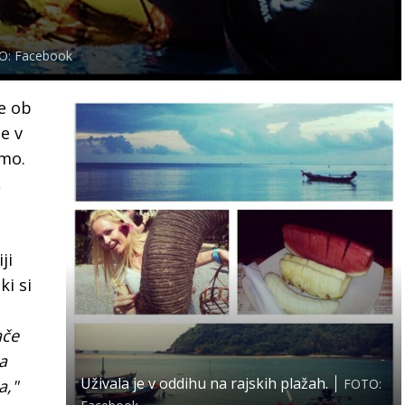
O: Facebook
že ob
e v
imo.
,
ji
ki si
ače
a
Uživala je v oddihu na rajskih plažah.
a,"
FOTO: