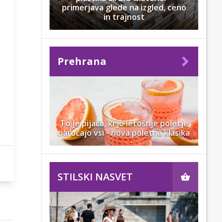
primerjava glede na izgled, ceno
in trajnost
Prehrana
To je pijača, ki jo letošnje poletje
naročajo vsi - nova poletna klasika
STILSKI NASVET