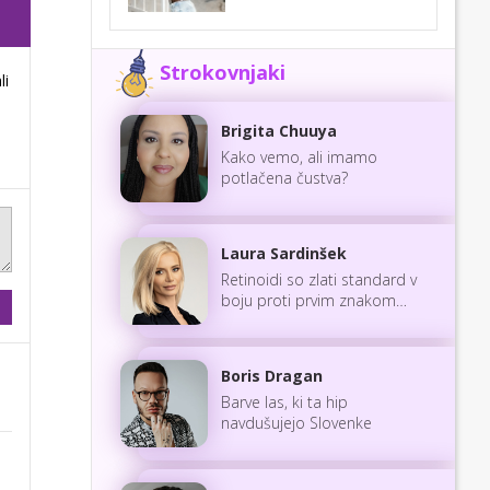
Strokovnjaki
li
Brigita Chuuya
Kako vemo, ali imamo
potlačena čustva?
Laura Sardinšek
Retinoidi so zlati standard v
boju proti prvim znakom
staranja
Boris Dragan
Barve las, ki ta hip
navdušujejo Slovenke