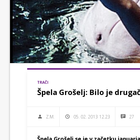
TRAČI
Špela Grošelj: Bilo je druga
Z.M.
05. 02. 2013 12.23
27
Špela Grošelj se je v začetku januarj