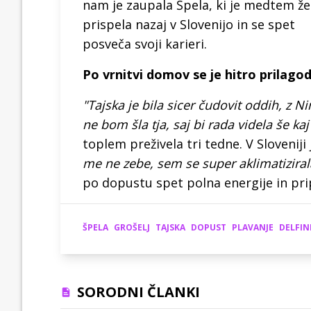
nam je zaupala Špela, ki je medtem že
prispela nazaj v Slovenijo in se spet
posveča svoji karieri.
Po vrnitvi domov se je hitro prilagod
"Tajska je bila sicer čudovit oddih, z N
ne bom šla tja, saj bi rada videla še ka
toplem preživela tri tedne. V Sloveniji
me ne zebe, sem se super aklimatiziral
po dopustu spet polna energije in prip
ŠPELA
GROŠELJ
TAJSKA
DOPUST
PLAVANJE
DELFIN
SORODNI ČLANKI