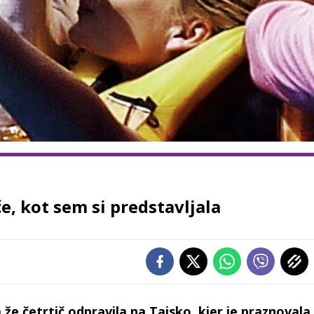
če, kot sem si predstavljala
a že četrtič odpravila na Tajsko, kjer je praznovala