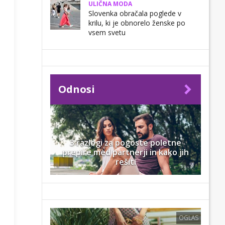
ULIČNA MODA
Slovenka obračala poglede v
krilu, ki je obnorelo ženske po
vsem svetu
Odnosi
3 razlogi za pogoste poletne
prepire med partnerji in kako jih
rešiti
OGLAS