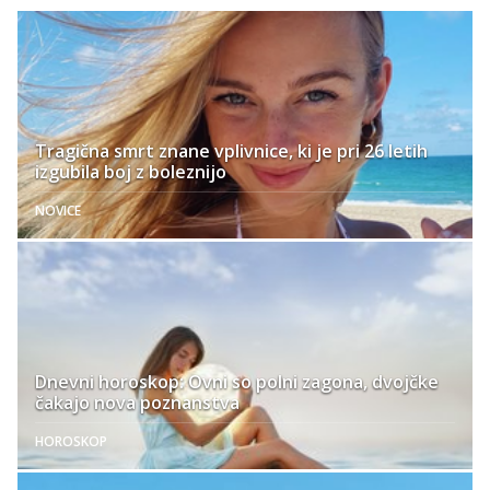
Tragična smrt znane vplivnice, ki je pri 26 letih
izgubila boj z boleznijo
NOVICE
Dnevni horoskop: Ovni so polni zagona, dvojčke
čakajo nova poznanstva
HOROSKOP