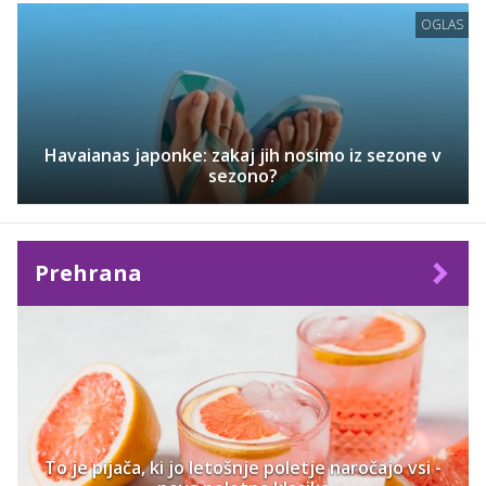
OGLAS
Havaianas japonke: zakaj jih nosimo iz sezone v
sezono?
Prehrana
To je pijača, ki jo letošnje poletje naročajo vsi -