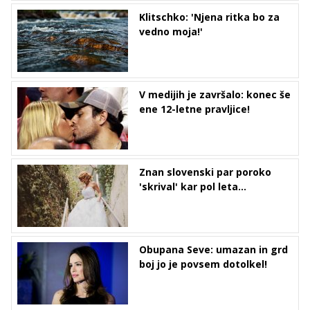
Klitschko: 'Njena ritka bo za
vedno moja!'
V medijih je završalo: konec še
ene 12-letne pravljice!
Znan slovenski par poroko
'skrival' kar pol leta...
Obupana Seve: umazan in grd
boj jo je povsem dotolkel!