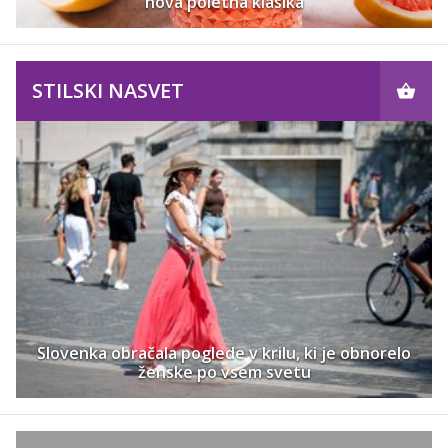
nova poletna klasika
STILSKI NASVET
Slovenka obračala poglede v krilu, ki je obnorelo
ženske po vsem svetu