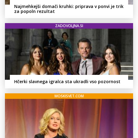
Najmehkejši domači kruhki: priprava v ponvi je trik
za popoln rezultat
ZADOVOLJNA.SI
Hčerki slavnega igralca sta ukradli vso pozornost
MOSKISVET.COM