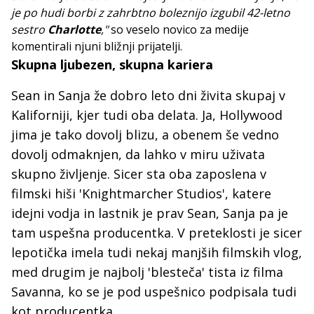
je po hudi borbi z zahrbtno boleznijo izgubil 42-letno
sestro
Charlotte
,"
so veselo novico za medije
komentirali njuni bližnji prijatelji.
Skupna ljubezen, skupna kariera
Sean in Sanja že dobro leto dni živita skupaj v
Kaliforniji, kjer tudi oba delata. Ja, Hollywood
jima je tako dovolj blizu, a obenem še vedno
dovolj odmaknjen, da lahko v miru uživata
skupno življenje. Sicer sta oba zaposlena v
filmski hiši 'Knightmarcher Studios', katere
idejni vodja in lastnik je prav Sean, Sanja pa je
tam uspešna producentka. V preteklosti je sicer
lepotička imela tudi nekaj manjših filmskih vlog,
med drugim je najbolj 'blesteča' tista iz filma
Savanna, ko se je pod uspešnico podpisala tudi
kot producentka.