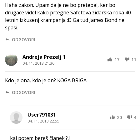
Haha zakon. Upam da je ne bo pretepal, ker bo
drugace videl kako prtegne Safetova zidarska roka 40-
letnih izkusenj krampanja :D Ga tud James Bond ne
spasi.
ODGOVORI
Andreja Prezelj 1
17
11
04. 11. 2013 21.36
Kdo je ona, kdo je on? KOGA BRIGA
ODGOVORI
User791031
20
4
04. 11. 2013 22.55
kaj potem bereš članek.?.!.