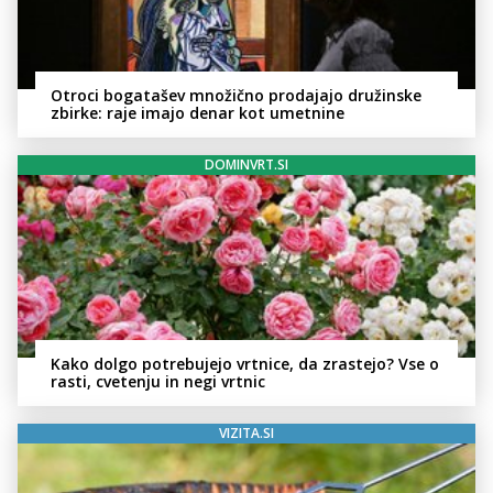
Otroci bogatašev množično prodajajo družinske
zbirke: raje imajo denar kot umetnine
DOMINVRT.SI
Kako dolgo potrebujejo vrtnice, da zrastejo? Vse o
rasti, cvetenju in negi vrtnic
VIZITA.SI