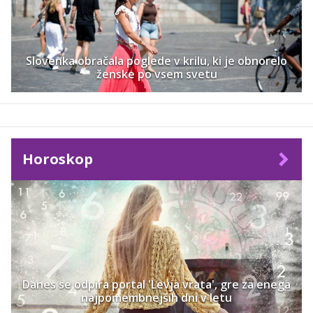
Slovenka obračala poglede v krilu, ki je obnorelo
ženske po vsem svetu
Horoskop
Danes se odpira portal 'Levja vrata', gre za enega
najpomembnejših dni v letu