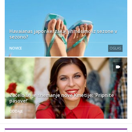
Havaianas japonke: zakaj jih nosimo iz sezone v
sezono?
NOVICE
OGLAS
Začelo se je snemanje nove Kmetije: 'Pripnite
pasove!'
ODDAJE