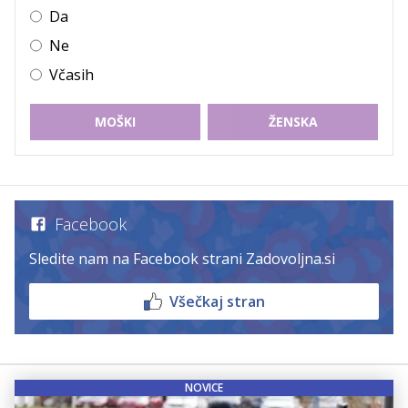
Da
Ne
Včasih
MOŠKI
ŽENSKA
Facebook
Sledite nam na Facebook strani Zadovoljna.si
Všečkaj stran
NOVICE