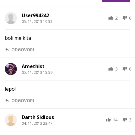
User994242
2
0
05. 11. 2013 19.55
boli me kita
ODGOVORI
Amethist
3
0
05. 11. 2013 15.59
lepo!
ODGOVORI
Darth Sidious
14
3
04. 11. 2013 23.47