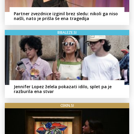
Partner zvezdnice izginil brez sledu: nikoli ga niso
našli, nato je prišla še ena tragedija
BIBALEZE.SI
Jennifer Lopez želela pokazati idilo, splet pa je
razburila ena stvar
CEKIN.SI