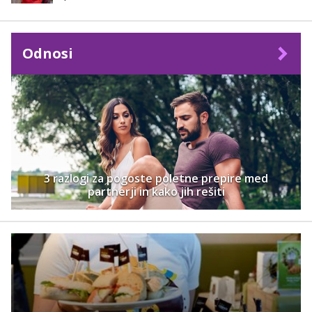
Odnosi
3 razlogi za pogoste poletne prepire med
partnerji in kako jih rešiti