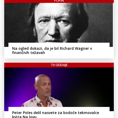
POPIN
Na ogled dokazi, da je bil Richard Wagner v
finančnih težavah
TV ODDAJE
Peter Poles delil nasvete za bodoče tekmovalce
kviza Na lovu