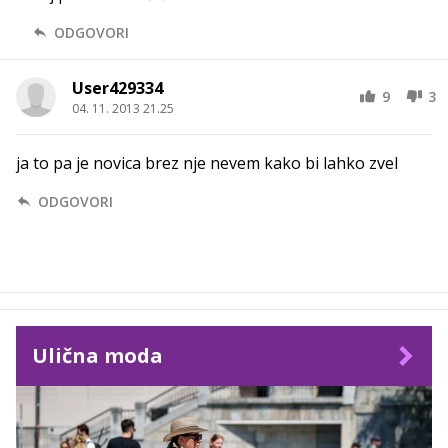
ODGOVORI
User429334
9
3
04. 11. 2013 21.25
ja to pa je novica brez nje nevem kako bi lahko zvel
ODGOVORI
Ulična moda