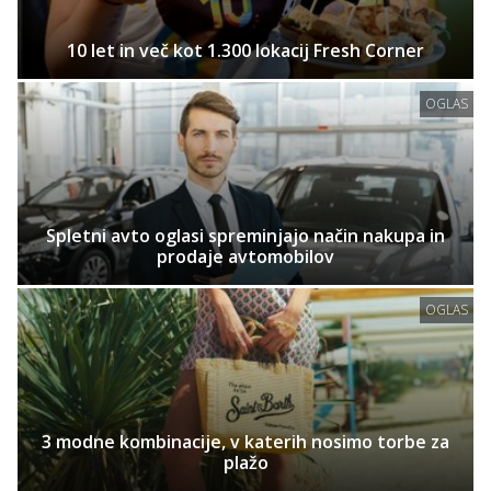
10 let in več kot 1.300 lokacij Fresh Corner
OGLAS
Spletni avto oglasi spreminjajo način nakupa in
prodaje avtomobilov
OGLAS
3 modne kombinacije, v katerih nosimo torbe za
plažo