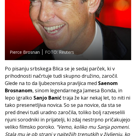
Pierce Brosnan
FOTO: Reuters
Po pisanju srbskega Blica se je sedaj parček, ki v
prihodnosti načrtuje tudi skupno družino, zaročil.
Glede na to da ljubezenska pravljica med
Saenom
Brosnanom
, sinom legendarnega Jamesa Bonda, in
lepo igralko
Sanjo Banić
traja že kar nekaj let, to niti ni
tako presenetljiva novica. So se pa novice, da sta se
pred dnevi tudi uradno zaročila, toliko bolj razveselili
njuni sorodniki in prijatelji, ki zdaj nestrpno pričakujejo
veliko filmsko poroko.
"Vemo, koliko mu Sanja pomeni.
Stala mu je ob strani v najtežjih trenutkih v življenju, ko