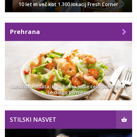
10 let in več kot 1.300 lokacij Fresh Corner
Prehrana
Lahkotna solata, ki jo bomo jedle celo poletje (in
še dolgo po njem)
STILSKI NASVET