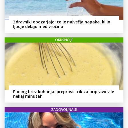
Zdravniki opozarjajo: to je največja napaka, ki jo
ljudje delajo med vročino
OKUSNO.JE
Puding brez kuhanja: preprost trik za pripravo v le
nekaj minutah
ZADOVOLJNA.SI