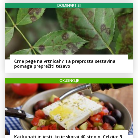
DOMINVRT.SI
Črne pege na vrtnicah? Ta preprosta sestavina
pomaga preprečiti težavo
OKUSNO.JE
Kaj kuhati in jesti, ko je skoraj 40 stopinj Celzija: 5