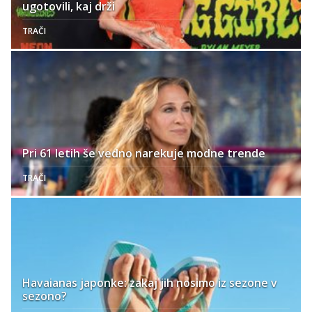
ugotovili, kaj drži
TRAČI
Pri 61 letih še vedno narekuje modne trende
TRAČI
Havaianas japonke: zakaj jih nosimo iz sezone v
sezono?