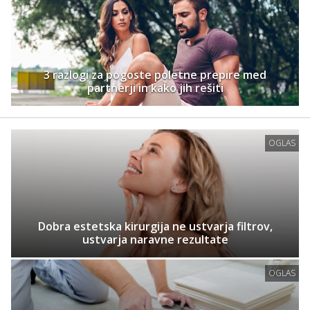
3 razlogi za pogoste poletne prepire med
partnerji in kako jih rešiti
OGLAS
Dobra estetska kirurgija ne ustvarja filtrov,
ustvarja naravne rezultate
OGLAS