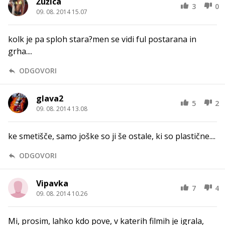
Žužica
3
0
09. 08. 2014 15.07
kolk je pa sploh stara?men se vidi ful postarana in
grha....
ODGOVORI
glava2
5
2
09. 08. 2014 13.08
ke smetišče, samo joške so ji še ostale, ki so plastične....
ODGOVORI
Vipavka
7
4
09. 08. 2014 10.26
Mi, prosim, lahko kdo pove, v katerih filmih je igrala,