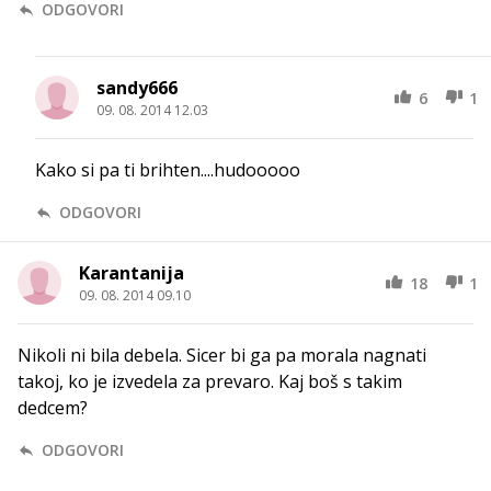
ODGOVORI
sandy666
6
1
09. 08. 2014 12.03
Kako si pa ti brihten....hudooooo
ODGOVORI
Karantanija
18
1
09. 08. 2014 09.10
Nikoli ni bila debela. Sicer bi ga pa morala nagnati
takoj, ko je izvedela za prevaro. Kaj boš s takim
dedcem?
ODGOVORI