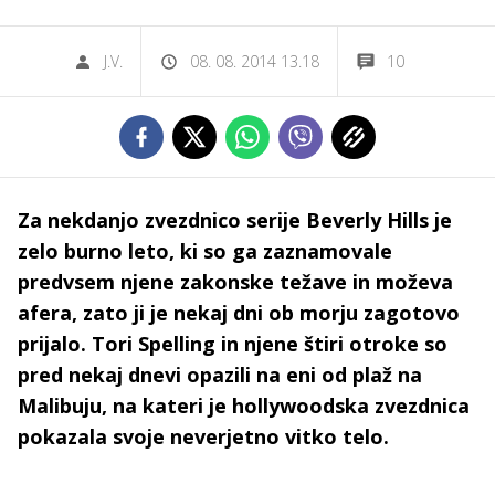
J.V.
08. 08. 2014 13.18
10
Za nekdanjo zvezdnico serije Beverly Hills je
zelo burno leto, ki so ga zaznamovale
predvsem njene zakonske težave in moževa
afera, zato ji je nekaj dni ob morju zagotovo
prijalo. Tori Spelling in njene štiri otroke so
pred nekaj dnevi opazili na eni od plaž na
Malibuju, na kateri je hollywoodska zvezdnica
pokazala svoje neverjetno vitko telo.