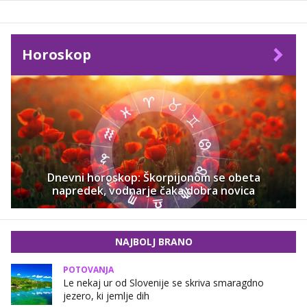
Horoskop
Dnevni horoskop: Škorpijonom se obeta
napredek, vodnarje čaka dobra novica
NAJBOLJ BRANO
POTOVANJA
Le nekaj ur od Slovenije se skriva smaragdno
jezero, ki jemlje dih