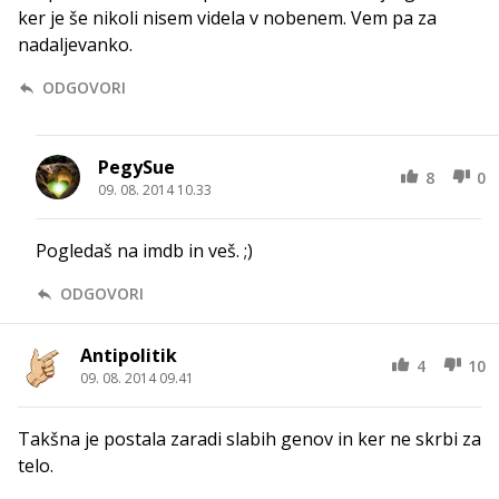
ker je še nikoli nisem videla v nobenem. Vem pa za
nadaljevanko.
ODGOVORI
PegySue
8
0
09. 08. 2014 10.33
Pogledaš na imdb in veš. ;)
ODGOVORI
Antipolitik
4
10
09. 08. 2014 09.41
Takšna je postala zaradi slabih genov in ker ne skrbi za
telo.