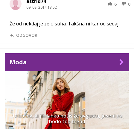
astrid74
6
0
09. 08. 2014 13.52
Že od nekdaj je zelo suha. Takšna ni kar od sedaj.
ODGOVORI
Moda
10 kosov, ki jih lahko nosiš že avgusta, jeseni pa
bodo top trend