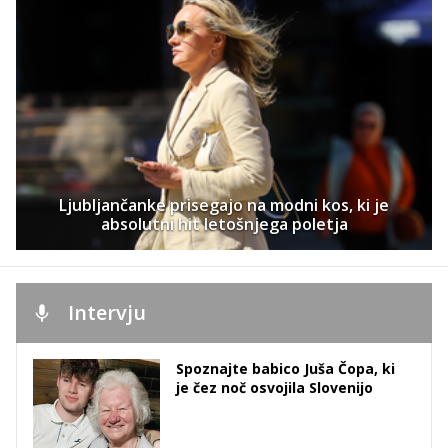
Ljubljančanke prisegajo na modni kos, ki je
absolutni hit letošnjega poletja
Intervju
Spoznajte babico Juša Čopa, ki
je čez noč osvojila Slovenijo