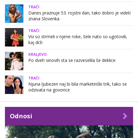
TRAČI
Danes praznuje 53. rojstni dan, tako dobro je videti
znana Slovenka
TRAČI
Vsi so strmeli v njene roke, šele nato so ugotovili,
kaj drži
KRALJEVO
Po dveh sinovih sta se razveselila še deklice
TRAČI
Njuna ljubezen naj bi bila marketinški trik, tako se
odzivata na govorice
Odnosi