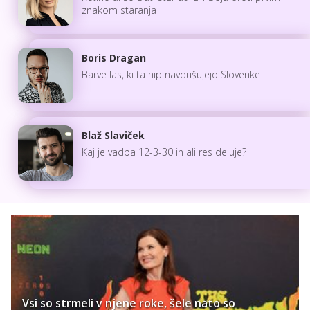
znakom staranja
Boris Dragan
Barve las, ki ta hip navdušujejo Slovenke
Blaž Slaviček
Kaj je vadba 12-3-30 in ali res deluje?
Vsi so strmeli v njene roke, šele nato so