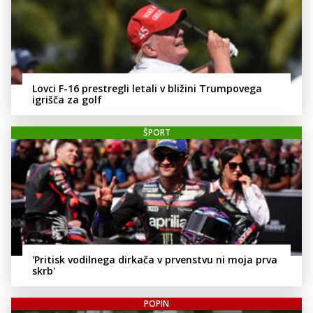
Lovci F-16 prestregli letali v bližini Trumpovega
igrišča za golf
ŠPORT
'Pritisk vodilnega dirkača v prvenstvu ni moja prva
skrb'
POPIN