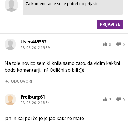
PRIJAVI SE
User446352
5
0
28. 08. 2012 19.39
Na tole novico sem kliknila samo zato, da vidim kakšni
bodo komentarji. In? Odlični so bili :)))
ODGOVORI
freiburg61
3
0
28. 08. 2012 18.54
jah in kaj pol če jo je jao kakšne mate