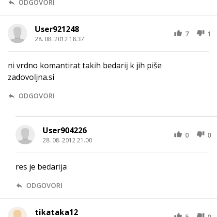
ODGOVORI
User921248
7
1
28. 08. 2012 18.37
ni vrdno komantirat takih bedarij k jih piše
zadovoljna.si
ODGOVORI
User904226
0
0
28. 08. 2012 21.00
res je bedarija
ODGOVORI
tikataka12
5
0