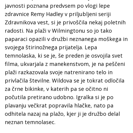
javnosti poznana predvsem po vlogi lepe
zdravnice Remy Hadley v priljubljeni seriji
Zdravnikova vest, si je privoščila nekaj poletnih
radosti. Na plaži v Wilmingtonu so jo tako
paparaci opazili v družbi neznanega moškega in
svojega štirinožnega prijatelja. Lepa
temnolaska, ki se je, še preden je osvojila svet
filma, ukvarjala z manekenstvom, je na peščeni
plaži razkazovala svoje natrenirano telo in
privlačila številne. Wildova se je tokrat odločila
za črne bikinke, v katerih pa se očitno ni
počutila pretirano udobno. Igralka si je po
plavanju večkrat popravila hlačke, nato pa
odhitela nazaj na plažo, kjer ji je družbo delal
neznan temnolasec.