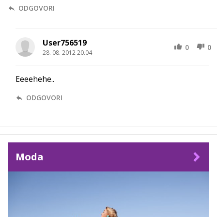
ODGOVORI
User756519
0
0
28. 08. 2012 20.04
Eeeehehe..
ODGOVORI
Moda