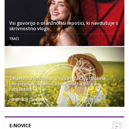
Vsi govorijo o oranžnolasi lepotici, ki navdušuje s
skrivnostno vlogo
TRAČI
Tedenski horoskop: Dvojčke čakajo drobna
presenečenja, devicam se obeta veliko
romantike
HOROSKOP ZNAMENJA
E-NOVICE