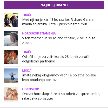
NAJBOLJ BRANO
TRAČI
Med njima je kar 48 let razlike: Richard Gere in
mlada soigralka ujeta v prisrčnih trenutkih
HOROSKOP ZNAMENJA
V teh znamenjih so rojene ženske, ki veljajo za
zlobne
TRAČI
Odločil se je za velik korak: 28-letnik zaročil
dolgoletno partnerko
MODA
Imate nekaj kilogramov več? Te poletne obleke
lepo poudarijo postavo
HOROSKOP
Dnevni horoskop: Strelci so odprti za spremembe,
rake čaka sprostitev