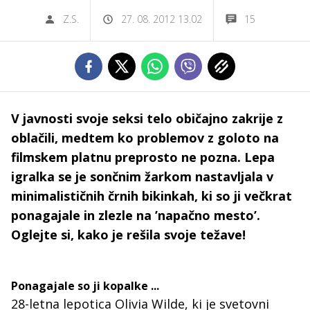
Z.S.
27. 08. 2012 13.02
15
V javnosti svoje seksi telo običajno zakrije z
oblačili, medtem ko problemov z goloto na
filmskem platnu preprosto ne pozna. Lepa
igralka se je sončnim žarkom nastavljala v
minimalističnih črnih bikinkah, ki so ji večkrat
ponagajale in zlezle na ’napačno mesto’.
Oglejte si, kako je rešila svoje težave!
Ponagajale so ji kopalke ...
28-letna lepotica Olivia Wilde, ki je svetovni