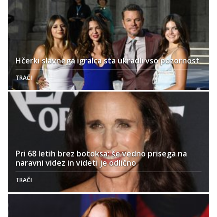
Hčerki slavnega igralca sta ukradli vso pozornost
TRAČI
Pri 68 letih brez botoksa: še vedno prisega na
naravni videz in videti je odlično
TRAČI