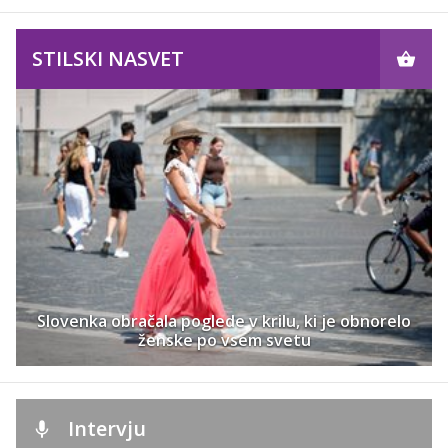
STILSKI NASVET
Slovenka obračala poglede v krilu, ki je obnorelo
ženske po vsem svetu
Intervju