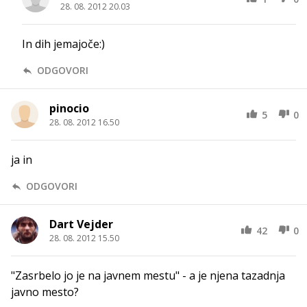
28. 08. 2012 20.03
In dih jemajoče:)
ODGOVORI
pinocio
5
0
28. 08. 2012 16.50
ja in
ODGOVORI
Dart Vejder
42
0
28. 08. 2012 15.50
"Zasrbelo jo je na javnem mestu" - a je njena tazadnja
javno mesto?