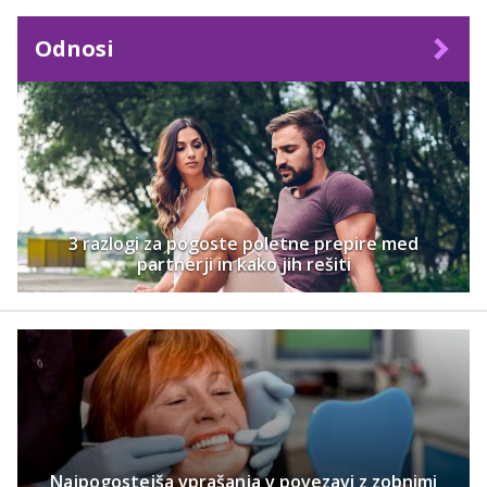
Odnosi
3 razlogi za pogoste poletne prepire med
partnerji in kako jih rešiti
Najpogostejša vprašanja v povezavi z zobnimi