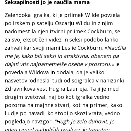
Seksapilnosti jo je naučila mama
Zelenooka igralka, ki je priimek Wilde povzela
po irskem pisatelju Oscarju Wildu in z njim
nadomestila njen izvirni priimek Cockburn, se
za svoj eksotičen videz in seksi podobo lahko
zahvali kar svoji mami Leslie Cockburn.
»Naučila
me je, kako biti seksi in atraktivna, obenem pa
dajati vtis najpametnejše osebe v prostoru,«
je
povedala Wildova in dodala, da je veliko
nasvetov 'odnesla' tudi od soigralca v nanizanki
Zdravnikova vest Hugha Laurieja. Ta ji je med
drugim svetoval, naj bo kot igralka vedno
pozorna na majhne stvari, kot na primer, kako
ljudje po navadi, ko stopijo skozi vrata, vedno
pogledajo navzgor.
"Hugh je zelo duhovit. Je
eden izmed najboljših igralcev, ki trenutno