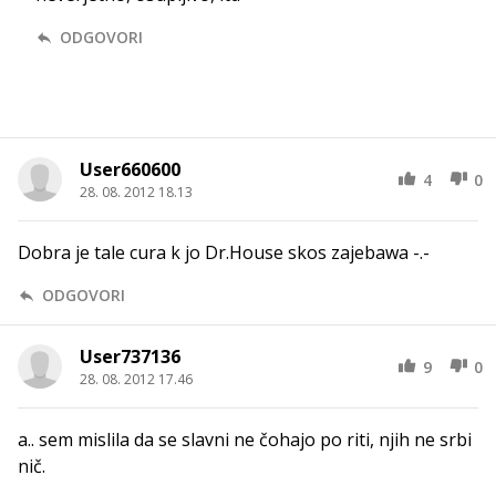
ODGOVORI
User660600
4
0
28. 08. 2012 18.13
Dobra je tale cura k jo Dr.House skos zajebawa -.-
ODGOVORI
User737136
9
0
28. 08. 2012 17.46
a.. sem mislila da se slavni ne čohajo po riti, njih ne srbi
nič.