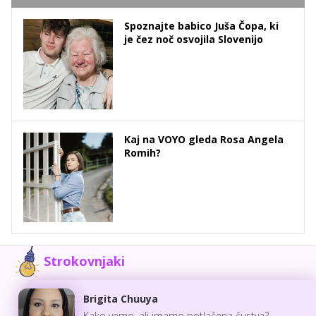
Spoznajte babico Juša Čopa, ki
je čez noč osvojila Slovenijo
Kaj na VOYO gleda Rosa Angela
Romih?
Strokovnjaki
Brigita Chuuya
Kako vemo, ali imamo potlačena čustva?