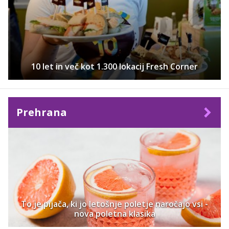
10 let in več kot 1.300 lokacij Fresh Corner
Prehrana
To je pijača, ki jo letošnje poletje naročajo vsi -
nova poletna klasika