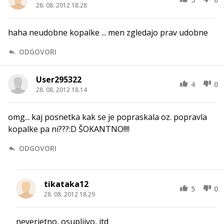
28. 08. 2012 18.28
haha neudobne kopalke ... men zgledajo prav udobne
ODGOVORI
User295322
4
0
28. 08. 2012 18.14
omg... kaj posnetka kak se je popraskala oz. popravla
kopalke pa ni???:D ŠOKANTNO!!!!
ODGOVORI
tikataka12
5
0
28. 08. 2012 18.29
neverjetno, osupljivo, itd