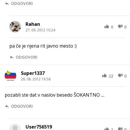
ODGOVORI
Rahan
0
0
27. 09. 2012 10.24
pa če je njena rit javno mesto :)
ODGOVORI
Super1337
22
0
28. 08. 2012 16.58
pozabli ste dat v naslov besedo ŠOKANTNO ....
ODGOVORI
User756519
1
0