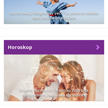
Imate nekaj kilogramov več? Te poletne obleke
lepo poudarijo postavo
Horoskop
Dnevni horoskop: Strelci so odprti za
spremembe, rake čaka sprostitev