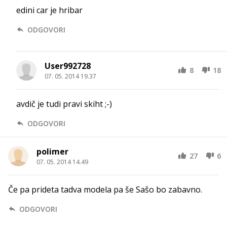
edini car je hribar
ODGOVORI
User992728
8
18
07. 05. 2014 19.37
avdič je tudi pravi skiht ;-)
ODGOVORI
polimer
27
6
07. 05. 2014 14.49
Če pa prideta tadva modela pa še Sašo bo zabavno.
ODGOVORI