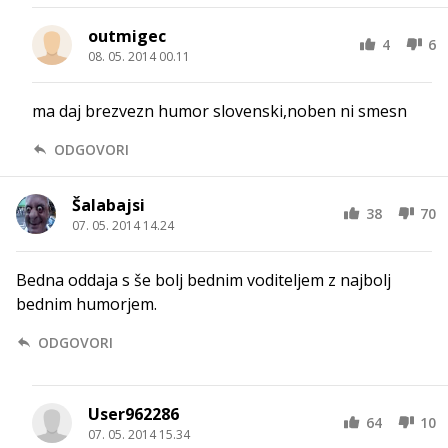
outmigec
4
6
08. 05. 2014 00.11
ma daj brezvezn humor slovenski,noben ni smesn
ODGOVORI
Šalabajsi
38
70
07. 05. 2014 14.24
Bedna oddaja s še bolj bednim voditeljem z najbolj
bednim humorjem.
ODGOVORI
User962286
64
10
07. 05. 2014 15.34