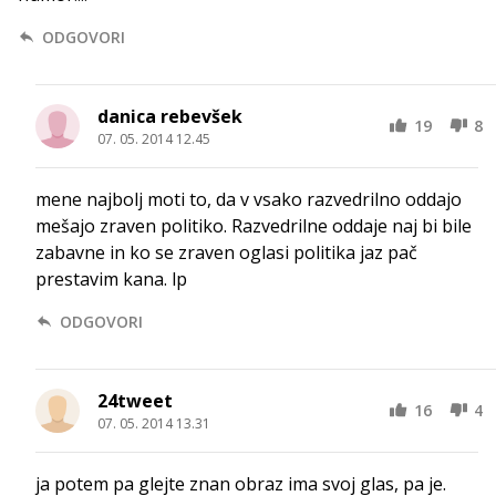
ODGOVORI
danica rebevšek
19
8
07. 05. 2014 12.45
mene najbolj moti to, da v vsako razvedrilno oddajo
mešajo zraven politiko. Razvedrilne oddaje naj bi bile
zabavne in ko se zraven oglasi politika jaz pač
prestavim kana. lp
ODGOVORI
24tweet
16
4
07. 05. 2014 13.31
ja potem pa glejte znan obraz ima svoj glas, pa je.