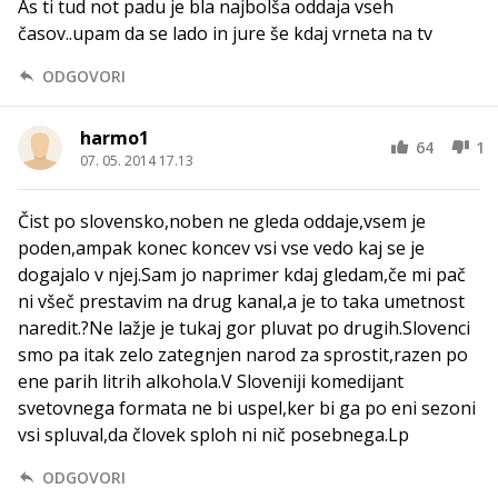
As ti tud not padu je bla najbolša oddaja vseh
časov..upam da se lado in jure še kdaj vrneta na tv
ODGOVORI
harmo1
64
1
07. 05. 2014 17.13
Čist po slovensko,noben ne gleda oddaje,vsem je
poden,ampak konec koncev vsi vse vedo kaj se je
dogajalo v njej.Sam jo naprimer kdaj gledam,če mi pač
ni všeč prestavim na drug kanal,a je to taka umetnost
naredit.?Ne lažje je tukaj gor pluvat po drugih.Slovenci
smo pa itak zelo zategnjen narod za sprostit,razen po
ene parih litrih alkohola.V Sloveniji komedijant
svetovnega formata ne bi uspel,ker bi ga po eni sezoni
vsi spluval,da človek sploh ni nič posebnega.Lp
ODGOVORI