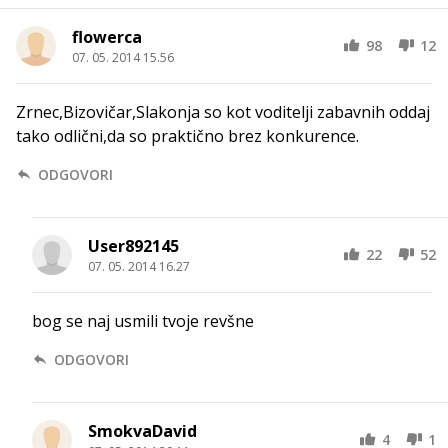
flowerca
98
12
07. 05. 2014 15.56
Zrnec,Bizovičar,Slakonja so kot voditelji zabavnih oddaj
tako odlični,da so praktično brez konkurence.
ODGOVORI
User892145
22
52
07. 05. 2014 16.27
bog se naj usmili tvoje revšne
ODGOVORI
SmokvaDavid
4
1