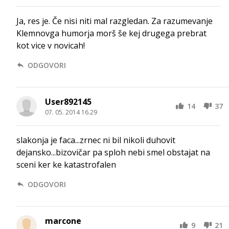
Ja, res je. Če nisi niti mal razgledan. Za razumevanje
Klemnovga humorja morš še kej drugega prebrat
kot vice v novicah!
ODGOVORI
User892145
14
37
07. 05. 2014 16.29
slakonja je faca...zrnec ni bil nikoli duhovit
dejansko...bizovičar pa sploh nebi smel obstajat na
sceni ker ke katastrofalen
ODGOVORI
marcone
9
21