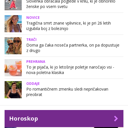
Slovenka obračala poglede v krilu, ki je obnorelo
ženske po vsem svetu
NOVICE
Tragična smrt znane vplivnice, ki je pri 26 letih
izgubila boj z boleznijo
TRAČI
Doma ga čaka noseča partnerka, on pa dopustuje
z drugo
PREHRANA
To je pijača, ki jo letošnje poletje naročajo vsi -
nova poletna klasika
ODDAJE
Po romantičnem zmenku sledi nepričakovan
preobrat
Horoskop