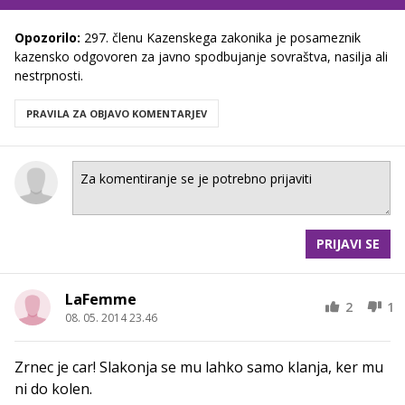
Opozorilo:
297. členu Kazenskega zakonika je posameznik
kazensko odgovoren za javno spodbujanje sovraštva, nasilja ali
nestrpnosti.
PRAVILA ZA OBJAVO KOMENTARJEV
PRIJAVI SE
LaFemme
2
1
08. 05. 2014 23.46
Zrnec je car! Slakonja se mu lahko samo klanja, ker mu
ni do kolen.