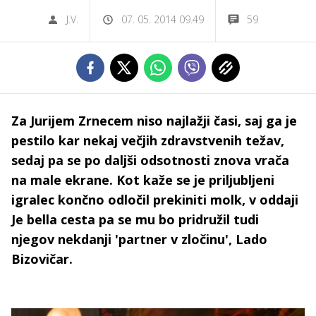
J.V.
07. 05. 2014 09.49
59
Za Jurijem Zrnecem niso najlažji časi, saj ga je
pestilo kar nekaj večjih zdravstvenih težav,
sedaj pa se po daljši odsotnosti znova vrača
na male ekrane. Kot kaže se je priljubljeni
igralec končno odločil prekiniti molk, v oddaji
Je bella cesta pa se mu bo pridružil tudi
njegov nekdanji 'partner v zločinu', Lado
Bizovičar.