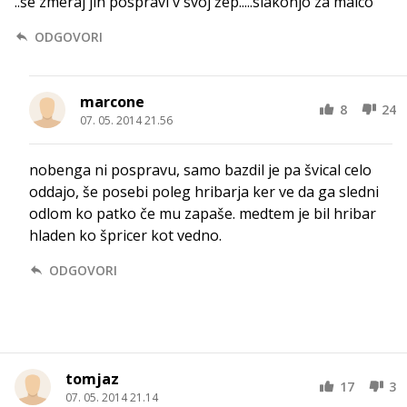
..še zmeraj jih pospravi v svoj žep.....slakonjo za malco
ODGOVORI
marcone
8
24
07. 05. 2014 21.56
nobenga ni pospravu, samo bazdil je pa švical celo
oddajo, še posebi poleg hribarja ker ve da ga sledni
odlom ko patko če mu zapaše. medtem je bil hribar
hladen ko špricer kot vedno.
ODGOVORI
tomjaz
17
3
07. 05. 2014 21.14