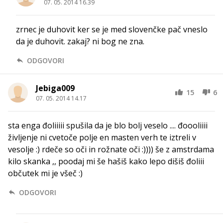
07. 05. 2014 16.39
zrnec je duhovit ker se je med slovenčke pač vneslo
da je duhovit. zakaj? ni bog ne zna.
ODGOVORI
Jebiga009
15
6
07. 05. 2014 14.17
sta enga đoliiiii spušila da je blo bolj veselo .... đoooliiii
življenje ni cvetoče polje en masten verh te iztreli v
vesolje :) rdeče so oči in rožnate oči :)))) še z amstrdama
kilo skanka ,, poodaj mi še hašiš kako lepo dišiš đoliii
občutek mi je všeč :)
ODGOVORI