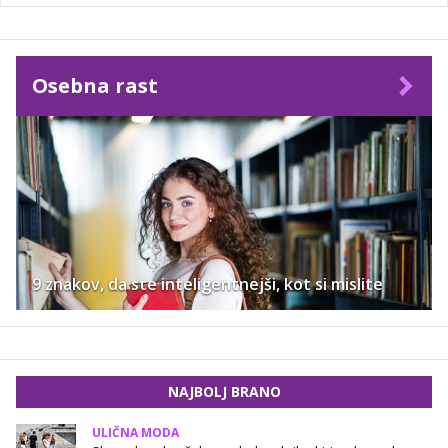
Osebna rast
9 znakov, da ste inteligentnejši, kot si mislite
NAJBOLJ BRANO
ULIČNA MODA