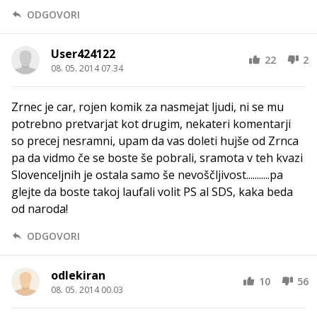
ODGOVORI
User424122
22
2
08. 05. 2014 07.34
Zrnec je car, rojen komik za nasmejat ljudi, ni se mu
potrebno pretvarjat kot drugim, nekateri komentarji
so precej nesramni, upam da vas doleti hujše od Zrnca
pa da vidmo če se boste še pobrali, sramota v teh kvazi
Slovenceljnih je ostala samo še nevoščljivost...........pa
glejte da boste takoj laufali volit PS al SDS, kaka beda
od naroda!
ODGOVORI
odlekiran
10
56
08. 05. 2014 00.03