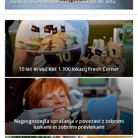
Živila, ki bi jih morale jesti ženske po 40. letu
10 let in več kot 1.300 lokacij Fresh Corner
Najpogostejša vprašanja v povezavi z zobnimi
luskami in zobnimi prevlekami