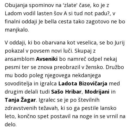
Obujanja spominov na 'zlate' čase, ko je z
Ladom vodil lasten šov A si tud not padu?, v
finalni oddaji Je bella cesta tako zagotovo ne bo
manjkalo.
V oddaji, ki bo obarvana kot veselica, se bo Jurij
pokazal v povsem novi luči. Skupaj z
ansamblom
Avseniki
bo namreč odpel nekaj
pesmi ter se znova preobrazil v žensko. Družbo
mu bodo poleg njegovega nekdanjega
sovoditelja in igralca
Ladota Bizovičarja
med
drugim delali tudi
Sašo Hribar
,
Modrijani
in
Tanja Žagar
. Igralec se je po številnih
zdravstvenih težavah, ki so ga pestile lansko
leto, končno spet postavil na noge in se vrnil na
delo.