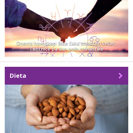
Dnevni horoskop: Bike čaka strasten večer,
Tehtnice pa dan poln romantike
Dieta