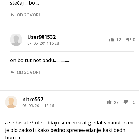
stečaj ... bo ...
ODGOVORI
User981532
12
0
07. 05. 2014 16.28
on bo tut not padu.................
ODGOVORI
nitro557
57
19
07. 05. 2014 12.16
a se hecate?tole oddajo sem enkrat gledal 5 minut in mi
je blo zadosti..kako bedno sprenevedanje..kaki bedn
humor....