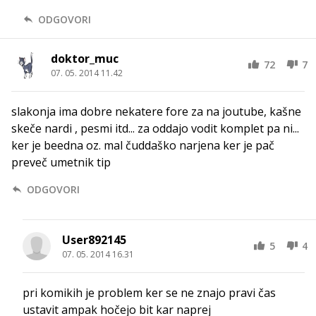
ODGOVORI
doktor_muc
72
7
07. 05. 2014 11.42
slakonja ima dobre nekatere fore za na joutube, kašne
skeče nardi , pesmi itd... za oddajo vodit komplet pa ni...
ker je beedna oz. mal čuddaško narjena ker je pač
preveč umetnik tip
ODGOVORI
User892145
5
4
07. 05. 2014 16.31
pri komikih je problem ker se ne znajo pravi čas
ustavit ampak hočejo bit kar naprej