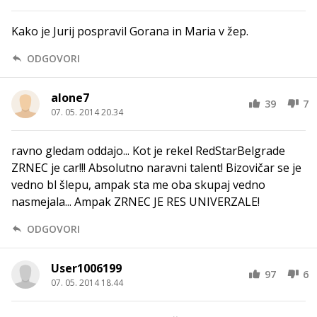
Kako je Jurij pospravil Gorana in Maria v žep.
ODGOVORI
alone7
39
7
07. 05. 2014 20.34
ravno gledam oddajo... Kot je rekel RedStarBelgrade
ZRNEC je car!!! Absolutno naravni talent! Bizovičar se je
vedno bl šlepu, ampak sta me oba skupaj vedno
nasmejala... Ampak ZRNEC JE RES UNIVERZALE!
ODGOVORI
User1006199
97
6
07. 05. 2014 18.44