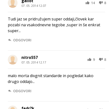
galiot
14
8
07. 05. 2014 12.07
Tudi jaz se pridružujem super oddaji,človek kar
pozabi na vsakodnevne tegobe ,super in še enkrat
super...
ODGOVORI
nitro557
9
8
07. 05. 2014 12.17
malo morta divgnit standarde in pogledat kako
drugo oddajo...
ODGOVORI
fedr?k