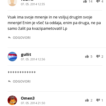
14
4
07. 05. 2014 12.55
Vsak ima svoje mnenje in ne vsiljuj drugim svoje
mnenje! Enim je všeč ta oddaja, enim pa druga, ne pa
samo žalit pa kvazipametovati! Lp
ODGOVORI
gullit
5
2
07. 05. 2014 12.56
++++++++++++
ODGOVORI
Omen3
2
1
07. 05. 2014 21.50