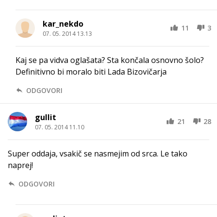
kar_nekdo
11
3
07. 05. 2014 13.13
Kaj se pa vidva oglašata? Sta končala osnovno šolo?
Definitivno bi moralo biti Lada Bizovičarja
ODGOVORI
gullit
21
28
07. 05. 2014 11.10
Super oddaja, vsakič se nasmejim od srca. Le tako
naprej!
ODGOVORI