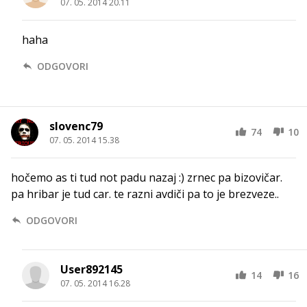
07. 05. 2014 20.11
haha
ODGOVORI
slovenc79
74
10
07. 05. 2014 15.38
hočemo as ti tud not padu nazaj :) zrnec pa bizovičar.
pa hribar je tud car. te razni avdiči pa to je brezveze..
ODGOVORI
User892145
14
16
07. 05. 2014 16.28