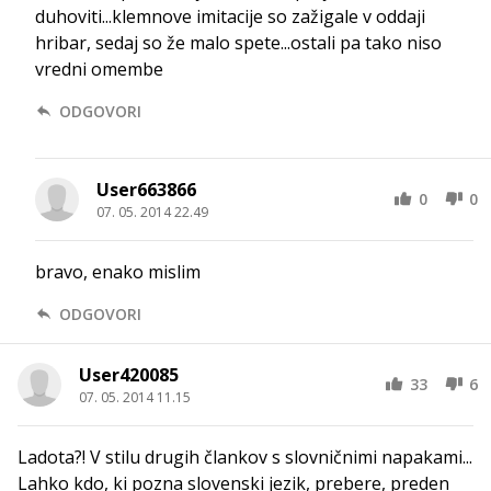
duhoviti...klemnove imitacije so zažigale v oddaji
hribar, sedaj so že malo spete...ostali pa tako niso
vredni omembe
ODGOVORI
User663866
0
0
07. 05. 2014 22.49
bravo, enako mislim
ODGOVORI
User420085
33
6
07. 05. 2014 11.15
Ladota?! V stilu drugih člankov s slovničnimi napakami...
Lahko kdo, ki pozna slovenski jezik, prebere, preden