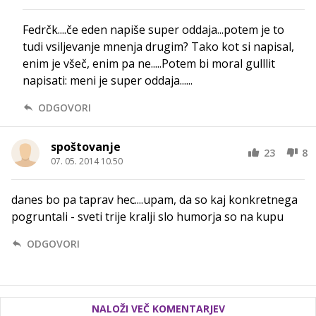
Fedrčk....če eden napiše super oddaja...potem je to
tudi vsiljevanje mnenja drugim? Tako kot si napisal,
enim je všeč, enim pa ne.....Potem bi moral gulllit
napisati: meni je super oddaja......
ODGOVORI
spoštovanje
23
8
07. 05. 2014 10.50
danes bo pa taprav hec....upam, da so kaj konkretnega
pogruntali - sveti trije kralji slo humorja so na kupu
ODGOVORI
NALOŽI VEČ KOMENTARJEV