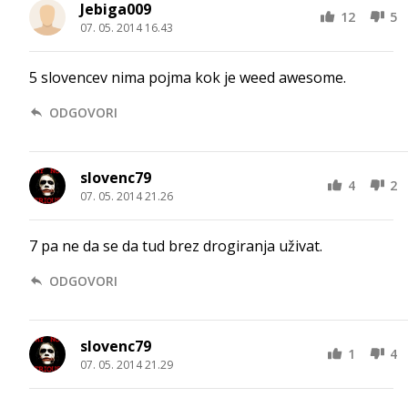
Jebiga009
12
5
07. 05. 2014 16.43
5 slovencev nima pojma kok je weed awesome.
ODGOVORI
slovenc79
4
2
07. 05. 2014 21.26
7 pa ne da se da tud brez drogiranja uživat.
ODGOVORI
slovenc79
1
4
07. 05. 2014 21.29