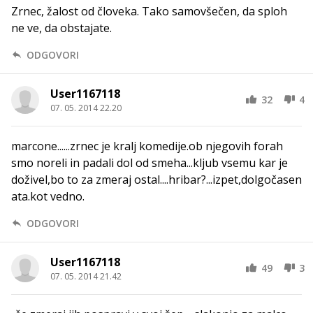
Zrnec, žalost od človeka. Tako samovšečen, da sploh
ne ve, da obstajate.
ODGOVORI
User1167118
32
4
07. 05. 2014 22.20
marcone......zrnec je kralj komedije.ob njegovih forah
smo noreli in padali dol od smeha...kljub vsemu kar je
doživel,bo to za zmeraj ostal....hribar?...izpet,dolgočasen
ata.kot vedno.
ODGOVORI
User1167118
49
3
07. 05. 2014 21.42