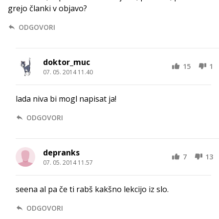
grejo članki v objavo?
ODGOVORI
doktor_muc
15
1
07. 05. 2014 11.40
lada niva bi mogl napisat ja!
ODGOVORI
depranks
7
13
07. 05. 2014 11.57
seena al pa če ti rabš kakšno lekcijo iz slo.
ODGOVORI