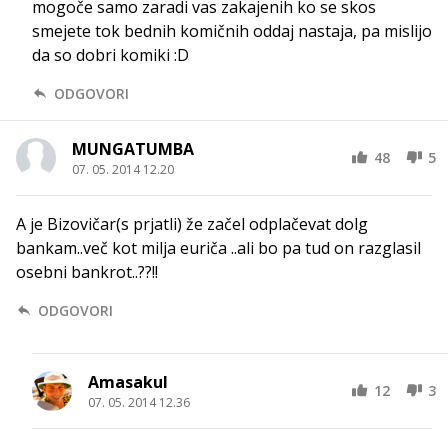
mogoče samo zaradi vas zakajenih ko se skos
smejete tok bednih komičnih oddaj nastaja, pa mislijo
da so dobri komiki :D
ODGOVORI
MUNGATUMBA
48
5
07. 05. 2014 12.20
A je Bizovičar(s prjatli) že začel odplačevat dolg
bankam..več kot milja euriča ..ali bo pa tud on razglasil
osebni bankrot..??!!
ODGOVORI
Amasakul
12
3
07. 05. 2014 12.36