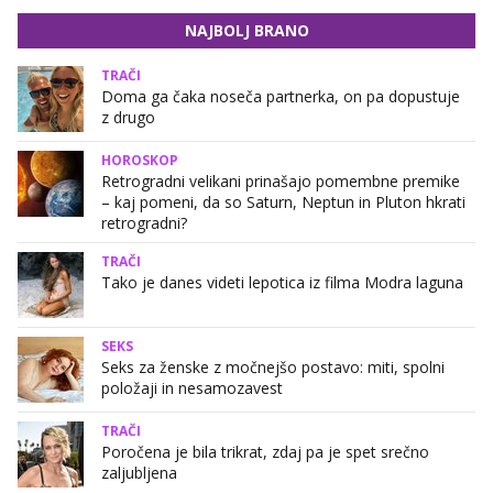
NAJBOLJ BRANO
TRAČI
Doma ga čaka noseča partnerka, on pa dopustuje
z drugo
HOROSKOP
Retrogradni velikani prinašajo pomembne premike
– kaj pomeni, da so Saturn, Neptun in Pluton hkrati
retrogradni?
TRAČI
Tako je danes videti lepotica iz filma Modra laguna
SEKS
Seks za ženske z močnejšo postavo: miti, spolni
položaji in nesamozavest
TRAČI
Poročena je bila trikrat, zdaj pa je spet srečno
zaljubljena