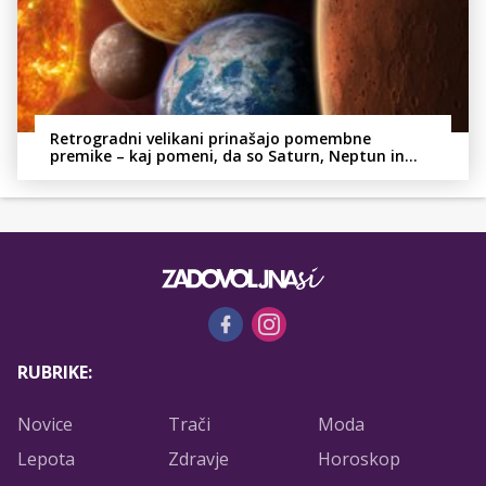
Retrogradni velikani prinašajo pomembne
premike – kaj pomeni, da so Saturn, Neptun in
Pluton hkrati retrogradni?
RUBRIKE:
Novice
Trači
Moda
Lepota
Zdravje
Horoskop