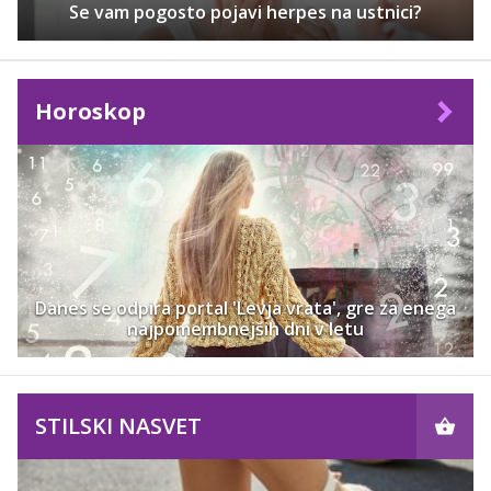
Se vam pogosto pojavi herpes na ustnici?
Horoskop
Danes se odpira portal 'Levja vrata', gre za enega
najpomembnejših dni v letu
STILSKI NASVET