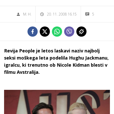
M. H.
20. 11. 2008 16.15
5
Revija People je letos laskavi naziv najbolj
seksi moškega leta podelila Hughu Jackmanu,
igralcu, ki trenutno ob Nicole Kidman blesti v
filmu Avstralija.