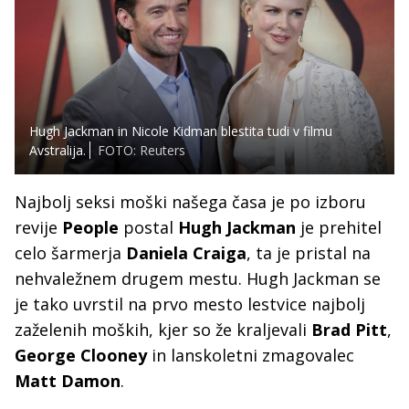
Hugh Jackman in Nicole Kidman blestita tudi v filmu
Avstralija.
FOTO: Reuters
Najbolj seksi moški našega časa je po izboru
revije
People
postal
Hugh Jackman
je prehitel
celo šarmerja
Daniela Craiga
, ta je pristal na
nehvaležnem drugem mestu. Hugh Jackman se
je tako uvrstil na prvo mesto lestvice najbolj
zaželenih moških, kjer so že kraljevali
Brad Pitt
,
George Clooney
in lanskoletni zmagovalec
Matt Damon
.