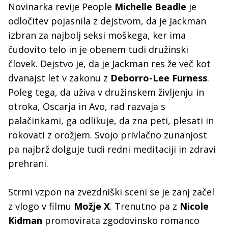
Novinarka revije People
Michelle Beadle
je
odločitev pojasnila z dejstvom, da je Jackman
izbran za najbolj seksi moškega, ker ima
čudovito telo in je obenem tudi družinski
človek. Dejstvo je, da je Jackman res že več kot
dvanajst let v zakonu z
Deborro-Lee Furness
.
Poleg tega, da uživa v družinskem življenju in
otroka, Oscarja in Avo, rad razvaja s
palačinkami, ga odlikuje, da zna peti, plesati in
rokovati z orožjem. Svojo privlačno zunanjost
pa najbrž dolguje tudi redni meditaciji in zdravi
prehrani.
Strmi vzpon na zvezdniški sceni se je zanj začel
z vlogo v filmu
Možje X
. Trenutno pa z
Nicole
Kidman
promovirata zgodovinsko romanco