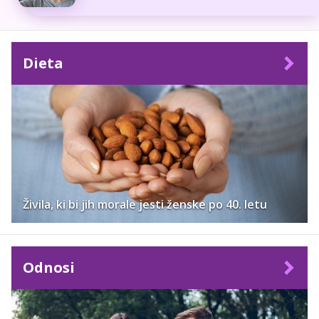
Dieta
Živila, ki bi jih morale jesti ženske po 40. letu
Odnosi