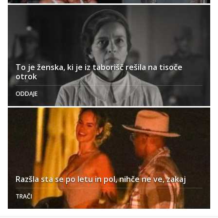
To je ženska, ki je iz taborišč rešila na tisoče
otrok
ODDAJE
Razšla sta se po letu in pol, nihče ne ve, zakaj
TRAČI