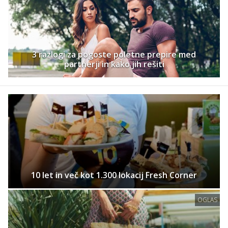
3 razlogi za pogoste poletne prepire med
partnerji in kako jih rešiti
10 let in več kot 1.300 lokacij Fresh Corner
OGLAS