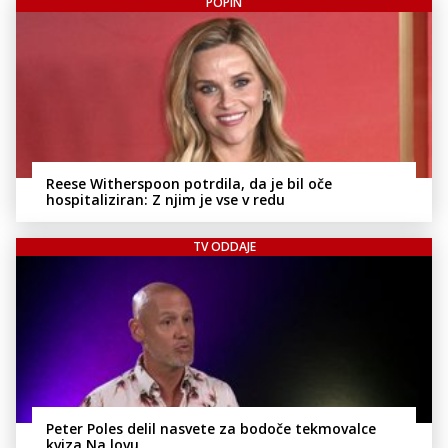
POPIN
Reese Witherspoon potrdila, da je bil oče
hospitaliziran: Z njim je vse v redu
TV ODDAJE
Peter Poles delil nasvete za bodoče tekmovalce
kviza Na lovu