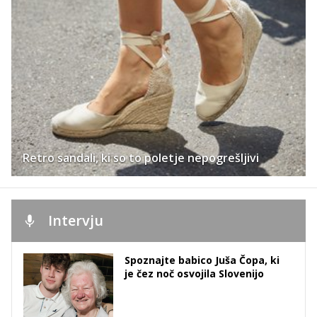
Retro sandali, ki so to poletje nepogrešljivi
Intervju
Spoznajte babico Juša Čopa, ki
je čez noč osvojila Slovenijo