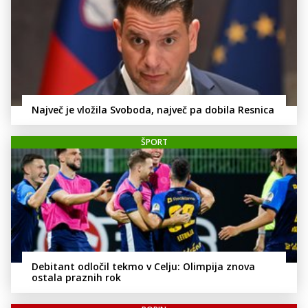
Največ je vložila Svoboda, največ pa dobila Resnica
ŠPORT
Debitant odločil tekmo v Celju: Olimpija znova
ostala praznih rok