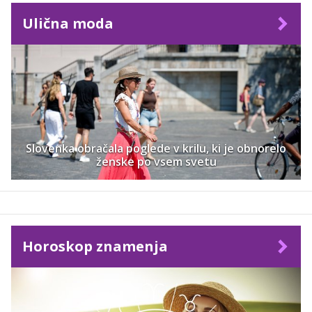
Ulična moda
Slovenka obračala poglede v krilu, ki je obnorelo
ženske po vsem svetu
Horoskop znamenja