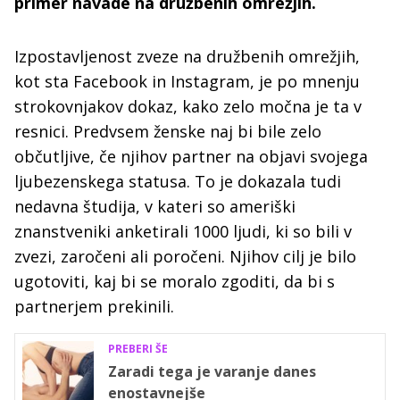
primer navade na družbenih omrežjih.
Izpostavljenost zveze na družbenih omrežjih,
kot sta Facebook in Instagram, je po mnenju
strokovnjakov dokaz, kako zelo močna je ta v
resnici. Predvsem ženske naj bi bile zelo
občutljive, če njihov partner na objavi svojega
ljubezenskega statusa. To je dokazala tudi
nedavna študija, v kateri so ameriški
znanstveniki anketirali 1000 ljudi, ki so bili v
zvezi, zaročeni ali poročeni. Njihov cilj je bilo
ugotoviti, kaj bi se moralo zgoditi, da bi s
partnerjem prekinili.
PREBERI ŠE
Zaradi tega je varanje danes
enostavnejše