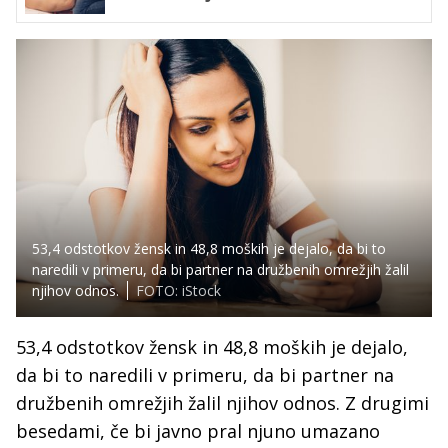
53,4 odstotkov žensk in 48,8 moških je dejalo, da bi to
naredili v primeru, da bi partner na družbenih omrežjih žalil
njihov odnos.
FOTO: iStock
53,4 odstotkov žensk in 48,8 moških je dejalo,
da bi to naredili v primeru, da bi partner na
družbenih omrežjih žalil njihov odnos. Z drugimi
besedami, če bi javno pral njuno umazano