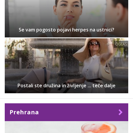
Se vam pogosto pojavi herpes na ustnici?
OGLAS
Postali ste družina in življenje ... teče dalje
Prehrana