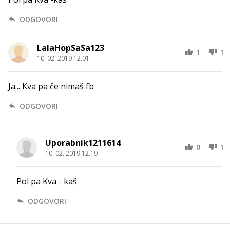
ODGOVORI
LalaHopSaSa123
1
1
10. 02. 2019 12.01
Ja... Kva pa če nimaš fb
ODGOVORI
Uporabnik1211614
0
1
10. 02. 2019 12.19
Pol pa Kva - kaš
ODGOVORI