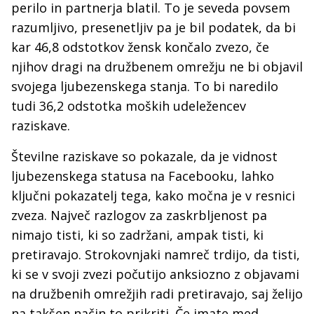
perilo in partnerja blatil. To je seveda povsem
razumljivo, presenetljiv pa je bil podatek, da bi
kar 46,8 odstotkov žensk končalo zvezo, če
njihov dragi na družbenem omrežju ne bi objavil
svojega ljubezenskega stanja. To bi naredilo
tudi 36,2 odstotka moških udeležencev
raziskave.
Številne raziskave so pokazale, da je vidnost
ljubezenskega statusa na Facebooku, lahko
ključni pokazatelj tega, kako močna je v resnici
zveza. Največ razlogov za zaskrbljenost pa
nimajo tisti, ki so zadržani, ampak tisti, ki
pretiravajo. Strokovnjaki namreč trdijo, da tisti,
ki se v svoji zvezi počutijo anksiozno z objavami
na družbenih omrežjih radi pretiravajo, saj želijo
na takšen način to prikriti. Če imate med