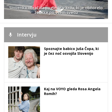
Slovenka obračala poglede v krilu, ki je obnorelo
ženske po vsem svetu
Intervju
Spoznajte babico Juša Čopa, ki
je čez noč osvojila Slovenijo
Kaj na VOYO gleda Rosa Angela
Romih?