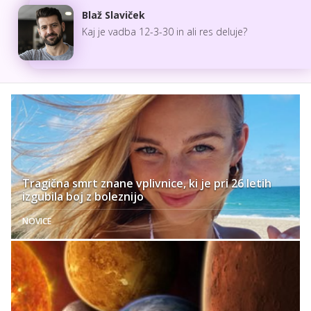
Blaž Slaviček
Kaj je vadba 12-3-30 in ali res deluje?
Tragična smrt znane vplivnice, ki je pri 26 letih
izgubila boj z boleznijo
NOVICE