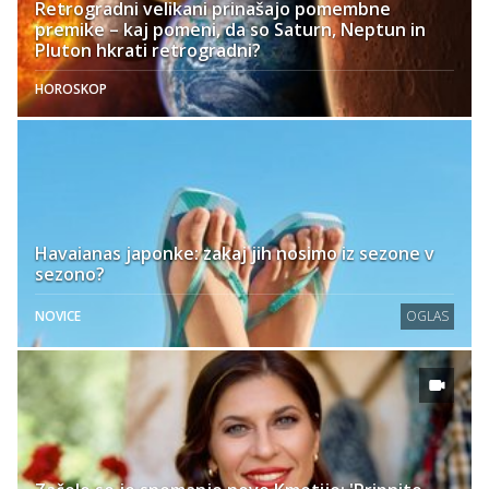
Retrogradni velikani prinašajo pomembne
premike – kaj pomeni, da so Saturn, Neptun in
Pluton hkrati retrogradni?
HOROSKOP
Havaianas japonke: zakaj jih nosimo iz sezone v
sezono?
NOVICE
OGLAS