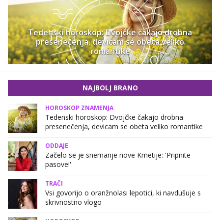
Tedenski horoskop: Dvojčke čakajo drobna
presenečenja, devicam se obeta veliko
romantike
NAJBOLJ BRANO
HOROSKOP ZNAMENJA
Tedenski horoskop: Dvojčke čakajo drobna
presenečenja, devicam se obeta veliko romantike
ODDAJE
Začelo se je snemanje nove Kmetije: 'Pripnite
pasove!'
TRAČI
Vsi govorijo o oranžnolasi lepotici, ki navdušuje s
skrivnostno vlogo