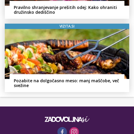
Pravilno shranjevanje prešitih odej: Kako ohraniti
družinsko dediščino
VIZITA.SI
Pozabite na dolgočasno meso: manj maščobe, več
svežine