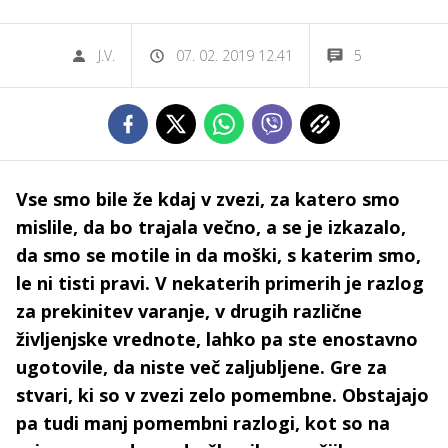
J.V.
07. 02. 2019 12.41
5
Vse smo bile že kdaj v zvezi, za katero smo
mislile, da bo trajala večno, a se je izkazalo,
da smo se motile in da moški, s katerim smo,
le ni tisti pravi. V nekaterih primerih je razlog
za prekinitev varanje, v drugih različne
življenjske vrednote, lahko pa ste enostavno
ugotovile, da niste več zaljubljene. Gre za
stvari, ki so v zvezi zelo pomembne. Obstajajo
pa tudi manj pomembni razlogi, kot so na