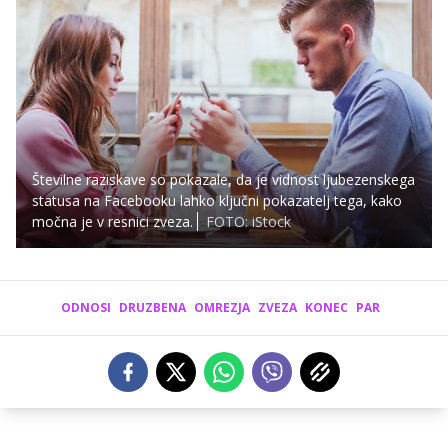
Številne raziskave so pokazale, da je vidnost ljubezenskega
statusa na Facebooku lahko ključni pokazatelj tega, kako
močna je v resnici zveza.
FOTO: iStock
ODNOSI
DRUZBENA
OMREZJA
ZVEZA
KONEC
PAR