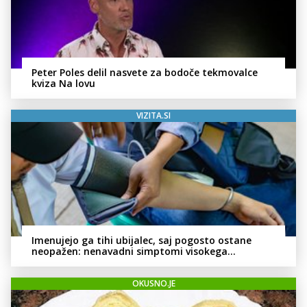
Peter Poles delil nasvete za bodoče tekmovalce
kviza Na lovu
VIZITA.SI
Imenujejo ga tihi ubijalec, saj pogosto ostane
neopažen: nenavadni simptomi visokega
holesterola
OKUSNO.JE