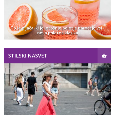
To je pijača, ki jo letošnje poletje naročajo vsi -
nova poletna klasika
STILSKI NASVET