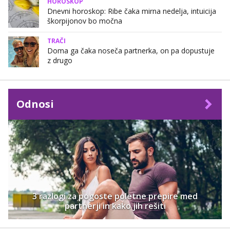
HOROSKOP
Dnevni horoskop: Ribe čaka mirna nedelja, intuicija
škorpijonov bo močna
TRAČI
Doma ga čaka noseča partnerka, on pa dopustuje
z drugo
Odnosi
3 razlogi za pogoste poletne prepire med
partnerji in kako jih rešiti