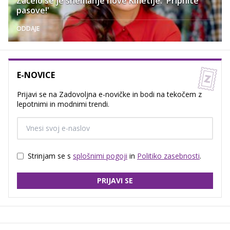
Začelo se je snemanje nove Kmetije: 'Pripnite
pasove!'
ODDAJE
E-NOVICE
Prijavi se na Zadovoljna e-novičke in bodi na tekočem z
lepotnimi in modnimi trendi.
Strinjam se s
splošnimi pogoji
in
Politiko zasebnosti
.
PRIJAVI SE