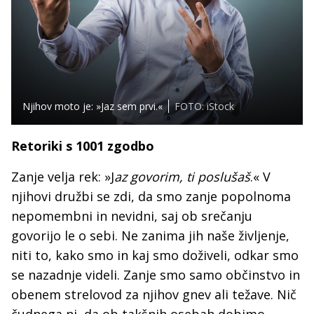
Njihov moto je: »Jaz sem prvi.«
FOTO: iStock
Retoriki s 1001 zgodbo
Zanje velja rek: »J
az govorim, ti poslušaš
.« V
njihovi družbi se zdi, da smo zanje popolnoma
nepomembni in nevidni, saj ob srečanju
govorijo le o sebi. Ne zanima jih naše življenje,
niti to, kako smo in kaj smo doživeli, odkar smo
se nazadnje videli. Zanje smo samo občinstvo in
obenem strelovod za njihov gnev ali težave. Nič