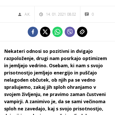
A.K.
14. 01. 2021 08.02
0
Nekateri odnosi so pozitivni in dvigajo
razpoloženje, drugi nam posrkajo optimizem
in jemljejo vedrino. Osebam, ki nam s svojo
prisotnostjo jemljejo energijo in puščajo
nelagoden občutek, ob njih pa se vedno
sprašujemo, zakaj jih sploh ohranjamo v
svojem življenju, ne pravimo zaman čustveni
vampirji. A zanimivo je, da se sami večinoma
sploh ne zavedajo, kaj s svojo prisotnostjo,