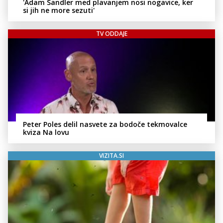
'Adam Sandler med plavanjem nosi nogavice, ker
si jih ne more sezuti'
TV ODDAJE
Peter Poles delil nasvete za bodoče tekmovalce
kviza Na lovu
VIZITA.SI