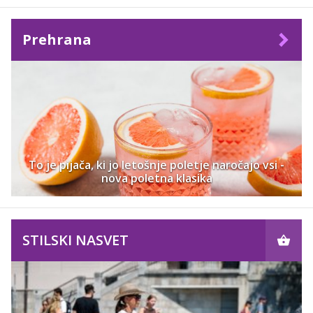
Prehrana
To je pijača, ki jo letošnje poletje naročajo vsi -
nova poletna klasika
STILSKI NASVET