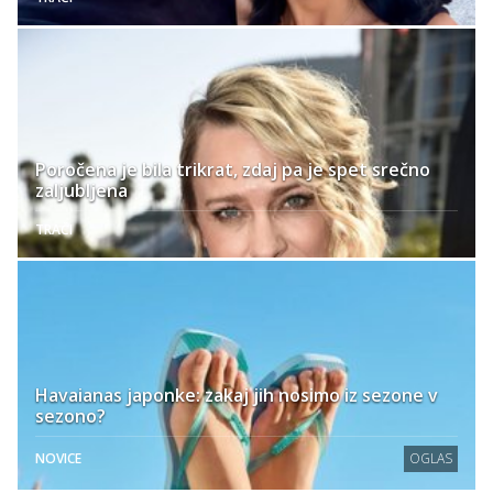
Poročena je bila trikrat, zdaj pa je spet srečno
zaljubljena
TRAČI
Havaianas japonke: zakaj jih nosimo iz sezone v
sezono?
NOVICE
OGLAS