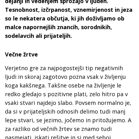
dejanji in vedenjem sprožajo v ljudeh.
Tesnobnost, izčrpanost, vznemirjenost in jeza
so le nekatera občutja, ki jih doživljamo ob
malce napornejših znancih, sorodnikih,
sodelavcih ali prijateljih.
Večne žrtve
Verjetno gre za najpogostejši tip negativnih
ljudi in skoraj zagotovo pozna vsak v življenju
koga kakšnega. Takšne osebe na življenje le
redko gledajo s pozitivne plati, zelo hitro pa v
vsaki stvari najdejo slabo. Povsem normalno je,
da si v prijateljskih odnosih delimo tudi manj
lepe stvari, se jezimo, jočemo in pritožujemo. A
za razliko od večnih žrtev se znamo tudi
nasmejati, iskati rešitve in si med seboj