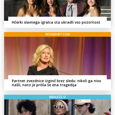
Hčerki slavnega igralca sta ukradli vso pozornost
MOSKISVET.COM
Partner zvezdnice izginil brez sledu: nikoli ga niso
našli, nato je prišla še ena tragedija
BIBALEZE.SI