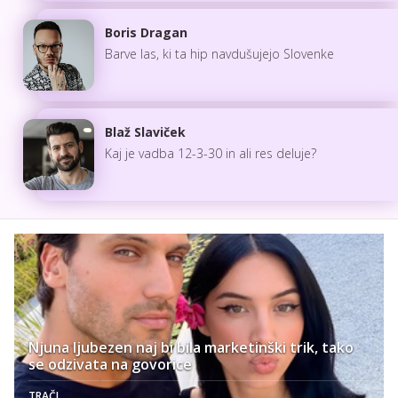
Boris Dragan
Barve las, ki ta hip navdušujejo Slovenke
Blaž Slaviček
Kaj je vadba 12-3-30 in ali res deluje?
Njuna ljubezen naj bi bila marketinški trik, tako
se odzivata na govorice
TRAČI