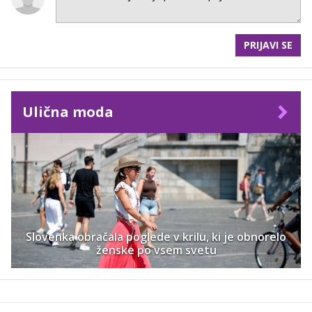
PRIJAVI SE
Ulična moda
Slovenka obračala poglede v krilu, ki je obnorelo
ženske po vsem svetu