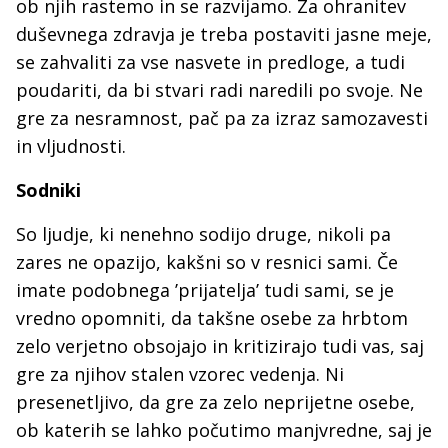
ob njih rastemo in se razvijamo. Za ohranitev
duševnega zdravja je treba postaviti jasne meje,
se zahvaliti za vse nasvete in predloge, a tudi
poudariti, da bi stvari radi naredili po svoje. Ne
gre za nesramnost, pač pa za izraz samozavesti
in vljudnosti.
Sodniki
So ljudje, ki nenehno sodijo druge, nikoli pa
zares ne opazijo, kakšni so v resnici sami. Če
imate podobnega ’prijatelja’ tudi sami, se je
vredno opomniti, da takšne osebe za hrbtom
zelo verjetno obsojajo in kritizirajo tudi vas, saj
gre za njihov stalen vzorec vedenja. Ni
presenetljivo, da gre za zelo neprijetne osebe,
ob katerih se lahko počutimo manjvredne, saj je