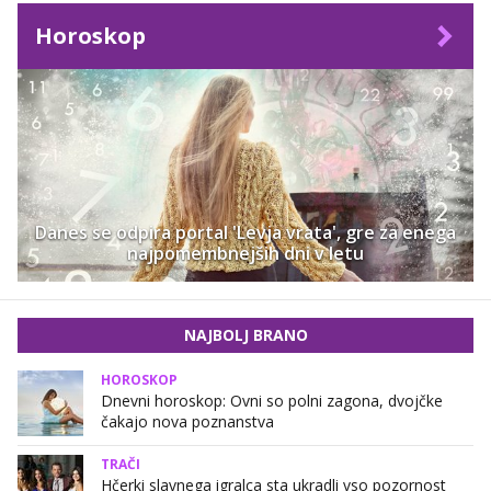
Horoskop
Danes se odpira portal 'Levja vrata', gre za enega
najpomembnejših dni v letu
NAJBOLJ BRANO
HOROSKOP
Dnevni horoskop: Ovni so polni zagona, dvojčke
čakajo nova poznanstva
TRAČI
Hčerki slavnega igralca sta ukradli vso pozornost