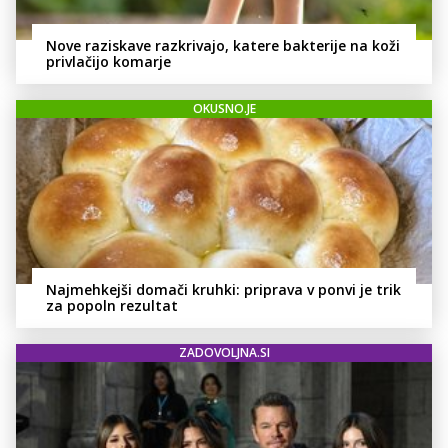
Nove raziskave razkrivajo, katere bakterije na koži
privlačijo komarje
OKUSNO.JE
Najmehkejši domači kruhki: priprava v ponvi je trik
za popoln rezultat
ZADOVOLJNA.SI