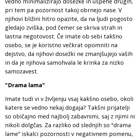
vedno minimalizirajo dosežke in uspehe drugih,
pri tem pa pozornost takoj obrnejo nase. V
njihovi bližini hitro opazite, da na ljudi pogosto
gledajo zviška, pod čemer se skriva strah in
lastna negotovost. Če imate ob sebi takšno
osebo, se je koristno večkrat opomniti na
dejstvo, da njihovi dosežki ne zmanjšujejo vaših
in da je njihova samohvala le krinka za nizko
samozavest.
"Drama lama"
Imate tudi vi v življenju vsaj kakšno osebo, okoli
katere se vedno nekaj dogaja? Takšni prijatelji
so običajno med najbolj zabavnimi, saj z njimi ni
nikoli dolgčas. Za razliko od slednjih so "drama
lame" iskalci pozornosti v negativnem pomenu,