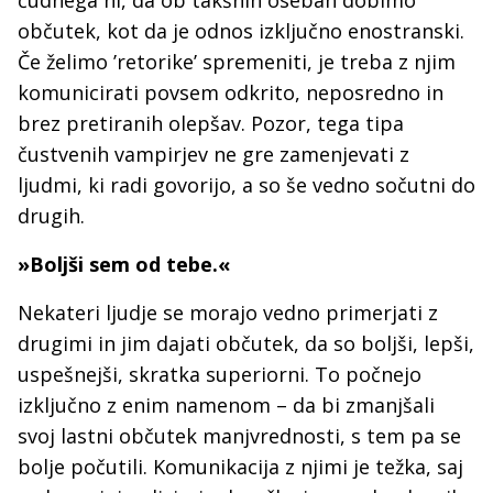
čudnega ni, da ob takšnih osebah dobimo
občutek, kot da je odnos izključno enostranski.
Če želimo ’retorike’ spremeniti, je treba z njim
komunicirati povsem odkrito, neposredno in
brez pretiranih olepšav. Pozor, tega tipa
čustvenih vampirjev ne gre zamenjevati z
ljudmi, ki radi govorijo, a so še vedno sočutni do
drugih.
»Boljši sem od tebe.«
Nekateri ljudje se morajo vedno primerjati z
drugimi in jim dajati občutek, da so boljši, lepši,
uspešnejši, skratka superiorni. To počnejo
izključno z enim namenom – da bi zmanjšali
svoj lastni občutek manjvrednosti, s tem pa se
bolje počutili. Komunikacija z njimi je težka, saj