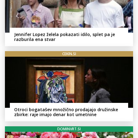
Jennifer Lopez želela pokazati idilo, splet pa je
razburila ena stvar
CEKIN.SI
Otroci bogatašev množično prodajajo družinske
zbirke: raje imajo denar kot umetnine
DOMINVRT.SI