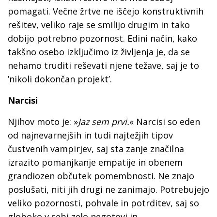
pomagati. Večne žrtve ne iščejo konstruktivnih
rešitev, veliko raje se smilijo drugim in tako
dobijo potrebno pozornost. Edini način, kako
takšno osebo izključimo iz življenja je, da se
nehamo truditi reševati njene težave, saj je to
’nikoli dokončan projekt’.
Narcisi
Njihov moto je: »
Jaz sem prvi.
« Narcisi so eden
od najnevarnejših in tudi najtežjih tipov
čustvenih vampirjev, saj sta zanje značilna
izrazito pomanjkanje empatije in obenem
grandiozen občutek pomembnosti. Ne znajo
poslušati, niti jih drugi ne zanimajo. Potrebujejo
veliko pozornosti, pohvale in potrditev, saj so
globoko v sebi zelo negotovi in