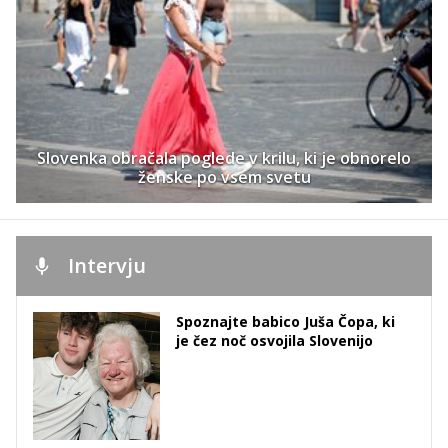
Slovenka obračala poglede v krilu, ki je obnorelo
ženske po vsem svetu
Intervju
Spoznajte babico Juša Čopa, ki
je čez noč osvojila Slovenijo