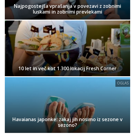
Najpogostejša vprašanja v povezavi z zobnimi
luskami in zobnimi prevlekami
10 let in več kot 1.300 lokacij Fresh Corner
OGLAS
Havaianas japonke: zakaj jih nosimo iz sezone v
sezono?