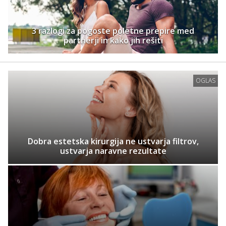
3 razlogi za pogoste poletne prepire med
partnerji in kako jih rešiti
OGLAS
Dobra estetska kirurgija ne ustvarja filtrov,
ustvarja naravne rezultate