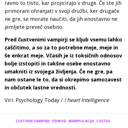
ravno to tisto, kar projicirajo v druge. Če ste jih
primorani ohranjati v svoji družbi, ker drugače
ne gre, se morate naučiti, da jih enostavno ne
jemljete preveč osebno.
Pred čustvenimi vampirji se kljub vsemu lahko
zaščitimo, a so za to potrebne meje, meje in
še enkrat meje. Včasih je iz toksičnih odnosov
bolje izstopiti in takšne osebe enostavno
umakniti iz svojega življenja. Če ne gre, pa
nam ostane le to, da si okrepimo samozavest
in občutek lastne vrednosti.
Viri: Psychology Today /
I heart Intelligence
CUSTVENI VAMPIRJI
ODNOSI
MANIPULACIJA
CUSTVA