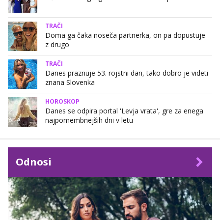
TRAČI
Doma ga čaka noseča partnerka, on pa dopustuje
z drugo
TRAČI
Danes praznuje 53. rojstni dan, tako dobro je videti
znana Slovenka
HOROSKOP
Danes se odpira portal 'Levja vrata', gre za enega
najpomembnejših dni v letu
Odnosi