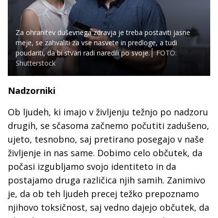
Za ohranitev duševnega zdravja je treba postaviti jasne
meje, se zahvaliti za vse nasvete in predloge, a tudi
poudariti, da bi stvari radi naredili po svoje.
FOTO:
Shutterstock
Nadzorniki
Ob ljudeh, ki imajo v življenju težnjo po nadzoru
drugih, se sčasoma začnemo počutiti zadušeno,
ujeto, tesnobno, saj pretirano posegajo v naše
življenje in nas same. Dobimo celo občutek, da
počasi izgubljamo svojo identiteto in da
postajamo druga različica njih samih. Zanimivo
je, da ob teh ljudeh precej težko prepoznamo
njihovo toksičnost, saj vedno dajejo občutek, da