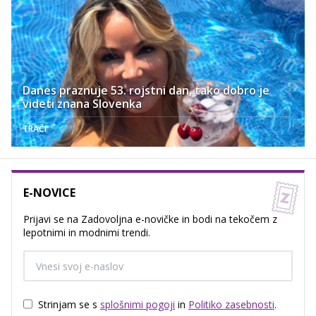
Danes praznuje 53. rojstni dan, tako dobro je
videti znana Slovenka
TRAČI
E-NOVICE
Prijavi se na Zadovoljna e-novičke in bodi na tekočem z
lepotnimi in modnimi trendi.
Strinjam se s
splošnimi pogoji
in
Politiko zasebnosti
.