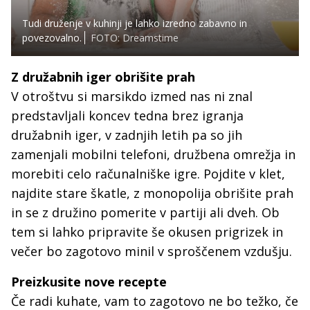
Tudi druženje v kuhinji je lahko izredno zabavno in
povezovalno.
FOTO: Dreamstime
Z družabnih iger obrišite prah
V otroštvu si marsikdo izmed nas ni znal
predstavljali koncev tedna brez igranja
družabnih iger, v zadnjih letih pa so jih
zamenjali mobilni telefoni, družbena omrežja in
morebiti celo računalniške igre. Pojdite v klet,
najdite stare škatle, z monopolija obrišite prah
in se z družino pomerite v partiji ali dveh. Ob
tem si lahko pripravite še okusen prigrizek in
večer bo zagotovo minil v sproščenem vzdušju.
Preizkusite nove recepte
Če radi kuhate, vam to zagotovo ne bo težko, če