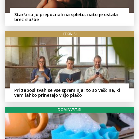
Starši so jo prepoznali na spletu, nato je ostala
brez službe
CEKIN.SI
Pri zaposlitvah se vse spreminja: to so veščine, ki
vam lahko prinesejo višjo plačo
DOMINVRT.SI