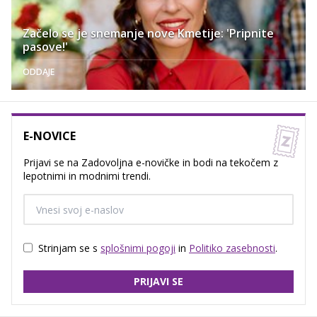
Začelo se je snemanje nove Kmetije: 'Pripnite
pasove!'
ODDAJE
E-NOVICE
Prijavi se na Zadovoljna e-novičke in bodi na tekočem z
lepotnimi in modnimi trendi.
Strinjam se s
splošnimi pogoji
in
Politiko zasebnosti
.
PRIJAVI SE