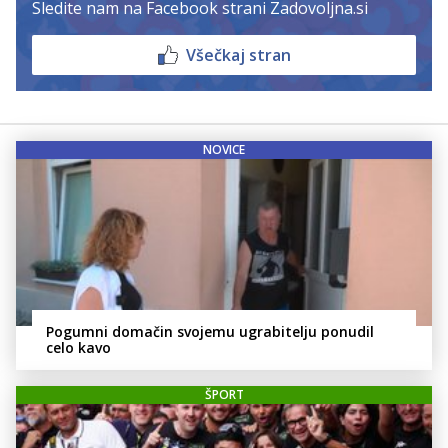
Sledite nam na Facebook strani Zadovoljna.si
Všečkaj stran
NOVICE
Pogumni domačin svojemu ugrabitelju ponudil
celo kavo
ŠPORT