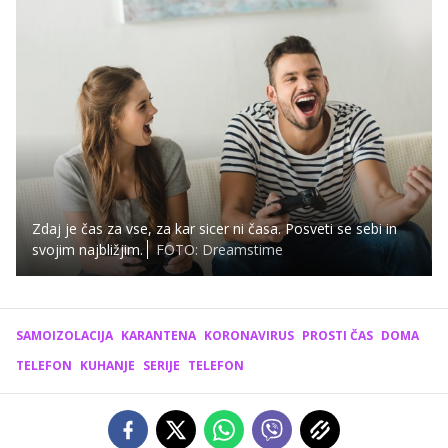
Zdaj je čas za vse, za kar sicer ni časa. Posveti se sebi in
svojim najbližjim.
FOTO: Dreamstime
SAMOIZOLACIJA
KARANTENA
KORONAVIRUS
PROSTI ČAS
DOMA
TELEFON
KUHANJE
SERIJE
TELEFON