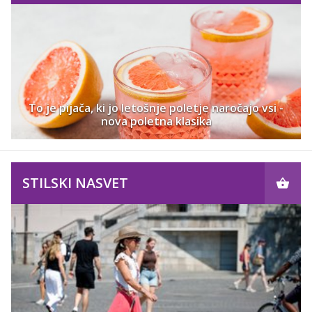
To je pijača, ki jo letošnje poletje naročajo vsi -
nova poletna klasika
STILSKI NASVET