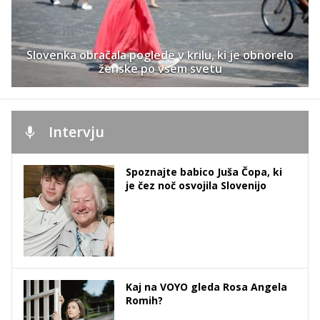
Slovenka obračala poglede v krilu, ki je obnorelo
ženske po vsem svetu
Intervju
Spoznajte babico Juša Čopa, ki
je čez noč osvojila Slovenijo
Kaj na VOYO gleda Rosa Angela
Romih?