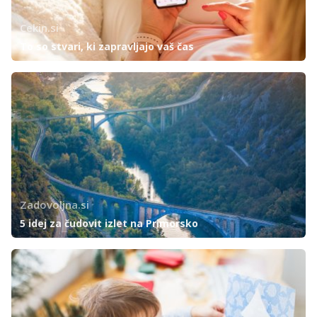
Cekin.si
To so stvari, ki zapravljajo vaš čas
Zadovoljna.si
5 idej za čudovit izlet na Primorsko