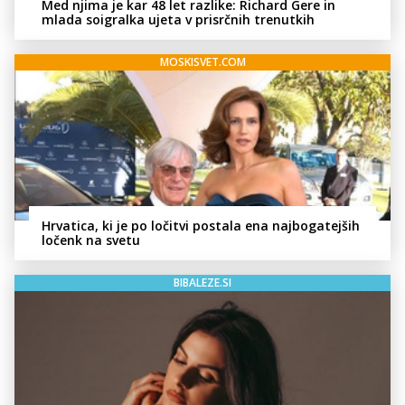
Med njima je kar 48 let razlike: Richard Gere in
mlada soigralka ujeta v prisrčnih trenutkih
MOSKISVET.COM
Hrvatica, ki je po ločitvi postala ena najbogatejših
ločenk na svetu
BIBALEZE.SI