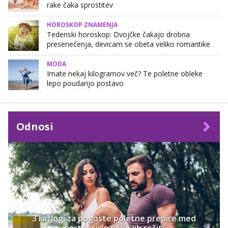
rake čaka sprostitev
HOROSKOP ZNAMENJA
Tedenski horoskop: Dvojčke čakajo drobna
presenečenja, devicam se obeta veliko romantike
MODA
Imate nekaj kilogramov več? Te poletne obleke
lepo poudarijo postavo
Odnosi
3 razlogi za pogoste poletne prepire med
partnerji in kako jih rešiti