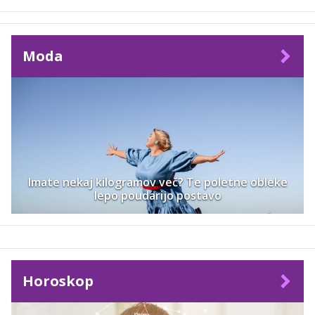
Moda
Imate nekaj kilogramov več? Te poletne obleke
lepo poudarijo postavo
Horoskop