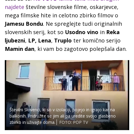
najdete
številne slovenske filme, oskarjevce,
mega filmske hite in celotno zbirko filmov o
Jamesu Bondu
. Ne spreglejte tudi originalnih
slovenskih serij, kot so
Usodno vino
in
Reka
ljubezni
,
LP, Lena
,
Truplo
ter komično serijo
Mamin dan
, ki vam bo zagotovo polepšala dan.
Številni Slovenci, ki so v izolaciji, pojejo in igrajo kar na
balkonih. Pridružite se jim ali pa uredite svojo glasbeno
zbirko in uživajte doma.
FOTO: POP TV