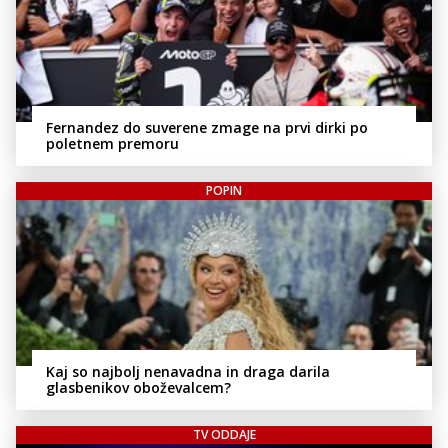
Fernandez do suverene zmage na prvi dirki po
poletnem premoru
POPIN
Kaj so najbolj nenavadna in draga darila
glasbenikov oboževalcem?
TV ODDAJE