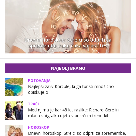
Dnevni horoskop: Strelci so odprti za
spremembe, rake čaka sprostitev
NAJBOLJ BRANO
POTOVANJA
Najlepši zaliv Korčule, ki ga turisti množično
obiskujejo
TRAČI
Med njima je kar 48 let razlike: Richard Gere in
mlada soigralka ujeta v prisrčnih trenutkih
HOROSKOP
Dnevni horoskop: Strelci so odprti za spremembe,