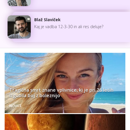
Blaž Slaviček
Kaj je vadba 12-3-30 in ali res deluje?
Tragična smrt znane vplivnice, ki je pri 26 letih
izgubila boj z boleznijo
NOVICE