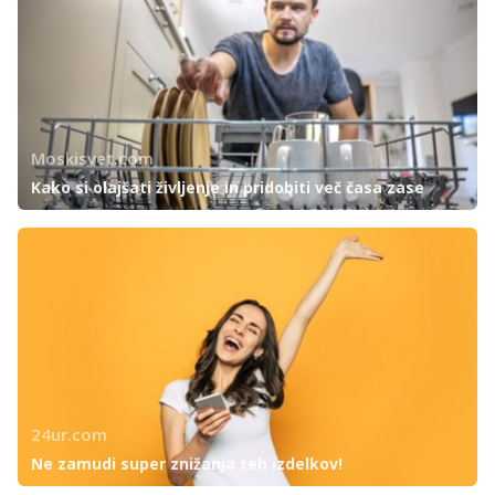
Moskisvet.com
Kako si olajšati življenje in pridobiti več časa zase
24ur.com
Ne zamudi super znižanja teh izdelkov!