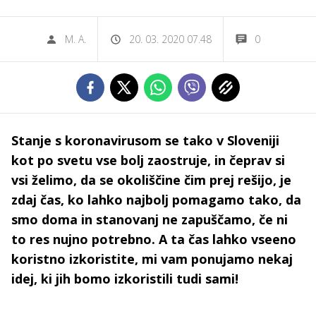
M. A.
20. 03. 2020 07.48
0
Stanje s koronavirusom se tako v Sloveniji
kot po svetu vse bolj zaostruje, in čeprav si
vsi želimo, da se okoliščine čim prej rešijo, je
zdaj čas, ko lahko najbolj pomagamo tako, da
smo doma in stanovanj ne zapuščamo, če ni
to res nujno potrebno. A ta čas lahko vseeno
koristno izkoristite, mi vam ponujamo nekaj
idej, ki jih bomo izkoristili tudi sami!