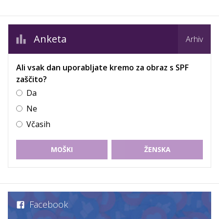
Anketa
Arhiv
Ali vsak dan uporabljate kremo za obraz s SPF
zaščito?
Da
Ne
Včasih
MOŠKI
ŽENSKA
Facebook