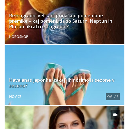
Retrogradni velikani prinašajo pomembne
premike – kaj pomeni, da so Saturn, Neptun in
Pluton hkrati retrogradni?
HOROSKOP
Havaianas japonke: zakaj jih nosimo iz sezone v
sezono?
NOVICE
OGLAS