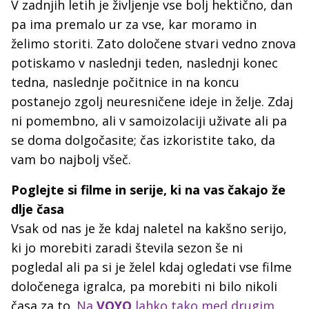
V zadnjih letih je življenje vse bolj hektično, dan
pa ima premalo ur za vse, kar moramo in
želimo storiti. Zato določene stvari vedno znova
potiskamo v naslednji teden, naslednji konec
tedna, naslednje počitnice in na koncu
postanejo zgolj neuresničene ideje in želje. Zdaj
ni pomembno, ali v samoizolaciji uživate ali pa
se doma dolgočasite; čas izkoristite tako, da
vam bo najbolj všeč.
Poglejte si filme in serije, ki na vas čakajo že
dlje časa
Vsak od nas je že kdaj naletel na kakšno serijo,
ki jo morebiti zaradi števila sezon še ni
pogledal ali pa si je želel kdaj ogledati vse filme
določenega igralca, pa morebiti ni bilo nikoli
časa za to.
Na
VOYO
lahko tako med drugim