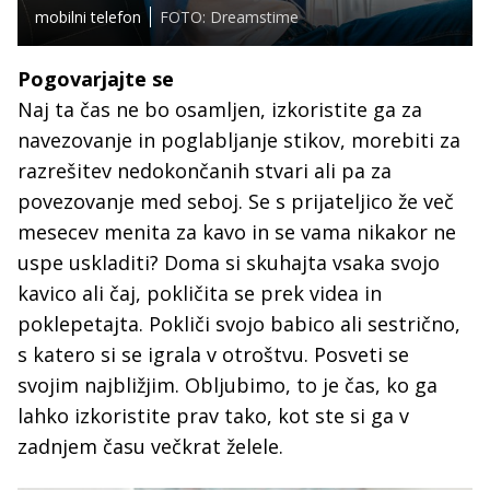
mobilni telefon
FOTO: Dreamstime
Pogovarjajte se
Naj ta čas ne bo osamljen, izkoristite ga za
navezovanje in poglabljanje stikov, morebiti za
razrešitev nedokončanih stvari ali pa za
povezovanje med seboj. Se s prijateljico že več
mesecev menita za kavo in se vama nikakor ne
uspe uskladiti? Doma si skuhajta vsaka svojo
kavico ali čaj, pokličita se prek videa in
poklepetajta. Pokliči svojo babico ali sestrično,
s katero si se igrala v otroštvu. Posveti se
svojim najbližjim. Obljubimo, to je čas, ko ga
lahko izkoristite prav tako, kot ste si ga v
zadnjem času večkrat želele.