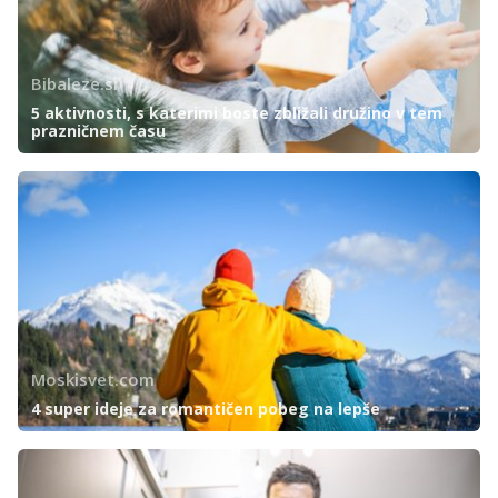
Bibaleze.si
5 aktivnosti, s katerimi boste zbližali družino v tem
prazničnem času
Moskisvet.com
4 super ideje za romantičen pobeg na lepše