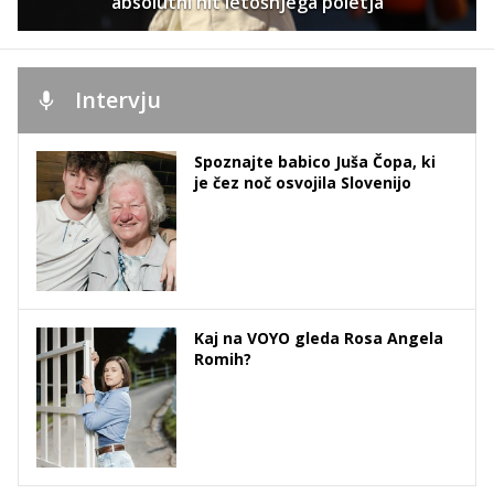
absolutni hit letošnjega poletja
Intervju
Spoznajte babico Juša Čopa, ki
je čez noč osvojila Slovenijo
Kaj na VOYO gleda Rosa Angela
Romih?