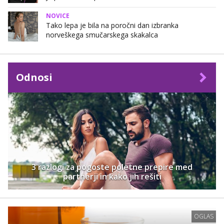
NOVICE
Tako lepa je bila na poročni dan izbranka
norveškega smučarskega skakalca
Odnosi
3 razlogi za pogoste poletne prepire med
partnerji in kako jih rešiti
OGLAS