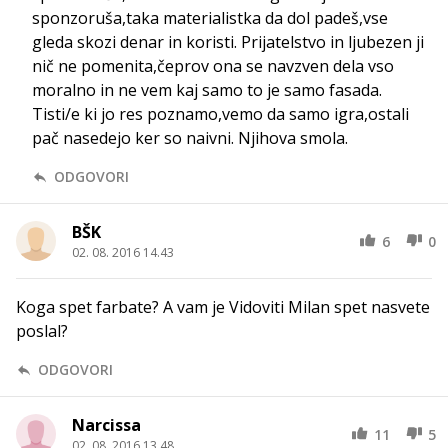
sponzoruša,taka materialistka da dol padeš,vse
gleda skozi denar in koristi. Prijatelstvo in ljubezen ji
nič ne pomenita,čeprov ona se navzven dela vso
moralno in ne vem kaj samo to je samo fasada.
Tisti/e ki jo res poznamo,vemo da samo igra,ostali
pač nasedejo ker so naivni. Njihova smola.
ODGOVORI
BŠK
6
0
02. 08. 2016 14.43
Koga spet farbate? A vam je Vidoviti Milan spet nasvete
poslal?
ODGOVORI
Narcissa
11
5
02. 08. 2016 13.48