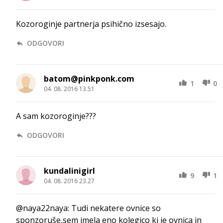
Kozoroginje partnerja psihično izsesajo.
ODGOVORI
batom@pinkponk.com
1
0
04. 08. 2016 13.51
A sam kozoroginje???
ODGOVORI
kundalinigirl
9
1
04. 08. 2016 23.27
@naya22naya: Tudi nekatere ovnice so
sponzoruše,sem imela eno kolegico ki je ovnica in