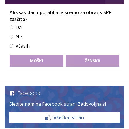
Ali vsak dan uporabljate kremo za obraz s SPF
zaščito?
Da
Ne
Včasih
MOŠKI
ŽENSKA
Facebook
Sledite nam na Facebook strani Zadovoljna.si
Všečkaj stran