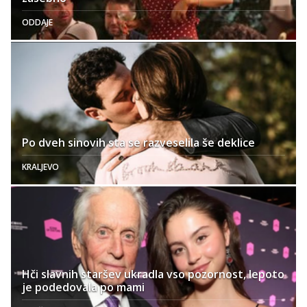
ODDAJE
Po dveh sinovih sta se razveselila še deklice
KRALJEVO
Hči slavnih staršev ukradla vso pozornost, lepoto
je podedovala po mami