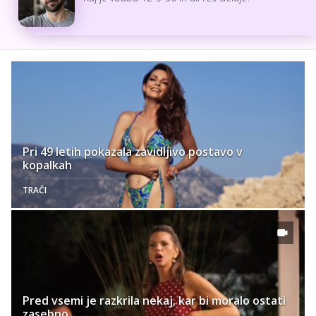
Pri 49 letih pokazala zavidljivo postavo v
kopalkah
TRAČI
Pred vsemi je razkrila nekaj, kar bi moralo ostati
zasebno