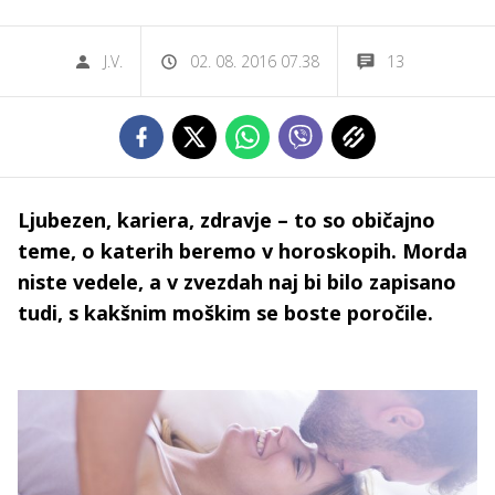
J.V.
02. 08. 2016 07.38
13
Ljubezen, kariera, zdravje – to so običajno
teme, o katerih beremo v horoskopih. Morda
niste vedele, a v zvezdah naj bi bilo zapisano
tudi, s kakšnim moškim se boste poročile.