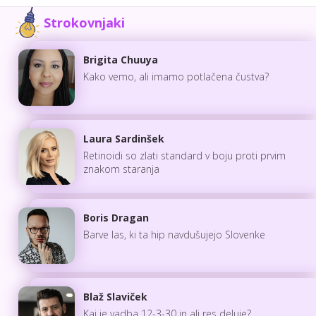
Strokovnjaki
Brigita Chuuya
Kako vemo, ali imamo potlačena čustva?
Laura Sardinšek
Retinoidi so zlati standard v boju proti prvim
znakom staranja
Boris Dragan
Barve las, ki ta hip navdušujejo Slovenke
Blaž Slaviček
Kaj je vadba 12-3-30 in ali res deluje?