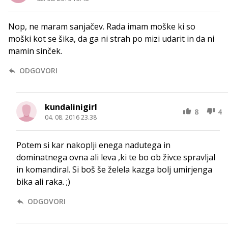
Nop, ne maram sanjačev. Rada imam moške ki so
moški kot se šika, da ga ni strah po mizi udarit in da ni
mamin sinček.
ODGOVORI
kundalinigirl
8
4
04. 08. 2016 23.38
Potem si kar nakoplji enega nadutega in
dominatnega ovna ali leva ,ki te bo ob živce spravljal
in komandiral. Si boš še želela kazga bolj umirjenga
bika ali raka. ;)
ODGOVORI