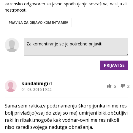
kazensko odgovoren za javno spodbujanje sovraštva, nasilja ali
nestrpnosti.
PRAVILA ZA OBJAVO KOMENTARJEV
PRIJAVI SE
kundalinigirl
6
2
04. 08. 2016 19.22
Sama sem rakica,v podznamenju škorpijonka in me res
bolj privlačijo(vsaj do zdaj so me) umirjeni biki,občutljivi
raki in ribaki,mogoče kak vodnar-ovni me res nikoli
niso zaradi svojega nadutga obnašanja.