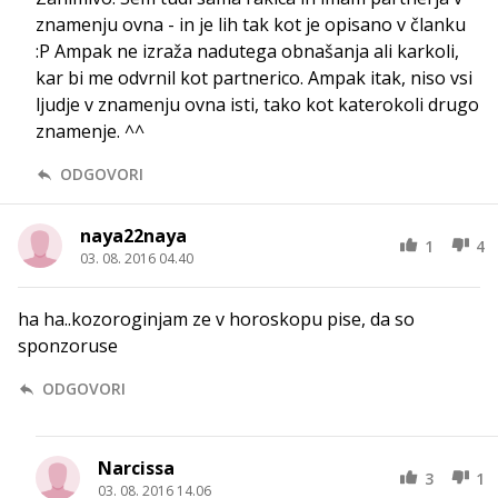
znamenju ovna - in je lih tak kot je opisano v članku
:P Ampak ne izraža nadutega obnašanja ali karkoli,
kar bi me odvrnil kot partnerico. Ampak itak, niso vsi
ljudje v znamenju ovna isti, tako kot katerokoli drugo
znamenje. ^^
ODGOVORI
naya22naya
1
4
03. 08. 2016 04.40
ha ha..kozoroginjam ze v horoskopu pise, da so
sponzoruse
ODGOVORI
Narcissa
3
1
03. 08. 2016 14.06