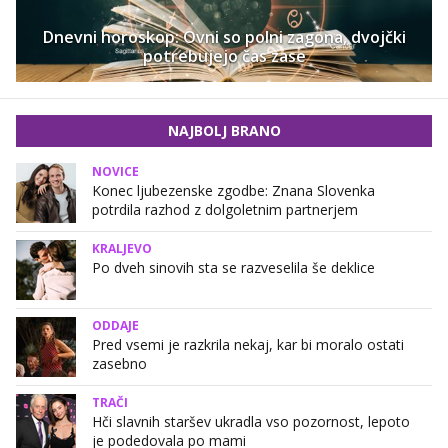
Dnevni horoskop: Ovni so polni zagona, dvojčki
potrebujejo čas zase
NAJBOLJ BRANO
NOVICE
Konec ljubezenske zgodbe: Znana Slovenka
potrdila razhod z dolgoletnim partnerjem
KRALJEVO
Po dveh sinovih sta se razveselila še deklice
ODDAJE
Pred vsemi je razkrila nekaj, kar bi moralo ostati
zasebno
TRAČI
Hči slavnih staršev ukradla vso pozornost, lepoto
je podedovala po mami