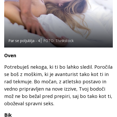
Par se poljublja - 4
FOTO: Thinkstock
Oven
Potrebuješ nekoga, ki ti bo lahko sledil. Poročila
se boš z moškim, ki je avanturist tako kot ti in
rad tekmuje. Bo močan, z atletsko postavo in
vedno pripravljen na nove izzive, Tvoj bodoči
mož ne bo bežal pred prepiri, saj bo tako kot ti,
oboževal spravni seks.
Bik