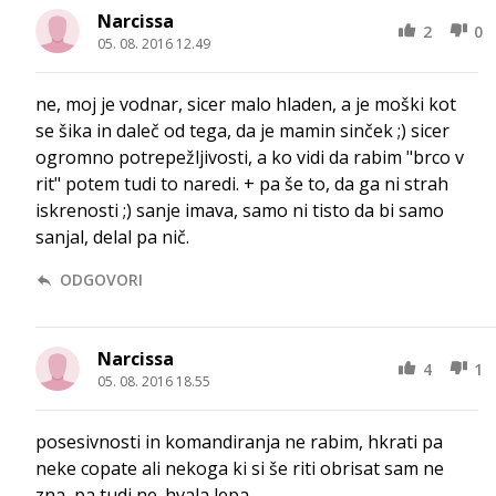
Narcissa
2
0
05. 08. 2016 12.49
ne, moj je vodnar, sicer malo hladen, a je moški kot
se šika in daleč od tega, da je mamin sinček ;) sicer
ogromno potrepežljivosti, a ko vidi da rabim "brco v
rit" potem tudi to naredi. + pa še to, da ga ni strah
iskrenosti ;) sanje imava, samo ni tisto da bi samo
sanjal, delal pa nič.
ODGOVORI
Narcissa
4
1
05. 08. 2016 18.55
posesivnosti in komandiranja ne rabim, hkrati pa
neke copate ali nekoga ki si še riti obrisat sam ne
zna, pa tudi ne. hvala lepa.