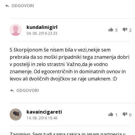
ODGOVORI
kundalinigirl
5
2
04. 08. 2016 23.33
S škorpijonom še nisem bila v vezi,nekje sem
prebrala da so moški pripadniki tega znamenja dobri
v postelji in zelo strastni. Važno,da je vodno
znamenje. Od egocentričnih in dominatnih ovnov in
levov ali dvoličnih dvojčkov se raje umaknem. :D
ODGOVORI
kavaincigareti
1
0
14. 08. 2016 18.48
Zanimivo. Sem tudi sama rakica in imam partnerja v