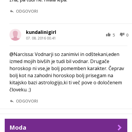
ODGOVORI
kundalinigirl
5
0
07. 08. 2016 00.41
@Narcissa: Vodnarji so zanimivi in odštekani,eden
izmed mojih bivših je tudi bil vodnar. Drugače
horoskop ni vse,je bolj pomemben karakter. Čeprav
bolj kot na zahodni horoskop bolj prisegam na
kitajsko bazi astrologijo,ki ti več pove o določenem
človeku. ;)
ODGOVORI
Moda