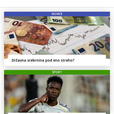
NOVICE
Državna srebrnina pod eno streho?
ŠPORT