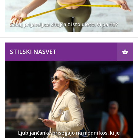
Zakaj prijateljica shujša z isto dieto, vi pa ne?
STILSKI NASVET
Ljubljančanke prisegajo na modni kos, ki je