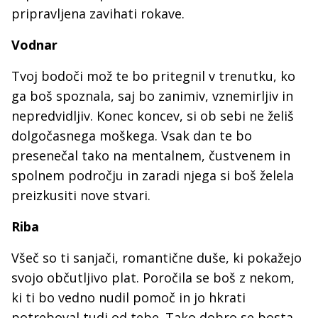
pripravljena zavihati rokave.
Vodnar
Tvoj bodoči mož te bo pritegnil v trenutku, ko
ga boš spoznala, saj bo zanimiv, vznemirljiv in
nepredvidljiv. Konec koncev, si ob sebi ne želiš
dolgočasnega moškega. Vsak dan te bo
presenečal tako na mentalnem, čustvenem in
spolnem področju in zaradi njega si boš želela
preizkusiti nove stvari.
Riba
Všeč so ti sanjači, romantične duše, ki pokažejo
svojo občutljivo plat. Poročila se boš z nekom,
ki ti bo vedno nudil pomoč in jo hkrati
potreboval tudi od tebe. Tako dobro se bosta