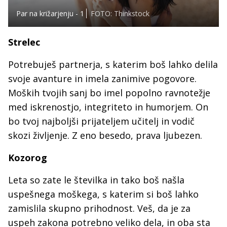
Par na križarjenju - 1
FOTO: Thinkstock
Strelec
Potrebuješ partnerja, s katerim boš lahko delila
svoje avanture in imela zanimive pogovore.
Moških tvojih sanj bo imel popolno ravnotežje
med iskrenostjo, integriteto in humorjem. On
bo tvoj najboljši prijateljem učitelj in vodič
skozi življenje. Z eno besedo, prava ljubezen.
Kozorog
Leta so zate le številka in tako boš našla
uspešnega moškega, s katerim si boš lahko
zamislila skupno prihodnost. Veš, da je za
uspeh zakona potrebno veliko dela, in oba sta