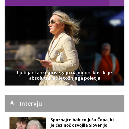
Ljubljančanke prisegajo na modni kos, ki je
absolutni hit letošnjega poletja
Intervju
Spoznajte babico Juša Čopa, ki
je čez noč osvojila Slovenijo