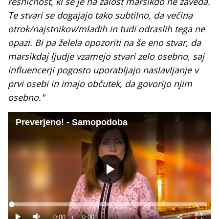
resničnost, ki se je na žalost marsikdo ne zaveda.
Te stvari se dogajajo tako subtilno, da večina
otrok/najstnikov/mladih in tudi odraslih tega ne
opazi. Bi pa želela opozoriti na še eno stvar, da
marsikdaj ljudje vzamejo stvari zelo osebno, saj
influencerji pogosto uporabljajo naslavljanje v
prvi osebi in imajo občutek, da govorijo njim
osebno."
Preverjeno! - Samopodoba
Predvajaj
Loaded
:
0%
Current
0:00
/
Duration
0:00