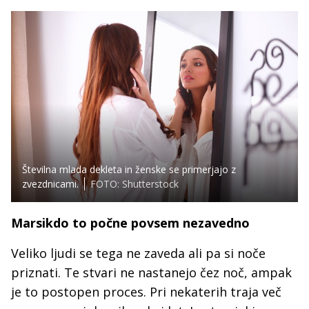
Številna mlada dekleta in ženske se primerjajo z
zvezdnicami.
FOTO: Shutterstock
Marsikdo to počne povsem nezavedno
Veliko ljudi se tega ne zaveda ali pa si noče
priznati. Te stvari ne nastanejo čez noč, ampak
je to postopen proces. Pri nekaterih traja več