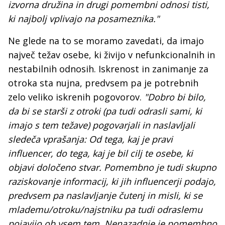
izvorna družina in drugi pomembni odnosi tisti,
ki najbolj vplivajo na posameznika."
Ne glede na to se moramo zavedati, da imajo
največ težav osebe, ki živijo v nefunkcionalnih in
nestabilnih odnosih. Iskrenost in zanimanje za
otroka sta nujna, predvsem pa je potrebnih
zelo veliko iskrenih pogovorov.
"Dobro bi bilo,
da bi se starši z otroki (pa tudi odrasli sami, ki
imajo s tem težave) pogovarjali in naslavljali
sledeča vprašanja: Od tega, kaj je pravi
influencer, do tega, kaj je bil cilj te osebe, ki
objavi določeno stvar. Pomembno je tudi skupno
raziskovanje informacij, ki jih influencerji podajo,
predvsem pa naslavljanje čutenj in misli, ki se
mlademu/otroku/najstniku pa tudi odraslemu
pojavijo ob vsem tem. Nenazadnje je pomembno