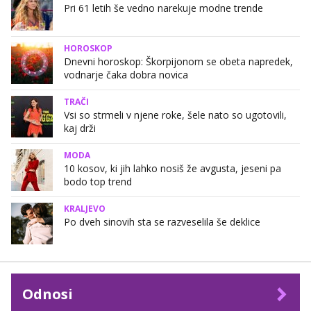
Pri 61 letih še vedno narekuje modne trende
HOROSKOP
Dnevni horoskop: Škorpijonom se obeta napredek,
vodnarje čaka dobra novica
TRAČI
Vsi so strmeli v njene roke, šele nato so ugotovili,
kaj drži
MODA
10 kosov, ki jih lahko nosiš že avgusta, jeseni pa
bodo top trend
KRALJEVO
Po dveh sinovih sta se razveselila še deklice
Odnosi