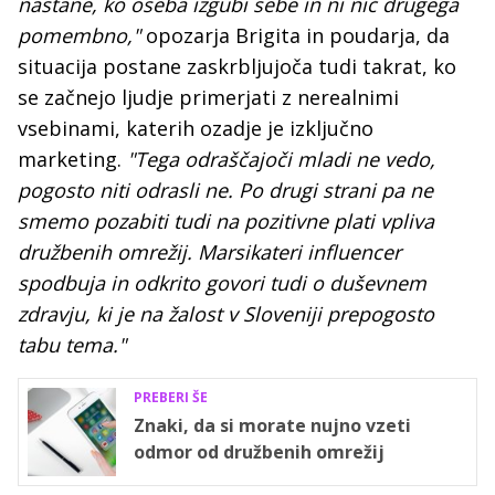
nastane, ko oseba izgubi sebe in ni nič drugega
pomembno,"
opozarja Brigita in poudarja, da
situacija postane zaskrbljujoča tudi takrat, ko
se začnejo ljudje primerjati z nerealnimi
vsebinami, katerih ozadje je izključno
marketing.
"Tega odraščajoči mladi ne vedo,
pogosto niti odrasli ne. Po drugi strani pa ne
smemo pozabiti tudi na pozitivne plati vpliva
družbenih omrežij. Marsikateri influencer
spodbuja in odkrito govori tudi o duševnem
zdravju, ki je na žalost v Sloveniji prepogosto
tabu tema."
PREBERI ŠE
Znaki, da si morate nujno vzeti
odmor od družbenih omrežij