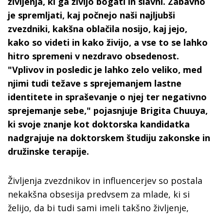
življenja, ki ga živijo bogati in slavni. Zabavno
je spremljati, kaj počnejo naši najljubši
zvezdniki, kakšna oblačila nosijo, kaj jejo,
kako so videti in kako živijo, a vse to se lahko
hitro spremeni v nezdravo obsedenost.
"Vplivov in posledic je lahko zelo veliko, med
njimi tudi težave s sprejemanjem lastne
identitete in spraševanje o njej ter negativno
sprejemanje sebe," pojasnjuje Brigita Chuuya,
ki svoje znanje kot doktorska kandidatka
nadgrajuje na doktorskem študiju zakonske in
družinske terapije.
Življenja zvezdnikov in influencerjev so postala
nekakšna obsesija predvsem za mlade, ki si
želijo, da bi tudi sami imeli takšno življenje,