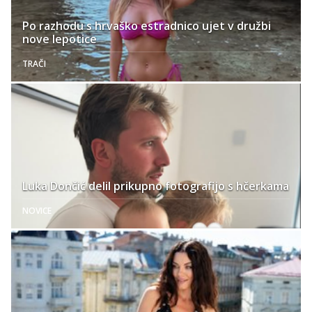
Po razhodu s hrvaško estradnico ujet v družbi
nove lepotice
TRAČI
Luka Dončić delil prikupno fotografijo s hčerkama
NOVICE