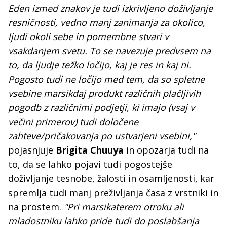
Eden izmed znakov je tudi izkrivljeno doživljanje
resničnosti, vedno manj zanimanja za okolico,
ljudi okoli sebe in pomembne stvari v
vsakdanjem svetu. To se navezuje predvsem na
to, da ljudje težko ločijo, kaj je res in kaj ni.
Pogosto tudi ne ločijo med tem, da so spletne
vsebine marsikdaj produkt različnih plačljivih
pogodb z različnimi podjetji, ki imajo (vsaj v
večini primerov) tudi določene
zahteve/pričakovanja po ustvarjeni vsebini,"
pojasnjuje
Brigita Chuuya
in opozarja tudi na
to, da se lahko pojavi tudi pogostejše
doživljanje tesnobe, žalosti in osamljenosti, kar
spremlja tudi manj preživljanja časa z vrstniki in
na prostem.
"Pri marsikaterem otroku ali
mladostniku lahko pride tudi do poslabšanja