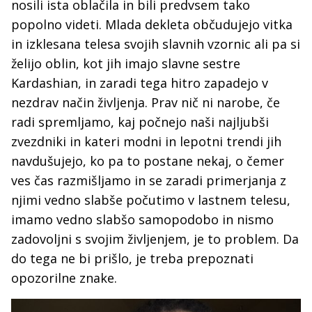
nosili ista oblačila in bili predvsem tako
popolno videti. Mlada dekleta občudujejo vitka
in izklesana telesa svojih slavnih vzornic ali pa si
želijo oblin, kot jih imajo slavne sestre
Kardashian, in zaradi tega hitro zapadejo v
nezdrav način življenja. Prav nič ni narobe, če
radi spremljamo, kaj počnejo naši najljubši
zvezdniki in kateri modni in lepotni trendi jih
navdušujejo, ko pa to postane nekaj, o čemer
ves čas razmišljamo in se zaradi primerjanja z
njimi vedno slabše počutimo v lastnem telesu,
imamo vedno slabšo samopodobo in nismo
zadovoljni s svojim življenjem, je to problem. Da
do tega ne bi prišlo, je treba prepoznati
opozorilne znake.