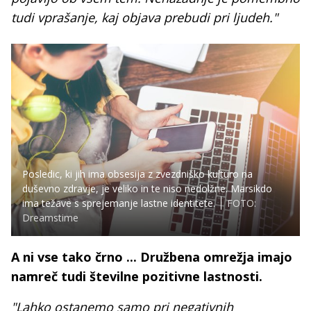
tudi vprašanje, kaj objava prebudi pri ljudeh."
Posledic, ki jih ima obsesija z zvezdniško kulturo na
duševno zdravje, je veliko in te niso nedolžne. Marsikdo
ima težave s sprejemanje lastne identitete.
FOTO:
Dreamstime
A ni vse tako črno ... Družbena omrežja imajo
namreč tudi številne pozitivne lastnosti.
"Lahko ostanemo samo pri negativnih