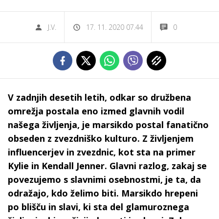
J.V.
17. 11. 2020 07.44
0
V zadnjih desetih letih, odkar so družbena
omrežja postala eno izmed glavnih vodil
našega življenja, je marsikdo postal fanatično
obseden z zvezdniško kulturo. Z življenjem
influencerjev in zvezdnic, kot sta na primer
Kylie in Kendall Jenner. Glavni razlog, zakaj se
povezujemo s slavnimi osebnostmi, je ta, da
odražajo, kdo želimo biti. Marsikdo hrepeni
po blišču in slavi, ki sta del glamuroznega