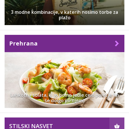
3 modne kombinacije, v katerih nosimo torbe za
plažo
Prehrana
Lahkotna solata, ki jo bomo jedle celo poletje (in
še dolgo po njem)
STILSKI NASVET