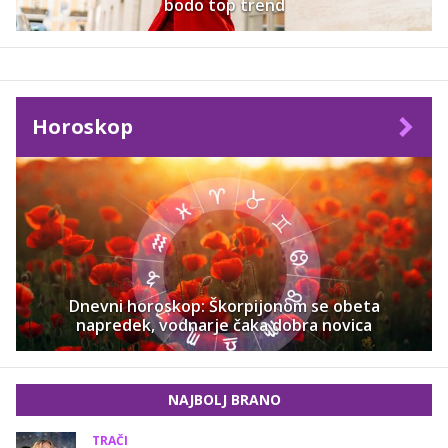
bodo top trend
Horoskop
Dnevni horoskop: Škorpijonom se obeta
napredek, vodnarje čaka dobra novica
NAJBOLJ BRANO
TRAČI