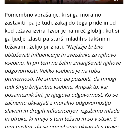
Predvajaj
Tiho
Celoza
način
Time
Pomembno vprašanje, ki si ga moramo
zastaviti, pa je tudi, zakaj do tega pride in od
kod težava izvira. Izvor je namreč globlji, kot si
ga ljudje, zlasti pa starši mladih s takšnimi
težavami, želijo priznati.
"Najlažje bi bilo
obtoževati influencerje in zvezdnike za njihovo
vsebino. In pri tem ne želim zmanjševati njihove
odgovornosti. Veliko vsebine je na robu
primernosti. Ne smemo pa pozabiti, da mnogi
tudi širijo briljantne vsebine. Ampak to, kar
posameznik širi, je njegova odgovornost. Ko se
začnemo ukvarjati z moralno odgovornostjo
slavnih in drugih influencerjev, izgubimo mlade
in otroke, ki imajo s tem težavo in so v stiski. S
tem mislim, da se prenehamo ukvarjati s pravo