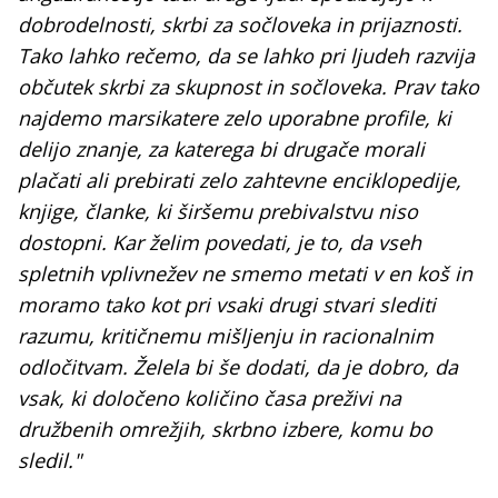
dobrodelnosti, skrbi za sočloveka in prijaznosti.
Tako lahko rečemo, da se lahko pri ljudeh razvija
občutek skrbi za skupnost in sočloveka. Prav tako
najdemo marsikatere zelo uporabne profile, ki
delijo znanje, za katerega bi drugače morali
plačati ali prebirati zelo zahtevne enciklopedije,
knjige, članke, ki širšemu prebivalstvu niso
dostopni. Kar želim povedati, je to, da vseh
spletnih vplivnežev ne smemo metati v en koš in
moramo tako kot pri vsaki drugi stvari slediti
razumu, kritičnemu mišljenju in racionalnim
odločitvam. Želela bi še dodati, da je dobro, da
vsak, ki določeno količino časa preživi na
družbenih omrežjih, skrbno izbere, komu bo
sledil."