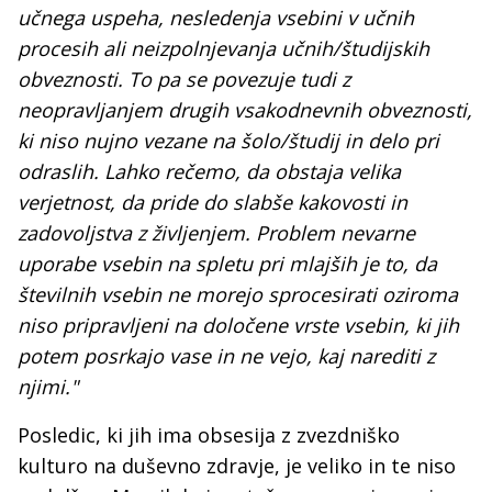
učnega uspeha, nesledenja vsebini v učnih
procesih ali neizpolnjevanja učnih/študijskih
obveznosti. To pa se povezuje tudi z
neopravljanjem drugih vsakodnevnih obveznosti,
ki niso nujno vezane na šolo/študij in delo pri
odraslih. Lahko rečemo, da obstaja velika
verjetnost, da pride do slabše kakovosti in
zadovoljstva z življenjem. Problem nevarne
uporabe vsebin na spletu pri mlajših je to, da
številnih vsebin ne morejo sprocesirati oziroma
niso pripravljeni na določene vrste vsebin, ki jih
potem posrkajo vase in ne vejo, kaj narediti z
njimi."
Posledic, ki jih ima obsesija z zvezdniško
kulturo na duševno zdravje, je veliko in te niso