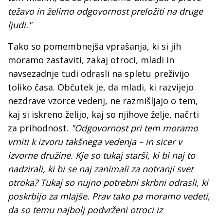
težavo in želimo odgovornost preložiti na druge
ljudi."
Tako so pomembnejša vprašanja, ki si jih
moramo zastaviti, zakaj otroci, mladi in
navsezadnje tudi odrasli na spletu preživijo
toliko časa. Občutek je, da mladi, ki razvijejo
nezdrave vzorce vedenj, ne razmišljajo o tem,
kaj si iskreno želijo, kaj so njihove želje, načrti
za prihodnost.
"Odgovornost pri tem moramo
vrniti k izvoru takšnega vedenja – in sicer v
izvorne družine. Kje so tukaj starši, ki bi naj to
nadzirali, ki bi se naj zanimali za notranji svet
otroka? Tukaj so nujno potrebni skrbni odrasli, ki
poskrbijo za mlajše. Prav tako pa moramo vedeti,
da so temu najbolj podvrženi otroci iz