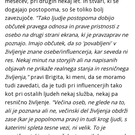
mesecev, pri drugih nekaj let. In stvari, ki se
dogajajo postopoma, so še toliko bolj
zavezujoče.
"Tako ljudje postopoma dobijo
občutek pravega odnosa in prave pristnosti z
osebo na drugi strani ekrana, ki je pravzaprav ne
poznajo. Imajo občutek, da so 'povabljeni' v
življenje znane osebe/influencerja, kar seveda ni
res. Nekaj minut na storyjih ali na napisanih
objavah ne prikaže realnega stanja in resničnega
življenja,"
pravi Brigita, ki meni, da se moramo
tudi zavedati, da je tudi pri influencerjih tako
kot pri ostalih ljudeh nekaj služba, nekaj pa
resnično življenje.
"Večina oseb, ne glede na to,
ali je poznana ali ne, večinski del življenja obdrži
zase (kar je popolnoma prav) in tudi krog ljudi, s
katerimi spleta tesne vezi, ni velik. To je