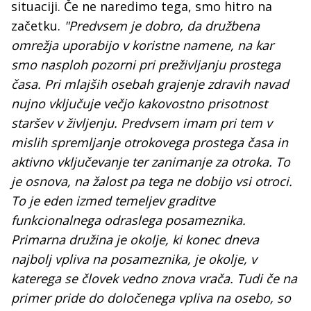
situaciji. Če ne naredimo tega, smo hitro na
začetku.
"Predvsem je dobro, da družbena
omrežja uporabijo v koristne namene, na kar
smo nasploh pozorni pri preživljanju prostega
časa. Pri mlajših osebah grajenje zdravih navad
nujno vključuje večjo kakovostno prisotnost
staršev v življenju. Predvsem imam pri tem v
mislih spremljanje otrokovega prostega časa in
aktivno vključevanje ter zanimanje za otroka. To
je osnova, na žalost pa tega ne dobijo vsi otroci.
To je eden izmed temeljev graditve
funkcionalnega odraslega posameznika.
Primarna družina je okolje, ki konec dneva
najbolj vpliva na posameznika, je okolje, v
katerega se človek vedno znova vrača. Tudi če na
primer pride do določenega vpliva na osebo, so