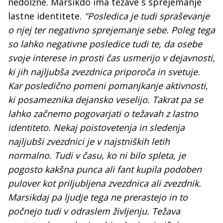
nedolžne. Marsikdo ima težave s sprejemanje
lastne identitete.
"Posledica je tudi spraševanje
o njej ter negativno sprejemanje sebe. Poleg tega
so lahko negativne posledice tudi te, da osebe
svoje interese in prosti čas usmerijo v dejavnosti,
ki jih najljubša zvezdnica priporoča in svetuje.
Kar posledično pomeni pomanjkanje aktivnosti,
ki posameznika dejansko veselijo. Takrat pa se
lahko začnemo pogovarjati o težavah z lastno
identiteto. Nekaj poistovetenja in sledenja
najljubši zvezdnici je v najstniških letih
normalno. Tudi v času, ko ni bilo spleta, je
pogosto kakšna punca ali fant kupila podoben
pulover kot priljubljena zvezdnica ali zvezdnik.
Marsikdaj pa ljudje tega ne prerastejo in to
počnejo tudi v odraslem življenju. Težava