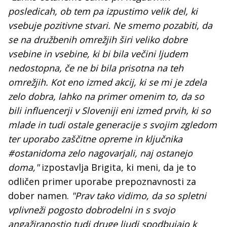
posledicah, ob tem pa izpustimo velik del, ki
vsebuje pozitivne stvari. Ne smemo pozabiti, da
se na družbenih omrežjih širi veliko dobre
vsebine in vsebine, ki bi bila večini ljudem
nedostopna, če ne bi bila prisotna na teh
omrežjih. Kot eno izmed akcij, ki se mi je zdela
zelo dobra, lahko na primer omenim to, da so
bili influencerji v Sloveniji eni izmed prvih, ki so
mlade in tudi ostale generacije s svojim zgledom
ter uporabo zaščitne opreme in ključnika
#ostanidoma zelo nagovarjali, naj ostanejo
doma,"
izpostavlja Brigita, ki meni, da je to
odličen primer uporabe prepoznavnosti za
dober namen.
"Prav tako vidimo, da so spletni
vplivneži pogosto dobrodelni in s svojo
angažiranostjo tudi druge ljudi spodbujajo k