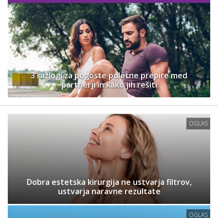
3 razlogi za pogoste poletne prepire med
partnerji in kako jih rešiti
OGLAS
Dobra estetska kirurgija ne ustvarja filtrov,
ustvarja naravne rezultate
OGLAS