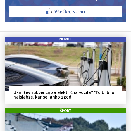
Všečkaj stran
NOVICE
Ukinitev subvencij za električna vozila? 'To bi bilo
najslabše, kar se lahko zgodi'
ŠPORT