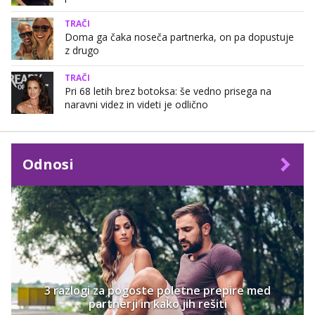
TRAČI
Doma ga čaka noseča partnerka, on pa dopustuje
z drugo
TRAČI
Pri 68 letih brez botoksa: še vedno prisega na
naravni videz in videti je odlično
Odnosi
3 razlogi za pogoste poletne prepire med
partnerji in kako jih rešiti