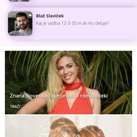
Blaž Slaviček
Kaj je vadba 12-3-30 in ali res deluje?
Znana Slovenka zapeljevala v rdeči obleki
TRAČI