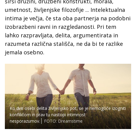
širši družini, družbeni konstrukti, morala,
umetnost, življenjske filozofije ... Intelektualna
intima je večja, če sta oba partnerja na podobni
izobrazbeni ravni in razgledanosti. Pri tem
lahko razpravljata, delita, argumentirata in
razumeta različna stališča, ne da bi te razlike
jemala osebno.
Ko dve osebi delita življenjsko pot, se je nemogoče izogniti
konfliktom in prav tu nastopi intimnost
nesporazumov.
FOTO: Dreamstime