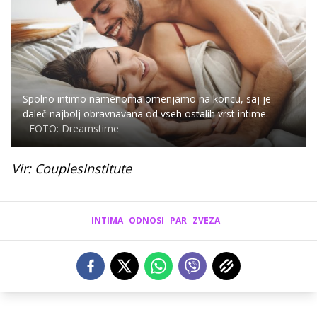
Spolno intimo namenoma omenjamo na koncu, saj je
daleč najbolj obravnavana od vseh ostalih vrst intime.
FOTO: Dreamstime
Vir: CouplesInstitute
INTIMA
ODNOSI
PAR
ZVEZA