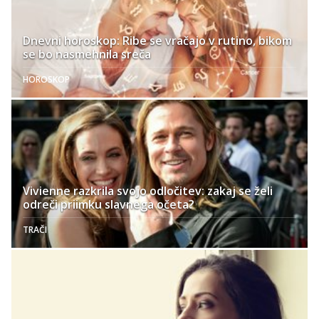
Dnevni horoskop: Ribe se vračajo v rutino, bikom
se bo nasmehnila sreča
HOROSKOP
Vivienne razkrila svojo odločitev: zakaj se želi
odreči priimku slavnega očeta?
TRAČI