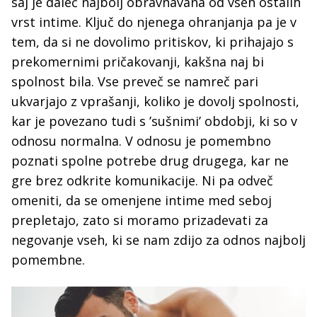
saj je daleč najbolj obravnavana od vseh ostalih
vrst intime. Ključ do njenega ohranjanja pa je v
tem, da si ne dovolimo pritiskov, ki prihajajo s
prekomernimi pričakovanji, kakšna naj bi
spolnost bila. Vse preveč se namreč pari
ukvarjajo z vprašanji, koliko je dovolj spolnosti,
kar je povezano tudi s ’sušnimi’ obdobji, ki so v
odnosu normalna. V odnosu je pomembno
poznati spolne potrebe drug drugega, kar ne
gre brez odkrite komunikacije. Ni pa odveč
omeniti, da se omenjene intime med seboj
prepletajo, zato si moramo prizadevati za
negovanje vseh, ki se nam zdijo za odnos najbolj
pomembne.