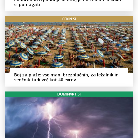
si pomagati
CEKIN.SI
Boj za plaže: vse manj brezplačnih, za ležalnik in
senčnik tudi več kot 40 evrov
DOMINVRT.SI