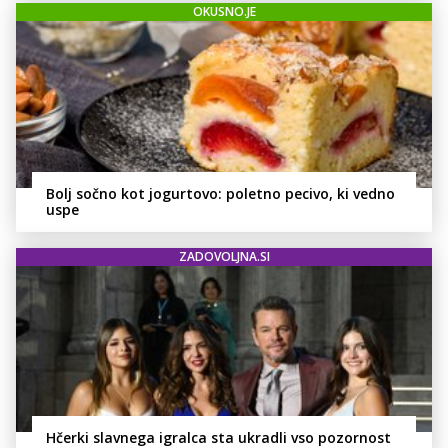
OKUSNO.JE
Bolj sočno kot jogurtovo: poletno pecivo, ki vedno
uspe
ZADOVOLJNA.SI
Hčerki slavnega igralca sta ukradli vso pozornost