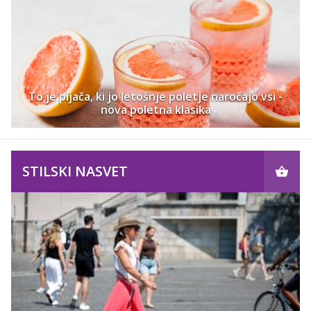
To je pijača, ki jo letošnje poletje naročajo vsi -
nova poletna klasika
STILSKI NASVET