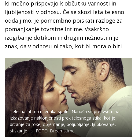
ki močno prispevajo k občutku varnosti in
ljubljenosti v odnosu. Če se skozi leta telesno
oddaljimo, je pomembno poiskati razloge za
pomanjkanje tovrstne intime. Vsakršno
izogibanje dotikom in drugim nežnostim je
znak, da v odnosu ni tako, kot bi moralo biti.
Telesna intima ni enaka spolni. Nanaša se predvsem na
izkazovanje naklonjenosti prek telesnega stika, kot je
držanje za roke, objemanje, poljubljanje, ljubkovanje,
stiskanje …
FOTO: Dreamstime