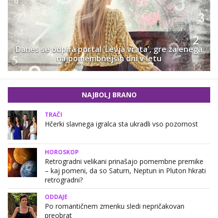
Danes se odpira portal 'Levja vrata', gre za enega
najpomembnejših dni v letu
NAJBOLJ BRANO
TRAČI
Hčerki slavnega igralca sta ukradli vso pozornost
HOROSKOP
Retrogradni velikani prinašajo pomembne premike
– kaj pomeni, da so Saturn, Neptun in Pluton hkrati
retrogradni?
ODDAJE
Po romantičnem zmenku sledi nepričakovan
preobrat