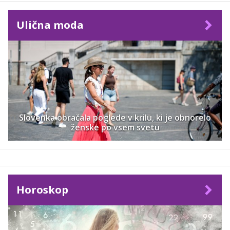
Ulična moda
Slovenka obračala poglede v krilu, ki je obnorelo
ženske po vsem svetu
Horoskop