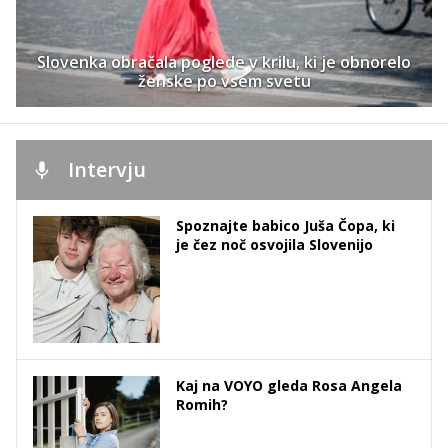
Slovenka obračala poglede v krilu, ki je obnorelo
ženske po vsem svetu
Intervju
Spoznajte babico Juša Čopa, ki
je čez noč osvojila Slovenijo
Kaj na VOYO gleda Rosa Angela
Romih?