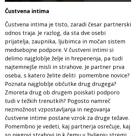
Čustvena intima
Čustvena intima je tisto, zaradi česar partnerski
odnos traja. Je razlog, da sta dve osebi
prijatelja, zaupnika, ljubimca in močan sistem
medsebojne podpore. V čustveni intimi si
delimo najgloblje želje in hrepenenja, pa tudi
najtemnejše misli in strahove. Je partner prva
oseba, s katero želite deliti pomembne novice?
Poznata najgloblje občutke drug drugega?
Zmoreta drug ob drugem poiskati podporo
tudi v težkih trenutkih? Pogosto namreč
nezmožnost vzpostavljanja in negovanja
čustvene intime postane vzrok za druge težave.
Pomembno je vedeti, kaj partnerja osrečuje, kaj
so njegovi strahovi in k čemu v življenju stremi.