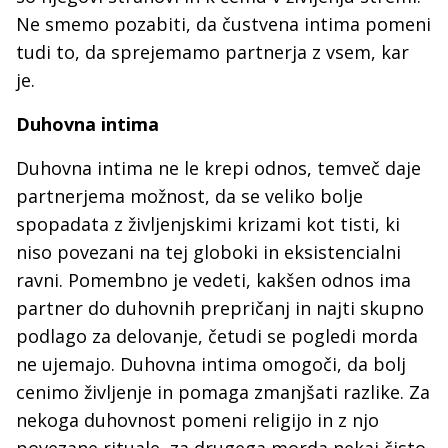
Ne smemo pozabiti, da čustvena intima pomeni
tudi to, da sprejemamo partnerja z vsem, kar
je.
Duhovna intima
Duhovna intima ne le krepi odnos, temveč daje
partnerjema možnost, da se veliko bolje
spopadata z življenjskimi krizami kot tisti, ki
niso povezani na tej globoki in eksistencialni
ravni. Pomembno je vedeti, kakšen odnos ima
partner do duhovnih prepričanj in najti skupno
podlago za delovanje, četudi se pogledi morda
ne ujemajo. Duhovna intima omogoči, da bolj
cenimo življenje in pomaga zmanjšati razlike. Za
nekoga duhovnost pomeni religijo in z njo
povezane rituale, za drugega morda nekaj čisto