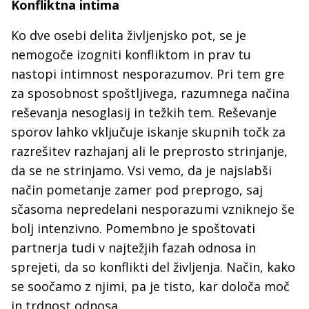
Konfliktna intima
Ko dve osebi delita življenjsko pot, se je
nemogoče izogniti konfliktom in prav tu
nastopi intimnost nesporazumov. Pri tem gre
za sposobnost spoštljivega, razumnega načina
reševanja nesoglasij in težkih tem. Reševanje
sporov lahko vključuje iskanje skupnih točk za
razrešitev razhajanj ali le preprosto strinjanje,
da se ne strinjamo. Vsi vemo, da je najslabši
način pometanje zamer pod preprogo, saj
sčasoma nepredelani nesporazumi vzniknejo še
bolj intenzivno. Pomembno je spoštovati
partnerja tudi v najtežjih fazah odnosa in
sprejeti, da so konflikti del življenja. Način, kako
se soočamo z njimi, pa je tisto, kar določa moč
in trdnost odnosa.