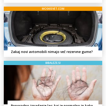
MOSKISVET.COM
Zakaj novi avtomobili nimajo več rezervne gume?
BIBALEZE.SI
Poporodno izpadanje las: kaj je normalno in kako