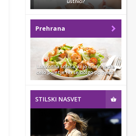
ustnici?
Prehrana
Lahkotna solata, ki jo bomo jedle
celo poletje (in še dolgo po njem)
STILSKI NASVET