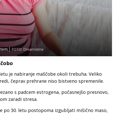
 tem.
FOTO: Dreamstime
ščobo
etu je nabiranje maščobe okoli trebuha. Veliko
edi, čeprav prehrane niso bistveno spremenile.
povezano s padcem estrogena, počasnejšo presnovo,
lom zaradi stresa.
ke po 30. letu postopoma izgubljati mišično maso,