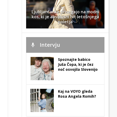
Ljubljančanke prisegajo na modni
kos, ki je absolutni hit letošnjega
poletja
Intervju
Spoznajte babico
Juša Čopa, ki je čez
noč osvojila Slovenijo
Kaj na VOYO gleda
Rosa Angela Romih?