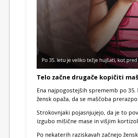
Po 35. letu je veliko težje hujšati, kot pred
Telo začne drugače kopičiti ma
Ena najpogostejših sprememb po 35. l
žensk opaža, da se maščoba prerazpor
Strokovnjaki pojasnjujejo, da je to 
izgubo mišične mase in višjim kortizo
Po nekaterih raziskavah začnejo žens