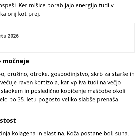
speši. Ker mišice porabljajo energijo tudi v
alorij kot prej.
letu 2026
ko močneje
bo, družino, otroke, gospodinjstvo, skrb za starše in
večuje raven kortizola, kar vpliva tudi na večjo
po sladkem in posledično kopičenje maščobe okoli
elo po 35. letu pogosto veliko slabše prenaša
rstost
dnja kolagena in elastina. Koža postane bolj suha,