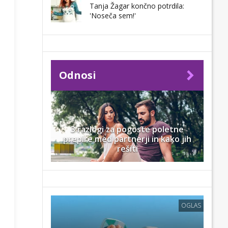
Tanja Žagar končno potrdila:
'Noseča sem!'
Odnosi
3 razlogi za pogoste poletne
prepire med partnerji in kako jih
rešiti
OGLAS