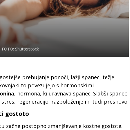
FOTO: Shutterstock
gostejše prebujanje ponoči, lažji spanec, težje
okovnjaki to povezujejo s hormonskimi
onina
, hormona, ki uravnava spanec. Slabši spanec
stres, regeneracijo, razpoloženje in tudi presnovo.
ti gostoto
etu začne postopno zmanjševanje kostne gostote.