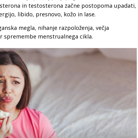
gesterona in testosterona začne postopoma upadati,
rgijo, libido, presnovo, kožo in lase.
anska megla, nihanje razpoloženja, večja
 ter spremembe menstrualnega cikla.