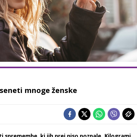
reseneti mnoge ženske
ti spremembe, ki jih prej niso poznale. Kilogrami