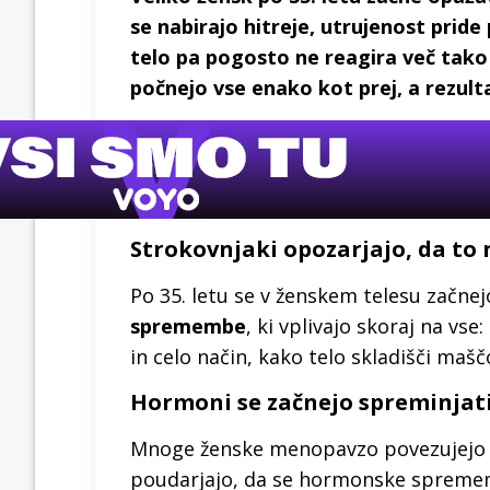
se nabirajo hitreje, utrujenost pride
telo pa pogosto ne reagira več tako
počnejo vse enako kot prej, a rezult
Strokovnjaki opozarjajo, da to n
Po 35. letu se v ženskem telesu zač
spremembe
, ki vplivajo skoraj na vs
in celo način, kako telo skladišči maš
Hormoni se začnejo spreminjati 
Mnoge ženske menopavzo povezujejo še
poudarjajo, da se hormonske sprememb