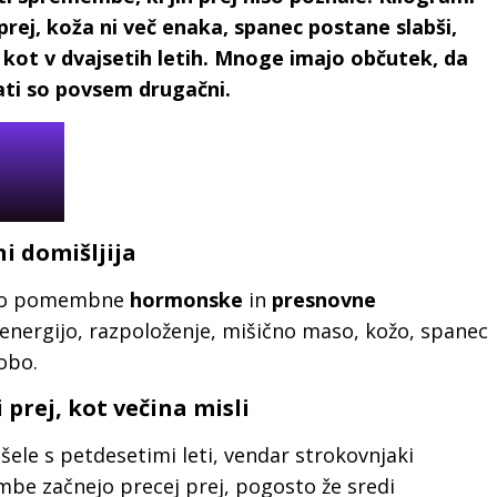
 prej, koža ni več enaka, spanec postane slabši,
 kot v dvajsetih letih. Mnoge imajo občutek, da
ati so povsem drugačni.
i domišljija
nejo pomembne
hormonske
in
presnovne
e: energijo, razpoloženje, mišično maso, kožo, spanec
čobo.
prej, kot večina misli
le s petdesetimi leti, vendar strokovnjaki
e začnejo precej prej, pogosto že sredi