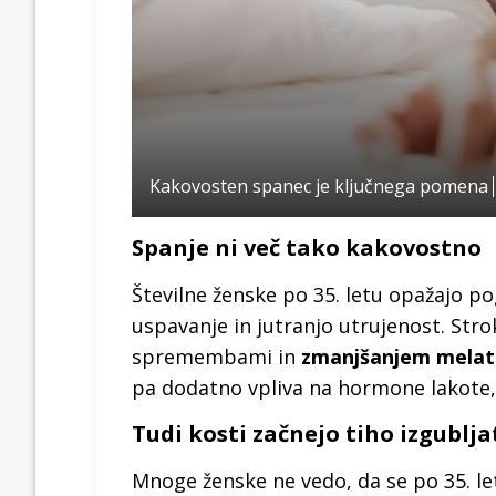
Kakovosten spanec je ključnega pomena
Spanje ni več tako kakovostno
Številne ženske po 35. letu opažajo po
uspavanje in jutranjo utrujenost. Str
spremembami in
zmanjšanjem melat
pa dodatno vpliva na hormone lakote, 
Tudi kosti začnejo tiho izgublja
Mnoge ženske ne vedo, da se po 35. l