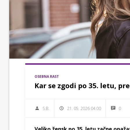
OSEBNA RAST
Kar se zgodi po 35. letu, p
S.B.
21. 05. 2026 04.00
0
Veliko žensk po 35. letu začne opaža