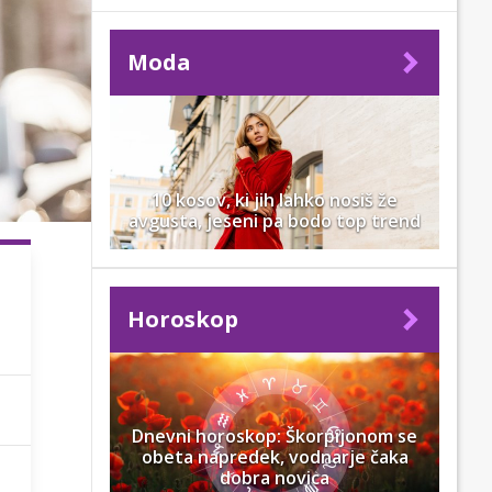
Moda
10 kosov, ki jih lahko nosiš že
avgusta, jeseni pa bodo top trend
Horoskop
Dnevni horoskop: Škorpijonom se
obeta napredek, vodnarje čaka
dobra novica