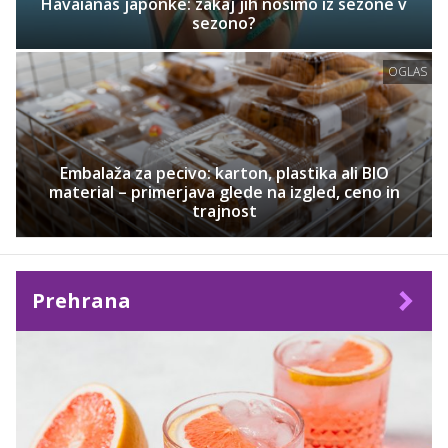
Havaianas japonke: zakaj jih nosimo iz sezone v
sezono?
OGLAS
Embalaža za pecivo: karton, plastika ali BIO
material – primerjava glede na izgled, ceno in
trajnost
Prehrana