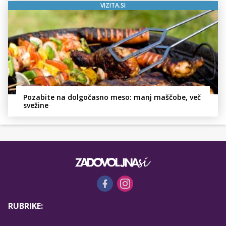
VIZITA.SI
Pozabite na dolgočasno meso: manj maščobe, več
svežine
RUBRIKE: