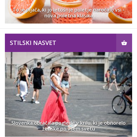
To je pijača, ki jo letošnje poletje naročajo vsi -
nova poletna klasika
STILSKI NASVET
Slovenka obračala poglede v krilu, ki je obnorelo
ženske po vsem svetu