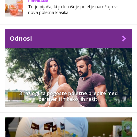
PREHRANA
To je pijača, ki jo letošnje poletje naročajo vsi -
nova poletna klasika
Odnosi
3 razlogi za pogoste poletne prepire med
partnerji in kako jih rešiti