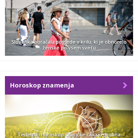
Slovenka obračala poglede v krilu, ki je obnorelo
ženske po vsem svetu
Horoskop znamenja
Tedenski horoskop: Dvojčke čakajo drobna