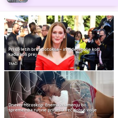
Pri 65 letih brez botoksa – in videti bolje kot
kadarkoli prej
TRAČI
Dnevni horoskop: Enemu znamenju bo
sprememba rutine prinesla več dobre volje