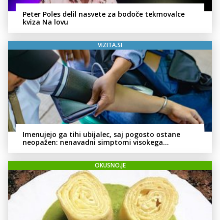
Peter Poles delil nasvete za bodoče tekmovalce
kviza Na lovu
VIZITA.SI
Imenujejo ga tihi ubijalec, saj pogosto ostane
neopažen: nenavadni simptomi visokega
holesterola
OKUSNO.JE