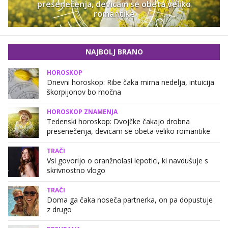
presenečenja, devicam se obeta veliko
romantike
NAJBOLJ BRANO
HOROSKOP
Dnevni horoskop: Ribe čaka mirna nedelja, intuicija
škorpijonov bo močna
HOROSKOP ZNAMENJA
Tedenski horoskop: Dvojčke čakajo drobna
presenečenja, devicam se obeta veliko romantike
TRAČI
Vsi govorijo o oranžnolasi lepotici, ki navdušuje s
skrivnostno vlogo
TRAČI
Doma ga čaka noseča partnerka, on pa dopustuje
z drugo