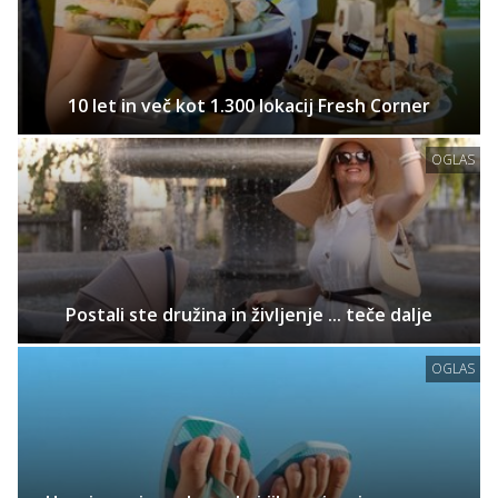
10 let in več kot 1.300 lokacij Fresh Corner
OGLAS
Postali ste družina in življenje ... teče dalje
OGLAS