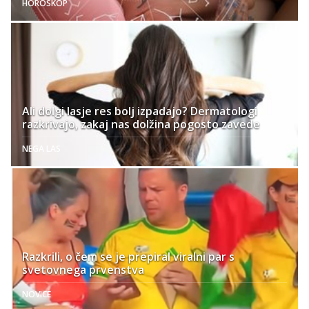
HOROSKOP
Ali dolgi lasje res bolj izpadajo? Dermatologi
razkrivajo, zakaj nas dolžina pogosto zavede
NEGA LAS
Razkrili, o čem se je prepiral viralni par s
svetovnega prvenstva
NOVICE