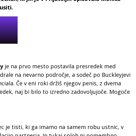
usiti.
ey
je na prvo mesto postavila presredek med
drale na nevarno področje, a sodeč po Buckleyjevi
iala. Če v eni roki držiš njegov penis, z dvema
dek, naj bi bilo to izredno zadovoljujoče. Mogoče
vec je tisti, ki ga imamo na samem robu ustnic, v
ulacijo partnerja. In tukaj sploh ni pomembno