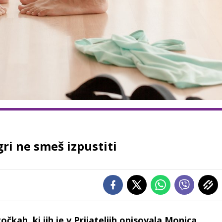
gri ne smeš izpustiti
čkah, ki jih je v Prijateljih opisovala Monica