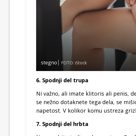
stegno
FOTO: iStock
6. Spodnji del trupa
Ni važno, ali imate klitoris ali penis, d
se nežno dotaknete tega dela, se miši
napetost. V kolikor komu ustreza grizl
7. Spodnji del hrbta