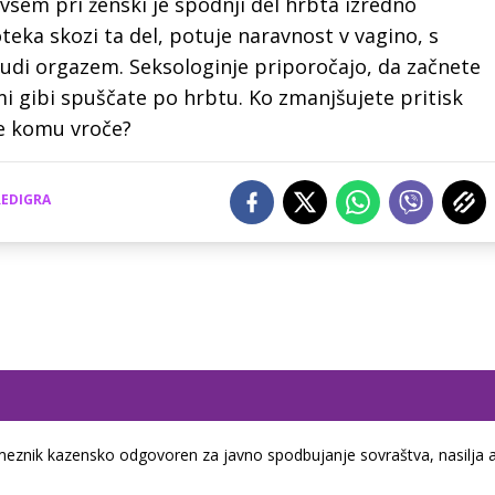
vsem pri ženski je spodnji del hrbta izredno
oteka skozi ta del, potuje naravnost v vagino, s
udi orgazem. Seksologinje priporočajo, da začnete
mi gibi spuščate po hrbtu. Ko zmanjšujete pritisk
še komu vroče?
REDIGRA
eznik kazensko odgovoren za javno spodbujanje sovraštva, nasilja a