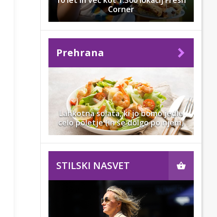
10 let in več kot 1.300 lokacij Fresh
Corner
Prehrana
Lahkotna solata, ki jo bomo jedle
celo poletje (in še dolgo po njem)
STILSKI NASVET