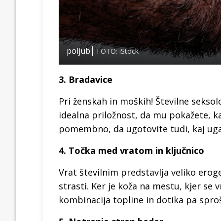
poljub
FOTO: iStock
3. Bradavice
Pri ženskah in moških! Številne seksol
idealna priložnost, da mu pokažete, ka
pomembno, da ugotovite tudi, kaj uga
4. Točka med vratom in ključnico
Vrat številnim predstavlja veliko eroge
strasti. Ker je koža na mestu, kjer se 
kombinacija topline in dotika pa sproš