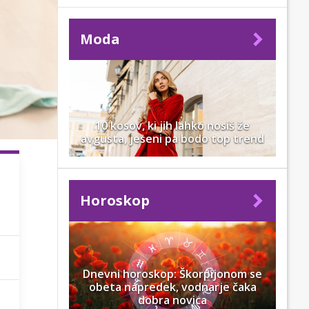
Moda
10 kosov, ki jih lahko nosiš že
avgusta, jeseni pa bodo top trend
Horoskop
Dnevni horoskop: Škorpijonom se
obeta napredek, vodnarje čaka
dobra novica