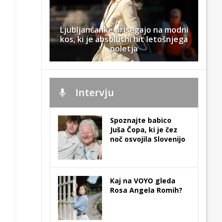
Ljubljančanke prisegajo na modni
kos, ki je absolutni hit letošnjega
poletja
Intervju
Spoznajte babico
Juša Čopa, ki je čez
noč osvojila Slovenijo
Kaj na VOYO gleda
Rosa Angela Romih?