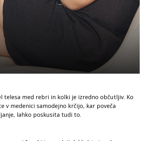
el telesa med rebri in kolki je izredno občutljiv. Ko
ce v medenici samodejno krčijo, kar poveča
janje, lahko poskusita tudi to.