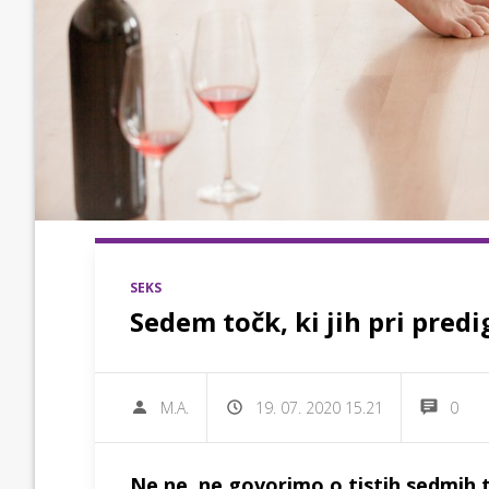
SEKS
Sedem točk, ki jih pri predi
M.A.
19. 07. 2020 15.21
0
Ne ne, ne govorimo o tistih sedmih to