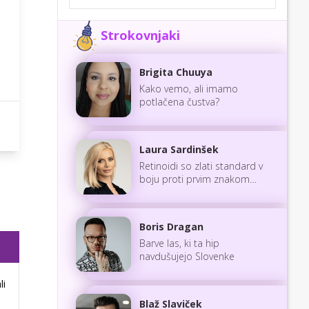
Strokovnjaki
Brigita Chuuya
Kako vemo, ali imamo
potlačena čustva?
Laura Sardinšek
Retinoidi so zlati standard v
boju proti prvim znakom
staranja
Boris Dragan
Barve las, ki ta hip
navdušujejo Slovenke
li
Blaž Slaviček