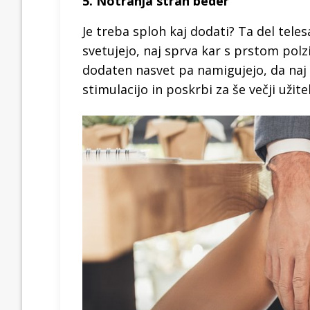
5. Notranja stran beder
Je treba sploh kaj dodati? Ta del tele
svetujejo, naj sprva kar s prstom polz
dodaten nasvet pa namigujejo, da naj 
stimulacijo in poskrbi za še večji užite