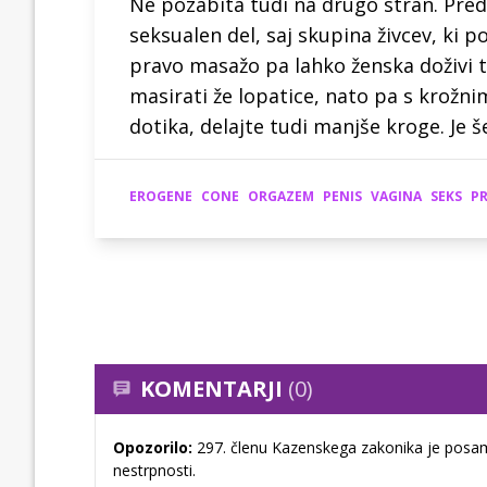
Ne pozabita tudi na drugo stran. Pred
seksualen del, saj skupina živcev, ki p
pravo masažo pa lahko ženska doživi t
masirati že lopatice, nato pa s krožni
dotika, delajte tudi manjše kroge. Je 
EROGENE
CONE
ORGAZEM
PENIS
VAGINA
SEKS
P
KOMENTARJI
(0)
Opozorilo:
297. členu Kazenskega zakonika je posam
nestrpnosti.