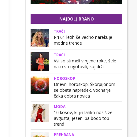
NAJBOLJ BRANO
TRAČI
Pri 61 letih še vedno narekuje
modne trende
TRAČI
Vsi so strmeli v njene roke, šele
nato so ugotovili, kaj drži
HOROSKOP
Dnevni horoskop: Škorpijonom
se obeta napredek, vodnarje
čaka dobra novica
MODA
10 kosov, ki jih lahko nosiš že
avgusta, jeseni pa bodo top
trend
PREHRANA