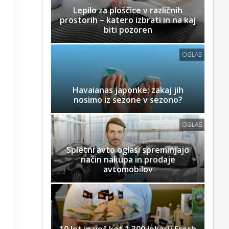
Lepilo za ploščice v različnih
prostorih – katero izbrati in na kaj
biti pozoren
OGLAS
Havaianas japonke: zakaj jih
nosimo iz sezone v sezono?
OGLAS
Spletni avto oglasi spreminjajo
način nakupa in prodaje
avtomobilov