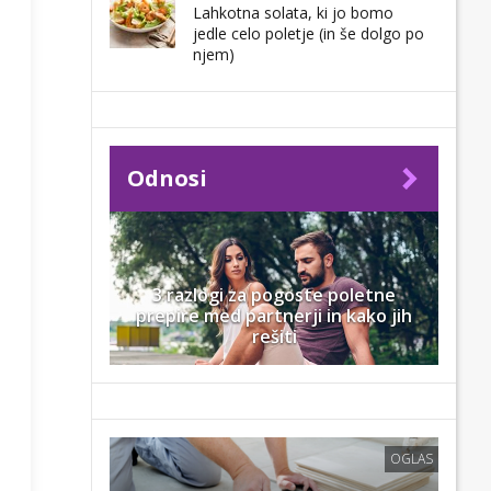
Lahkotna solata, ki jo bomo
jedle celo poletje (in še dolgo po
njem)
Odnosi
3 razlogi za pogoste poletne
prepire med partnerji in kako jih
rešiti
OGLAS