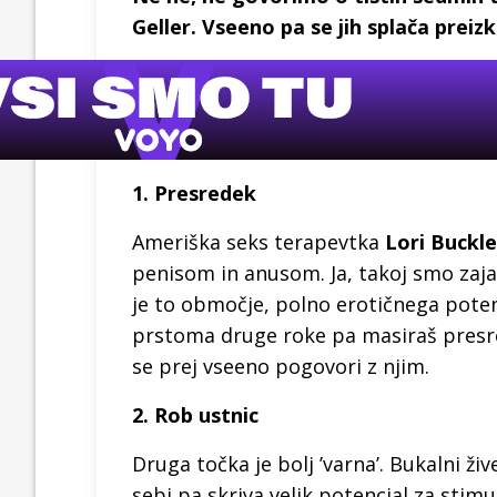
Geller. Vseeno pa se jih splača preizk
1. Presredek
Ameriška seks terapevtka
Lori Buckl
penisom in anusom. Ja, takoj smo zaja
je to območje, polno erotičnega potenc
prstoma druge roke pa masiraš presre
se prej vseeno pogovori z njim.
2. Rob ustnic
Druga točka je bolj ’varna’. Bukalni ži
sebi pa skriva velik potencial za stim