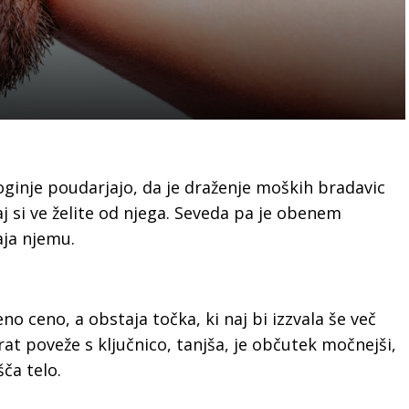
oginje poudarjajo, da je draženje moških bradavic
j si ve želite od njega. Seveda pa je obenem
ja njemu.
no ceno, a obstaja točka, ki naj bi izzvala še več
vrat poveže s ključnico, tanjša, je občutek močnejši,
ča telo.