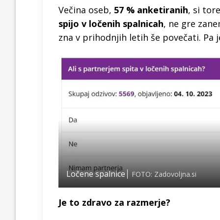
Večina oseb,
57 % anketiranih
, si to
spijo v ločenih spalnicah
, ne gre zane
zna v prihodnjih letih še povečati. Pa 
Ločene spalnice
FOTO: Zadovoljna.si
Je to zdravo za razmerje?