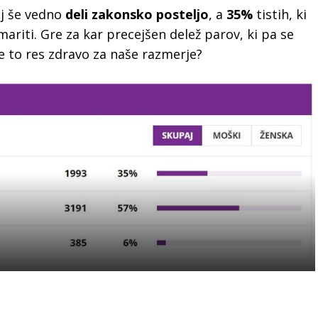
rej še vedno
deli zakonsko posteljo
, a
35%
tistih, ki
mariti. Gre za kar precejšen delež parov, ki pa se
je to res zdravo za naše razmerje?