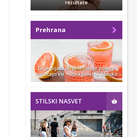
rezultate
Prehrana
To je pijača, ki jo letošnje poletje
naročajo vsi - nova poletna klasika
STILSKI NASVET