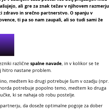
ašujejo, ali gre za znak težav v njihovem razmerju
iti zdravo in srečno partnerstvo. O spanju v
vence, ti pa so nam zaupali, ali so tudi sami že
zniki različne
spalne navade
, in v kolikor se te
aj hitro nastane problem.
ino, medtem ko drugi potrebuje šum v ozadju (npr.
aru morda potrebuje popolno temo, medtem ko druga
učke, ki se nahaja ob robu postelje.
artnerju, da doseže optimalne pogoje za dober