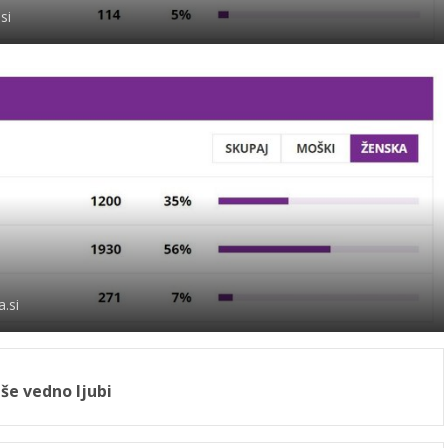
si
.si
še vedno ljubi