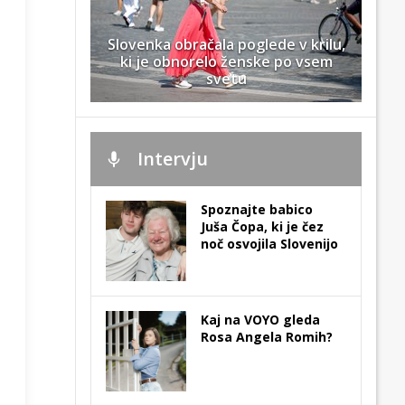
Slovenka obračala poglede v krilu,
ki je obnorelo ženske po vsem
svetu
Intervju
Spoznajte babico
Juša Čopa, ki je čez
noč osvojila Slovenijo
Kaj na VOYO gleda
Rosa Angela Romih?