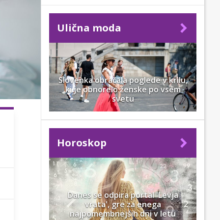
Ulična moda
Slovenka obračala poglede v krilu,
ki je obnorelo ženske po vsem
svetu
Horoskop
Danes se odpira portal 'Levja
vrata', gre za enega
najpomembnejših dni v letu