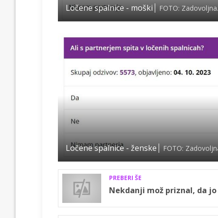
Ločene spalnice - moški
FOTO: Zadovoljna.
Ločene spalnice - ženske
FOTO: Zadovoljna
PREBERI ŠE
Nekdanji mož priznal, da jo 