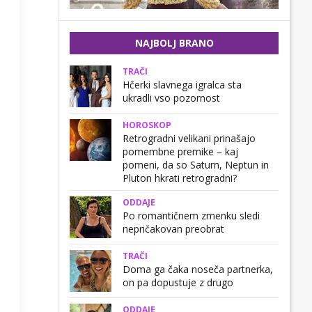
NAJBOLJ BRANO
TRAČI
Hčerki slavnega igralca sta
ukradli vso pozornost
HOROSKOP
Retrogradni velikani prinašajo
pomembne premike – kaj
pomeni, da so Saturn, Neptun in
Pluton hkrati retrogradni?
ODDAJE
Po romantičnem zmenku sledi
nepričakovan preobrat
TRAČI
Doma ga čaka noseča partnerka,
on pa dopustuje z drugo
ODDAJE