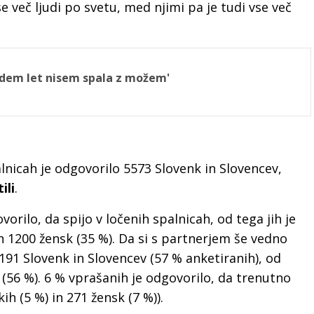
e več ljudi po svetu, med njimi pa je tudi vse več
Sedem let nisem spala z možem'
lnicah je odgovorilo 5573 Slovenk in Slovencev,
ili
.
orilo, da spijo v ločenih spalnicah, od tega jih je
n 1200 žensk (35 %). Da si s partnerjem še vedno
3191 Slovenk in Slovencev (57 % anketiranih), od
(56 %). 6 % vprašanih je odgovorilo, da trenutno
h (5 %) in 271 žensk (7 %)).