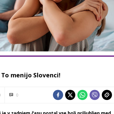
 To menijo Slovenci!
0
0
i je v zadnjem času postal vse bolj priljubljen med