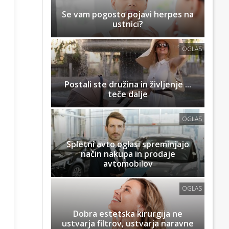
Se vam pogosto pojavi herpes na
ustnici?
OGLAS
Postali ste družina in življenje ...
teče dalje
OGLAS
Spletni avto oglasi spreminjajo
način nakupa in prodaje
avtomobilov
OGLAS
Dobra estetska kirurgija ne
ustvarja filtrov, ustvarja naravne