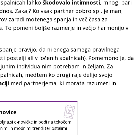
 spalnicah lahko
škodovalo intimnosti
, mnogi pari
odnos. Zakaj? Ko vsak partner dobro spi, je manj
rov zaradi motenega spanja in več časa za
. To pomeni boljše razmerje in večjo harmonijo v
spanje pravijo, da ni enega samega pravilnega
sti postelji ali v ločenih spalnicah). Pomembno je, da
 njunim individualnim potrebam in željam. Za
palnicah, medtem ko drugi raje delijo svojo
ciji
med partnerjema, ki morata razumeti in
novice
oljna.si e-novičke in bodi na tekočem
nimi in modnimi trendi ter ostalimi