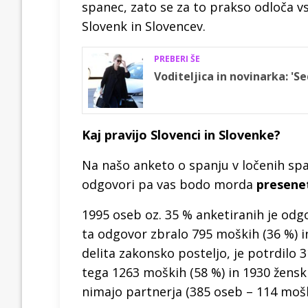
spanec, zato se za to prakso odloča vs
Slovenk in Slovencev.
PREBERI ŠE
Voditeljica in novinarka: '
Kaj pravijo Slovenci in Slovenke?
Na našo anketo o spanju v ločenih spa
odgovori pa vas bodo morda
presenet
1995 oseb oz. 35 % anketiranih je odgov
ta odgovor zbralo 795 moških (36 %) i
delita zakonsko posteljo, je potrdilo 
tega 1263 moških (58 %) in 1930 žensk 
nimajo partnerja (385 oseb – 114 moški