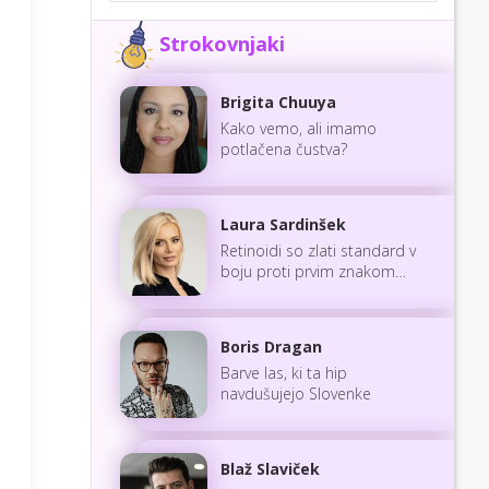
Strokovnjaki
Brigita Chuuya
Kako vemo, ali imamo
potlačena čustva?
Laura Sardinšek
Retinoidi so zlati standard v
boju proti prvim znakom
staranja
Boris Dragan
Barve las, ki ta hip
navdušujejo Slovenke
Blaž Slaviček