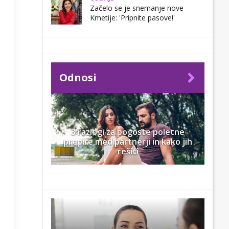
Začelo se je snemanje nove
Kmetije: 'Pripnite pasove!'
Odnosi
3 razlogi za pogoste poletne
prepire med partnerji in kako jih
rešiti