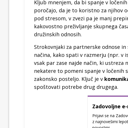
Kljub mnenjem, da bi spanje v ločenih
poročajo, da je to koristno za njihov 
pod stresom, v zvezi pa je manj prepi
kakovostno preživljanje skupnega časa
družinskih odnosih.
Strokovnjaki za partnerske odnose in 
načina, kako spati v razmerju (npr. v i
vsak par zase najde način, ki ustreza
nekatere to pomeni spanje v ločenih s
zakonsko posteljo. Ključ je v
komunika
spoštovati potrebe drug drugega.
Zadovoljne e-
Prijavi se na Zadov
z najnovešimi lepot
novostmi.