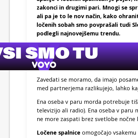
zakonci in drugimi pari. Mnogi se spr
ali pa je to le nov način, kako ohran
ločenih sobah smo povprašali tudi Slo
podlegli najnovejšemu trendu.
Zavedati se moramo, da imajo posame
med partnerjema razlikujejo, lahko k
Ena oseba v paru morda potrebuje tiš
televizijo ali radio). Ena oseba v p
ne more zaspati brez svetlobe nočne l
Ločene spalnice
omogočajo vsakemu p