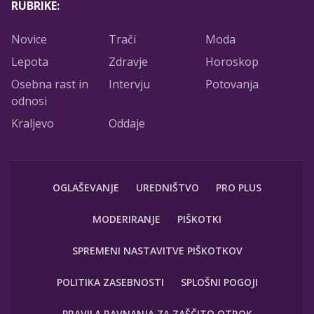
RUBRIKE:
Novice
Trači
Moda
Lepota
Zdravje
Horoskop
Osebna rast in
Intervju
Potovanja
odnosi
Kraljevo
Oddaje
OGLAŠEVANJE
UREDNIŠTVO
PRO PLUS
MODERIRANJE
PIŠKOTKI
SPREMENI NASTAVITVE PIŠKOTKOV
POLITIKA ZASEBNOSTI
SPLOŠNI POGOJI
PRAVILA RAVNANJA ZA ZAŠČITO OTROK