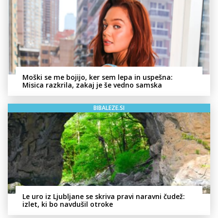
Moški se me bojijo, ker sem lepa in uspešna:
Misica razkrila, zakaj je še vedno samska
BIBALEZE.SI
Le uro iz Ljubljane se skriva pravi naravni čudež:
izlet, ki bo navdušil otroke