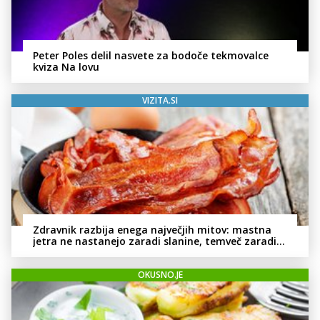
Peter Poles delil nasvete za bodoče tekmovalce
kviza Na lovu
VIZITA.SI
Zdravnik razbija enega največjih mitov: mastna
jetra ne nastanejo zaradi slanine, temveč zaradi
živila, ki ga imamo vsi radi
OKUSNO.JE