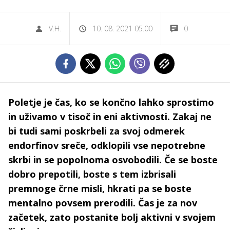
V.H.
10. 08. 2021 05.00
0
Poletje je čas, ko se končno lahko sprostimo
in uživamo v tisoč in eni aktivnosti. Zakaj ne
bi tudi sami poskrbeli za svoj odmerek
endorfinov sreče, odklopili vse nepotrebne
skrbi in se popolnoma osvobodili. Če se boste
dobro prepotili, boste s tem izbrisali
premnoge črne misli, hkrati pa se boste
mentalno povsem prerodili. Čas je za nov
začetek, zato postanite bolj aktivni v svojem