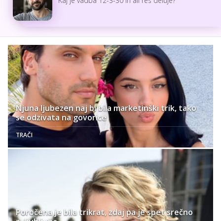
Kaj je vadba 12-3-30 in ali res deluje?
Njuna ljubezen naj bi bila marketinški trik, tako
se odzivata na govorice
TRAČI
Poročena je bila trikrat, zdaj pa je spet srečno