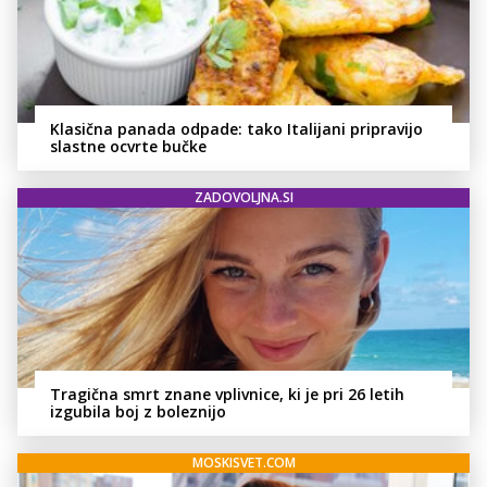
Klasična panada odpade: tako Italijani pripravijo
slastne ocvrte bučke
ZADOVOLJNA.SI
Tragična smrt znane vplivnice, ki je pri 26 letih
izgubila boj z boleznijo
MOSKISVET.COM