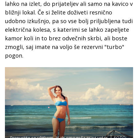
lahko na izlet, do prijateljev ali samo na kavico v
bližnji lokal. Če si želite doživeti resnično
udobno izkušnjo, pa so vse bolj priljubljena tudi
električna kolesa, s katerimi se lahko zapeljete
kamor koli in to brez odvečnih skrbi, ali boste
zmogli, saj imate na voljo še rezervni "turbo"
pogon.
Prepustite se užitkom, ki jih omogoča pravi veter.
FOTO: