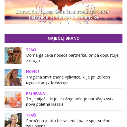
Dnevni horoskop: Bike čaka strasten večer,
Tehtnice pa dan poln romantike
NAJBOLJ BRANO
TRAČI
Doma ga čaka noseča partnerka, on pa dopustuje
z drugo
NOVICE
Tragična smrt znane vplivnice, ki je pri 26 letih
izgubila boj z boleznijo
PREHRANA
To je pijača, ki jo letošnje poletje naročajo vsi -
nova poletna klasika
TRAČI
Poročena je bila trikrat, zdaj pa je spet srečno
zaljubljena