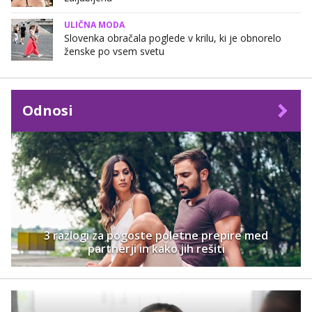
ULIČNA MODA
Slovenka obračala poglede v krilu, ki je obnorelo
ženske po vsem svetu
Odnosi
3 razlogi za pogoste poletne prepire med
partnerji in kako jih rešiti