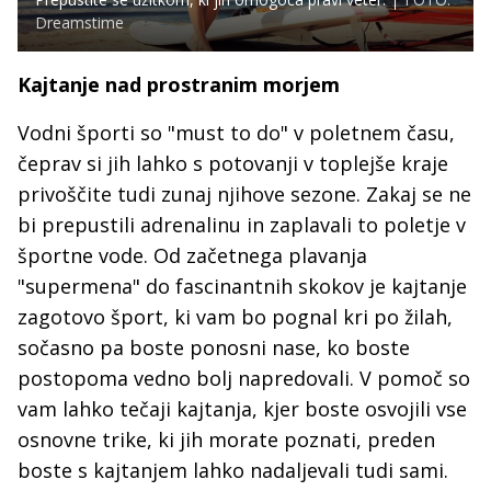
Dreamstime
Kajtanje nad prostranim morjem
Vodni športi so "must to do" v poletnem času,
čeprav si jih lahko s potovanji v toplejše kraje
privoščite tudi zunaj njihove sezone. Zakaj se ne
bi prepustili adrenalinu in zaplavali to poletje v
športne vode. Od začetnega plavanja
"supermena" do fascinantnih skokov je kajtanje
zagotovo šport, ki vam bo pognal kri po žilah,
sočasno pa boste ponosni nase, ko boste
postopoma vedno bolj napredovali. V pomoč so
vam lahko tečaji kajtanja, kjer boste osvojili vse
osnovne trike, ki jih morate poznati, preden
boste s kajtanjem lahko nadaljevali tudi sami.