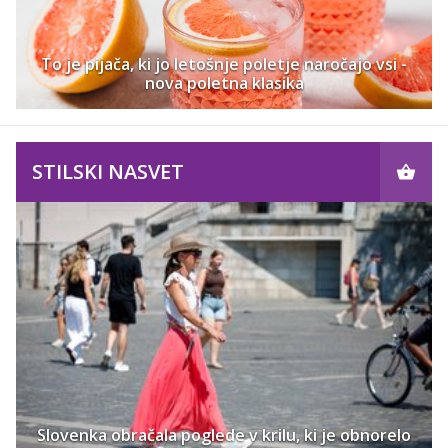
To je pijača, ki jo letošnje poletje naročajo vsi -
nova poletna klasika
STILSKI NASVET
Slovenka obračala poglede v krilu, ki je obnorelo