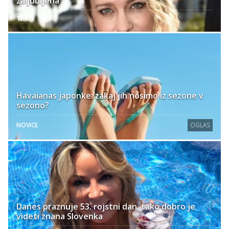
zaljubljena
TRAČI
Havaianas japonke: zakaj jih nosimo iz sezone v
sezono?
NOVICE
OGLAS
Danes praznuje 53. rojstni dan, tako dobro je
videti znana Slovenka