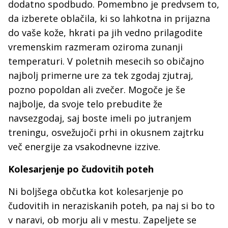
dodatno spodbudo. Pomembno je predvsem to,
da izberete oblačila, ki so lahkotna in prijazna
do vaše kože, hkrati pa jih vedno prilagodite
vremenskim razmeram oziroma zunanji
temperaturi. V poletnih mesecih so običajno
najbolj primerne ure za tek zgodaj zjutraj,
pozno popoldan ali zvečer. Mogoče je še
najbolje, da svoje telo prebudite že
navsezgodaj, saj boste imeli po jutranjem
treningu, osvežujoči prhi in okusnem zajtrku
več energije za vsakodnevne izzive.
Kolesarjenje po čudovitih poteh
Ni boljšega občutka kot kolesarjenje po
čudovitih in neraziskanih poteh, pa naj si bo to
v naravi, ob morju ali v mestu. Zapeljete se