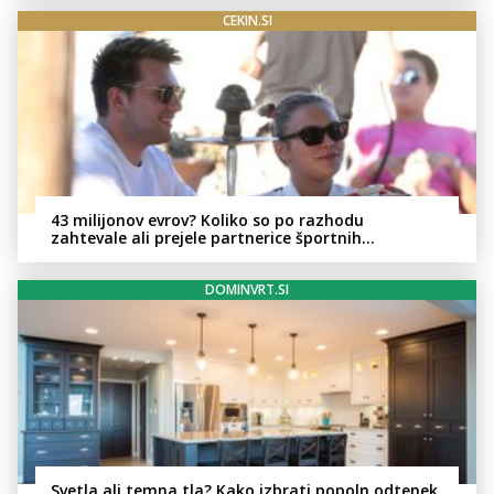
CEKIN.SI
43 milijonov evrov? Koliko so po razhodu
zahtevale ali prejele partnerice športnih
zvezdnikov
DOMINVRT.SI
Svetla ali temna tla? Kako izbrati popoln odtenek