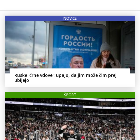
NOVICE
Ruske 'črne vdove': upajo, da jim može čim prej
ubijejo
ŠPORT