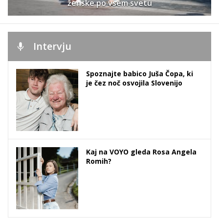
ženske po vsem svetu
Intervju
Spoznajte babico Juša Čopa, ki
je čez noč osvojila Slovenijo
Kaj na VOYO gleda Rosa Angela
Romih?