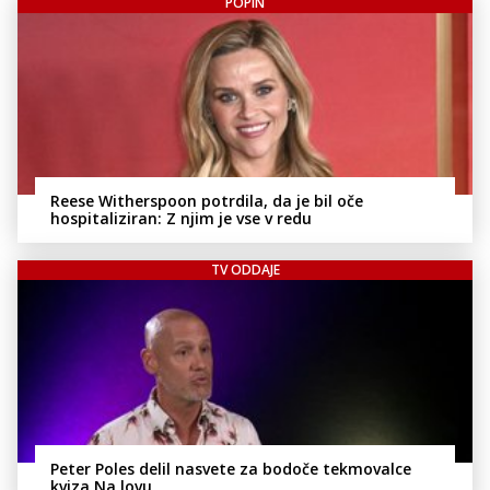
POPIN
Reese Witherspoon potrdila, da je bil oče
hospitaliziran: Z njim je vse v redu
TV ODDAJE
Peter Poles delil nasvete za bodoče tekmovalce
kviza Na lovu