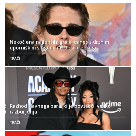
Nekoč ena najlepših igralk, danes z drznim
uporniškim slogom na rdeči preprogi
TRAČI
Razhod slavnega para, ki je povzročil veliko
razburjenja
TRAČI