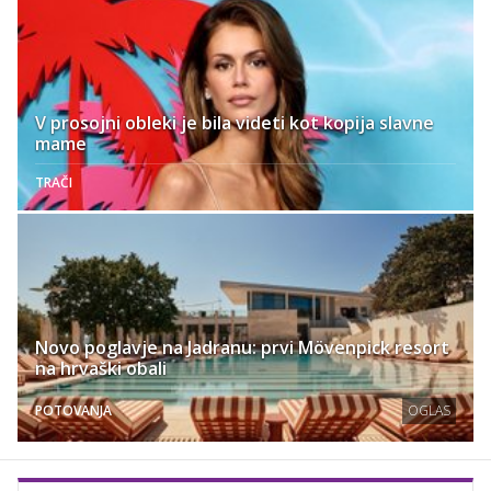
V prosojni obleki je bila videti kot kopija slavne
mame
TRAČI
Novo poglavje na Jadranu: prvi Mövenpick resort
na hrvaški obali
POTOVANJA
OGLAS