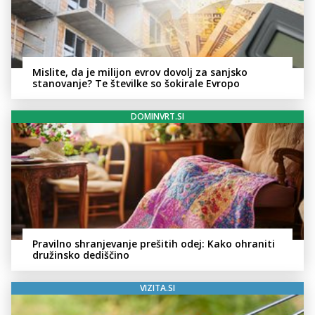
Mislite, da je milijon evrov dovolj za sanjsko
stanovanje? Te številke so šokirale Evropo
DOMINVRT.SI
Pravilno shranjevanje prešitih odej: Kako ohraniti
družinsko dediščino
VIZITA.SI