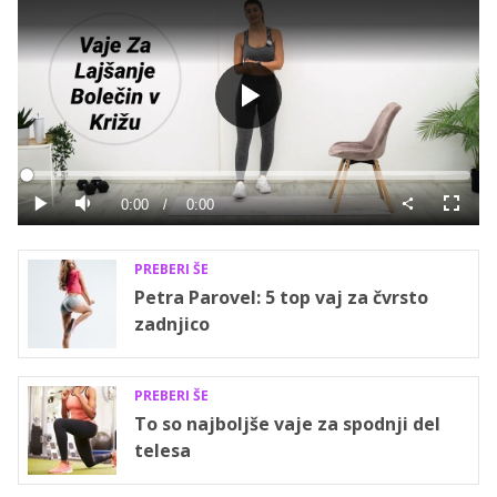
Predvajaj
Loaded
:
0%
Current
0:00
/
Duration
0:00
Predvajaj
Tiho
Celoza
način
Time
PREBERI ŠE
Petra Parovel: 5 top vaj za čvrsto
zadnjico
PREBERI ŠE
To so najboljše vaje za spodnji del
telesa