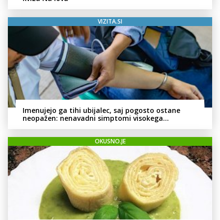
VIZITA.SI
Imenujejo ga tihi ubijalec, saj pogosto ostane
neopažen: nenavadni simptomi visokega
holesterola
OKUSNO.JE