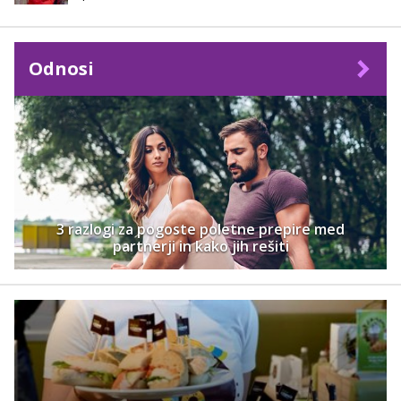
Odnosi
3 razlogi za pogoste poletne prepire med
partnerji in kako jih rešiti