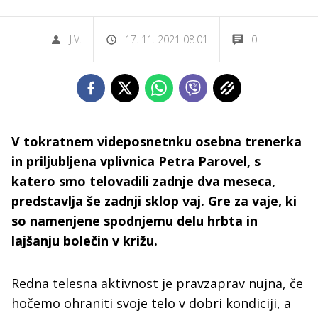
J.V.
17. 11. 2021 08.01
0
V tokratnem videposnetnku osebna trenerka
in priljubljena vplivnica Petra Parovel, s
katero smo telovadili zadnje dva meseca,
predstavlja še zadnji sklop vaj. Gre za vaje, ki
so namenjene spodnjemu delu hrbta in
lajšanju bolečin v križu.
Redna telesna aktivnost je pravzaprav nujna, če
hočemo ohraniti svoje telo v dobri kondiciji, a