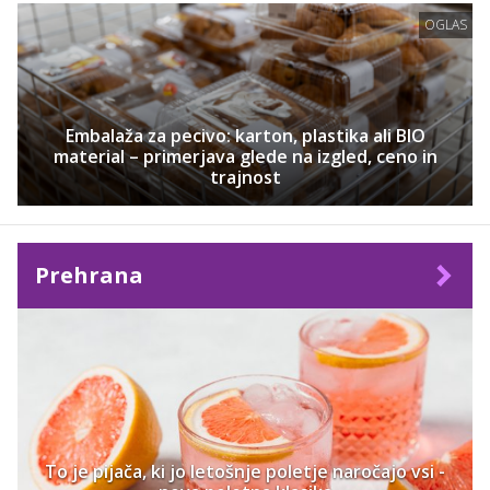
OGLAS
Embalaža za pecivo: karton, plastika ali BIO
material – primerjava glede na izgled, ceno in
trajnost
Prehrana
To je pijača, ki jo letošnje poletje naročajo vsi -