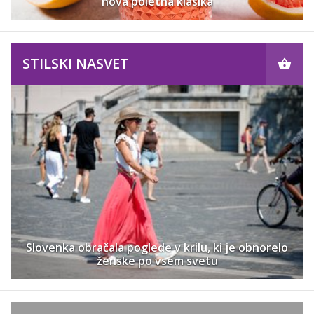
nova poletna klasika
STILSKI NASVET
Slovenka obračala poglede v krilu, ki je obnorelo
ženske po vsem svetu