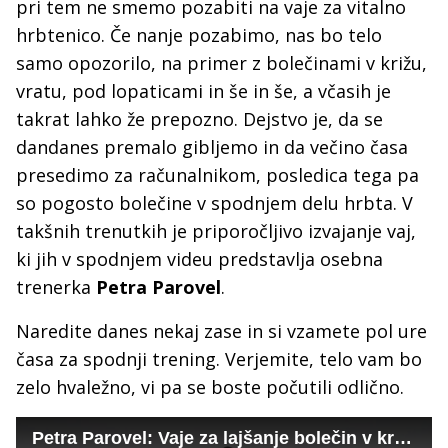
pri tem ne smemo pozabiti na vaje za vitalno
hrbtenico. Če nanje pozabimo, nas bo telo
samo opozorilo, na primer z bolečinami v križu,
vratu, pod lopaticami in še in še, a včasih je
takrat lahko že prepozno. Dejstvo je, da se
dandanes premalo gibljemo in da večino časa
presedimo za računalnikom, posledica tega pa
so pogosto bolečine v spodnjem delu hrbta. V
takšnih trenutkih je priporočljivo izvajanje vaj,
ki jih v spodnjem videu predstavlja osebna
trenerka
Petra Parovel
.
Naredite danes nekaj zase in si vzamete pol ure
časa za spodnji trening. Verjemite, telo vam bo
zelo hvaležno, vi pa se boste počutili odlično.
Petra Parovel: Vaje za lajšanje bolečin v križu