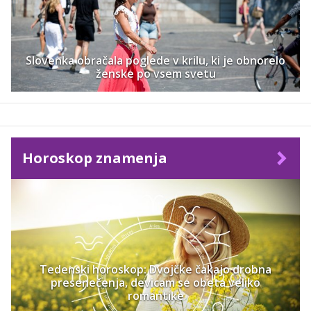
Slovenka obračala poglede v krilu, ki je obnorelo
ženske po vsem svetu
Horoskop znamenja
Tedenski horoskop: Dvojčke čakajo drobna
presenečenja, devicam se obeta veliko
romantike