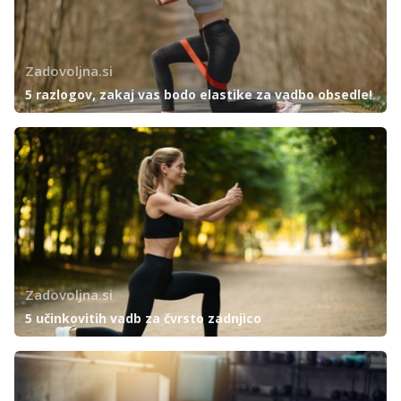
Zadovoljna.si
5 razlogov, zakaj vas bodo elastike za vadbo obsedle!
Zadovoljna.si
5 učinkovitih vadb za čvrsto zadnjico