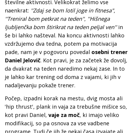
številne aktivnosti. Velikokrat želimo vse
naenkrat:
''Zdaj se bom lotil joge in fitnesa"
,
''Treniral bom petkrat na teden''
,
''Hišnega
ljubljenčka bom štirikrat na teden peljal ven''
in
še bi lahko našteval. Na koncu aktivnosti lahko
vzdržujemo dva tedna, potem pa motivacija
pade, nam je v pogovoru povedal
osebni trener
Daniel Jelovič
. Kot pravi, je za začetek že dovolj,
da dvakrat na teden naredimo nekaj zase. In to
je lahko kar trening od doma z vajami, ki jih v
nadaljevanju pokaže trener.
Počep, izpadni korak na mestu, dvig mosta ali
'hip thrust', plank in vaja za trebušne mišice so,
kot pravi Daniel,
vaje za moč
, ki imajo veliko
modifikacij, so pa osnova za vse vadbene
programe. Tudi če jih že nekaj časa izvajate ali