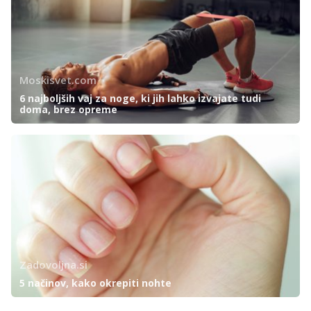
Moskisvet.com
6 najboljših vaj za noge, ki jih lahko izvajate tudi
doma, brez opreme
Zadovoljna.si
5 načinov, kako okrepiti nohte