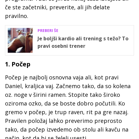
če ste začetniki, preverite, ali jih delate
pravilno.
PREBERI ŠE
Je boljši kardio ali trening s težo? To
pravi osebni trener
1. Počep
Počep je najbolj osnovna vaja ali, kot pravi
Daniel, kraljica vaj. Začnemo tako, da so kolena
oz. noge v širini ramen. Stopite tako široko
oziroma ozko, da se boste dobro počutili. Ko
gremo v počep, je trup raven, rit pa gre nazaj.
Pravilen položaj lahko preverimo preprosto
tako, da počep izvedemo ob stolu ali kavču na
način, kot da bi se želeli usesti.