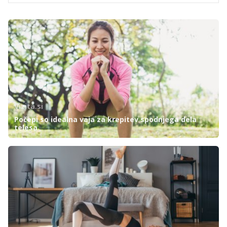
Vizita.si
Počepi so idealna vaja za krepitev spodnjega dela
telesa