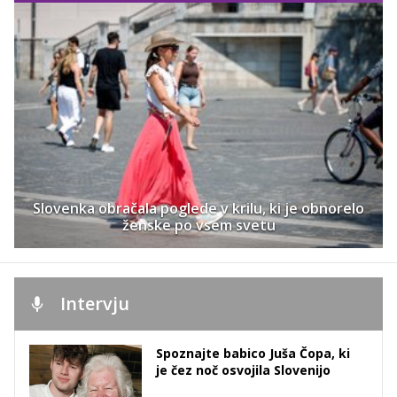
Slovenka obračala poglede v krilu, ki je obnorelo
ženske po vsem svetu
Intervju
Spoznajte babico Juša Čopa, ki
je čez noč osvojila Slovenijo