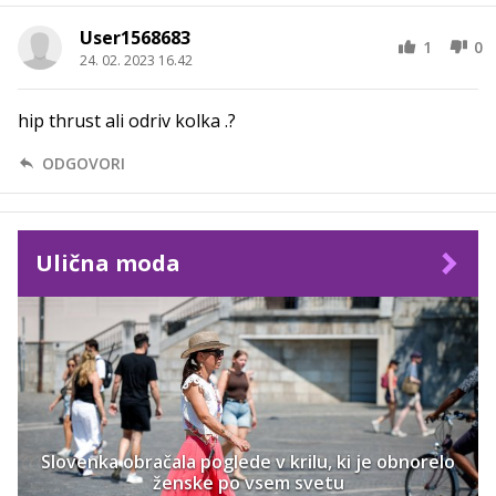
User1568683
1
0
24. 02. 2023 16.42
hip thrust ali odriv kolka .?
ODGOVORI
Ulična moda
Slovenka obračala poglede v krilu, ki je obnorelo
ženske po vsem svetu