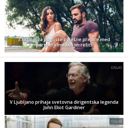
3 razlogi za pogoste poletne prepire med
partnerji in kako jih rešiti
OGLAS
V Ljubljano prihaja svetovna dirigentska legenda
John Eliot Gardiner
OGLAS