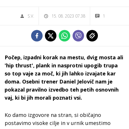
S.V.
15. 08. 2023 07.38
1
Počep, izpadni korak na mestu, dvig mosta ali
'hip thrust', plank in nasprotni upogib trupa
so top vaje za moč, ki jih lahko izvajate kar
doma. Osebni trener Daniel Jelovič nam je
pokazal pravilno izvedbo teh petih osnovnih
vaj, ki bi jih morali poznati vsi.
Ko damo izgovore na stran, si običajno
postavimo visoke cilje in v urnik umestimo