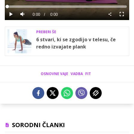
Predvajaj
Loaded
:
0%
Current
0:00
/
Duration
0:00
Predvajaj
Tiho
Celoza
način
Time
PREBERI ŠE
6 stvari, ki se zgodijo v telesu, če
redno izvajate plank
OSNOVNE VAJE
VADBA
FIT
SORODNI ČLANKI