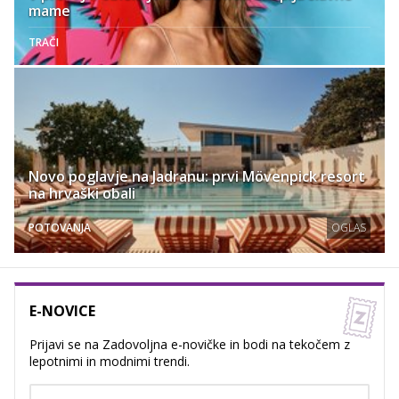
mame
TRAČI
Novo poglavje na Jadranu: prvi Mövenpick resort
na hrvaški obali
POTOVANJA
OGLAS
E-NOVICE
Prijavi se na Zadovoljna e-novičke in bodi na tekočem z
lepotnimi in modnimi trendi.