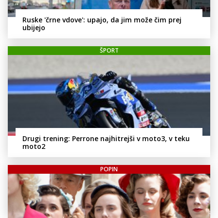
Ruske 'črne vdove': upajo, da jim može čim prej
ubijejo
ŠPORT
Drugi trening: Perrone najhitrejši v moto3, v teku
moto2
POPIN