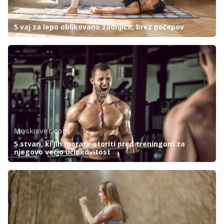
Zadovoljna.si
5 vaj za lepo oblikovano zadnjico, brez počepov
Moskisvet.com
5 stvari, ki jih morate storiti pred treningom za
njegovo večjo učinkovitost