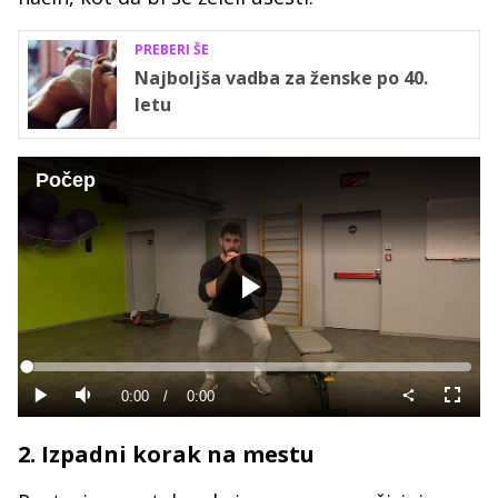
PREBERI ŠE
Najboljša vadba za ženske po 40.
letu
Počep
Predvajaj
Loaded
:
0%
Current
0:00
/
Duration
0:00
Predvajaj
Tiho
Celoza
način
Time
2. Izpadni korak na mestu