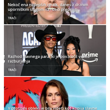
Nekoč ena najlepših igralk, danes z drznim
uporniškim slogom na rdeči preprogi
TRAČI
Razhod slavnega para, ki je povzročil veliko
razburjenja
TRAČI
V prosojni obleki je bila videti kot kopija slavne