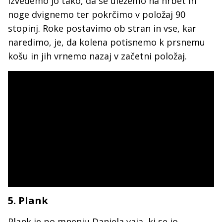
Izvedemo jo tako, da se uležemo na hrbet in
noge dvignemo ter pokrčimo v položaj 90
stopinj. Roke postavimo ob stran in vse, kar
naredimo, je, da kolena potisnemo k prsnemu
košu in jih vrnemo nazaj v začetni položaj.
5. Plank
Plank je po mnenju Daniela vaja, ki se jo