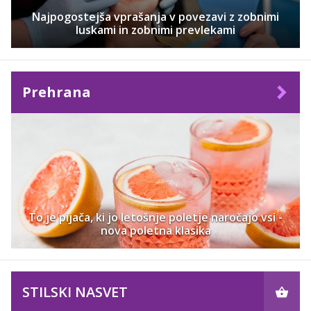
Najpogostejša vprašanja v povezavi z zobnimi
luskami in zobnimi prevlekami
Prehrana
To je pijača, ki jo letošnje poletje naročajo vsi -
nova poletna klasika
STILSKI NASVET