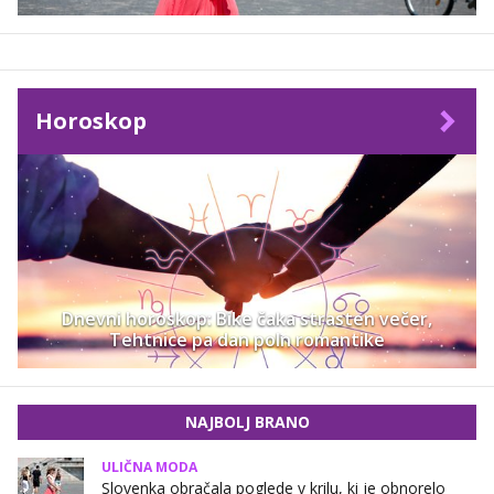
Horoskop
Dnevni horoskop: Bike čaka strasten večer,
Tehtnice pa dan poln romantike
NAJBOLJ BRANO
ULIČNA MODA
Slovenka obračala poglede v krilu, ki je obnorelo