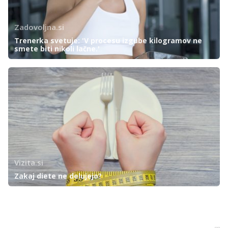
Zadovoljna.si
Trenerka svetuje: 'V procesu izgube kilogramov ne
smete biti nikoli lačne.'
Vizita.si
Zakaj diete ne delujejo?