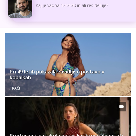
Kaj je vadba 12-3-30 in ali res deluje?
Pri 49 letih pokazala zavidljivo postavo v
kopalkah
TRAČI
Pred vsemi je razkrila nekaj, kar bi moralo ostati