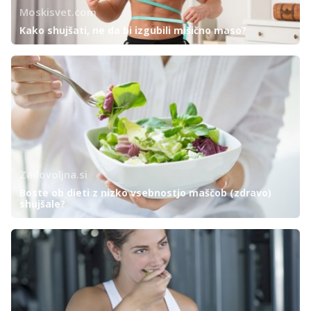
Moskisvet.com
Kako shujšati, ne da bi izgubili mišično maso?
Zadovoljna.si
Boste ob dieti z nizko vsebnostjo maščob (zdravo)
shujšale?