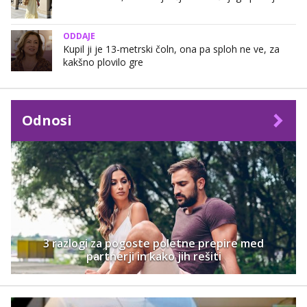
ODDAJE
Kupil ji je 13-metrski čoln, ona pa sploh ne ve, za
kakšno plovilo gre
Odnosi
3 razlogi za pogoste poletne prepire med
partnerji in kako jih rešiti