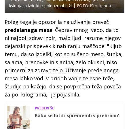
kvinoja in izdelki iz polnozrnatih žit
FOTO: iStockphoto
Poleg tega je opozorila na uživanje preveč
predelanega mesa
. Čeprav mnogi vedo, da to
ni najbolj zdrav izbir, malo ljudi razume njegov
dejanski prispevek k nabiranju maščobe. "Kljub
temu, da so izdelki, kot so sušeno meso, šunka,
salama, hrenovke in slanina, zelo okusni, niso
primerni za zdravo telo. Uživanje predelanega
mesa lahko vodi v pridobivanje telesne teže,
študije pa kažejo, da se povprečna teža poveča
za pol kilograma," je pojasnila.
PREBERI ŠE
Kako se lotiti sprememb v prehrani?