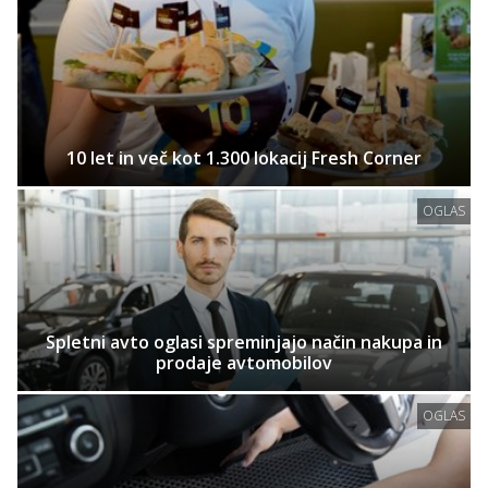
10 let in več kot 1.300 lokacij Fresh Corner
OGLAS
Spletni avto oglasi spreminjajo način nakupa in
prodaje avtomobilov
OGLAS