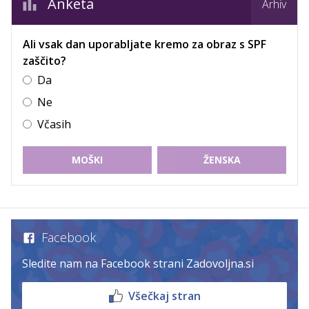
Anketa
Arhiv
Ali vsak dan uporabljate kremo za obraz s SPF
zaščito?
Da
Ne
Včasih
MOŠKI
ŽENSKA
Facebook
Sledite nam na Facebook strani Zadovoljna.si
Všečkaj stran