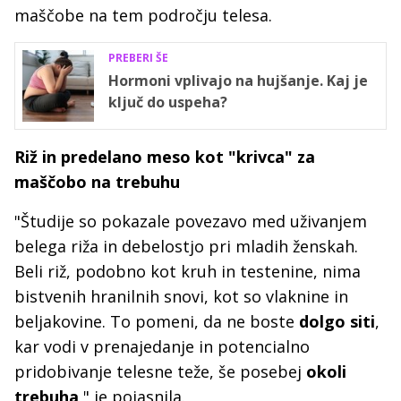
maščobe na tem področju telesa.
PREBERI ŠE
Hormoni vplivajo na hujšanje. Kaj je
ključ do uspeha?
Riž in predelano meso kot "krivca" za
maščobo na trebuhu
"Študije so pokazale povezavo med uživanjem
belega riža in debelostjo pri mladih ženskah.
Beli riž, podobno kot kruh in testenine, nima
bistvenih hranilnih snovi, kot so vlaknine in
beljakovine. To pomeni, da ne boste
dolgo siti
,
kar vodi v prenajedanje in potencialno
pridobivanje telesne teže, še posebej
okoli
trebuha
," je pojasnila.