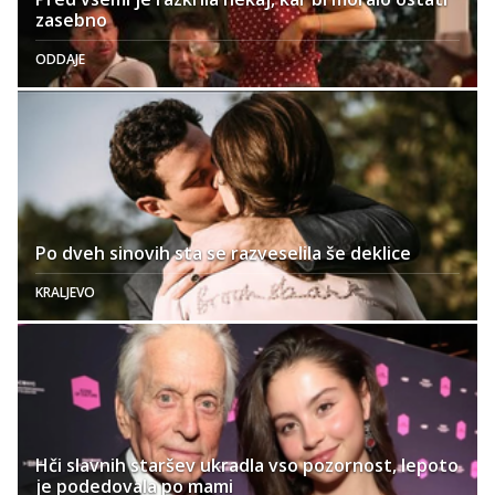
zasebno
ODDAJE
Po dveh sinovih sta se razveselila še deklice
KRALJEVO
Hči slavnih staršev ukradla vso pozornost, lepoto
je podedovala po mami