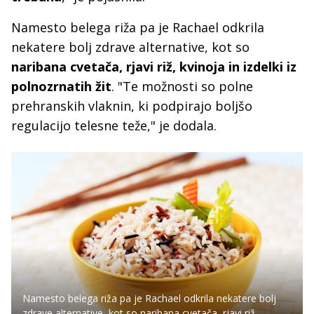
Namesto belega riža pa je Rachael odkrila
nekatere bolj zdrave alternative, kot so
naribana cvetača, rjavi riž, kvinoja in izdelki iz
polnozrnatih žit
. "Te možnosti so polne
prehranskih vlaknin, ki podpirajo boljšo
regulacijo telesne teže," je dodala.
Namesto belega riža pa je Rachael odkrila nekatere bolj
zdrave alternative, kot so naribana cvetača, rjavi riž,