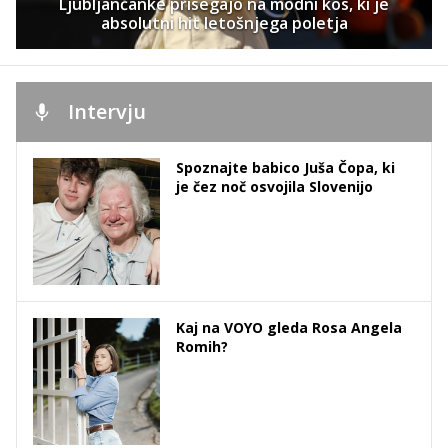
Ljubljančanke prisegajo na modni kos, ki je
absolutni hit letošnjega poletja
Intervju
Spoznajte babico Juša Čopa, ki
je čez noč osvojila Slovenijo
Kaj na VOYO gleda Rosa Angela
Romih?