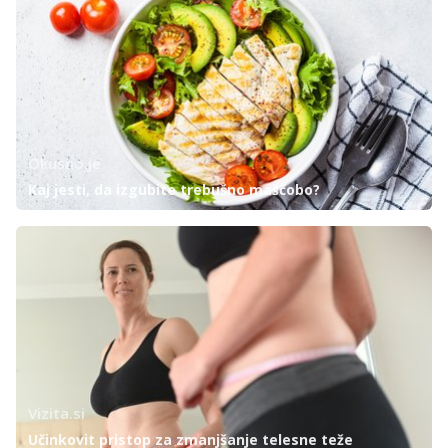
Okusno.je
Kaj jesti, da izgubite trebušno maščobo?
Vizita.si
Učinkovit pristop za zmanjšanje telesne teže