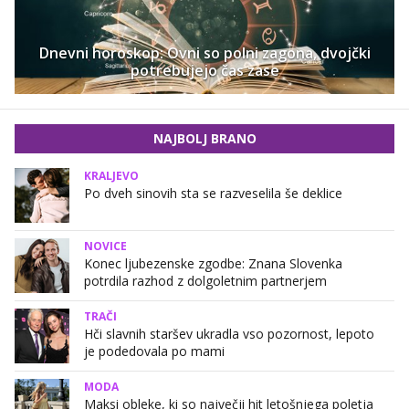
Dnevni horoskop: Ovni so polni zagona, dvojčki
potrebujejo čas zase
NAJBOLJ BRANO
KRALJEVO
Po dveh sinovih sta se razveselila še deklice
NOVICE
Konec ljubezenske zgodbe: Znana Slovenka
potrdila razhod z dolgoletnim partnerjem
TRAČI
Hči slavnih staršev ukradla vso pozornost, lepoto
je podedovala po mami
MODA
Maksi obleke, ki so največji hit letošnjega poletja