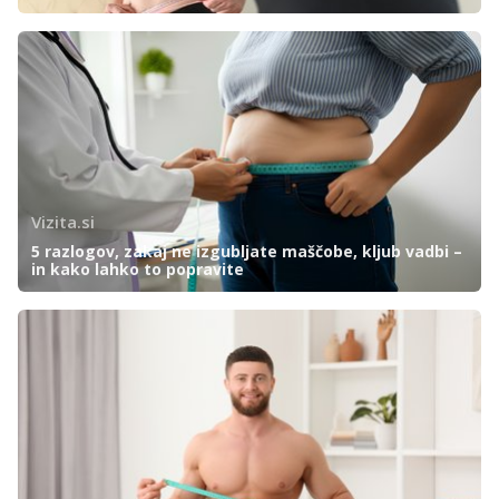
Vizita.si
5 razlogov, zakaj ne izgubljate maščobe, kljub vadbi –
in kako lahko to popravite