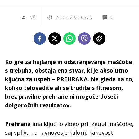
K.Č.
24. 03. 2025 05.00
0
Ko gre za hujšanje in odstranjevanje maščobe
s trebuha, obstaja ena stvar, ki je absolutno
ključna za uspeh – PREHRANA. Ne glede na to,
koliko telovadite ali se trudite s fitnesom,
brez pravilne prehrane ni mogoče doseči
dolgoročnih rezultatov.
Prehrana
ima ključno vlogo pri izgubi maščobe,
saj vpliva na ravnovesje kalorij, kakovost