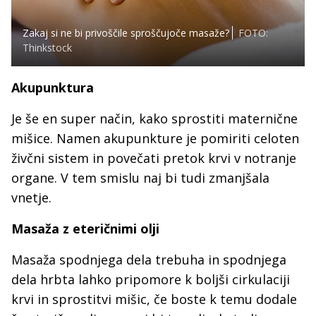
Zakaj si ne bi privoščile sproščujoče masaže?
FOTO:
Thinkstock
Akupunktura
Je še en super način, kako sprostiti maternične
mišice. Namen akupunkture je pomiriti celoten
živčni sistem in povečati pretok krvi v notranje
organe. V tem smislu naj bi tudi zmanjšala
vnetje.
Masaža z eteričnimi olji
Masaža spodnjega dela trebuha in spodnjega
dela hrbta lahko pripomore k boljši cirkulaciji
krvi in sprostitvi mišic, če boste k temu dodale