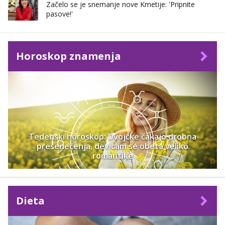
Začelo se je snemanje nove Kmetije: 'Pripnite
pasove!'
Horoskop znamenja
Tedenski horoskop: Dvojčke čakajo drobna
presenečenja, devicam se obeta veliko
romantike
Dieta