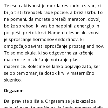
Telesna aktivnost je morda res zadnja stvar, ki
bi jo tisti trenutek rade počele, a brez skrbi. To
ne pomeni, da morate preteči maraton, dovolj
bo že sprehod, ki vas bo napolnil z energijo in
pospešil pretok krvi. Namen telesne aktivnost
je sproščanje hormonov endorfinov, ki
omogočajo zavirati sproščanje prostaglandinov.
To so molekule, ki so odgovorne za krčenje
maternice in izločanje notranje plasti
maternice. Bolečine se lahko pojavijo zato, ker
se ob tem zmanjša dotok krvi v maternično
sluznico.
Orgazem
Da, prav ste slišale. Orgazem se je izkazal za
zelo učinkovito orožje pri lajšanju menstrualnih