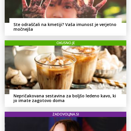
Ste odraščali na kmetiji? Vaša imunost je verjetno
močnejša
OKUSNO.JE
Nepričakovana sestavina za boljšo ledeno kavo, ki
jo imate zagotovo doma
ZADOVOLJNA.SI