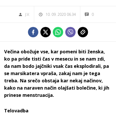
J.V.
10. 09. 2020 06.34
0
Večina obožuje vse, kar pomeni biti ženska,
ko pa pride tisti čas v mesecu in se nam zdi,
da nam bodo jajčniki vsak čas eksplodirali, pa
se marsikatera vpraša, zakaj nam je tega
treba. Na srečo obstaja kar nekaj načinov,
kako na naraven način olajšati bolečine, ki jih
prinese menstruacija.
Telovadba