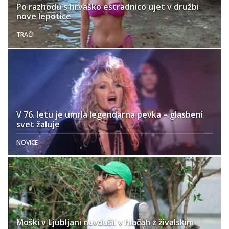
Po razhodu s hrvaško estradnico ujet v družbi
nove lepotice
TRAČI
V 76. letu je umrla legendarna pevka – glasbeni
svet žaluje
NOVICE
Moški v Ljubljani navdušil v hlačah z živalskim