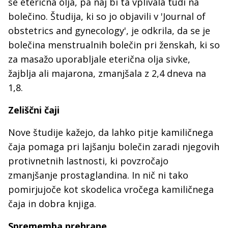
še eterična olja, pa naj bi ta vplivala tudi na
bolečino. Študija, ki so jo objavili v 'Journal of
obstetrics and gynecology', je odkrila, da se je
bolečina menstrualnih bolečin pri ženskah, ki so
za masažo uporabljale eterična olja sivke,
žajblja ali majarona, zmanjšala z 2,4 dneva na
1,8.
Zeliščni čaji
Nove študije kažejo, da lahko pitje kamiličnega
čaja pomaga pri lajšanju bolečin zaradi njegovih
protivnetnih lastnosti, ki povzročajo
zmanjšanje prostaglandina. In nič ni tako
pomirjujoče kot skodelica vročega kamiličnega
čaja in dobra knjiga.
Sprememba prehrane