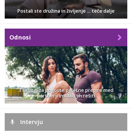
Postali ste družina in življenje ... teče dalje
Odnosi
3 razlogi za pogoste poletne prepire med
partnerji in kako jih rešiti
Intervju