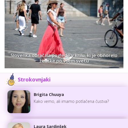
Slovenka obračala poglede v krilu, ki je obnorelo
ženske po vsem svetu
Strokovnjaki
Brigita Chuuya
Kako vemo, ali imamo potlačena čustva?
Laura Sardinšek