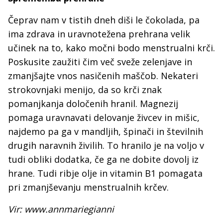
Čeprav nam v tistih dneh diši le čokolada, pa
ima zdrava in uravnotežena prehrana velik
učinek na to, kako močni bodo menstrualni krči.
Poskusite zaužiti čim več sveže zelenjave in
zmanjšajte vnos nasičenih maščob. Nekateri
strokovnjaki menijo, da so krči znak
pomanjkanja določenih hranil. Magnezij
pomaga uravnavati delovanje živcev in mišic,
najdemo pa ga v mandljih, špinači in številnih
drugih naravnih živilih. To hranilo je na voljo v
tudi obliki dodatka, če ga ne dobite dovolj iz
hrane. Tudi ribje olje in vitamin B1 pomagata
pri zmanjševanju menstrualnih krčev.
Vir: www.annmariegianni