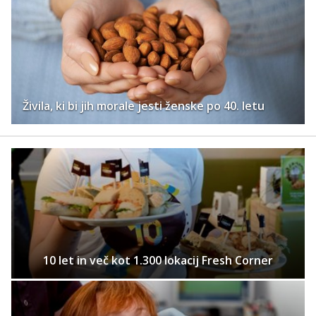
Živila, ki bi jih morale jesti ženske po 40. letu
10 let in več kot 1.300 lokacij Fresh Corner