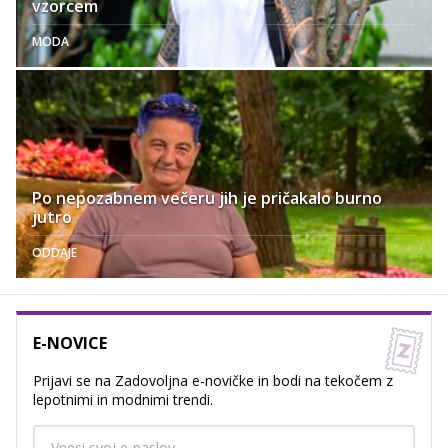
vzorcem
MODA
Po nepozabnem večeru jih je pričakalo burno
jutro
ODDAJE
E-NOVICE
Prijavi se na Zadovoljna e-novičke in bodi na tekočem z
lepotnimi in modnimi trendi.