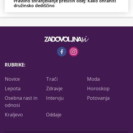
Pravilno shranjevanje prešitih odej: Kako ohraniti
družinsko dediščino
RUBRIKE:
Novice
Trači
Moda
Lepota
Zdravje
Horoskop
Osebna rast in
Intervju
Potovanja
odnosi
Kraljevo
Oddaje