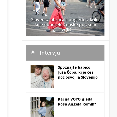
Slovenka obračala poglede v krilu,
ki je obnorelo ženske po vsem
svetu
Intervju
Spoznajte babico
Juša Čopa, ki je čez
noč osvojila Slovenijo
Kaj na VOYO gleda
Rosa Angela Romih?