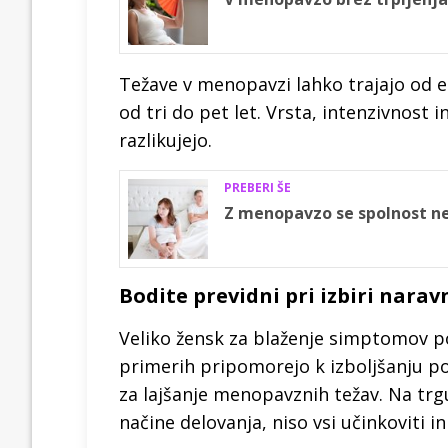
Težave v menopavzi lahko trajajo od ene
od tri do pet let. Vrsta, intenzivnos
razlikujejo.
PREBERI ŠE
Z menopavzo se spolnost ne
Bodite previdni pri izbiri nara
Veliko žensk za blaženje simptomov po
primerih pripomorejo k izboljšanju poč
za lajšanje menopavznih težav. Na trgu 
načine delovanja, niso vsi učinkoviti in