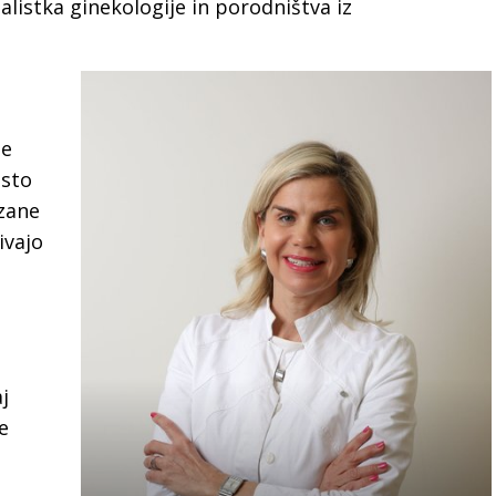
ialistka ginekologije in porodništva iz
ne
osto
ezane
ivajo
j
e