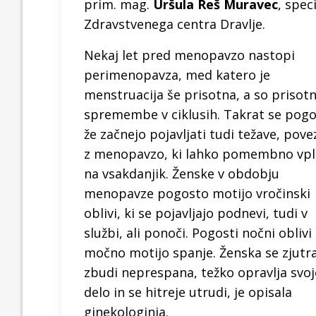
prim. mag.
Uršula Reš Muravec
, spec
Zdravstvenega centra Dravlje.
Nekaj let pred menopavzo nastopi
perimenopavza, med katero je
menstruacija še prisotna, a so prisot
spremembe v ciklusih. Takrat se pog
že začnejo pojavljati tudi težave, pov
z menopavzo, ki lahko pomembno vpl
na vsakdanjik. Ženske v obdobju
menopavze pogosto motijo vročinski
oblivi, ki se pojavljajo podnevi, tudi v
službi, ali ponoči. Pogosti nočni oblivi
močno motijo spanje. Ženska se zjutra
zbudi neprespana, težko opravlja svoj
delo in se hitreje utrudi, je opisala
ginekologinja.