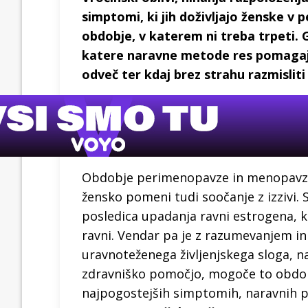
simptomi, ki jih doživljajo ženske v
obdobje, v katerem ni treba trpeti. 
katere naravne metode res pomagajo,
odveč ter kdaj brez strahu razmislit
Obdobje perimenopavze in menopavze j
žensko pomeni tudi soočanje z izzivi. 
posledica upadanja ravni estrogena, k
ravni. Vendar pa je z razumevanjem 
uravnoteženega življenjskega sloga, n
zdravniško pomočjo, mogoče to obdobj
najpogostejših simptomih, naravnih pr