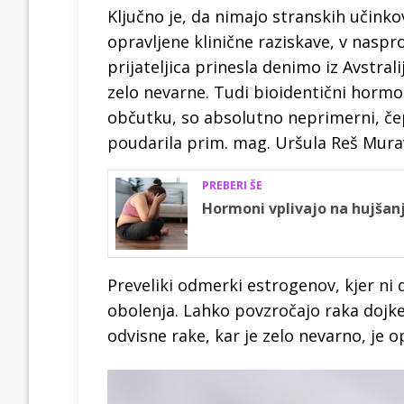
Ključno je, da nimajo stranskih učinko
opravljene klinične raziskave, v naspr
prijateljica prinesla denimo iz Avstral
zelo nevarne. Tudi bioidentični hormon
občutku, so absolutno neprimerni, čep
poudarila prim. mag. Uršula Reš Mura
PREBERI ŠE
Hormoni vplivajo na hujšanj
Preveliki odmerki estrogenov, kjer ni
obolenja. Lahko povzročajo raka dojk
odvisne rake, kar je zelo nevarno, je o