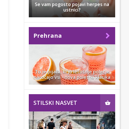
Se vam pogosto pojavi herpes na
ustnici?
Prehrana
To je pijača, ki jo letošnje poletje
naročajo vsi - nova poletna klasika
STILSKI NASVET