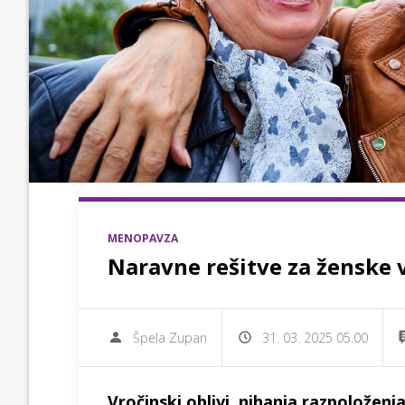
MENOPAVZA
Naravne rešitve za ženske v
Špela Zupan
31. 03. 2025 05.00
Vročinski oblivi, nihanja razpoložen