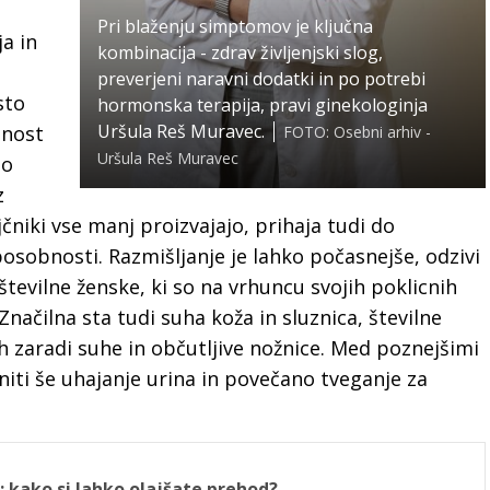
Pri blaženju simptomov je ključna
a in
kombinacija - zdrav življenjski slog,
preverjeni naravni dodatki in po potrebi
sto
hormonska terapija, pravi ginekologinja
Uršula Reš Muravec.
bnost
FOTO: Osebni arhiv -
Uršula Reš Muravec
jo
z
čniki vse manj proizvajajo, prihaja tudi do
sobnosti. Razmišljanje je lahko počasnejše, odzivi
 številne ženske, ki so na vrhuncu svojih poklicnih
načilna sta tudi suha koža in sluznica, številne
h zaradi suhe in občutljive nožnice. Med poznejšimi
i še uhajanje urina in povečano tveganje za
 kako si lahko olajšate prehod?