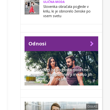
ULIČNA MODA
Slovenka obračala poglede v
krilu, ki je obnorelo ženske po
vsem svetu
Odnosi
3 razlogi za pogoste poletne
prepire med partnerji in kako jih
rešiti
OGLAS