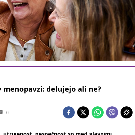
 menopavzi: delujejo ali ne?
0
ja, utrujenost, nespečnost so med glavnimi