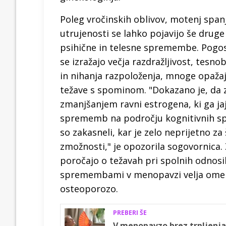
Poleg vročinskih oblivov, motenj spanj
utrujenosti se lahko pojavijo še druge
psihične in telesne spremembe. Pogo
se izražajo večja razdražljivost, tesno
in nihanja razpoloženja, mnoge opaža
težave s spominom. "Dokazano je, da 
zmanjšanjem ravni estrogena, ki ga jaj
sprememb na področju kognitivnih spo
so zakasneli, kar je zelo neprijetno za
zmožnosti," je opozorila sogovornica. Z
poročajo o težavah pri spolnih odnosi
spremembami v menopavzi velja omenit
osteoporozo.
PREBERI ŠE
V menopavzo brez trpljenja: