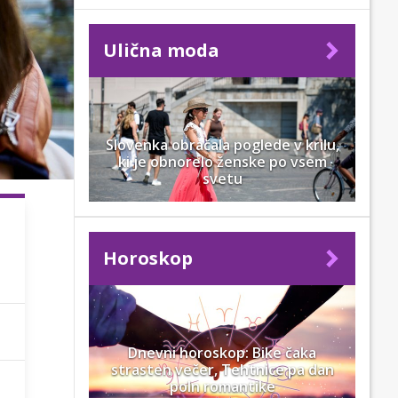
Ulična moda
Slovenka obračala poglede v krilu,
ki je obnorelo ženske po vsem
svetu
Horoskop
Dnevni horoskop: Bike čaka
strasten večer, Tehtnice pa dan
poln romantike