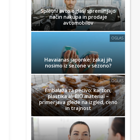
Spletni avto oglasi spreminjajo
način nakupa in prodaje
avtomobilov
OGLAS
Havaianas japonke: zakaj jih
nosimo iz sezone v sezono?
OGLAS
Embalaža za pecivo: karton,
plastika ali BIO material –
primerjava glede na izgled, ceno
in trajnost