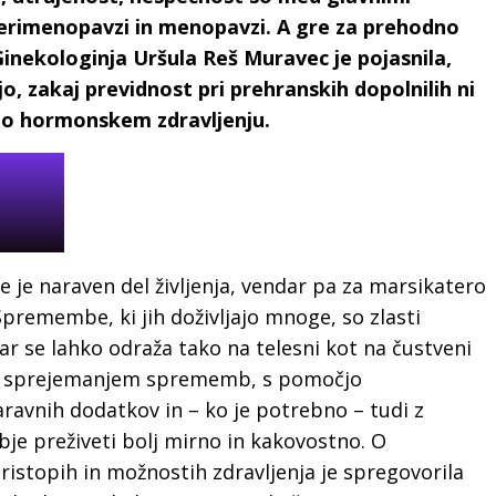
 perimenopavzi in menopavzi. A gre za prehodno
Ginekologinja Uršula Reš Muravec je pojasnila,
 zakaj previdnost pri prehranskih dopolnilih ni
i o hormonskem zdravljenju.
e naraven del življenja, vendar pa za marsikatero
Spremembe, ki jih doživljajo mnoge, so zlasti
ar se lahko odraža tako na telesni kot na čustveni
in sprejemanjem sprememb, s pomočjo
aravnih dodatkov in – ko je potrebno – tudi z
e preživeti bolj mirno in kakovostno. O
istopih in možnostih zdravljenja je spregovorila