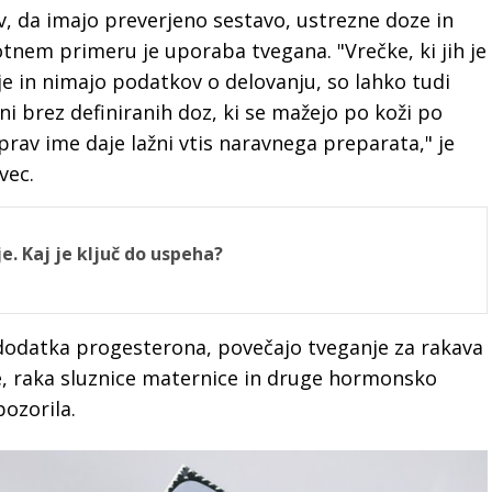
v, da imajo preverjeno sestavo, ustrezne doze in
otnem primeru je uporaba tvegana. "Vrečke, ki jih je
ije in nimajo podatkov o delovanju, so lahko tudi
i brez definiranih doz, ki se mažejo po koži po
rav ime daje lažni vtis naravnega preparata," je
vec.
e. Kaj je ključ do uspeha?
 dodatka progesterona, povečajo tveganje za rakava
e, raka sluznice maternice in druge hormonsko
pozorila.