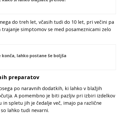
ga do treh let, včasih tudi do 10 let, pri večini pa
t in trajanje simptomov se med posameznicami zelo
 konča, lahko postane še boljša
vnih preparatov
sega po naravnih dodatkih, ki lahko v blažjih
utja. A pomembno je biti pazljiv pri izbiri izdelkov
in spletu jih je čedalje več, imajo pa različne
 so lahko tudi nevarni.