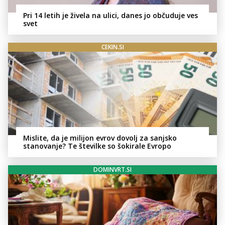
Pri 14 letih je živela na ulici, danes jo občuduje ves
svet
CEKIN.SI
Mislite, da je milijon evrov dovolj za sanjsko
stanovanje? Te številke so šokirale Evropo
DOMINVRT.SI