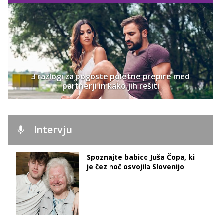
3 razlogi za pogoste poletne prepire med
partnerji in kako jih rešiti
Intervju
Spoznajte babico Juša Čopa, ki
je čez noč osvojila Slovenijo