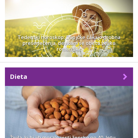
Tedenski horoskop: Dvojčke čakajo drobna
presenečenja, devicam se obeta veliko
romantike
Dieta
Živila, ki bi jih morale jesti ženske po 40. letu