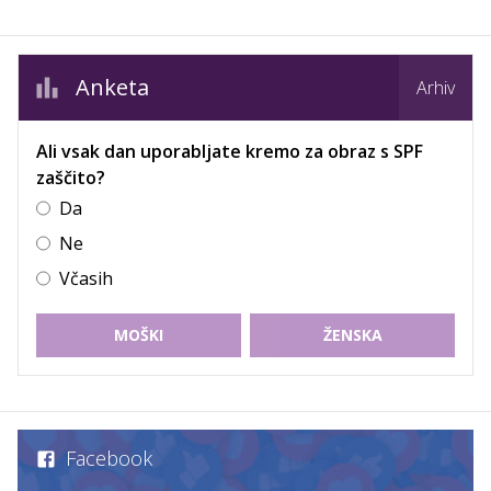
Anketa
Arhiv
Ali vsak dan uporabljate kremo za obraz s SPF
zaščito?
Da
Ne
Včasih
MOŠKI
ŽENSKA
Facebook