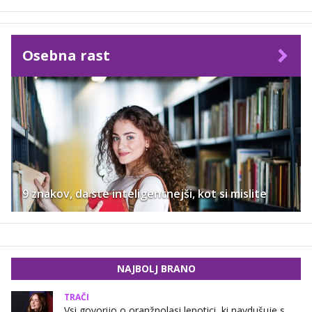
Osebna rast
9 znakov, da ste inteligentnejši, kot si mislite
NAJBOLJ BRANO
TRAČI
Vsi govorijo o oranžnolasi lepotici, ki navdušuje s