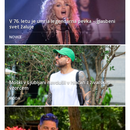
V 76. letu je umrla legendarna pevka – glasbeni
svet žaluje
NOVICE
Moški v Ljubljani navdušil v hlačah z živalskim
vzorcem
MODA