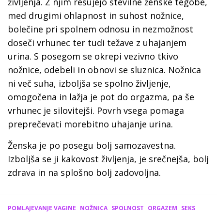
življenja. Z njim rešujejo številne ženske tegobe,
med drugimi ohlapnost in suhost nožnice,
bolečine pri spolnem odnosu in nezmožnost
doseči vrhunec ter tudi težave z uhajanjem
urina. S posegom se okrepi vezivno tkivo
nožnice, odebeli in obnovi se sluznica. Nožnica
ni več suha, izboljša se spolno življenje,
omogočena in lažja je pot do orgazma, pa še
vrhunec je silovitejši. Povrh vsega pomaga
preprečevati morebitno uhajanje urina.
Ženska je po posegu bolj samozavestna.
Izboljša se ji kakovost življenja, je srečnejša, bolj
zdrava in na splošno bolj zadovoljna.
POMLAJEVANJE VAGINE
NOŽNICA
SPOLNOST
ORGAZEM
SEKS