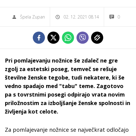
Špela Zupan
02. 12. 2021 08.14
0
Pri pomlajevanju nožnice še zdaleč ne gre
zgolj za estetski poseg, temveč se rešuje
številne ženske tegobe, tudi nekatere, ki še
vedno spadajo med "tabu" teme. Zagotovo
pa s tovrstnimi posegi odpirajo vrata novim
priložnostim za izboljšanje ženske spolnosti in
življenja kot celote.
Za pomlajevanje nožnice se največkrat odločajo