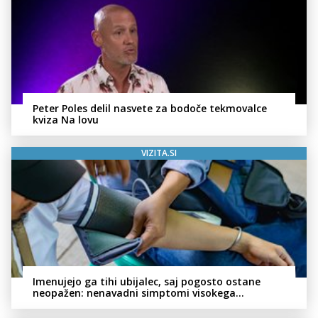
Peter Poles delil nasvete za bodoče tekmovalce
kviza Na lovu
VIZITA.SI
Imenujejo ga tihi ubijalec, saj pogosto ostane
neopažen: nenavadni simptomi visokega
holesterola