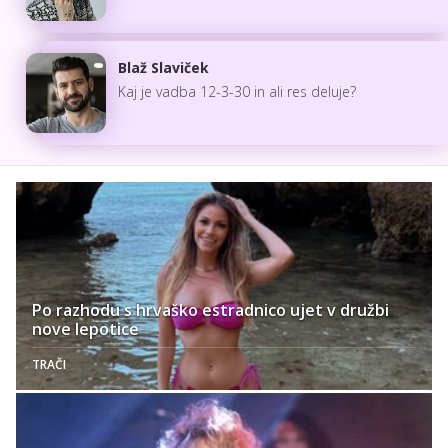
Blaž Slaviček
Kaj je vadba 12-3-30 in ali res deluje?
Po razhodu s hrvaško estradnico ujet v družbi
nove lepotice
TRAČI