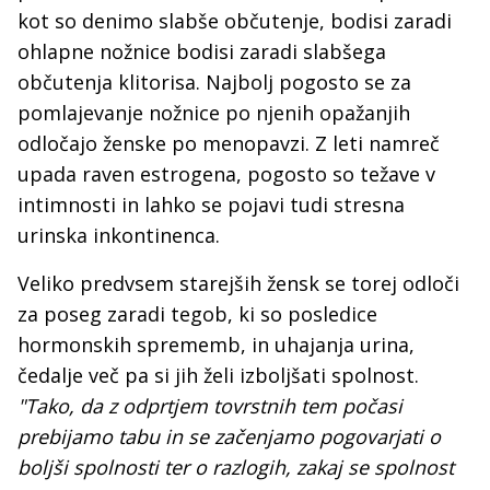
kot so denimo slabše občutenje, bodisi zaradi
ohlapne nožnice bodisi zaradi slabšega
občutenja klitorisa. Najbolj pogosto se za
pomlajevanje nožnice po njenih opažanjih
odločajo ženske po menopavzi. Z leti namreč
upada raven estrogena, pogosto so težave v
intimnosti in lahko se pojavi tudi stresna
urinska inkontinenca.
Veliko predvsem starejših žensk se torej odloči
za poseg zaradi tegob, ki so posledice
hormonskih sprememb, in uhajanja urina,
čedalje več pa si jih želi izboljšati spolnost.
"Tako, da z odprtjem tovrstnih tem počasi
prebijamo tabu in se začenjamo pogovarjati o
boljši spolnosti ter o razlogih, zakaj se spolnost