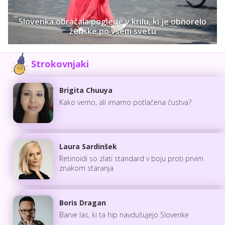
Slovenka obračala poglede v krilu, ki je obnorelo
ženske po vsem svetu
Strokovnjaki
Brigita Chuuya
Kako vemo, ali imamo potlačena čustva?
Laura Sardinšek
Retinoidi so zlati standard v boju proti prvim
znakom staranja
Boris Dragan
Barve las, ki ta hip navdušujejo Slovenke