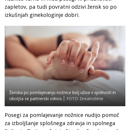
zapletov, pa tudi povratni odzivi žensk so po
izkušnjah ginekologinje dobri.
Ženska po pomlajevanju nožnice bolj uživa v spolnosti in
izboljša se partnerski odnos.
FOTO: Dreamstime
Posegi za pomlajevanje nožnice nudijo pomoč
za izboljšanje splošnega zdravja in spolnega