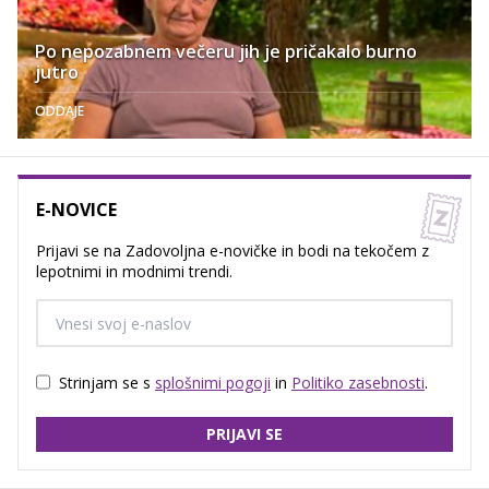
Po nepozabnem večeru jih je pričakalo burno
jutro
ODDAJE
E-NOVICE
Prijavi se na Zadovoljna e-novičke in bodi na tekočem z
lepotnimi in modnimi trendi.
Strinjam se s
splošnimi pogoji
in
Politiko zasebnosti
.
PRIJAVI SE