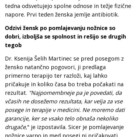
tedna odsvetujejo spolne odnose in težje fizične
napore. Prvi teden ženska jemlje antibiotik.
Odzivi žensk po pomlajevanju nožnice so
dobri, izboljša se spolnost in rešijo se drugih
tegob
Dr. Ksenija Šelih Martinec se pred posegom z
žensko natančno pogovori, ji predlaga
primerno terapijo ter razloži, kaj lahko
pričakuje in koliko časa bo treba počakati na
rezultat.
"Najpomembneje pa je povedati, da
včasih ne dosežemo rezultata, kar velja za vse
posege in terapije v medicini. Ne moremo dati
garancije, ker se vsako telo obnaša nekoliko
drugače
," je izpostavila. Sicer je pomlajevanje
nožnice varno in med posegi ni pričakovati