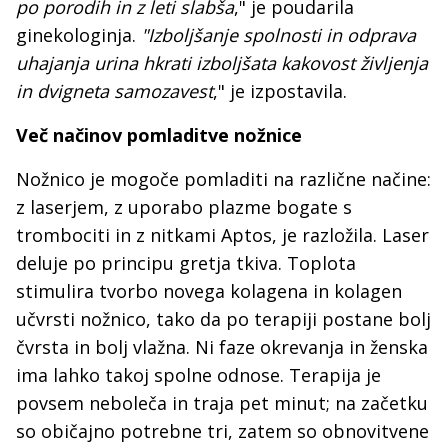
po porodih in z leti slabša
," je poudarila
ginekologinja.
"Izboljšanje spolnosti in odprava
uhajanja urina hkrati izboljšata kakovost življenja
in dvigneta samozavest
," je izpostavila.
Več načinov pomladitve nožnice
Nožnico je mogoče pomladiti na različne načine:
z laserjem, z uporabo plazme bogate s
trombociti in z nitkami Aptos, je razložila. Laser
deluje po principu gretja tkiva. Toplota
stimulira tvorbo novega kolagena in kolagen
učvrsti nožnico, tako da po terapiji postane bolj
čvrsta in bolj vlažna. Ni faze okrevanja in ženska
ima lahko takoj spolne odnose. Terapija je
povsem neboleča in traja pet minut; na začetku
so običajno potrebne tri, zatem so obnovitvene