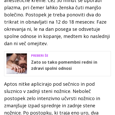
anestetične kreme. Čez 30 minut se uporabi
plazma, pri čemer lahko ženska čuti manjšo
bolečino. Postopek je treba ponoviti dva do
trikrat in obnavljati na 12 do 18 mesecev. Faze
okrevanja ni, le na dan posega se odsvetuje
spolne odnose in kopanje, medtem ko naslednji
dan ni več omejitev.
PREBERI ŠE
Zato so tako pomembni redni in
zdravi spolni odnosi
Aptos nitke aplicirajo pod sečnico in pod
sluznico v zadnji steni nožnice. Neboleč
postopek zelo intenzivno učvrsti nožnico in
zmanjšuje izpad sprednje in zadnje stene
nožnice. Po postopku, ki traja eno uro, dva