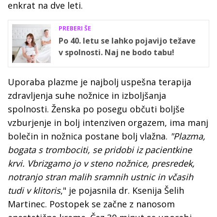
enkrat na dve leti.
PREBERI ŠE
Po 40. letu se lahko pojavijo težave
v spolnosti. Naj ne bodo tabu!
Uporaba plazme je najbolj uspešna terapija
zdravljenja suhe nožnice in izboljšanja
spolnosti. Ženska po posegu občuti boljše
vzburjenje in bolj intenziven orgazem, ima manj
bolečin in nožnica postane bolj vlažna.
"Plazma,
bogata s trombociti, se pridobi iz pacientkine
krvi. Vbrizgamo jo v steno nožnice, presredek,
notranjo stran malih sramnih ustnic in včasih
tudi v klitoris
," je pojasnila dr. Ksenija Šelih
Martinec. Postopek se začne z nanosom