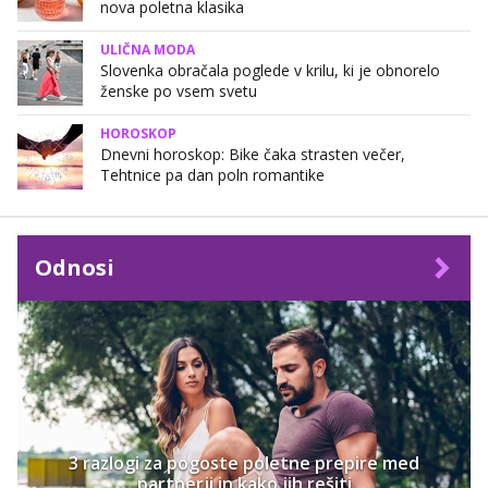
nova poletna klasika
ULIČNA MODA
Slovenka obračala poglede v krilu, ki je obnorelo
ženske po vsem svetu
HOROSKOP
Dnevni horoskop: Bike čaka strasten večer,
Tehtnice pa dan poln romantike
Odnosi
3 razlogi za pogoste poletne prepire med
partnerji in kako jih rešiti