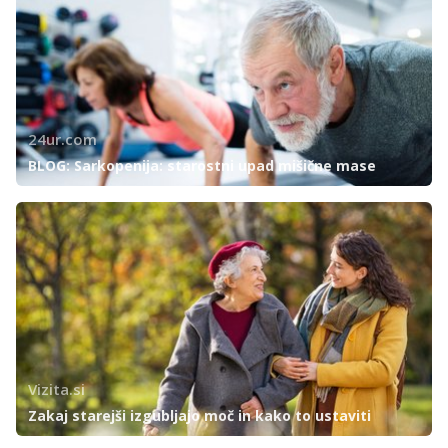
24ur.com
BLOG: Sarkopenija: starostni upad mišične mase
Vizita.si
Zakaj starejši izgubljajo moč in kako to ustaviti