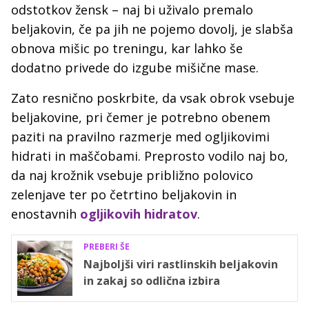
odstotkov žensk – naj bi uživalo premalo
beljakovin, če pa jih ne pojemo dovolj, je slabša
obnova mišic po treningu, kar lahko še
dodatno privede do izgube mišične mase.
Zato resnično poskrbite, da vsak obrok vsebuje
beljakovine, pri čemer je potrebno obenem
paziti na pravilno razmerje med ogljikovimi
hidrati in maščobami. Preprosto vodilo naj bo,
da naj krožnik vsebuje približno polovico
zelenjave ter po četrtino beljakovin in
enostavnih
ogljikovih hidratov
.
PREBERI ŠE
Najboljši viri rastlinskih beljakovin
in zakaj so odlična izbira