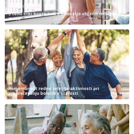
Vizita.si
S temi triki boste tudi s starostjo ohranili mišično
maso
Vizita.si
Pomembnost redne telesne aktivnosti pri
preprečevanju bolezni v starosti