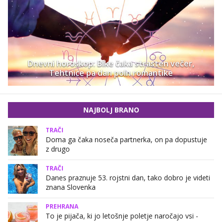
Dnevni horoskop: Bike čaka strasten večer,
Tehtnice pa dan poln romantike
NAJBOLJ BRANO
TRAČI
Doma ga čaka noseča partnerka, on pa dopustuje
z drugo
TRAČI
Danes praznuje 53. rojstni dan, tako dobro je videti
znana Slovenka
PREHRANA
To je pijača, ki jo letošnje poletje naročajo vsi -