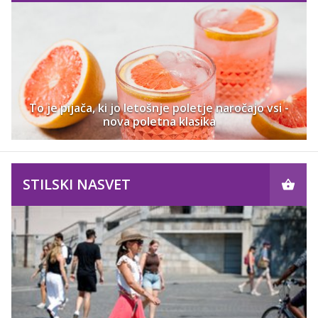
To je pijača, ki jo letošnje poletje naročajo vsi -
nova poletna klasika
STILSKI NASVET