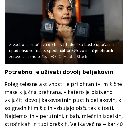
Z vadbo za moč dva do trikrat tedensko boste upočasnili
upad mišične mase, spodbudili presnovo in lažje ohranili
zdravo telesno težo.
FOTO: Adobe Stock
Potrebno je uživati dovolj beljakovin
Poleg telesne aktivnosti je pri ohranitvi mišične
mase ključna prehrana, v katero je bistveno
vključiti dovolj kakovostnih pustih beljakovin, ki
so gradniki mišic in vzbujajo občutek sitosti.
Najdemo jih v perutnini, ribah, mlečnih izdelkih,
stročnicah in tudi oreških. Velika večina – kar 40