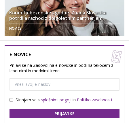
Konec ljubezenske zgodbe: Znana Slovenka
potrdila razhod z dolgoletnim partnerjem
NOVICE
E-NOVICE
Prijavi se na Zadovoljna e-novičke in bodi na tekočem z
lepotnimi in modnimi trendi.
Strinjam se s
splošnimi pogoji
in
Politiko zasebnosti
.
PRIJAVI SE