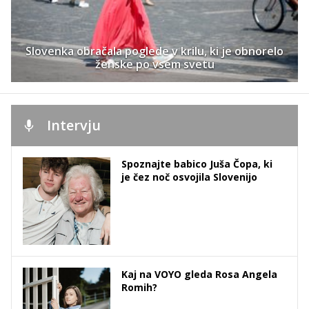
Slovenka obračala poglede v krilu, ki je obnorelo
ženske po vsem svetu
Intervju
Spoznajte babico Juša Čopa, ki
je čez noč osvojila Slovenijo
Kaj na VOYO gleda Rosa Angela
Romih?