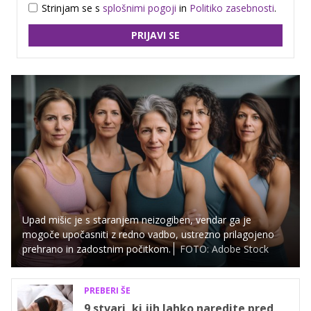
Strinjam se s
splošnimi pogoji
in
Politiko zasebnosti
.
PRIJAVI SE
Upad mišic je s staranjem neizogiben, vendar ga je
mogoče upočasniti z redno vadbo, ustrezno prilagojeno
prehrano in zadostnim počitkom.
FOTO: Adobe Stock
PREBERI ŠE
9 stvari, ki jih lahko naredite pred