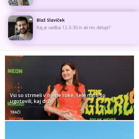
Blaž Slaviček
Kaj je vadba 12-3-30 in ali res deluje?
Vsi so strmeli v njene roke, šele nato so
ugotovili, kaj drži
TRAČI