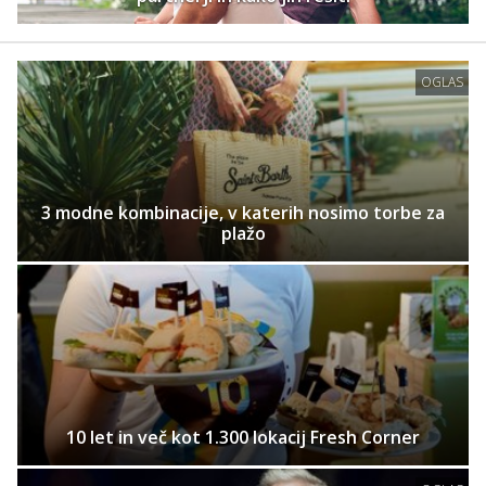
OGLAS
3 modne kombinacije, v katerih nosimo torbe za
plažo
10 let in več kot 1.300 lokacij Fresh Corner