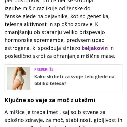
pet odstotkov, pri čemer se stopnja
izgube mišic razlikuje od ženske do
ženske glede na dejavnike, kot so genetika,
telesna aktivnost in splošno zdravje. K
zmanjšanju ob staranju veliko prispevajo
hormonske spremembe, predvsem upad
estrogena, ki spodbuja sintezo
beljakovin
in
posledično skrbi za ohranjanje mišične mase.
PREBERI ŠE
Kako skrbeti za svoje telo glede na
obliko telesa?
Ključne so vaje za moč z utežmi
A mišice je treba imeti, saj so bistvene za
splošno zdravje, za moč, stabilnost, gibljivost in