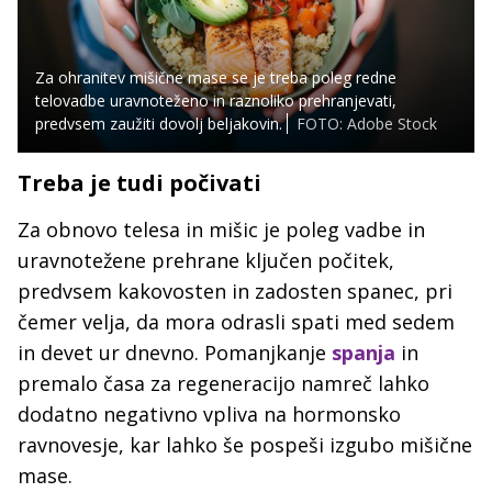
Za ohranitev mišične mase se je treba poleg redne
telovadbe uravnoteženo in raznoliko prehranjevati,
predvsem zaužiti dovolj beljakovin.
FOTO: Adobe Stock
Treba je tudi počivati
Za obnovo telesa in mišic je poleg vadbe in
uravnotežene prehrane ključen počitek,
predvsem kakovosten in zadosten spanec, pri
čemer velja, da mora odrasli spati med sedem
in devet ur dnevno. Pomanjkanje
spanja
in
premalo časa za regeneracijo namreč lahko
dodatno negativno vpliva na hormonsko
ravnovesje, kar lahko še pospeši izgubo mišične
mase.