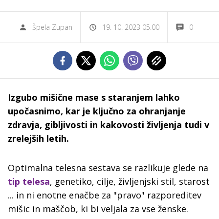
Špela Zupan
19. 10. 2023 05.00
0
Izgubo mišične mase s staranjem lahko
upočasnimo, kar je ključno za ohranjanje
zdravja, gibljivosti in kakovosti življenja tudi v
zrelejših letih.
Optimalna telesna sestava se razlikuje glede na
tip telesa
, genetiko, cilje, življenjski stil, starost
... in ni enotne enačbe za "pravo" razporeditev
mišic in maščob, ki bi veljala za vse ženske.