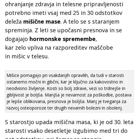
ohranjanje zdravja in telesne pripravljenosti
potrebno imeti vsaj med 25 in 30 odstotkov
deleža
mišične mase
. A telo se s staranjem
spreminja. Z leti se upočasni presnova in se
dogajajo
hormonske spremembe
,
kar zelo vpliva na razporeditev maščobe
in mišic v telesu.
Mišice pomagajo pri vsakdanjih opravilih, da tudi v starosti
ostanemo močni in gibčni, kar je ključno za kakovostno in
neodvisno življenje. Kosti so bolj zdrave, vezi so trdnejše in
gibljivost je boljša. Manjša je nevarnost za poškodbe, postava
je lepše oblikovana, presnova je boljša. Manj je tveganja za
razvoj osteoporoze ter drugih nevarnih bolezni in obolenj.
S starostjo upada mišična masa, ki je od 30. leta
starosti vsako desetletje izgubimo med tri do