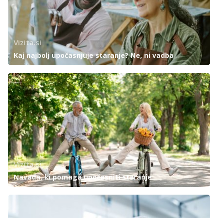
Vizita.si
Kaj najbolj upočasnjuje staranje? Ne, ni vadba
Vizita.si
Navada, ki pomaga upočasniti staranje