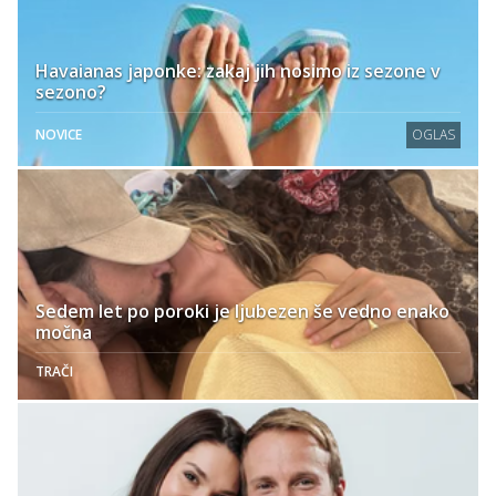
Havaianas japonke: zakaj jih nosimo iz sezone v
sezono?
NOVICE
OGLAS
Sedem let po poroki je ljubezen še vedno enako
močna
TRAČI