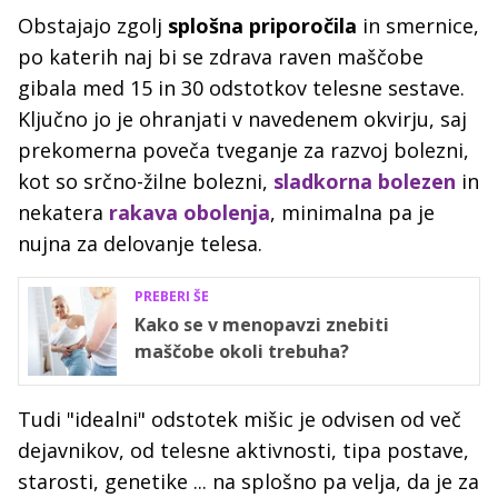
Obstajajo zgolj
splošna priporočila
in smernice,
po katerih naj bi se zdrava raven maščobe
gibala med 15 in 30 odstotkov telesne sestave.
Ključno jo je ohranjati v navedenem okvirju, saj
prekomerna poveča tveganje za razvoj bolezni,
kot so srčno-žilne bolezni,
sladkorna bolezen
in
nekatera
rakava obolenja
, minimalna pa je
nujna za delovanje telesa.
PREBERI ŠE
Kako se v menopavzi znebiti
maščobe okoli trebuha?
Tudi "idealni" odstotek mišic je odvisen od več
dejavnikov, od telesne aktivnosti, tipa postave,
starosti, genetike ... na splošno pa velja, da je za