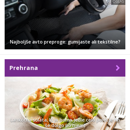
OGLAS
Najboljše avto preproge: gumijaste ali tekstilne?
Prehrana
Lahkotna solata, ki jo bomo jedle celo poletje (in
še dolgo po njem)