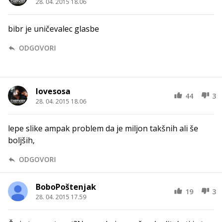
28. 04. 2015 18.06
bibr je uničevalec glasbe
ODGOVORI
lovesosa
44
3
28. 04. 2015 18.06
lepe slike ampak problem da je miljon takšnih ali še
boljših,
ODGOVORI
BoboPoštenjak
19
3
28. 04. 2015 17.59