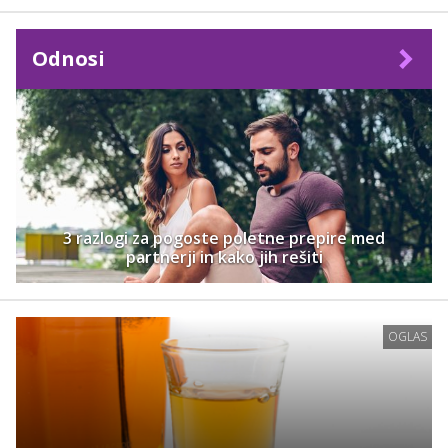
Odnosi
3 razlogi za pogoste poletne prepire med
partnerji in kako jih rešiti
OGLAS