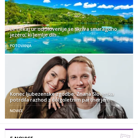
Le nekaj ur od Slovenije se skriva smaragdno
jezero, ki jemlje dih
POTOVANJA
Konec ljubezenske zgodbe: Znana Slovenka
potrdila razhod z dolgoletnim partnerjem
NOVICE