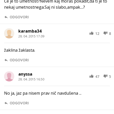
Če je to umetnost?Nevem kaj moraš pokadit,da ti je to
nekaj umetnostnega.Saj ni slabo,ampak....?
ODGOVORI
karamba34
12
8
28. 04. 2015 17.09
žaklina žaklasta.
ODGOVORI
anyssa
47
5
28. 04. 2015 16.50
No ja, jaz pa nisem prav nič navdušena ...
ODGOVORI