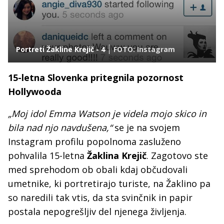
Portreti Žakline Krejič - 4
FOTO: Instagram
15-letna Slovenka pritegnila pozornost
Hollywooda
„Moj idol Emma Watson je videla mojo skico in
bila nad njo navdušena,“
se je na svojem
Instagram profilu popolnoma zasluženo
pohvalila 15-letna
Žaklina Krejič
. Zagotovo ste
med sprehodom ob obali kdaj občudovali
umetnike, ki portretirajo turiste, na Žaklino pa
so naredili tak vtis, da sta svinčnik in papir
postala nepogrešljiv del njenega življenja.