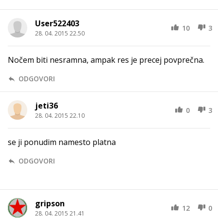
User522403
10
3
28. 04. 2015 22.50
Nočem biti nesramna, ampak res je precej povprečna.
ODGOVORI
jeti36
0
3
28. 04. 2015 22.10
se ji ponudim namesto platna
ODGOVORI
gripson
12
0
28. 04. 2015 21.41