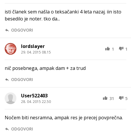
isti članek sem našla o teksačanki 4 leta nazaj. iin isto
besedilo je noter. tko da...
ODGOVORI
lordslayer
1
1
29. 04. 2015 08.15
nič posebnega, ampak dam + za trud
ODGOVORI
User522403
31
5
28. 04. 2015 22.50
Nočem biti nesramna, ampak res je precej povprečna.
ODGOVORI