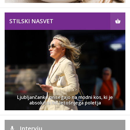
STILSKI NASVET
Ljubljančanke prisegajo na modni kos, ki je
absolutni hit letošnjega poletja
Intervju