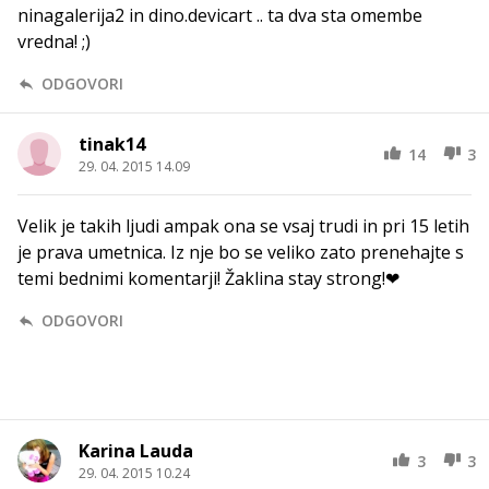
ninagalerija2 in dino.devicart .. ta dva sta omembe
vredna! ;)
ODGOVORI
tinak14
14
3
29. 04. 2015 14.09
Velik je takih ljudi ampak ona se vsaj trudi in pri 15 letih
je prava umetnica. Iz nje bo se veliko zato prenehajte s
temi bednimi komentarji! Žaklina stay strong!❤
ODGOVORI
Karina Lauda
3
3
29. 04. 2015 10.24