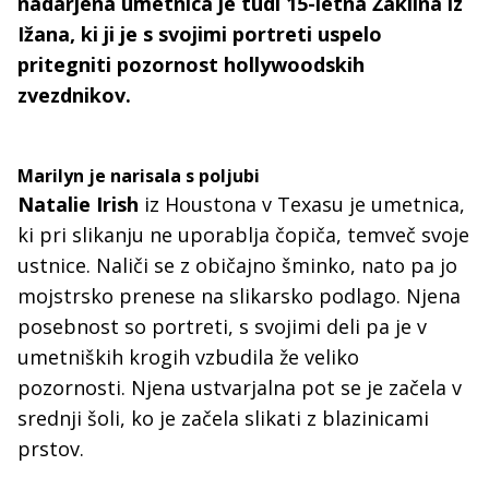
nadarjena umetnica je tudi 15-letna Žaklina iz
Ižana, ki ji je s svojimi portreti uspelo
pritegniti pozornost hollywoodskih
zvezdnikov.
Marilyn je narisala s poljubi
Natalie Irish
iz Houstona v Texasu je umetnica,
ki pri slikanju ne uporablja čopiča, temveč svoje
ustnice. Naliči se z običajno šminko, nato pa jo
mojstrsko prenese na slikarsko podlago. Njena
posebnost so portreti, s svojimi deli pa je v
umetniških krogih vzbudila že veliko
pozornosti. Njena ustvarjalna pot se je začela v
srednji šoli, ko je začela slikati z blazinicami
prstov.