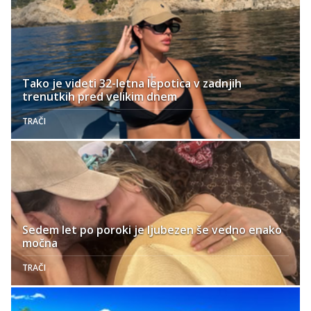
Tako je videti 32-letna lepotica v zadnjih
trenutkih pred velikim dnem
TRAČI
Sedem let po poroki je ljubezen še vedno enako
močna
TRAČI