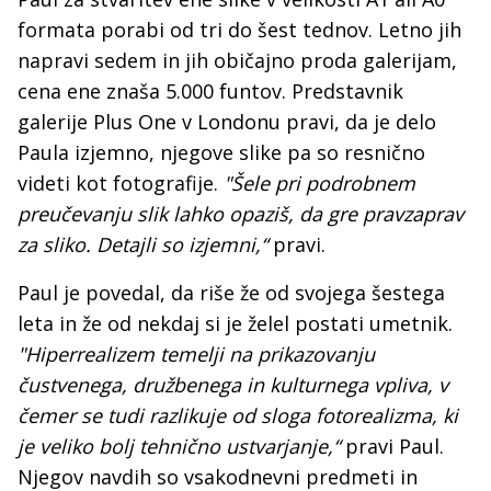
formata porabi od tri do šest tednov. Letno jih
napravi sedem in jih običajno proda galerijam,
cena ene znaša 5.000 funtov. Predstavnik
galerije Plus One v Londonu pravi, da je delo
Paula izjemno, njegove slike pa so resnično
videti kot fotografije.
"Šele pri podrobnem
preučevanju slik lahko opaziš, da gre pravzaprav
za sliko. Detajli so izjemni,“
pravi.
Paul je povedal, da riše že od svojega šestega
leta in že od nekdaj si je želel postati umetnik.
"Hiperrealizem temelji na prikazovanju
čustvenega, družbenega in kulturnega vpliva, v
čemer se tudi razlikuje od sloga fotorealizma, ki
je veliko bolj tehnično ustvarjanje,“
pravi Paul.
Njegov navdih so vsakodnevni predmeti in