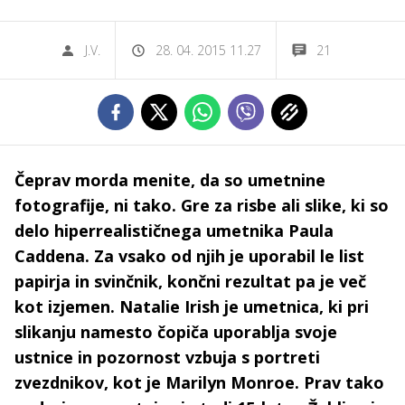
J.V.
28. 04. 2015 11.27
21
Čeprav morda menite, da so umetnine
fotografije, ni tako. Gre za risbe ali slike, ki so
delo hiperrealističnega umetnika Paula
Caddena. Za vsako od njih je uporabil le list
papirja in svinčnik, končni rezultat pa je več
kot izjemen. Natalie Irish je umetnica, ki pri
slikanju namesto čopiča uporablja svoje
ustnice in pozornost vzbuja s portreti
zvezdnikov, kot je Marilyn Monroe. Prav tako