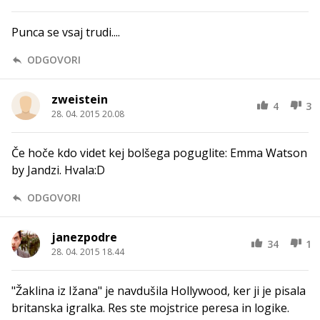
Punca se vsaj trudi....
ODGOVORI
zweistein
4
3
28. 04. 2015 20.08
Če hoče kdo videt kej bolšega poguglite: Emma Watson
by Jandzi. Hvala:D
ODGOVORI
janezpodre
34
1
28. 04. 2015 18.44
"Žaklina iz Ižana" je navdušila Hollywood, ker ji je pisala
britanska igralka. Res ste mojstrice peresa in logike.