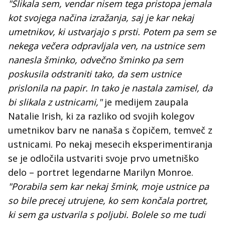
"Slikala sem, vendar nisem tega pristopa jemala
kot svojega načina izražanja, saj je kar nekaj
umetnikov, ki ustvarjajo s prsti. Potem pa sem se
nekega večera odpravljala ven, na ustnice sem
nanesla šminko, odvečno šminko pa sem
poskusila odstraniti tako, da sem ustnice
prislonila na papir. In tako je nastala zamisel, da
bi slikala z ustnicami,"
je medijem zaupala
Natalie Irish, ki za razliko od svojih kolegov
umetnikov barv ne nanaša s čopičem, temveč z
ustnicami. Po nekaj mesecih eksperimentiranja
se je odločila ustvariti svoje prvo umetniško
delo – portret legendarne Marilyn Monroe.
"Porabila sem kar nekaj šmink, moje ustnice pa
so bile precej utrujene, ko sem končala portret,
ki sem ga ustvarila s poljubi. Bolele so me tudi