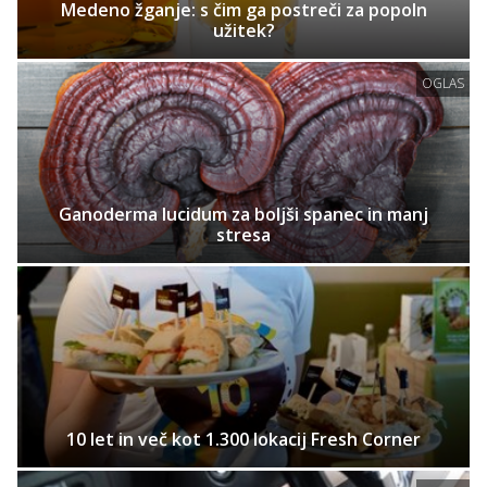
Medeno žganje: s čim ga postreči za popoln
užitek?
OGLAS
Ganoderma lucidum za boljši spanec in manj
stresa
10 let in več kot 1.300 lokacij Fresh Corner