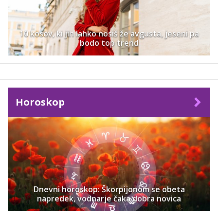
10 kosov, ki jih lahko nosiš že avgusta, jeseni pa
bodo top trend
Horoskop
Dnevni horoskop: Škorpijonom se obeta
napredek, vodnarje čaka dobra novica