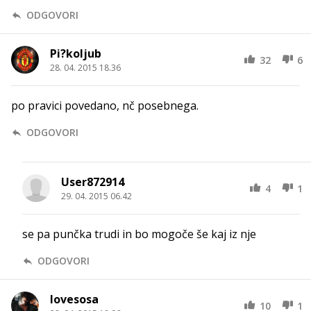
ODGOVORI
Pi?koljub
32
6
28. 04. 2015 18.36
po pravici povedano, nč posebnega.
ODGOVORI
User872914
4
1
29. 04. 2015 06.42
se pa punčka trudi in bo mogoče še kaj iz nje
ODGOVORI
lovesosa
10
1