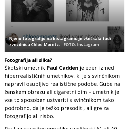
Njeno fotografijo na Instagramu je všečkala tudi
zvezdnica Chloe Moretz.
FOTO: Instagram
Fotografija ali slika?
Škotski umetnik
Paul Cadden
je eden izmed
hiperrealističnih umetnikov, ki je s svinčnikom
napravil osupljivo realistične podobe. Gube na
ženskem obrazu ali cigaretni dim – umetnik je
vse to sposoben ustvariti s svinčnikom tako
podrobno, da je težko presoditi, ali gre za
fotografijo ali risbo.
Paul za stvaritev ene slike v velikosti A1 ali A0