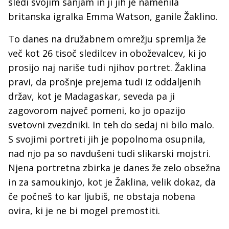
sledi svojim sanjam in ji jih je namenila
britanska igralka Emma Watson, ganile Žaklino.
To danes na družabnem omrežju spremlja že
več kot 26 tisoč sledilcev in oboževalcev, ki jo
prosijo naj nariše tudi njihov portret. Žaklina
pravi, da prošnje prejema tudi iz oddaljenih
držav, kot je Madagaskar, seveda pa ji
zagovorom največ pomeni, ko jo opazijo
svetovni zvezdniki. In teh do sedaj ni bilo malo.
S svojimi portreti jih je popolnoma osupnila,
nad njo pa so navdušeni tudi slikarski mojstri.
Njena portretna zbirka je danes že zelo obsežna
in za samoukinjo, kot je Žaklina, velik dokaz, da
če počneš to kar ljubiš, ne obstaja nobena
ovira, ki je ne bi mogel premostiti.