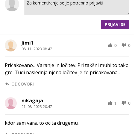
PRIJAVI SE
Jimi1
0
0
08. 11. 2023 08.47
Pričakovano... Varanje in ločitev. Pri takšni muhi to tako
gre. Tudi naslednja njena ločitev je že pričakovana...
ODGOVORI
nikagaja
1
0
21. 08. 2023 20.47
kdor sam vara, to ocita drugemu.