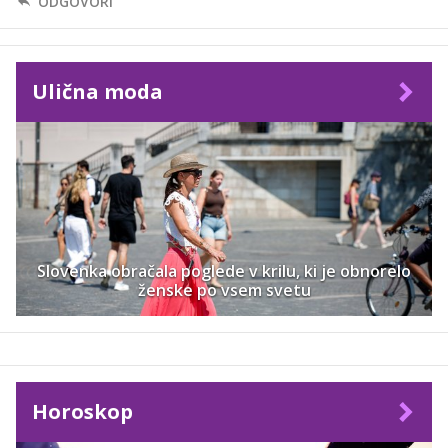
ODGOVORI
Ulična moda
Slovenka obračala poglede v krilu, ki je obnorelo
ženske po vsem svetu
Horoskop