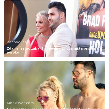
Zadovoljna.si
Zdaj je jasno, zakaj Britneyjina sinova nista prišla na
poroko
Moskisvet.com