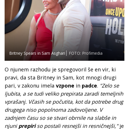
Britney Spears in Sam Asghari
FOTO: Profimedia
O njunem razhodu je spregovoril še en vir, ki
pravi, da sta Britney in Sam, kot mnogi drugi
pari, v zakonu imela
vzpone
in
padce
.
"Zelo se
ljubita, a se tudi veliko prepirata zaradi temeljnih
vprašanj. Včasih se počutita, kot da potrebe drug
drugega niso popolnoma zadovoljene. V
zadnjem času so se stvari obrnile na slabše in
njuni
prepiri
so postali resnejši in resničnejši,"
je