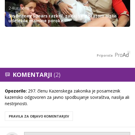
24ur.com
Sin Britney Spears razkril, zakaj se z bratom nista
udeležila mamine poroke
Priporoča
KOMENTARJI
(2)
Opozorilo:
297. členu Kazenskega zakonika je posameznik
kazensko odgovoren za javno spodbujanje sovraštva, nasilja ali
nestrpnosti.
PRAVILA ZA OBJAVO KOMENTARJEV