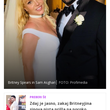
Britney Spears in Sam Asghari
FOTO: Profimedia
PREBERI ŠE
Zdaj je jasno, zakaj Britneyjina
sinova nista prišla na poroko