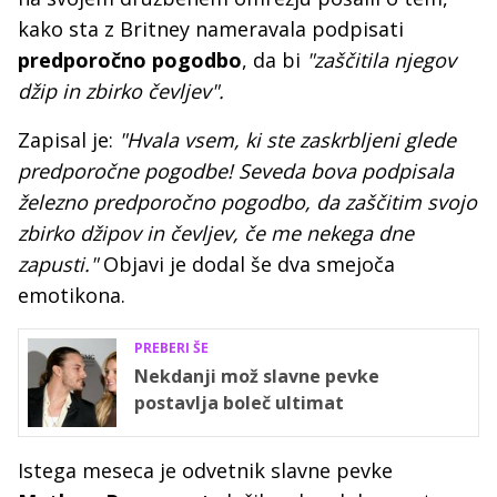
kako sta z Britney nameravala podpisati
predporočno pogodbo
, da bi
"zaščitila njegov
džip in zbirko čevljev".
Zapisal je:
"Hvala vsem, ki ste zaskrbljeni glede
predporočne pogodbe! Seveda bova podpisala
železno predporočno pogodbo, da zaščitim svojo
zbirko džipov in čevljev, če me nekega dne
zapusti."
Objavi je dodal še dva smejoča
emotikona.
PREBERI ŠE
Nekdanji mož slavne pevke
postavlja boleč ultimat
Istega meseca je odvetnik slavne pevke