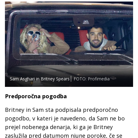
Sam Asghari in Britney Spears
FOTO: Profimedia
Predporočna pogodba
Britney in Sam sta podpisala predporočno
pogodbo, v kateri je navedeno, da Sam ne bo
prejel nobenega denarja, ki ga je Britney
zaslužila pred datumom njune poroke, če se