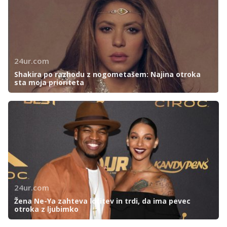
24ur.com
Shakira po razhodu z nogometašem: Najina otroka
sta moja prioriteta
24ur.com
Žena Ne-Ya zahteva ločitev in trdi, da ima pevec
otroka z ljubimko