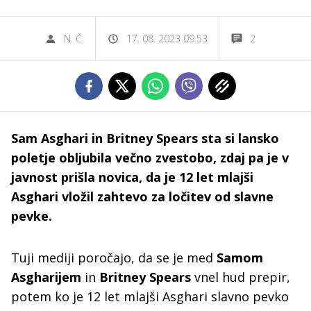
N. Č.
17. 08. 2023 09.53
2
Sam Asghari in Britney Spears sta si lansko
poletje obljubila večno zvestobo, zdaj pa je v
javnost prišla novica, da je 12 let mlajši
Asghari vložil zahtevo za ločitev od slavne
pevke.
Tuji mediji poročajo, da se je med
Samom
Asgharijem
in
Britney Spears
vnel hud prepir,
potem ko je 12 let mlajši Asghari slavno pevko