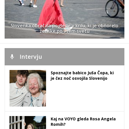
Slovenka obračala poglede v krilu, ki je obnorelo
ženske po vsem svetu
Intervju
Spoznajte babico Juša Čopa, ki
je čez noč osvojila Slovenijo
Kaj na VOYO gleda Rosa Angela
Romih?