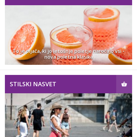
To je pijača, ki jo letošnje poletje naročajo vsi -
nova poletna klasika
STILSKI NASVET