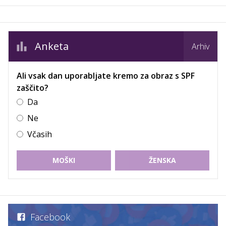
Anketa
Arhiv
Ali vsak dan uporabljate kremo za obraz s SPF
zaščito?
Da
Ne
Včasih
MOŠKI
ŽENSKA
Facebook