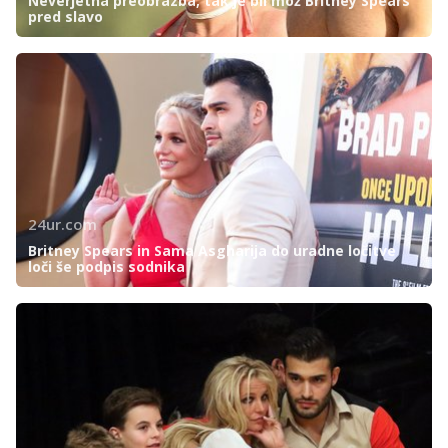
Neverjetna preobrazba, tak je bil mož Britney Spears
pred slavo
24ur.com
Britney Spears in Sama Asgharija do uradne ločitve
loči še podpis sodnika