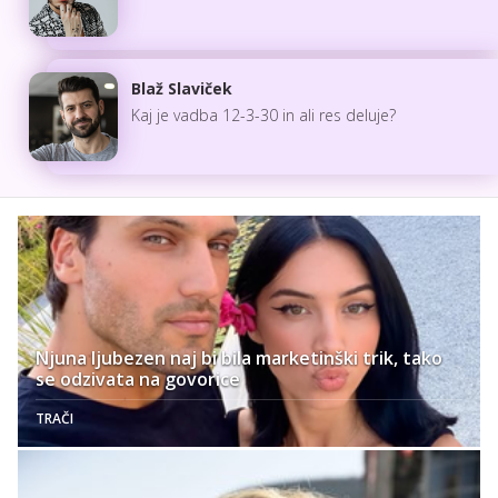
Blaž Slaviček
Kaj je vadba 12-3-30 in ali res deluje?
Njuna ljubezen naj bi bila marketinški trik, tako
se odzivata na govorice
TRAČI