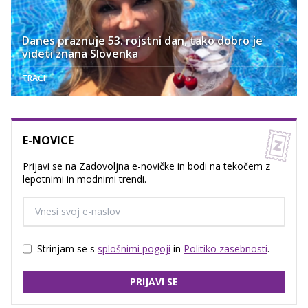
Danes praznuje 53. rojstni dan, tako dobro je
videti znana Slovenka
TRAČI
E-NOVICE
Prijavi se na Zadovoljna e-novičke in bodi na tekočem z
lepotnimi in modnimi trendi.
Strinjam se s
splošnimi pogoji
in
Politiko zasebnosti
.
PRIJAVI SE