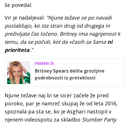
še povedal.
Vir je nadaljeval:
"Njune težave se po navadi
poslabšajo, ko sta stran drug od drugega in
preživljata čas ločeno. Britney ima nagnjenost k
temu, da se počuti, kot da včasih za Sama
ni
prioriteta
."
PREBERI ŠE
Britney Spears delila grozljive
podrobnosti iz preteklosti
Njune težave naj bi se sicer začele že pred
poroko, par je namreč skupaj že od leta 2016,
spoznala pa sta se, ko je Asghari nastopil v
njenem videospotu za skladbo
Slumber Party
.