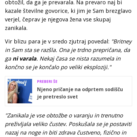
obtožil, da ga je prevarala. Na prevaro naj bi
kazale številne govorice, ki jim je Sam brezglavo
verjel, čeprav je njegova žena vse skupaj
zanikala.
Vir blizu para je v sredo zjutraj povedal:
"Britney
in Sam sta se razšla. Ona je trdno prepričana, da
ga
ni varala
. Nekaj časa se nista razumela in
končno se je končalo po veliki eksploziji."
PREBERI ŠE
Njeno pričanje na odprtem sodišču
je pretreslo svet
"Zanikala je vse obtožbe o varanju in trenutno
preživljala veliko čustev. Poskušala se je postaviti
nazaj na noge in biti zdrava čustveno, fizično in