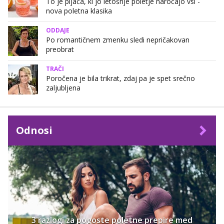
To je pijača, ki jo letošnje poletje naročajo vsi -
nova poletna klasika
ODDAJE
Po romantičnem zmenku sledi nepričakovan
preobrat
TRAČI
Poročena je bila trikrat, zdaj pa je spet srečno
zaljubljena
Odnosi
3 razlogi za pogoste poletne prepire med