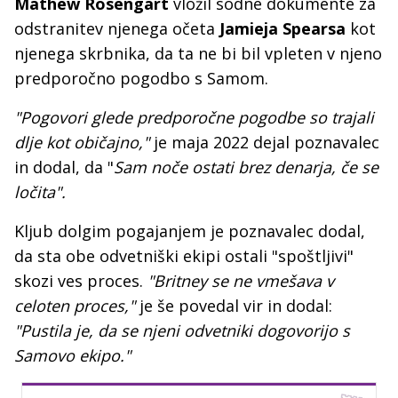
Mathew Rosengart
vložil sodne dokumente za
odstranitev njenega očeta
Jamieja Spearsa
kot
njenega skrbnika, da ta ne bi bil vpleten v njeno
predporočno pogodbo s Samom.
"Pogovori glede predporočne pogodbe so trajali
dlje kot običajno,"
je maja 2022 dejal poznavalec
in dodal, da "
Sam noče ostati brez denarja, če se
ločita".
Kljub dolgim pogajanjem je poznavalec dodal,
da sta obe odvetniški ekipi ostali "spoštljivi"
skozi ves proces.
"Britney se ne vmešava v
celoten proces,"
je še povedal vir in dodal:
"Pustila je, da se njeni odvetniki dogovorijo s
Samovo ekipo."