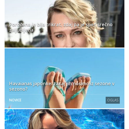
Poročena je bila trikrat, zdaj pa je spet srečno
zaljubljena
TRAČI
Havaianas japonke: zakaj jih nosimo iz sezone v
sezono?
NOVICE
OGLAS