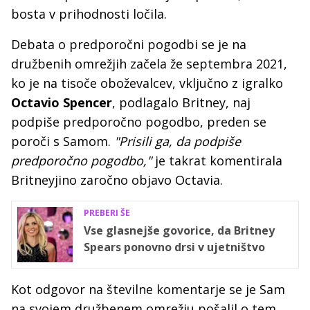
bosta v prihodnosti ločila.
Debata o predporočni pogodbi se je na
družbenih omrežjih začela že septembra 2021,
ko je na tisoče oboževalcev, vključno z igralko
Octavio Spencer
, podlagalo Britney, naj
podpiše predporočno pogodbo, preden se
poroči s Samom.
"Prisili ga, da podpiše
predporočno pogodbo,"
je takrat komentirala
Britneyjino zaročno objavo Octavia.
PREBERI ŠE
Vse glasnejše govorice, da Britney
Spears ponovno drsi v ujetništvo
Kot odgovor na številne komentarje se je Sam
na svojem družbenem omrežju pošalil o tem,