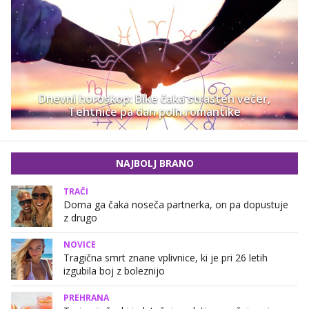
Dnevni horoskop: Bike čaka strasten večer,
Tehtnice pa dan poln romantike
NAJBOLJ BRANO
TRAČI
Doma ga čaka noseča partnerka, on pa dopustuje
z drugo
NOVICE
Tragična smrt znane vplivnice, ki je pri 26 letih
izgubila boj z boleznijo
PREHRANA