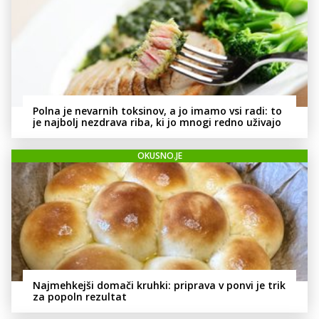
Polna je nevarnih toksinov, a jo imamo vsi radi: to
je najbolj nezdrava riba, ki jo mnogi redno uživajo
OKUSNO.JE
Najmehkejši domači kruhki: priprava v ponvi je trik
za popoln rezultat