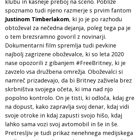
klubu in kasneje preboj na sceno. Pobliže
spoznamo tudi njeno razmerje s prvim fantom
Justinom Timberlakom
, ki jo je po razhodu
obtoževal za nečedna dejanja, poleg tega pa je
o tem brezsramno govoril z novinarji.
Dokumentarni film spremlja tudi pevkine
najbolj zagrizene oboževalce, ki so leta 2020
nase opozorili z gibanjem #FreeBritney, ki je
zavzelo vsa družbena omrežja. Oboževalci si
namreč prizadevajo, da bi Britney zaživela brez
skrbništva svojega očeta, ki ima nad njo
popolno kontrolo. On je tisti, ki odloča, kdaj gre
na dopust, kako zapravlja svoj denar, kdaj vidi
svoje otroke in kdaj zapusti svojo hišo, kdaj
lahko sama vozi svoj avtomobil in še in še.
Pretresljiv je tudi prikaz nenehnega medijskega