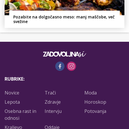
Pozabite na dolgočasno meso: manj maščobe, več
svežine
RUBRIKE:
Novice
Trači
Moda
Lepota
Zdravje
Horoskop
Osebna rast in
Intervju
Potovanja
odnosi
Kraljevo
Oddaje