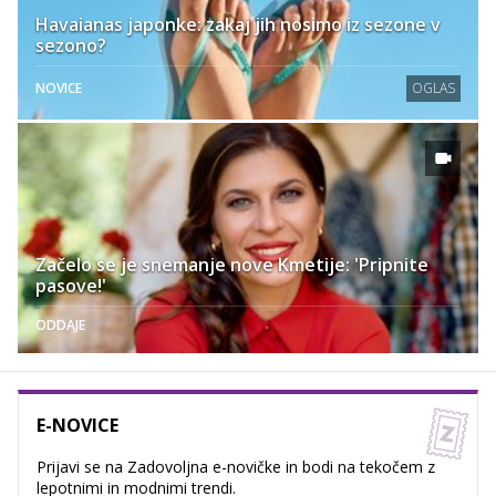
Havaianas japonke: zakaj jih nosimo iz sezone v
sezono?
NOVICE
OGLAS
Začelo se je snemanje nove Kmetije: 'Pripnite
pasove!'
ODDAJE
E-NOVICE
Prijavi se na Zadovoljna e-novičke in bodi na tekočem z
lepotnimi in modnimi trendi.