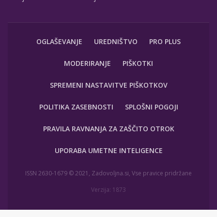
OGLAŠEVANJE
UREDNIŠTVO
PRO PLUS
MODERIRANJE
PIŠKOTKI
SPREMENI NASTAVITVE PIŠKOTKOV
POLITIKA ZASEBNOSTI
SPLOŠNI POGOJI
PRAVILA RAVNANJA ZA ZAŠČITO OTROK
UPORABA UMETNE INTELIGENCE
ISSN 2630-1679 © 2021, Zadovoljna.si, Vse pravice pridržane
Verzija: 1873