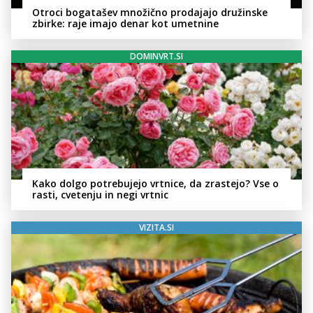
Otroci bogatašev množično prodajajo družinske
zbirke: raje imajo denar kot umetnine
DOMINVRT.SI
Kako dolgo potrebujejo vrtnice, da zrastejo? Vse o
rasti, cvetenju in negi vrtnic
VIZITA.SI