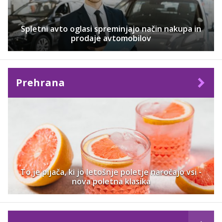
Spletni avto oglasi spreminjajo način nakupa in
prodaje avtomobilov
Prehrana
To je pijača, ki jo letošnje poletje naročajo vsi -
nova poletna klasika