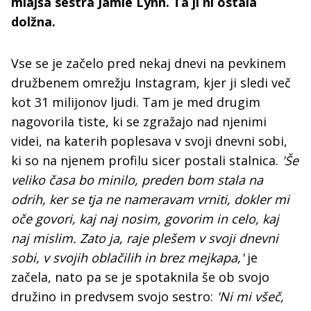
mlajša sestra Jamie Lynn. Ta ji ni ostala
dolžna.
Vse se je začelo pred nekaj dnevi na pevkinem
družbenem omrežju Instagram, kjer ji sledi več
kot 31 milijonov ljudi. Tam je med drugim
nagovorila tiste, ki se zgražajo nad njenimi
videi, na katerih poplesava v svoji dnevni sobi,
ki so na njenem profilu sicer postali stalnica.
'Še
veliko časa bo minilo, preden bom stala na
odrih, ker se tja ne nameravam vrniti, dokler mi
oče govori, kaj naj nosim, govorim in celo, kaj
naj mislim. Zato ja, raje plešem v svoji dnevni
sobi, v svojih oblačilih in brez mejkapa,'
je
začela, nato pa se je spotaknila še ob svojo
družino in predvsem svojo sestro:
'Ni mi všeč,