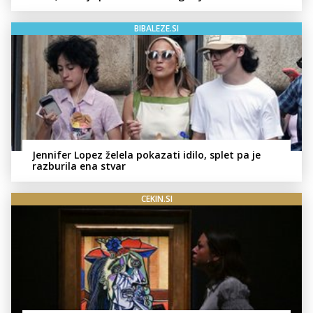
BIBALEZE.SI
Jennifer Lopez želela pokazati idilo, splet pa je
razburila ena stvar
CEKIN.SI