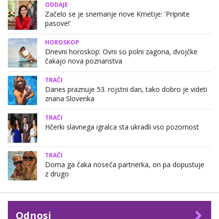
ODDAJE
Začelo se je snemanje nove Kmetije: 'Pripnite
pasove!'
HOROSKOP
Dnevni horoskop: Ovni so polni zagona, dvojčke
čakajo nova poznanstva
TRAČI
Danes praznuje 53. rojstni dan, tako dobro je videti
znana Slovenka
TRAČI
Hčerki slavnega igralca sta ukradli vso pozornost
TRAČI
Doma ga čaka noseča partnerka, on pa dopustuje
z drugo
Odnosi