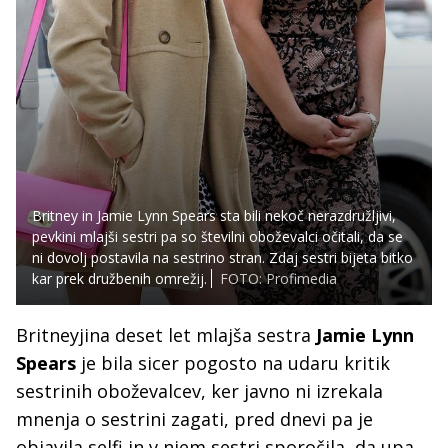
Britney in Jamie Lynn Spears sta bili nekoč nerazdružljivi,
pevkini mlajši sestri pa so številni oboževalci očitali, da se
ni dovolj postavila na sestrino stran. Zdaj sestri bijeta bitko
kar prek družbenih omrežij.
FOTO: Profimedia
Britneyjina deset let mlajša sestra
Jamie Lynn
Spears
je bila sicer pogosto na udaru kritik
sestrinih oboževalcev, ker javno ni izrekala
mnenja o sestrini zagati, pred dnevi pa je
objavila selfi in v njem sestri sporočila, da upa,