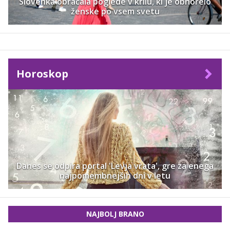
Slovenka obračala poglede v krilu, ki je obnorelo
ženske po vsem svetu
Horoskop
Danes se odpira portal 'Levja vrata', gre za enega
najpomembnejših dni v letu
NAJBOLJ BRANO