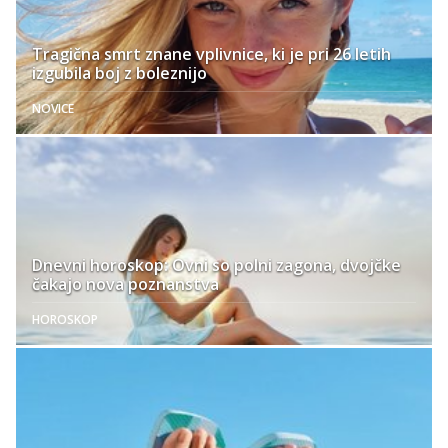
Tragična smrt znane vplivnice, ki je pri 26 letih
izgubila boj z boleznijo
NOVICE
Dnevni horoskop: Ovni so polni zagona, dvojčke
čakajo nova poznanstva
HOROSKOP