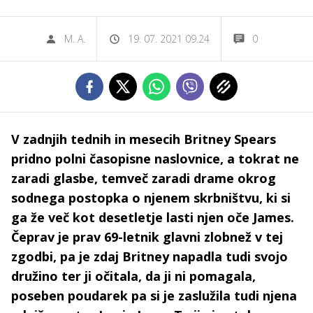
M. A.
19. 07. 2021 09.24
0
V zadnjih tednih in mesecih Britney Spears
pridno polni časopisne naslovnice, a tokrat ne
zaradi glasbe, temveč zaradi drame okrog
sodnega postopka o njenem skrbništvu, ki si
ga že več kot desetletje lasti njen oče James.
Čeprav je prav 69-letnik glavni zlobnež v tej
zgodbi, pa je zdaj Britney napadla tudi svojo
družino ter ji očitala, da ji ni pomagala,
poseben poudarek pa si je zaslužila tudi njena