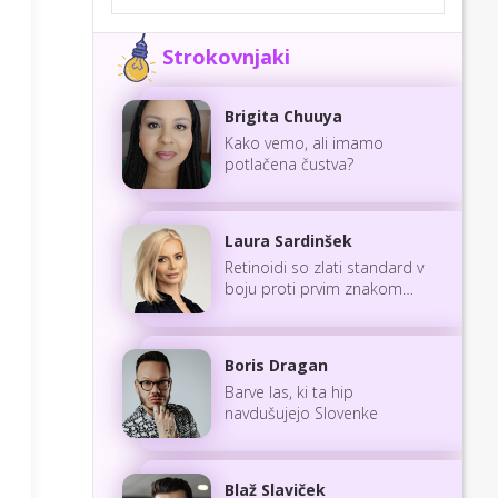
Strokovnjaki
Brigita Chuuya
Kako vemo, ali imamo
potlačena čustva?
Laura Sardinšek
Retinoidi so zlati standard v
boju proti prvim znakom
staranja
Boris Dragan
Barve las, ki ta hip
navdušujejo Slovenke
Blaž Slaviček