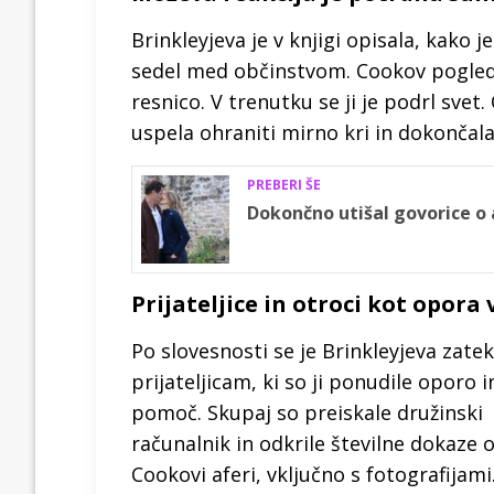
Brinkleyjeva je v knjigi opisala, kako 
sedel med občinstvom. Cookov pogled in
resnico. V trenutku se ji je podrl svet.
uspela ohraniti mirno kri in dokončala
PREBERI ŠE
Dokončno utišal govorice o a
Prijateljice in otroci kot opora 
Po slovesnosti se je Brinkleyjeva zatek
prijateljicam, ki so ji ponudile oporo i
pomoč. Skupaj so preiskale družinski
računalnik in odkrile številne dokaze 
Cookovi aferi, vključno s fotografijami