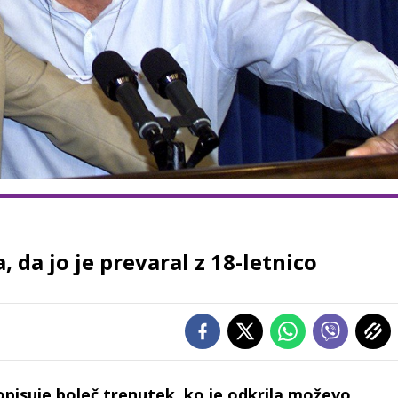
 da jo je prevaral z 18-letnico
opisuje boleč trenutek, ko je odkrila moževo