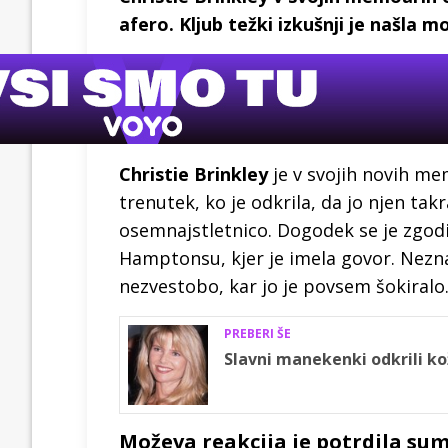
afero. Kljub težki izkušnji je našla 
Christie Brinkley
je v svojih novih me
trenutek, ko je odkrila, da jo njen tak
osemnajstletnico. Dogodek se je zgodi
Hamptonsu, kjer je imela govor. Neznan
nezvestobo, kar jo je povsem šokiralo
PREBERI ŠE
Slavni manekenki odkrili k
Moževa reakcija je potrdila su