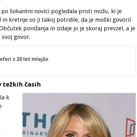
je po šokantni novici pogledala proti možu, ki je
 kretnje so ji takoj potrdile, da je moški govoril
 Občutek ponižanja in izdaje jo je skoraj prevzel, a je
 svoj govor.
feri z 20 let mlajšo
v težkih časih
la k
n
o
.