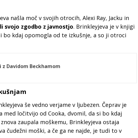
va našla moč v svojih otrocih, Alexi Ray, Jacku in
li svojo zgodbo z javnostjo
. Brinkleyjeva je v knjigi
si bo kdaj opomogla od te izkušnje, a so ji otroci
feri z Davidom Beckhamom
izkušnjam
kleyjeva še vedno verjame v ljubezen. Čeprav je
la med ločitvijo od Cooka, dvomil, da si bo kdaj
 znova zaupala moškemu, Brinkleyjeva ostaja
a čudežni moški, a če ga ne najde, je tudi to v