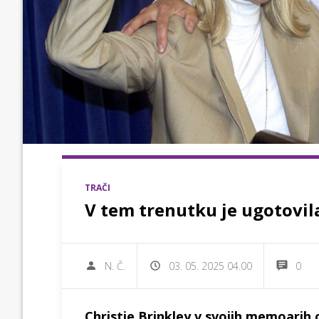
TRAČI
V tem trenutku je ugotovila,
N. Č.
03. 05. 2025 04.00
0
Christie Brinkley v svojih memoarih 