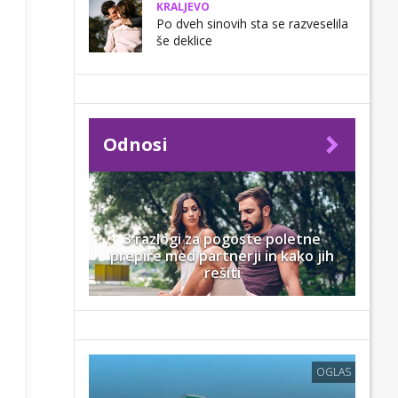
KRALJEVO
Po dveh sinovih sta se razveselila
še deklice
Odnosi
3 razlogi za pogoste poletne
prepire med partnerji in kako jih
rešiti
OGLAS