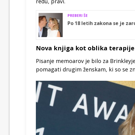
redu, pravi.
PREBERI ŠE
Po 18 letih zakona se je zar
Nova knjiga kot oblika terapije
Pisanje memoarov je bilo za Brinkleyje
pomagati drugim ženskam, ki so se zna