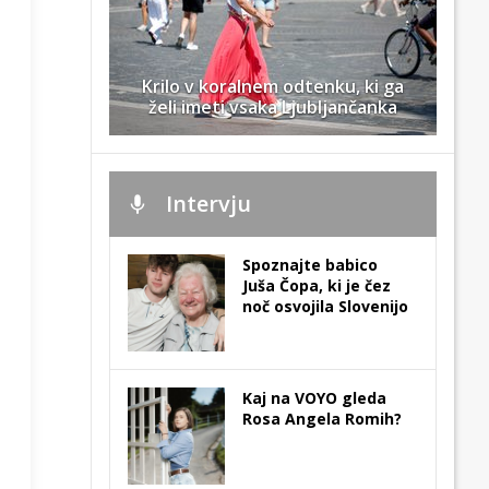
Krilo v koralnem odtenku, ki ga
želi imeti vsaka Ljubljančanka
Intervju
Spoznajte babico
Juša Čopa, ki je čez
noč osvojila Slovenijo
Kaj na VOYO gleda
Rosa Angela Romih?