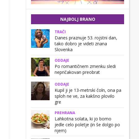
NAJBOLJ BRANO
TRAČI
Danes praznuje 53. rojstni dan,
tako dobro je videti znana
Slovenka
ODDAJE
Po romantičnem zmenku sledi
nepričakovan preobrat
ODDAJE
Kupil ji je 13-metrski čoln, ona pa
sploh ne ve, za kakšno plovilo
gre
PREHRANA
Lahkotna solata, ki jo bomo
jedle celo poletje (in še dolgo po
njem)