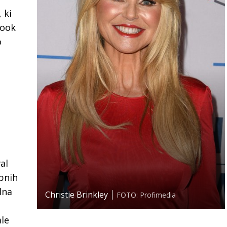
 ki
Cook
o
val
bnih
lna
Christie Brinkley
FOTO: Profimedia
ale