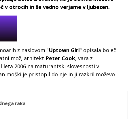
moč v otrocih in še vedno verjame v ljubezen.
moarih z naslovom "
Uptown Girl
" opisala boleč
ratni mož, arhitekt
Peter Cook
, vara z
l leta 2006 na maturantski slovesnosti v
 moški je pristopil do nje in ji razkril moževo
.
ožnega raka
m