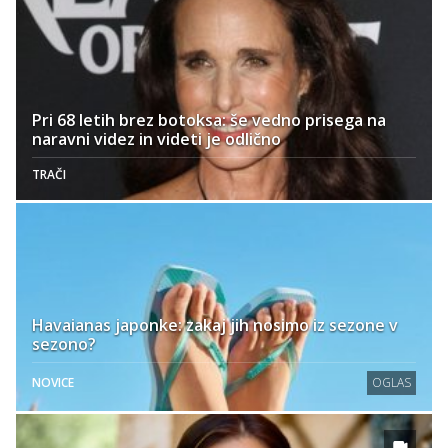
Pri 68 letih brez botoksa: še vedno prisega na
naravni videz in videti je odlično
TRAČI
Havaianas japonke: zakaj jih nosimo iz sezone v
sezono?
NOVICE
OGLAS