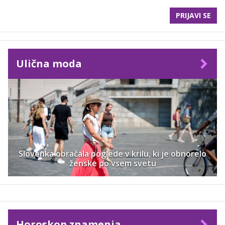
PRIJAVI SE
Ulična moda
Slovenka obračala poglede v krilu, ki je obnorelo
ženske po vsem svetu
Horoskop znamenja