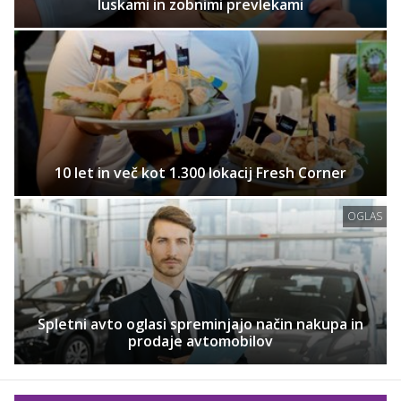
luskami in zobnimi prevlekami
10 let in več kot 1.300 lokacij Fresh Corner
OGLAS
Spletni avto oglasi spreminjajo način nakupa in
prodaje avtomobilov