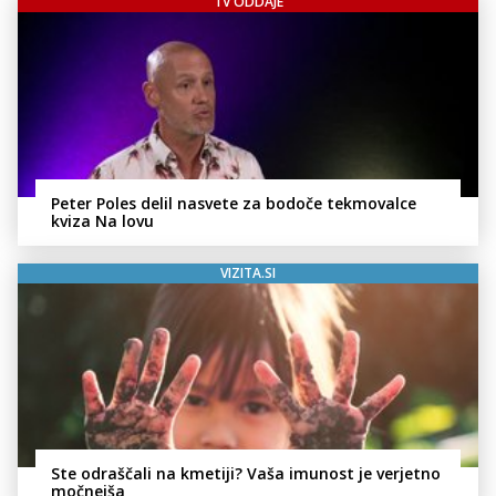
TV ODDAJE
Peter Poles delil nasvete za bodoče tekmovalce
kviza Na lovu
VIZITA.SI
Ste odraščali na kmetiji? Vaša imunost je verjetno
močnejša