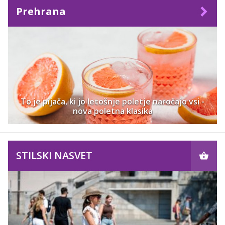
Prehrana
To je pijača, ki jo letošnje poletje naročajo vsi -
nova poletna klasika
STILSKI NASVET