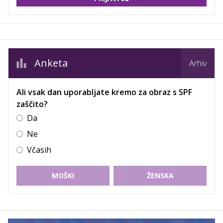
Anketa
Arhiv
Ali vsak dan uporabljate kremo za obraz s SPF
zaščito?
Da
Ne
Včasih
MOŠKI
ŽENSKA