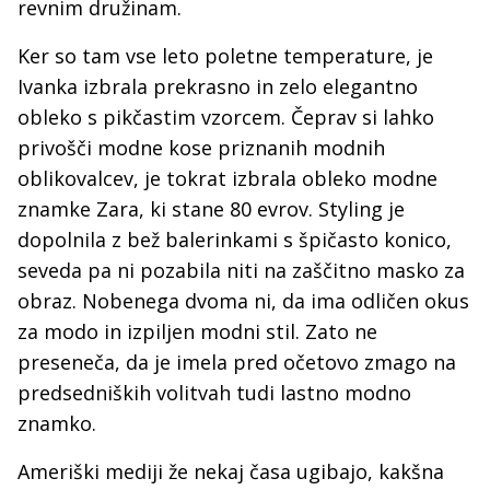
revnim družinam.
Ker so tam vse leto poletne temperature, je
Ivanka izbrala prekrasno in zelo elegantno
obleko s pikčastim vzorcem. Čeprav si lahko
privošči modne kose priznanih modnih
oblikovalcev, je tokrat izbrala obleko modne
znamke Zara, ki stane 80 evrov. Styling je
dopolnila z bež balerinkami s špičasto konico,
seveda pa ni pozabila niti na zaščitno masko za
obraz. Nobenega dvoma ni, da ima odličen okus
za modo in izpiljen modni stil. Zato ne
preseneča, da je imela pred očetovo zmago na
predsedniških volitvah tudi lastno modno
znamko.
Ameriški mediji že nekaj časa ugibajo, kakšna