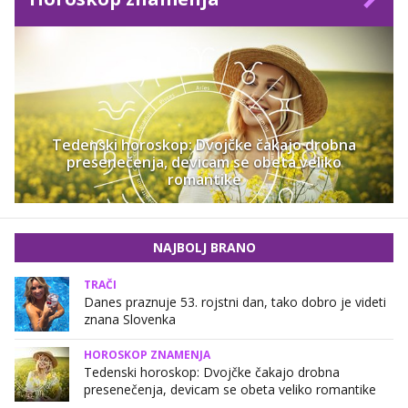
Tedenski horoskop: Dvojčke čakajo drobna
presenečenja, devicam se obeta veliko
romantike
NAJBOLJ BRANO
TRAČI
Danes praznuje 53. rojstni dan, tako dobro je videti
znana Slovenka
HOROSKOP ZNAMENJA
Tedenski horoskop: Dvojčke čakajo drobna
presenečenja, devicam se obeta veliko romantike