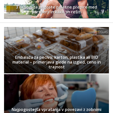
3 razlogi za pogoste poletne prepire med
partnerji in kako jih rešiti
OGLAS
Embalaža za pecivo: karton, plastika ali BIO
material – primerjava glede na izgled, ceno in
trajnost
Najpogostejša vprašanja v povezavi z zobnimi