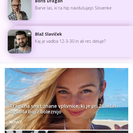
Boris Dragan
Barve las, ki ta hip navdušujejo Slovenke
Blaž Slaviček
Kaj je vadba 12-3-30 in ali res deluje?
Tragična smrt znane vplivnice, ki je pri 26 letih
izgubila boj z boleznijo
NOVICE