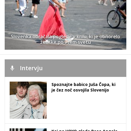
Slovenka obračala poglede v krilu, ki je obnorelo
ženske po vsem svetu
Intervju
Spoznajte babico Juša Čopa, ki
je čez noč osvojila Slovenijo