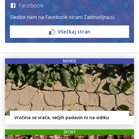
Facebook
Sledite nam na Facebook strani Zadovoljna.si
Všečkaj stran
NOVICE
Vročina se vrača, večjih padavin ni na vidiku
ŠPORT