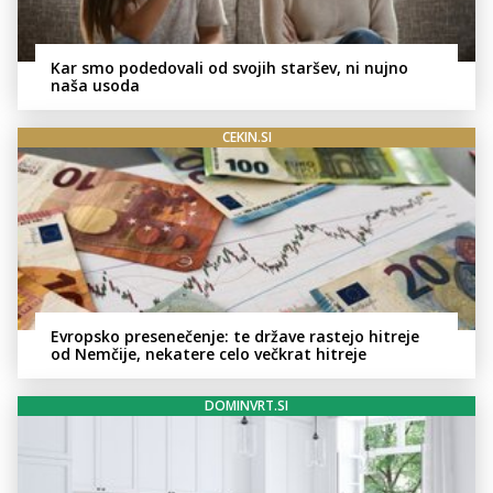
Kar smo podedovali od svojih staršev, ni nujno
naša usoda
CEKIN.SI
Evropsko presenečenje: te države rastejo hitreje
od Nemčije, nekatere celo večkrat hitreje
DOMINVRT.SI