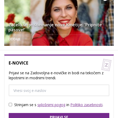
Začelo se je snemanje nove Kmetije: 'Pripnite
pasove!'
ODDAJE
E-NOVICE
Prijavi se na Zadovoljna e-novičke in bodi na tekočem z
lepotnimi in modnimi trendi.
Strinjam se s
splošnimi pogoji
in
Politiko zasebnosti
.
PRIJAVI SE