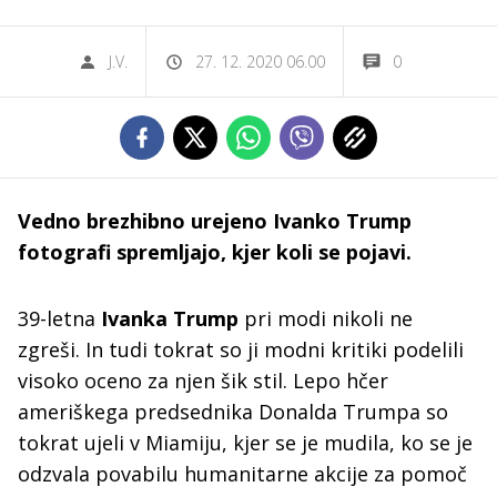
J.V.
27. 12. 2020 06.00
0
Vedno brezhibno urejeno Ivanko Trump
fotografi spremljajo, kjer koli se pojavi.
39-letna
Ivanka Trump
pri modi nikoli ne
zgreši. In tudi tokrat so ji modni kritiki podelili
visoko oceno za njen šik stil. Lepo hčer
ameriškega predsednika Donalda Trumpa so
tokrat ujeli v Miamiju, kjer se je mudila, ko se je
odzvala povabilu humanitarne akcije za pomoč