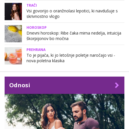
TRAČI
Vsi govorijo o oranžnolasi lepotici, ki navdušuje s
skrivnostno vlogo
HOROSKOP
Dnevni horoskop: Ribe čaka mirna nedelja, intuicija
škorpijonov bo močna
PREHRANA
To je pijača, ki jo letošnje poletje naročajo vsi -
nova poletna klasika
Odnosi