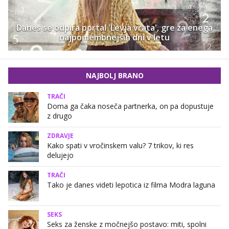
Danes se odpira portal 'Levja vrata', gre za enega
najpomembnejših dni v letu
NAJBOLJ BRANO
TRAČI
Doma ga čaka noseča partnerka, on pa dopustuje
z drugo
ZDRAVJE
Kako spati v vročinskem valu? 7 trikov, ki res
delujejo
TRAČI
Tako je danes videti lepotica iz filma Modra laguna
SEKS
Seks za ženske z močnejšo postavo: miti, spolni