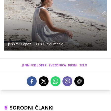
Jennifer Lopez
FOTO: Profimedia
JENNIFER LOPEZ
ZVEZDNICA
BIKINI
TELO
SORODNI ČLANKI