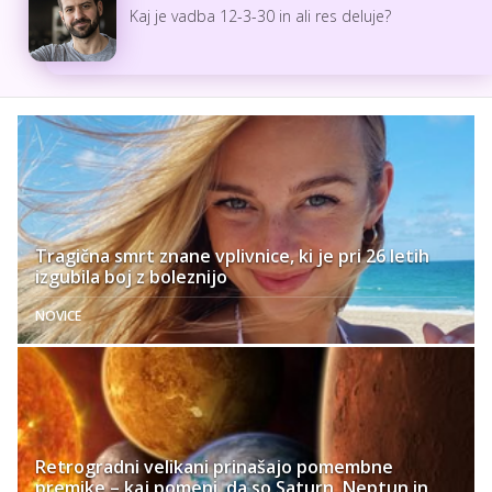
Kaj je vadba 12-3-30 in ali res deluje?
Tragična smrt znane vplivnice, ki je pri 26 letih
izgubila boj z boleznijo
NOVICE
Retrogradni velikani prinašajo pomembne
premike – kaj pomeni, da so Saturn, Neptun in