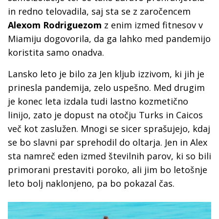
in redno telovadila, saj sta se z zaročencem
Alexom Rodriguezom
z enim izmed fitnesov v
Miamiju dogovorila, da ga lahko med pandemijo
koristita samo onadva.
Lansko leto je bilo za Jen kljub izzivom, ki jih je
prinesla pandemija, zelo uspešno. Med drugim
je konec leta izdala tudi lastno kozmetično
linijo, zato je dopust na otočju Turks in Caicos
več kot zaslužen. Mnogi se sicer sprašujejo, kdaj
se bo slavni par sprehodil do oltarja. Jen in Alex
sta namreč eden izmed številnih parov, ki so bili
primorani prestaviti poroko, ali jim bo letošnje
leto bolj naklonjeno, pa bo pokazal čas.