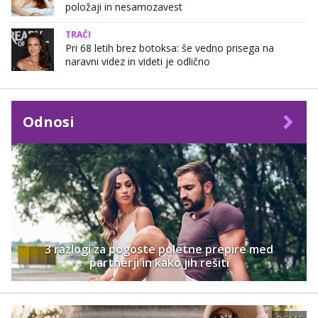
položaji in nesamozavest
TRAČI
Pri 68 letih brez botoksa: še vedno prisega na
naravni videz in videti je odlično
Odnosi
3 razlogi za pogoste poletne prepire med
partnerji in kako jih rešiti