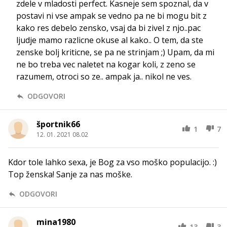
zdele v mladosti perfect. Kasneje sem spoznal, da v
postavi ni vse ampak se vedno pa ne bi mogu bit z
kako res debelo zensko, vsaj da bi zivel z njo..pac
ljudje mamo razlicne okuse al kako.. O tem, da ste
zenske bolj kriticne, se pa ne strinjam ;) Upam, da mi
ne bo treba vec naletet na kogar koli, z zeno se
razumem, otroci so ze.. ampak ja.. nikol ne ves.
ODGOVORI
športnik66
1
7
12. 01. 2021 08.02
Kdor tole lahko sexa, je Bog za vso moško populacijo. :)
Top ženska! Sanje za nas moške.
ODGOVORI
mina1980
13
3