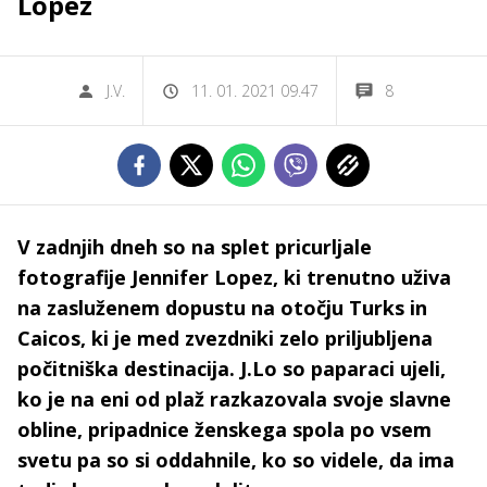
Lopez
J.V.
11. 01. 2021 09.47
8
V zadnjih dneh so na splet pricurljale
fotografije Jennifer Lopez, ki trenutno uživa
na zasluženem dopustu na otočju Turks in
Caicos, ki je med zvezdniki zelo priljubljena
počitniška destinacija. J.Lo so paparaci ujeli,
ko je na eni od plaž razkazovala svoje slavne
obline, pripadnice ženskega spola po vsem
svetu pa so si oddahnile, ko so videle, da ima