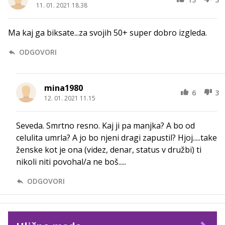
11. 01. 2021 18.38
Ma kaj ga biksate...za svojih 50+ super dobro izgleda.
ODGOVORI
mina1980
6
3
12. 01. 2021 11.15
Seveda. Smrtno resno. Kaj ji pa manjka? A bo od
celulita umrla? A jo bo njeni dragi zapustil? Hjoj.....take
ženske kot je ona (videz, denar, status v družbi) ti
nikoli niti povohal/a ne boš.....
ODGOVORI