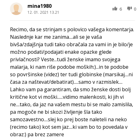
mina1980
6
0
12. 01. 2021 13.21
Recimo, da se strinjam s polovico vašega komentarja.
Naslednje kar me zanima....ali se je vaša
bivša/zdajšnja tudi tako obračala za vami in je bilo/je
možno podati/podajati enake opazke glede
privlačnosti? Veste...tudi ženske imamo svojega
malarja, ki nam riše podobe moških:)...in te podobe
so površinske (videz) ter tudi globinske (marsikaj....ni
časa za naštevat/debatirat).....samo v razmislek....
Lahko vam pa garantiram, da smo ženske dosti bolj
kritične kot vi moški......vidimo malenkosti, ki jih vi
ne....tako, da jaz na vašem mestu bi se malo zamislila,
pa mogoče ne bi skozi življenje šla tako
samozavestno....slej ko prej boste naleteli na neko
(recimo tako) kot sem jaz....ki vam bo to povedala v
obraz:) pa brez zamere