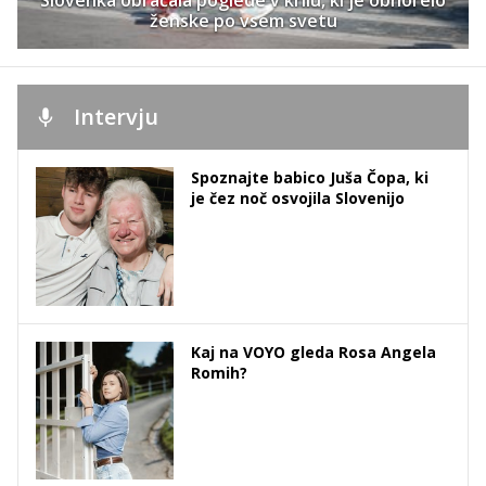
Slovenka obračala poglede v krilu, ki je obnorelo
ženske po vsem svetu
Intervju
Spoznajte babico Juša Čopa, ki
je čez noč osvojila Slovenijo
Kaj na VOYO gleda Rosa Angela
Romih?