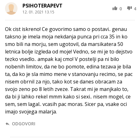
PSIHOTERAPEVT
0
4
12. 01. 2021 13.15
Ok cist iskreno! Ce govorimo samo o postavi.. genau
taksno je imela moja nekdanja punca pri cca 35 in ko
smo bili na morju, sem ugotovil, da marsikatera 50
letnica bolje izgleda od moje! Vedno, se mi je to dejstvo
tezko vsedlo.. ampak kaj cmo! V postelji pa ni bilo
nobenih limitov, da ne bo pomote, edina tezava je bila
ta, da ko je sla mimo mene v stanovanju recimo, se pac
nisem obrnil za njo, tako kot se danes obracam za
svojo zeno po 8 letih zveze. Takrat mi je manjkalo to,
da bi ji lahko rekel mmm kako si sexi.. nisem mogel, ce
sem, sem lagal.. vcasih pac moras. Sicer pa, vsake oci
imajo svojega malarja.
ODGOVORI