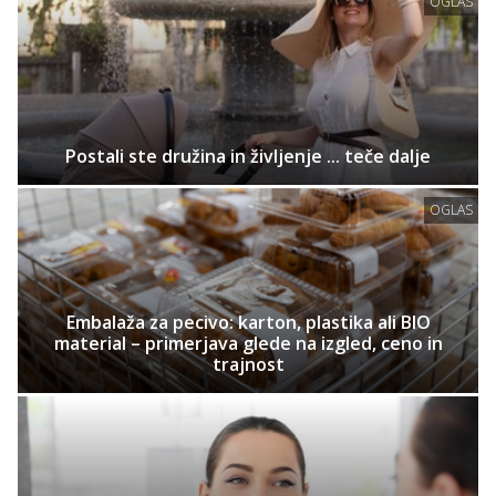
OGLAS
Postali ste družina in življenje ... teče dalje
OGLAS
Embalaža za pecivo: karton, plastika ali BIO
material – primerjava glede na izgled, ceno in
trajnost