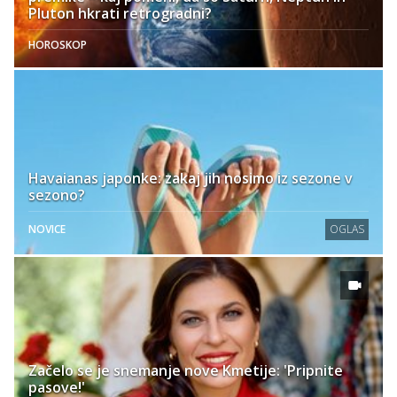
Pluton hkrati retrogradni?
HOROSKOP
Havaianas japonke: zakaj jih nosimo iz sezone v
sezono?
NOVICE
OGLAS
Začelo se je snemanje nove Kmetije: 'Pripnite
pasove!'