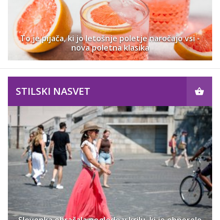
To je pijača, ki jo letošnje poletje naročajo vsi -
nova poletna klasika
STILSKI NASVET