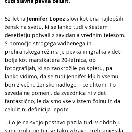
tudi slavna pevka celulit.
52-letna
Jennifer Lopez
slovi kot ena najlepših
žensk na svetu, ki se lahko tudi v šestem
desetletju pohvali z zavidanja vrednim telesom.
S pomočjo strogega vadbenega in
prehranskega režima je pevka in igralka videti
bolje kot marsikatera 20-letnica, ob
fotografijah, ki so zaokrožile po spletu, pa
lahko vidimo, da se tudi Jennifer kljub vsemu
bori z večno žensko nadlogo – celulitom. To
seveda ne pomeni, da zvezdnica ni videti
fantastično, le da smo vse v istem čolnu in da
celulit ni definicija lepote.
J.Lo je na svojo postavo pazila tudi v obdobju
samoizolacije ter se tako zdravo prehranjevala