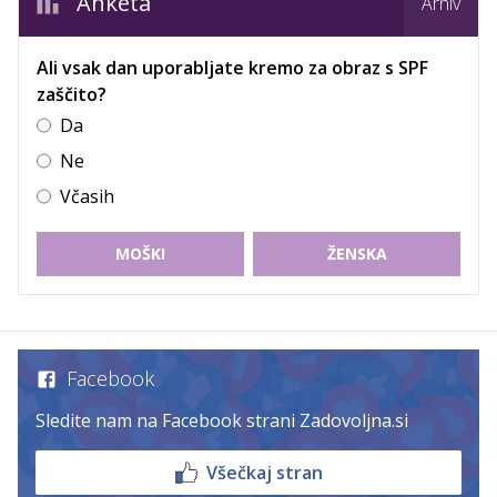
Anketa
Arhiv
Ali vsak dan uporabljate kremo za obraz s SPF
zaščito?
Da
Ne
Včasih
MOŠKI
ŽENSKA
Facebook
Sledite nam na Facebook strani Zadovoljna.si
Všečkaj stran