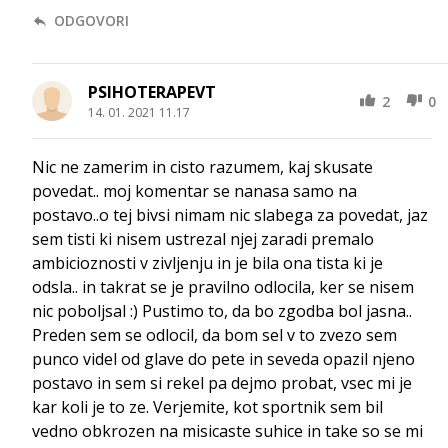
ODGOVORI
PSIHOTERAPEVT
2
0
14. 01. 2021 11.17
Nic ne zamerim in cisto razumem, kaj skusate
povedat.. moj komentar se nanasa samo na
postavo..o tej bivsi nimam nic slabega za povedat, jaz
sem tisti ki nisem ustrezal njej zaradi premalo
ambicioznosti v zivljenju in je bila ona tista ki je
odsla.. in takrat se je pravilno odlocila, ker se nisem
nic poboljsal :) Pustimo to, da bo zgodba bol jasna..
Preden sem se odlocil, da bom sel v to zvezo sem
punco videl od glave do pete in seveda opazil njeno
postavo in sem si rekel pa dejmo probat, vsec mi je
kar koli je to ze. Verjemite, kot sportnik sem bil
vedno obkrozen na misicaste suhice in take so se mi