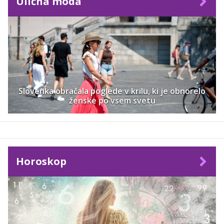
Ulična moda
Slovenka obračala poglede v krilu, ki je obnorelo
ženske po vsem svetu
Horoskop