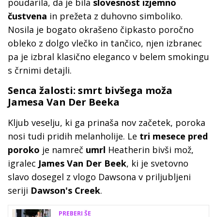
poudarila, da je bila
slovesnost izjemno
čustvena
in prežeta z duhovno simboliko.
Nosila je bogato okrašeno čipkasto poročno
obleko z dolgo vlečko in tančico, njen izbranec
pa je izbral klasično eleganco v belem smokingu
s črnimi detajli.
Senca žalosti: smrt bivšega moža
Jamesa Van Der Beeka
Kljub veselju, ki ga prinaša nov začetek, poroka
nosi tudi pridih melanholije. Le
tri mesece pred
poroko
je namreč
umrl
Heatherin bivši mož,
igralec
James Van Der Beek
, ki je svetovno
slavo dosegel z vlogo Dawsona v priljubljeni
seriji
Dawson's Creek
.
PREBERI ŠE