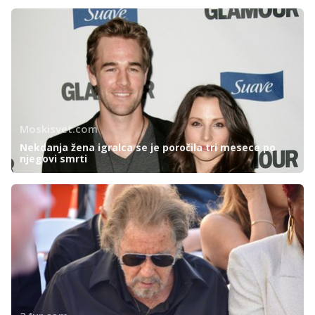
Moskisvet.com
Nekdanja žena igralca se je poročila tri mesece po
njegovi smrti