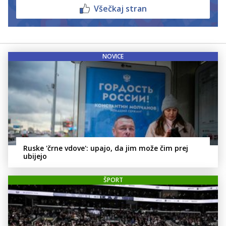
Všečkaj stran
NOVICE
Ruske 'črne vdove': upajo, da jim može čim prej
ubijejo
ŠPORT