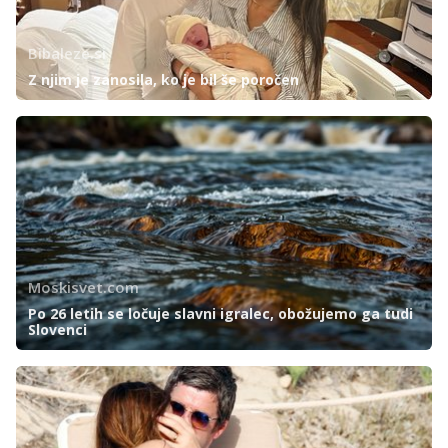
Bibaleze.si
Z njim je zanosila, ko je bil še poročen
Moskisvet.com
Po 26 letih se ločuje slavni igralec, obožujemo ga tudi
Slovenci