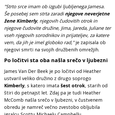
"Strto srce imam ob izgubi ljubljenega Jamesa.
Še posebej sem strta zaradi
njegove neverjetne
žene Kimberly
, njegovih čudovitih otrok in
njegove čudovite družine, Jima, Jareda, Juliane ter
vseh njegovih sorodnikov in prijateljev, za katere
vem, da jih je imel globoko rad,"
je zapisala ob
njegovi smrti na svojih družbenih omrežjih.
Po ločitvi sta oba našla srečo v ljubezni
James Van Der Beek je po ločitvi od Heather
ustvaril veliko družino z drugo soprogo
Kimberly
, s katero imata
šest otrok
, starih od
štiri do petnajst let. Zdaj pa je tudi Heather
McComb našla srečo v ljubezni, v čustvenem
obredu je namreč večno zvestobo obljubila
igralcu Scottu Michaelu Campbellu.