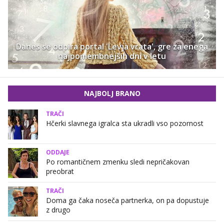
Danes se odpira portal 'Levja vrata', gre za enega
najpomembnejših dni v letu
NAJBOLJ BRANO
TRAČI
Hčerki slavnega igralca sta ukradli vso pozornost
ODDAJE
Po romantičnem zmenku sledi nepričakovan
preobrat
TRAČI
Doma ga čaka noseča partnerka, on pa dopustuje
z drugo