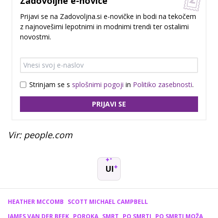
Zadovoljne e-novice
Prijavi se na Zadovoljna.si e-novičke in bodi na tekočem
z najnovešimi lepotnimi in modnimi trendi ter ostalimi
novostmi.
Strinjam se s
splošnimi pogoji
in
Politiko zasebnosti
.
PRIJAVI SE
Vir: people.com
UI
HEATHER MCCOMB
SCOTT MICHAEL CAMPBELL
JAMES VAN DER BEEK
POROKA
SMRT
PO SMRTI
PO SMRTI MOŽA