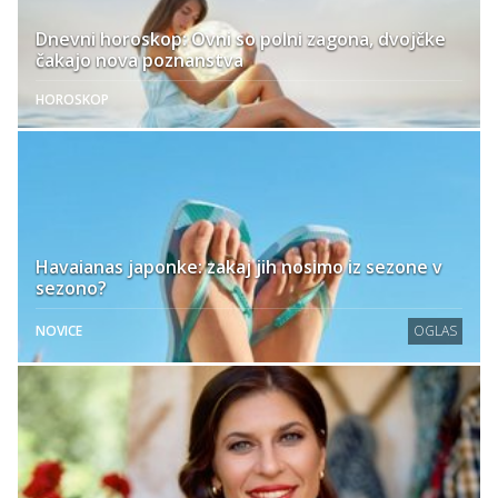
Dnevni horoskop: Ovni so polni zagona, dvojčke
čakajo nova poznanstva
HOROSKOP
Havaianas japonke: zakaj jih nosimo iz sezone v
sezono?
NOVICE
OGLAS