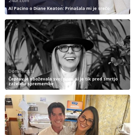
24ur.com
Al Pacino o Diane Keaton: Prinašala mi je srečo
Dominvrt.si
Čeprav je oboževala svoj dom, si je tik pred smrtjo
zaželela spremembe