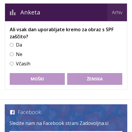
Anketa
Arhiv
Ali vsak dan uporabljate kremo za obraz s SPF
zaščito?
Da
Ne
Včasih
MOŠKI
ŽENSKA
Facebook
Sledite nam na Facebook strani Zadovoljna.si