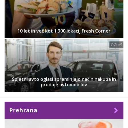
10 let in več kot 1.300 lokacij Fresh Corner
OGLAS
Spletni avto oglasi spreminjajo način nakupa in
prodaje avtomobilov
Prehrana