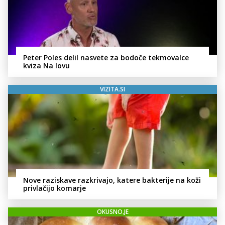
Peter Poles delil nasvete za bodoče tekmovalce
kviza Na lovu
VIZITA.SI
Nove raziskave razkrivajo, katere bakterije na koži
privlačijo komarje
OKUSNO.JE