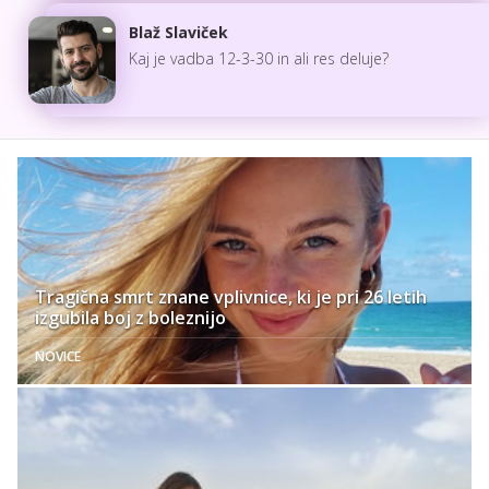
Blaž Slaviček
Kaj je vadba 12-3-30 in ali res deluje?
Tragična smrt znane vplivnice, ki je pri 26 letih
izgubila boj z boleznijo
NOVICE