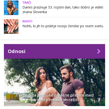
TRAČI
Danes praznuje 53. rojstni dan, tako dobro je videti
znana Slovenka
NOHTI
Nohti, ki jih to poletje nosijo ženske po vsem svetu
Odnosi
3 razlogi za pogoste poletne prepire med
partnerji in kako jih rešiti