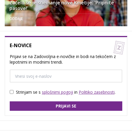
Začelo se je snemanje nove Kmetije: 'Pripnite
pasove!'
ODDAJE
E-NOVICE
Prijavi se na Zadovoljna e-novičke in bodi na tekočem z
lepotnimi in modnimi trendi.
Strinjam se s
splošnimi pogoji
in
Politiko zasebnosti
.
PRIJAVI SE