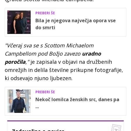
PREBERI ŠE
Bila je njegova največja opora vse
do smrti
"Včeraj sva se s Scottom Michaelom
Campbellom pod Božjo zavezo
uradno
poročila
,"
je zapisala v objavi na družbenih
omrežjih in delila številne prikupne fotografije,
ki odsevajo njuno ljubezen.
PREBERI ŠE
Nekoč lomilca ženskih src, danes pa
...