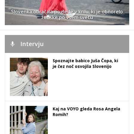
Slovenka obračala poglede v krilu, ki je obnorelo
ženske po vsem svetu
Intervju
Spoznajte babico Juša Čopa, ki
je čez noč osvojila Slovenijo
Kaj na VOYO gleda Rosa Angela
Romih?