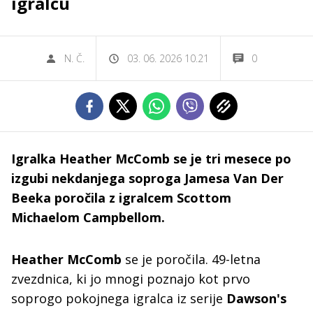
igralcu
N. Č.
03. 06. 2026 10.21
0
Igralka Heather McComb se je tri mesece po
izgubi nekdanjega soproga Jamesa Van Der
Beeka poročila z igralcem Scottom
Michaelom Campbellom.
Heather McComb
se je poročila. 49-letna
zvezdnica, ki jo mnogi poznajo kot prvo
soprogo pokojnega igralca iz serije
Dawson's