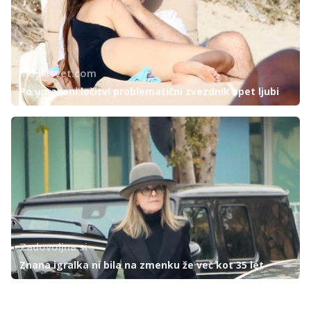
Moskisvet.com
Po umazani ločitvi problematični zvezdnik spet ljubi
Zadovoljna.si
Znana igralka ni bila na zmenku že več kot 35 let