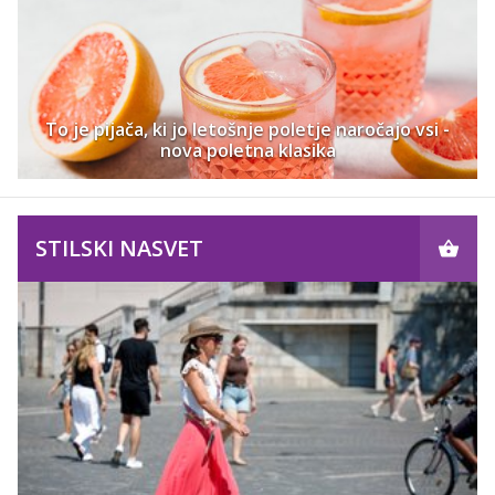
To je pijača, ki jo letošnje poletje naročajo vsi -
nova poletna klasika
STILSKI NASVET