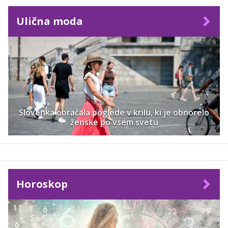
Ulična moda
Slovenka obračala poglede v krilu, ki je obnorelo
ženske po vsem svetu
Horoskop