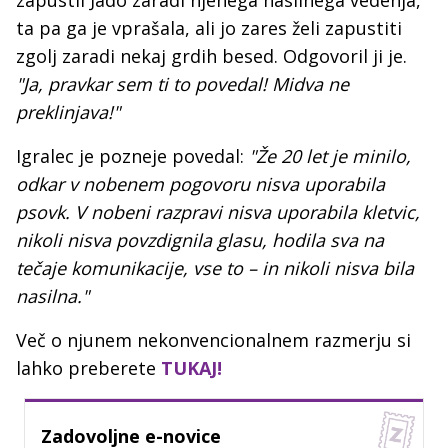
zapustil Jado zaradi njenega nasilnega vedenja,
ta pa ga je vprašala, ali jo zares želi zapustiti
zgolj zaradi nekaj grdih besed. Odgovoril ji je.
"Ja, pravkar sem ti to povedal! Midva ne
preklinjava!"
Igralec je pozneje povedal:
"Že 20 let je minilo,
odkar v nobenem pogovoru nisva uporabila
psovk. V nobeni razpravi nisva uporabila kletvic,
nikoli nisva povzdignila glasu, hodila sva na
tečaje komunikacije, vse to – in nikoli nisva bila
nasilna."
Več o njunem nekonvencionalnem razmerju si
lahko preberete
TUKAJ!
Zadovoljne e-novice