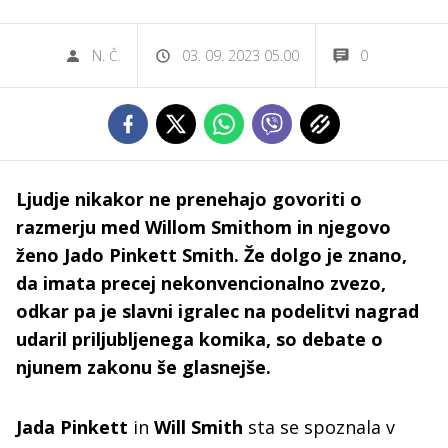
N. Č.
03. 09. 2023 05.00
0
Ljudje nikakor ne prenehajo govoriti o
razmerju med Willom Smithom in njegovo
ženo Jado Pinkett Smith. Že dolgo je znano,
da imata precej nekonvencionalno zvezo,
odkar pa je slavni igralec na podelitvi nagrad
udaril priljubljenega komika, so debate o
njunem zakonu še glasnejše.
Jada Pinkett
in
Will Smith
sta se spoznala v