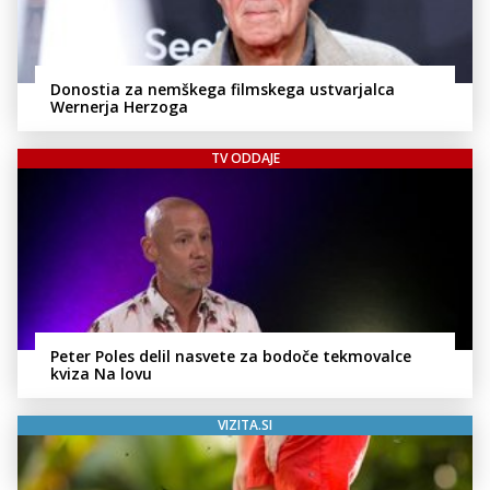
Donostia za nemškega filmskega ustvarjalca
Wernerja Herzoga
TV ODDAJE
Peter Poles delil nasvete za bodoče tekmovalce
kviza Na lovu
VIZITA.SI