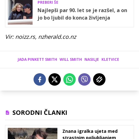
PREBERI ŠE
Najlepši par 90. let se je razšel, a on
jo bo ljubil do konca življenja
Vir: noizz.rs, nzherald.co.nz
JADA PINKETT SMITH
WILL SMITH
NASILJE
KLETVICE
SORODNI ČLANKI
Znana igralka ujeta med
strastnim poljubljanjem