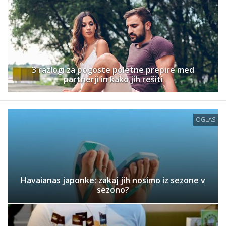
3 razlogi za pogoste poletne prepire med
partnerji in kako jih rešiti
OGLAS
Havaianas japonke: zakaj jih nosimo iz sezone v
sezono?