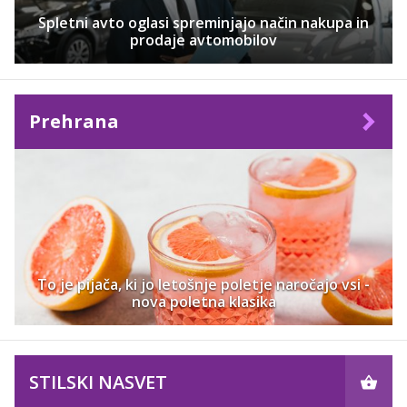
Spletni avto oglasi spreminjajo način nakupa in
prodaje avtomobilov
Prehrana
To je pijača, ki jo letošnje poletje naročajo vsi -
nova poletna klasika
STILSKI NASVET