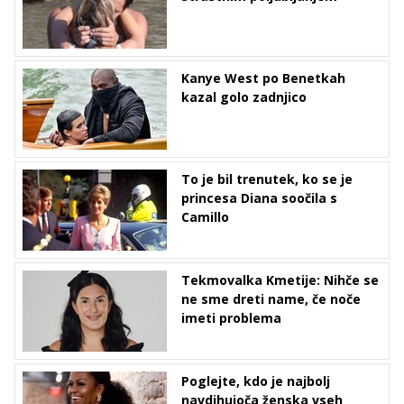
Kanye West po Benetkah
kazal golo zadnjico
To je bil trenutek, ko se je
princesa Diana soočila s
Camillo
Tekmovalka Kmetije: Nihče se
ne sme dreti name, če noče
imeti problema
Poglejte, kdo je najbolj
navdihujoča ženska vseh