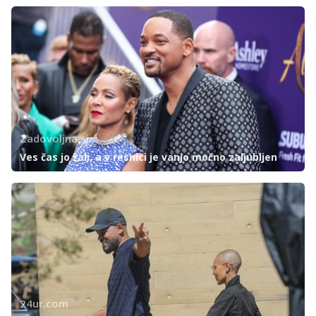
Zadovoljna.si
Ves čas jo žali, a v resnici je vanjo močno zaljubljen
24ur.com