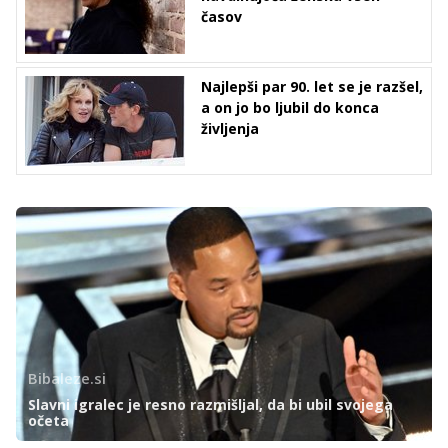
časov
Najlepši par 90. let se je razšel,
a on jo bo ljubil do konca
življenja
Bibaleze.si
Slavni igralec je resno razmišljal, da bi ubil svojega
očeta