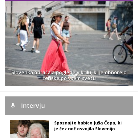
Slovenka obračala poglede v krilu, ki je obnorelo
ženske po vsem svetu
Intervju
Spoznajte babico Juša Čopa, ki
je čez noč osvojila Slovenijo