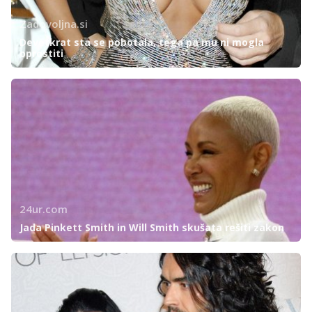
Zadovoljna.si
Devetkrat sta se pobotala, tega pa mu ni mogla
oprostiti
24ur.com
Jada Pinkett Smith in Will Smith skušata rešiti zakon