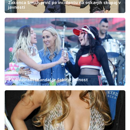
Zakonca Smith prvič po incidentu na oskarjih skupaj v
javnosti
Zadovoljna.si
Ta družinski škandal je šokiral javnost