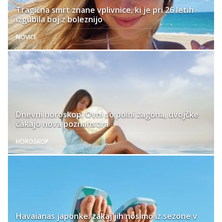
Tragična smrt znane vplivnice, ki je pri 26 letih
izgubila boj z boleznijo
NOVICE
Dnevni horoskop: Ovni so polni zagona, dvojčke
čakajo nova poznanstva
HOROSKOP
Havaianas japonke: zakaj jih nosimo iz sezone v