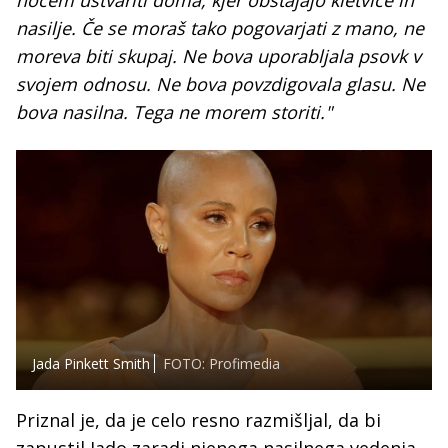
nočem ustvariti doma, kjer obstajajo kletvice in
nasilje. Če se moraš tako pogovarjati z mano, ne
moreva biti skupaj. Ne bova uporabljala psovk v
svojem odnosu. Ne bova povzdigovala glasu. Ne
bova nasilna. Tega ne morem storiti."
Jada Pinkett Smith
FOTO: Profimedia
Priznal je, da je celo resno razmišljal, da bi