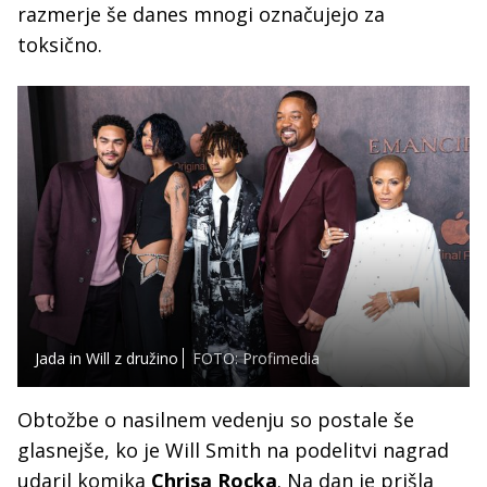
razmerje še danes mnogi označujejo za
toksično.
Jada in Will z družino
FOTO: Profimedia
Obtožbe o nasilnem vedenju so postale še
glasnejše, ko je Will Smith na podelitvi nagrad
udaril komika
Chrisa Rocka
. Na dan je prišla