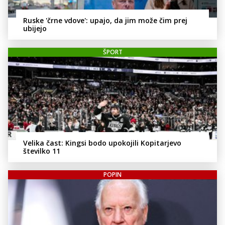
Ruske 'črne vdove': upajo, da jim može čim prej
ubijejo
ŠPORT
Velika čast: Kingsi bodo upokojili Kopitarjevo
številko 11
POPIN