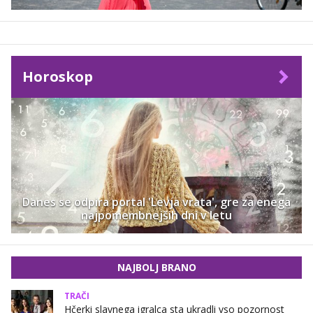
Horoskop
Danes se odpira portal 'Levja vrata', gre za enega
najpomembnejših dni v letu
NAJBOLJ BRANO
TRAČI
Hčerki slavnega igralca sta ukradli vso pozornost