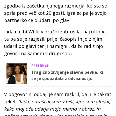
zgodba iz začetka njunega razmerja, ko sta se
sprla pred več kot 20 gosti, igralec pa je svojo
partnerko celo udaril po glavi.
Jada naj bi Willu v družbi zabrusila, naj utihne,
ta pa se je razjezil, prijel časopis in jo z njim
udaril po glavi ter ji namignil, da bi rad z njo
govoril na samem v drugi sobi.
PREBERI ŠE
Tragično življenje slavne pevke, ki
se je spopadala z odvisnostjo
V pogovorini oddaji je sam razkril, da ji je takrat
rekel:
"Jada, odraščal sem v hiši, kjer sem gledal,
kako moj oče udarja mojo mamo v obraz, in