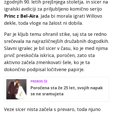
zgodnjih 90. letih prejšnjega stoletja, in sicer na
igralski avdiciji za priljubljeno komično serijo
Princ z Bel-Aira
. Jada bi morala igrati Willovo
dekle, toda vloge na žalost ni dobila.
Par je kljub temu ohranil stike, saj sta se redno
srečevala na najrazličnejših družabnih dogodkih.
Slavni igralec je bil sicer v času, ko je med njima
prvič preskočila iskrica, poročen, zato sta
aktivno začela zmenkovati šele, ko je ta
dokončno podpisal ločitvene papirje.
PREBERI ŠE
Poročena sta že 25 let, svojih napak
se ne sramujeta
Veze sicer nista začela s prevaro, toda njuno