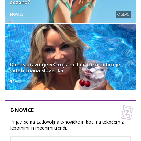
sezono?
NOVICE
OGLAS
Danes praznuje 53. rojstni dan, tako dobro je
videti znana Slovenka
TRAČI
E-NOVICE
Prijavi se na Zadovoljna e-novičke in bodi na tekočem z
lepotnimi in modnimi trendi.