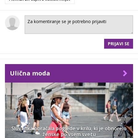
PRIJAVI SE
Ulična moda
Slovenka obračala poglede v krilu, ki je obnorelo
ženske po vsem svetu