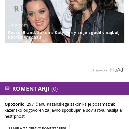
24ur.com
Russel Brand: Zakon s Katy Perry se je zgodil v najbolj
kaotičnem času
Priporoča
KOMENTARJI
(0)
Opozorilo:
297. členu Kazenskega zakonika je posameznik
kazensko odgovoren za javno spodbujanje sovraštva, nasilja ali
nestrpnosti.
PRAVILA ZA OBJAVO KOMENTARJEV