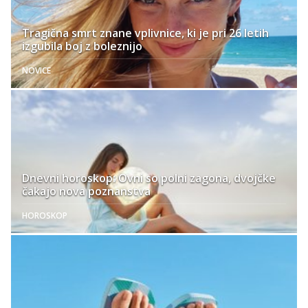
Tragična smrt znane vplivnice, ki je pri 26 letih
izgubila boj z boleznijo
NOVICE
Dnevni horoskop: Ovni so polni zagona, dvojčke
čakajo nova poznanstva
HOROSKOP