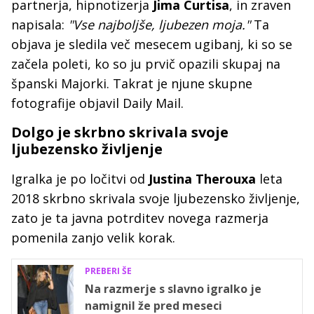
partnerja, hipnotizerja
Jima Curtisa
, in zraven
napisala:
"Vse najboljše, ljubezen moja."
Ta
objava je sledila več mesecem ugibanj, ki so se
začela poleti, ko so ju prvič opazili skupaj na
španski Majorki. Takrat je njune skupne
fotografije objavil Daily Mail.
Dolgo je skrbno skrivala svoje
ljubezensko življenje
Igralka je po ločitvi od
Justina Therouxa
leta
2018 skrbno skrivala svoje ljubezensko življenje,
zato je ta javna potrditev novega razmerja
pomenila zanjo velik korak.
PREBERI ŠE
Na razmerje s slavno igralko je
namignil že pred meseci