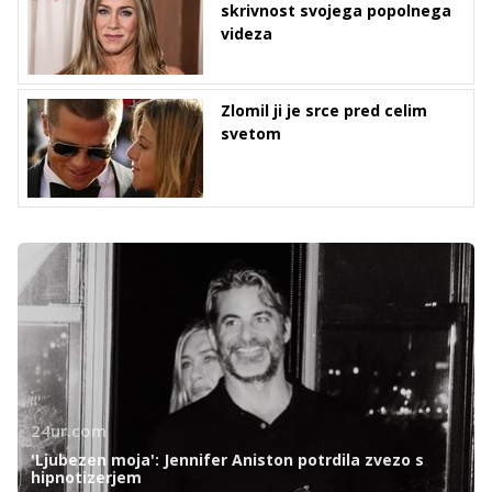
skrivnost svojega popolnega
videza
Zlomil ji je srce pred celim
svetom
24ur.com
'Ljubezen moja': Jennifer Aniston potrdila zvezo s
hipnotizerjem