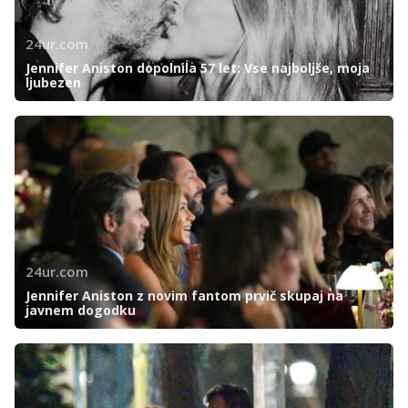
24ur.com
Jennifer Aniston dopolnila 57 let: Vse najboljše, moja
ljubezen
24ur.com
Jennifer Aniston z novim fantom prvič skupaj na
javnem dogodku