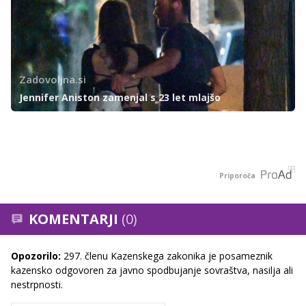
Zadovoljna.si
Jennifer Aniston zamenjal s 23 let mlajšo
Priporoča
KOMENTARJI
(0)
Opozorilo:
297. členu Kazenskega zakonika je posameznik
kazensko odgovoren za javno spodbujanje sovraštva, nasilja ali
nestrpnosti.