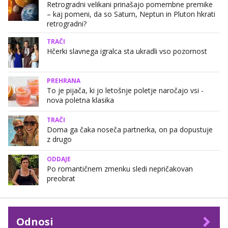
Retrogradni velikani prinašajo pomembne premike
– kaj pomeni, da so Saturn, Neptun in Pluton hkrati
retrogradni?
TRAČI
Hčerki slavnega igralca sta ukradli vso pozornost
PREHRANA
To je pijača, ki jo letošnje poletje naročajo vsi -
nova poletna klasika
TRAČI
Doma ga čaka noseča partnerka, on pa dopustuje
z drugo
ODDAJE
Po romantičnem zmenku sledi nepričakovan
preobrat
Odnosi