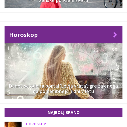
ženske po vsem svetu
Horoskop
Danes se odpira portal 'Levja vrata', gre za enega
najpomembnejših dni v letu
NAJBOLJ BRANO
HOROSKOP