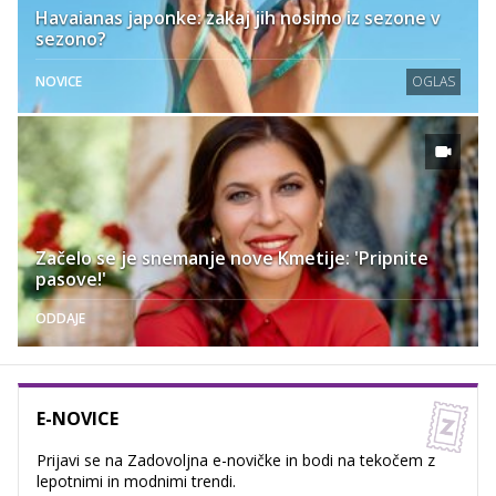
Havaianas japonke: zakaj jih nosimo iz sezone v
sezono?
NOVICE
OGLAS
Začelo se je snemanje nove Kmetije: 'Pripnite
pasove!'
ODDAJE
E-NOVICE
Prijavi se na Zadovoljna e-novičke in bodi na tekočem z
lepotnimi in modnimi trendi.