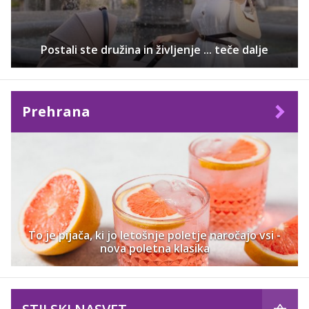
Postali ste družina in življenje ... teče dalje
Prehrana
To je pijača, ki jo letošnje poletje naročajo vsi -
nova poletna klasika