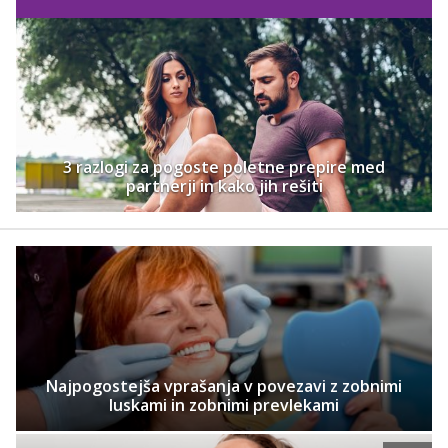
3 razlogi za pogoste poletne prepire med
partnerji in kako jih rešiti
Najpogostejša vprašanja v povezavi z zobnimi
luskami in zobnimi prevlekami