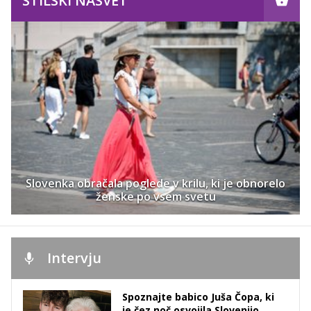
STILSKI NASVET
Slovenka obračala poglede v krilu, ki je obnorelo
ženske po vsem svetu
Intervju
Spoznajte babico Juša Čopa, ki
je čez noč osvojila Slovenijo