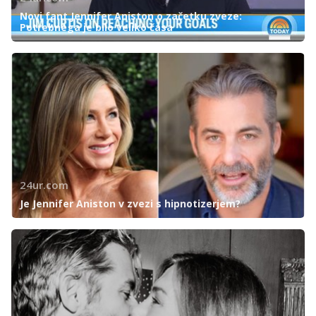
Novi fant Jennifer Aniston o začetku zveze:
Potrebnega je bilo veliko časa
24ur.com
Je Jennifer Aniston v zvezi s hipnotizerjem?