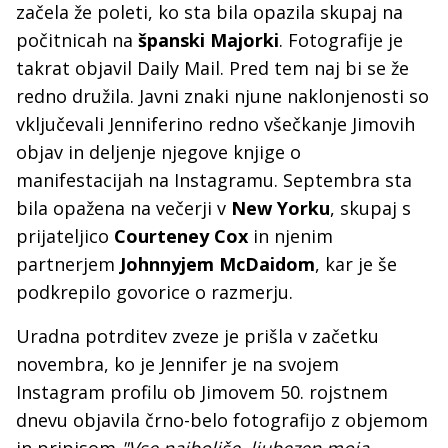
začela že poleti, ko sta bila opazila skupaj na
počitnicah na
španski Majorki
. Fotografije je
takrat objavil Daily Mail. Pred tem naj bi se že
redno družila. Javni znaki njune naklonjenosti so
vključevali Jenniferino redno všečkanje Jimovih
objav in deljenje njegove knjige o
manifestacijah na Instagramu. Septembra sta
bila opažena na večerji v
New Yorku
, skupaj s
prijateljico
Courteney Cox
in njenim
partnerjem
Johnnyjem McDaidom
, kar je še
podkrepilo govorice o razmerju.
Uradna potrditev zveze je prišla v začetku
novembra, ko je Jennifer je na svojem
Instagram profilu ob Jimovem 50. rojstnem
dnevu objavila črno-belo fotografijo z objemom
in pripisom
"Vse najboljše, ljubezen moja.