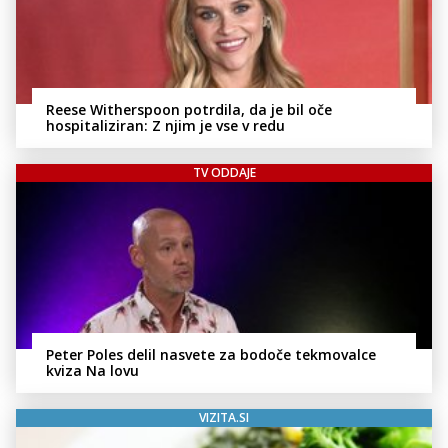
Reese Witherspoon potrdila, da je bil oče
hospitaliziran: Z njim je vse v redu
TV ODDAJE
Peter Poles delil nasvete za bodoče tekmovalce
kviza Na lovu
VIZITA.SI