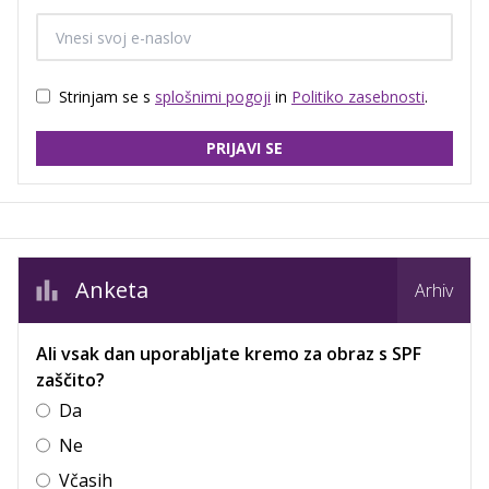
Strinjam se s
splošnimi pogoji
in
Politiko zasebnosti
.
PRIJAVI SE
Anketa
Arhiv
Ali vsak dan uporabljate kremo za obraz s SPF
zaščito?
Da
Ne
Včasih