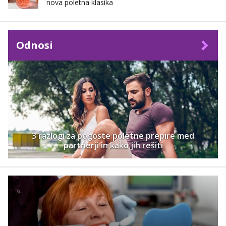
nova poletna klasika
Odnosi
3 razlogi za pogoste poletne prepire med
partnerji in kako jih rešiti