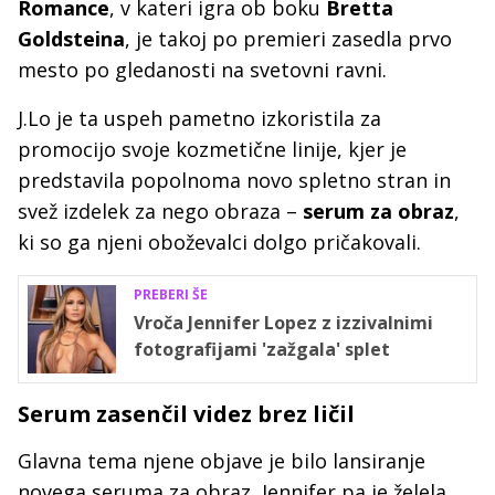
Romance
, v kateri igra ob boku
Bretta
Goldsteina
, je takoj po premieri zasedla prvo
mesto po gledanosti na svetovni ravni.
J.Lo je ta uspeh pametno izkoristila za
promocijo svoje kozmetične linije, kjer je
predstavila popolnoma novo spletno stran in
svež izdelek za nego obraza –
serum za obraz
,
ki so ga njeni oboževalci dolgo pričakovali.
PREBERI ŠE
Vroča Jennifer Lopez z izzivalnimi
fotografijami 'zažgala' splet
Serum zasenčil videz brez ličil
Glavna tema njene objave je bilo lansiranje
novega seruma za obraz, Jennifer pa je želela