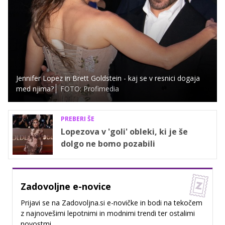
Jennifer Lopez in Brett Goldstein - kaj se v resnici dogaja
med njima?
FOTO: Profimedia
PREBERI ŠE
Lopezova v 'goli' obleki, ki je še
dolgo ne bomo pozabili
Zadovoljne e-novice
Prijavi se na Zadovoljna.si e-novičke in bodi na tekočem
z najnovešimi lepotnimi in modnimi trendi ter ostalimi
novostmi.