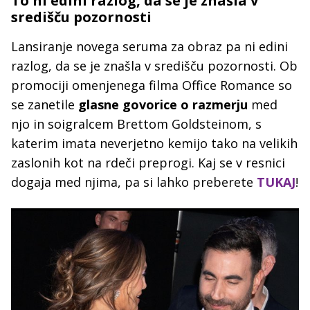
To ni edini razlog, da se je znašla v
središču pozornosti
Lansiranje novega seruma za obraz pa ni edini
razlog, da se je znašla v središču pozornosti. Ob
promociji omenjenega filma Office Romance so
se zanetile
glasne govorice o razmerju
med
njo in soigralcem Brettom Goldsteinom, s
katerim imata neverjetno kemijo tako na velikih
zaslonih kot na rdeči preprogi. Kaj se v resnici
dogaja med njima, pa si lahko preberete
TUKAJ
!