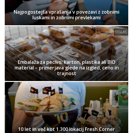
Najpogostejša vprašanja v povezavi z zobnimi
luskami in zobnimi prevlekami
OGLAS
Embalaža za pecivo: karton, plastika ali BIO
material – primerjava glede na izgled, ceno in
trajnost
10 let in več kot 1.300 lokacij Fresh Corner