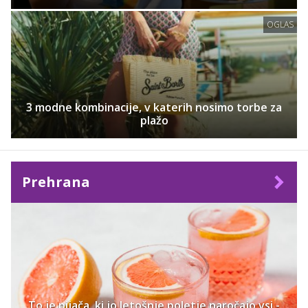
OGLAS
3 modne kombinacije, v katerih nosimo torbe za
plažo
Prehrana
To je pijača, ki jo letošnje poletje naročajo vsi -