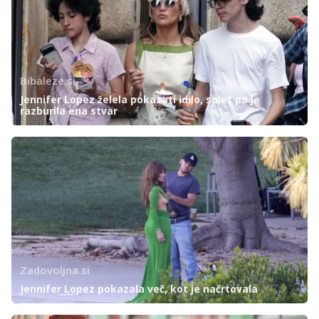
Bibaleze.si
Jennifer Lopez želela pokazati idilo, splet pa je
razburila ena stvar
Zadovoljna.si
Jennifer Lopez pokazala več, kot je načrtovala