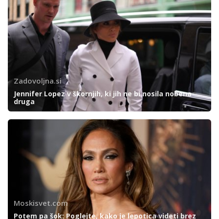
Zadovoljna.si
Jennifer Lopez v škornjih, ki jih ne bi nosila nobena
druga
Moskisvet.com
Potem pa šok: Poglejte, kako je lepotica videti brez