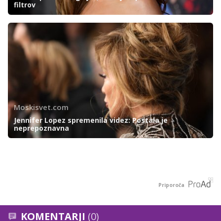
filtrov
Moskisvet.com
Jennifer Lopez spremenila videz: Postala je
neprepoznavna
Priporoča
KOMENTARJI
(0)