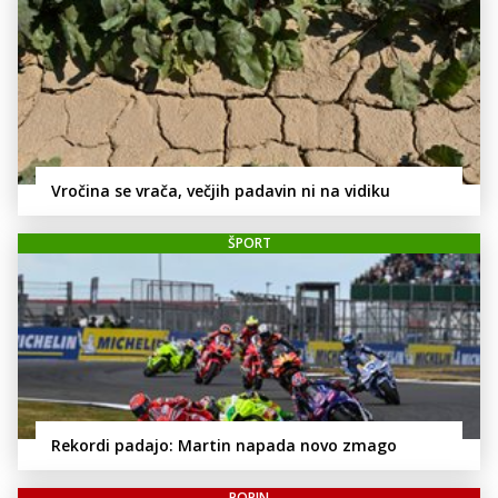
Vročina se vrača, večjih padavin ni na vidiku
ŠPORT
Rekordi padajo: Martin napada novo zmago
POPIN