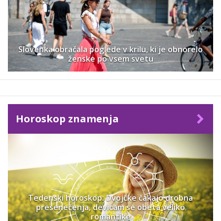
Slovenka obračala poglede v krilu, ki je obnorelo
ženske po vsem svetu
Horoskop znamenja
Tedenski horoskop: Dvojčke čakajo drobna
presenečenja, devicam se obeta veliko
romantike