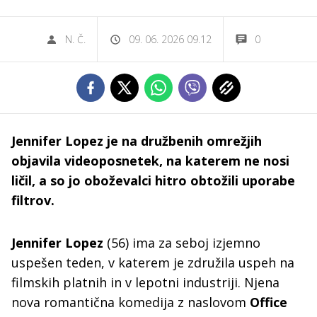
N. Č.
09. 06. 2026 09.12
0
Jennifer Lopez je na družbenih omrežjih
objavila videoposnetek, na katerem ne nosi
ličil, a so jo oboževalci hitro obtožili uporabe
filtrov.
Jennifer Lopez
(56) ima za seboj izjemno
uspešen teden, v katerem je združila uspeh na
filmskih platnih in v lepotni industriji. Njena
nova romantična komedija z naslovom
Office