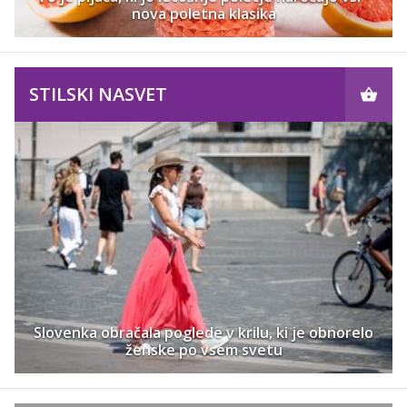
nova poletna klasika
STILSKI NASVET
Slovenka obračala poglede v krilu, ki je obnorelo
ženske po vsem svetu