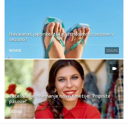
Havaianas japonke: zakaj jih nosimo iz sezone v
sezono?
NOVICE
OGLAS
Začelo se je snemanje nove Kmetije: 'Pripnite
pasove!'
ODDAJE