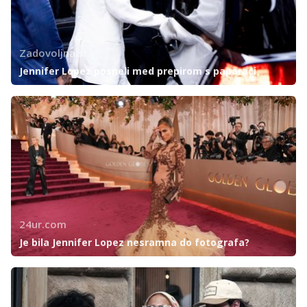
Zadovoljna.si
Jennifer Lopez posneli med prepirom s paparaci
24ur.com
Je bila Jennifer Lopez nesramna do fotografa?