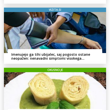
VIZITA.SI
Imenujejo ga tihi ubijalec, saj pogosto ostane
neopažen: nenavadni simptomi visokega
holesterola
OKUSNO.JE