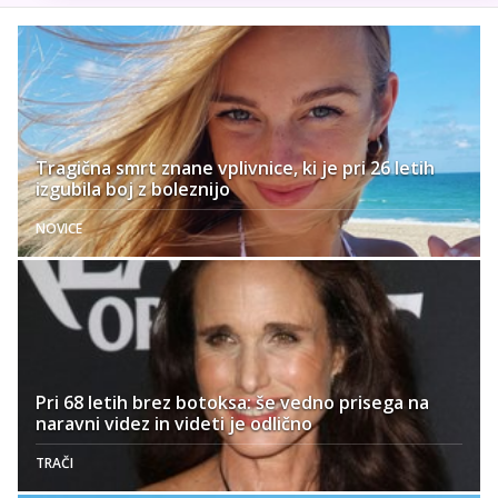
Tragična smrt znane vplivnice, ki je pri 26 letih
izgubila boj z boleznijo
NOVICE
Pri 68 letih brez botoksa: še vedno prisega na
naravni videz in videti je odlično
TRAČI