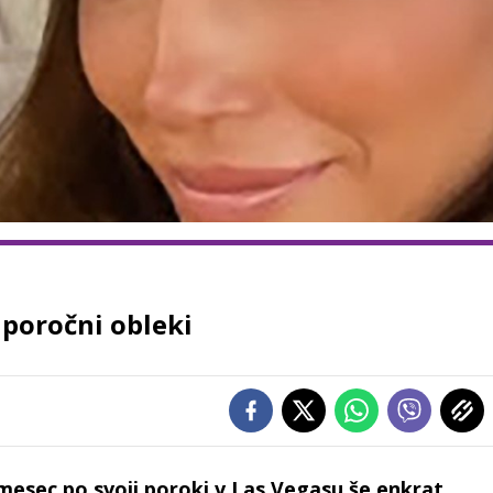
 poročni obleki
 mesec po svoji poroki v Las Vegasu še enkrat