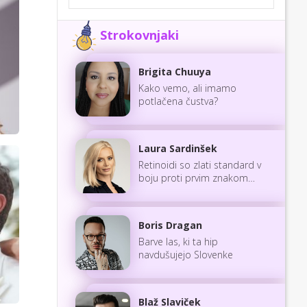
Strokovnjaki
Brigita Chuuya
Kako vemo, ali imamo
potlačena čustva?
Laura Sardinšek
Retinoidi so zlati standard v
boju proti prvim znakom
staranja
Boris Dragan
Barve las, ki ta hip
navdušujejo Slovenke
Blaž Slaviček