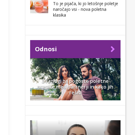
To je pijača, ki jo letošnje poletje
naročajo vsi - nova poletna
klasika
Odnosi
3 razlogi za pogoste poletne
prepire med partnerji in kako jih
rešiti