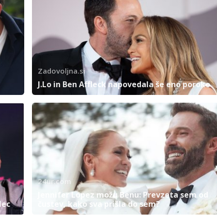
Zadovoljna.si
J.Lo in Ben Affleck napovedala še eno poroko
24ur.com
Jennifer Lopez možu Benu: Prevzeta sem od
lec
čustev, kako sva prišla do sem?