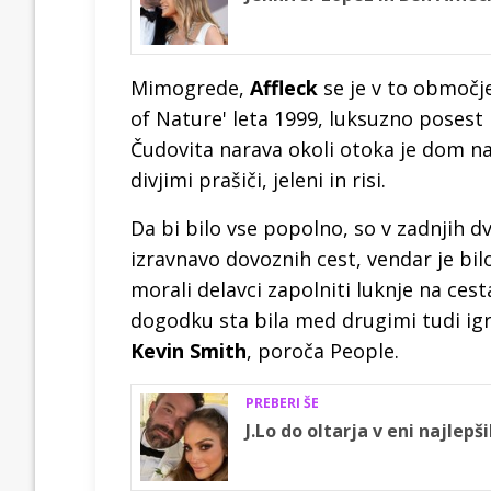
Mimogrede,
Affleck
se je v to območje
of Nature' leta 1999, luksuzno posest p
Čudovita narava okoli otoka je dom na st
divjimi prašiči, jeleni in risi.
Da bi bilo vse popolno, so v zadnjih d
izravnavo dovoznih cest, vendar je bil
morali delavci zapolniti luknje na ce
dogodku sta bila med drugimi tudi igra
Kevin Smith
, poroča People.
PREBERI ŠE
J.Lo do oltarja v eni najlepš