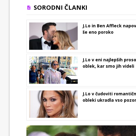
SORODNI ČLANKI
J.Lo in Ben Affleck napo
še eno poroko
J.Lo v eni najlepših proso
oblek, kar smo jih videli
J.Lo v čudoviti romantičn
obleki ukradla vso pozo