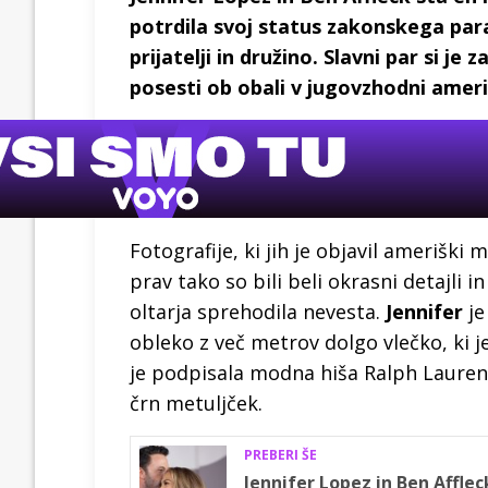
potrdila svoj status zakonskega para 
prijatelji in družino. Slavni par si je
posesti ob obali v jugovzhodni ameri
Fotografije, ki jih je objavil ameriški 
prav tako so bili beli okrasni detajli i
oltarja sprehodila nevesta.
Jennifer
je
obleko z več metrov dolgo vlečko, ki je 
je podpisala modna hiša Ralph Lauren. 
črn metuljček.
PREBERI ŠE
Jennifer Lopez in Ben Affle