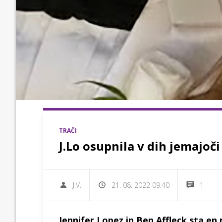
TRAČI
J.Lo osupnila v dih jemajoči
J.V.
21. 08. 2022 09.40
1
Jennifer Lopez in Ben Affleck sta en