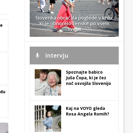
Slovenka obračala poglede v krilu,
ki je obnorelo ženske po vsem
je
svetu
Intervju
Spoznajte babico
Juša Čopa, ki je čez
noč osvojila Slovenijo
odu
Kaj na VOYO gleda
Rosa Angela Romih?