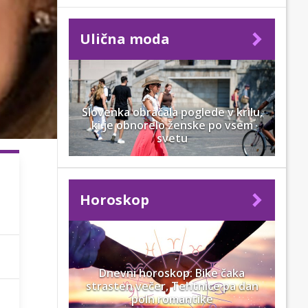
Ulična moda
Slovenka obračala poglede v krilu,
ki je obnorelo ženske po vsem
svetu
Horoskop
Dnevni horoskop: Bike čaka
strasten večer, Tehtnice pa dan
poln romantike