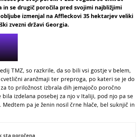
in se drugič poročila pred svojimi najbližjimi
 zaobljube izmenjal na Affleckovi 35 hektarjev veliki
ški zvezni državi Georgia.
medij TMZ, so razkrile, da so bili vsi gostje v belem,
n cvetlični aranžmaji ter preproga, po kateri se je do
 za to priložnost izbrala dih jemajočo poročno
bila izdelana posebej za njo v Italiji, pod njo pa se
Medtem pa je ženin nosil črne hlače, bel suknjič in
ck sta poročena