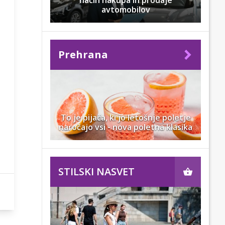
način nakupa in prodaje
avtomobilov
Prehrana
To je pijača, ki jo letošnje poletje
naročajo vsi - nova poletna klasika
STILSKI NASVET