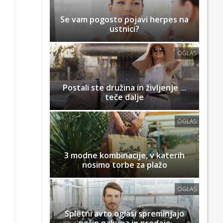
Se vam pogosto pojavi herpes na
ustnici?
OGLAS
Postali ste družina in življenje ...
teče dalje
OGLAS
3 modne kombinacije, v katerih
nosimo torbe za plažo
OGLAS
Spletni avto oglasi spreminjajo