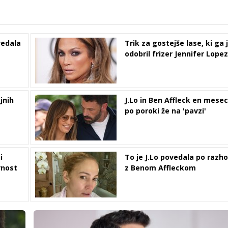
vedala
Trik za gostejše lase, ki ga 
odobril frizer Jennifer Lopez
jnih
J.Lo in Ben Affleck en mesec
po poroki že na 'pavzi'
i
To je J.Lo povedala po razh
rnost
z Benom Affleckom