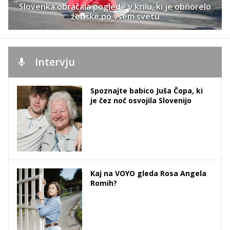
Slovenka obračala poglede v krilu, ki je obnorelo
ženske po vsem svetu
Intervju
Spoznajte babico Juša Čopa, ki
je čez noč osvojila Slovenijo
Kaj na VOYO gleda Rosa Angela
Romih?