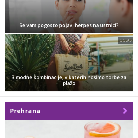
Se vam pogosto pojavi herpes na ustnici?
OGLAS
3 modne kombinacije, v katerih nosimo torbe za
plažo
Prehrana