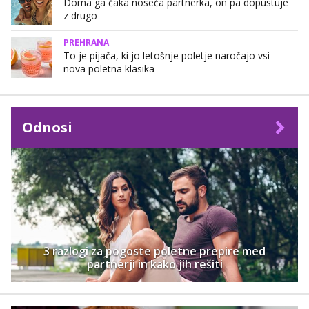
Doma ga čaka noseča partnerka, on pa dopustuje
z drugo
PREHRANA
To je pijača, ki jo letošnje poletje naročajo vsi -
nova poletna klasika
Odnosi
3 razlogi za pogoste poletne prepire med
partnerji in kako jih rešiti