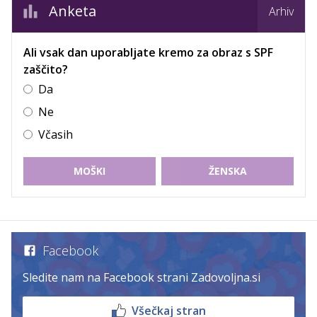
Anketa
Arhiv
Ali vsak dan uporabljate kremo za obraz s SPF
zaščito?
Da
Ne
Včasih
MOŠKI
ŽENSKA
Facebook
Sledite nam na Facebook strani Zadovoljna.si
Všečkaj stran