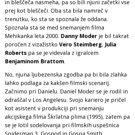
in bleščeča nasmeha, pa so bili njuni začetki vse
prej kot bleščeči. Oba sta bila namreč v
trenutku, ko sta se spoznala že oddana.
Spoznala sta se med snemanjem filma
Mehikanka leta 2000.
Danny Moder
je bil takrat
poročen z vizažistko
Vero Steimberg
,
Julia
Roberts
pa se je videvala z igralcem
Benjaminom Brattom
.
No, njuna ljubezenska zgodba pa bi bila zlahka
lahko podlaga za kakšen filmski scenarij.
Začnimo pri Danielu. Daniel Moder se je rodil in
odraščal v Los Angelesu. Svojo kariero je pričel
kot asistent v produkciji pri snemanju
akcijskega filma Škrlatna plima (1995), zatem pa
se je lotil sodelovanja pri filmskih uspešnica
Spiderman 3, Gospod in Gospa Smith,