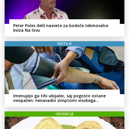
Peter Poles delil nasvete za bodoče tekmovalce
kviza Na lovu
VIZITA.SI
Imenujejo ga tihi ubijalec, saj pogosto ostane
neopažen: nenavadni simptomi visokega
holesterola
OKUSNO.JE