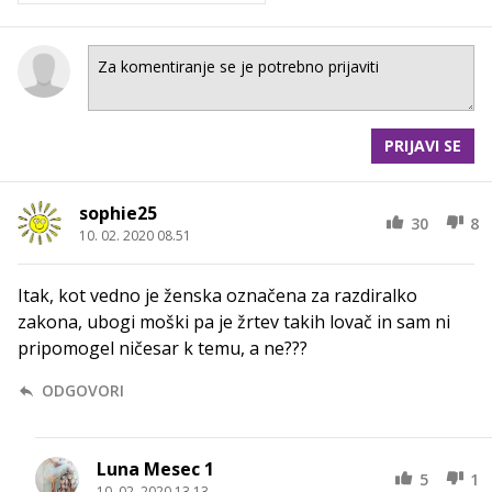
PRIJAVI SE
sophie25
30
8
10. 02. 2020 08.51
Itak, kot vedno je ženska označena za razdiralko
zakona, ubogi moški pa je žrtev takih lovač in sam ni
pripomogel ničesar k temu, a ne???
ODGOVORI
Luna Mesec 1
5
1
10. 02. 2020 13.13