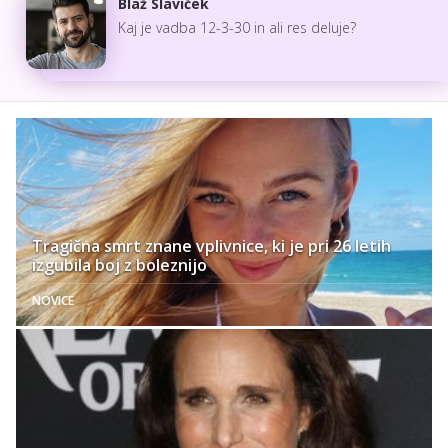
Blaž Slaviček
Kaj je vadba 12-3-30 in ali res deluje?
Tragična smrt znane vplivnice, ki je pri 26 letih
izgubila boj z boleznijo
NOVICE