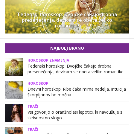
Tedenski horoskop: Dvojčke čakajo drobna
presenečenja, devicam se obeta veliko
romantike
NAJBOLJ BRANO
HOROSKOP ZNAMENJA
Tedenski horoskop: Dvojčke čakajo drobna
presenečenja, devicam se obeta veliko romantike
HOROSKOP
Dnevni horoskop: Ribe čaka mirna nedelja, intuicija
škorpijonov bo močna
TRAČI
Vsi govorijo o oranžnolasi lepotici, ki navdušuje s
skrivnostno vlogo
TRAČI