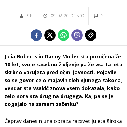
S.B.
09. 02. 2020 18.00
3
Julia Roberts in Danny Moder sta poročena že
18 let, svoje zasebno življenje pa že vsa ta leta
skrbno varujeta pred očmi javnosti. Pojavile
so se govorice o majavih tleh njunega zakona,
vendar sta vsakič znova vsem dokazala, kako
zelo nora sta drug na drugega. Kaj pa se je
dogajalo na samem začetku?
Čeprav danes njuna obraza razsvetljujeta široka