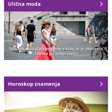
Ulična moda
Slovenka obračala poglede v krilu, ki je obnorelo
ženske po vsem svetu
Horoskop znamenja