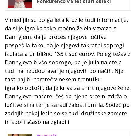
konkurenco v 8 let stari obleki
V medijih so dolga leta krožile tudi informacije,
da si je igralka tako močno želela v zvezo z
Dannyjem, da je proces njegove ločitve
pospešila tako, da je njegovi takratni soprogi
izplačala približno 135 tisoč eurov. Poleg težav z
Dannyjevo bivšo soprogo, pa je Julia naletela
tudi na neodobravanje njegovih domačih. Njen
tast naj bi namreč v nekem trenutku
igralko obtožil, da je kriva za smrt njegove žene,
Dannyjeve matere, češ da njeno srce ni zdržalo
ločitve sina ter je zaradi žalosti umrla. Sodeč po
zadnjih nekaj letih so se tudi družinske zamere
in spori sčasoma zgladili.