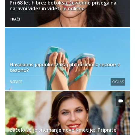
Pri 68 letih brez botoksa: še vedno prisega na
naravni videz in videti je odlično
TRAČI
Havaianas japonke: zakaj jih nosimo iz sezone v
sezono?
NOVICE
OGLAS
Začelo se je snemanje nove Kmetije: 'Pripnite