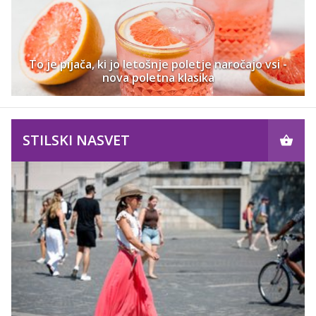
To je pijača, ki jo letošnje poletje naročajo vsi -
nova poletna klasika
STILSKI NASVET