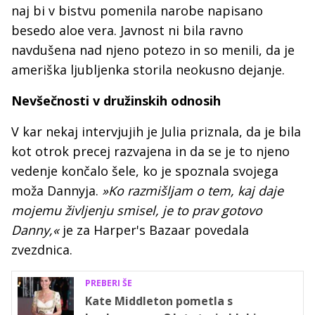
naj bi v bistvu pomenila narobe napisano
besedo aloe vera. Javnost ni bila ravno
navdušena nad njeno potezo in so menili, da je
ameriška ljubljenka storila neokusno dejanje.
Nevšečnosti v družinskih odnosih
V kar nekaj intervjujih je Julia priznala, da je bila
kot otrok precej razvajena in da se je to njeno
vedenje končalo šele, ko je spoznala svojega
moža Dannyja.
»Ko razmišljam o tem, kaj daje
mojemu življenju smisel, je to prav gotovo
Danny,«
je za Harper's Bazaar povedala
zvezdnica.
PREBERI ŠE
Kate Middleton pometla s