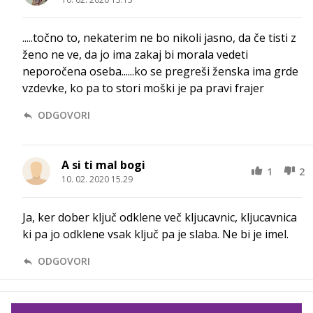
.....točno to, nekaterim ne bo nikoli jasno, da če tisti z
ženo ne ve, da jo ima zakaj bi morala vedeti
neporočena oseba......ko se pregreši ženska ima grde
vzdevke, ko pa to stori moški je pa pravi frajer
ODGOVORI
A si ti mal bogi
1
2
10. 02. 2020 15.29
Ja, ker dober ključ odklene več kljucavnic, kljucavnica
ki pa jo odklene vsak ključ pa je slaba. Ne bi je imel.
ODGOVORI