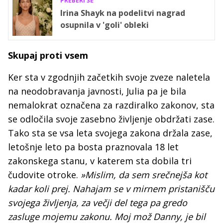
PREBERI ŠE
Irina Shayk na podelitvi nagrad
osupnila v 'goli' obleki
Skupaj proti vsem
Ker sta v zgodnjih začetkih svoje zveze naletela
na neodobravanja javnosti, Julia pa je bila
nemalokrat označena za razdiralko zakonov, sta
se odločila svoje zasebno življenje obdržati zase.
Tako sta se vsa leta svojega zakona držala zase,
letošnje leto pa bosta praznovala 18 let
zakonskega stanu, v katerem sta dobila tri
čudovite otroke.
»Mislim, da sem srečnejša kot
kadar koli prej. Nahajam se v mirnem pristanišču
svojega življenja, za večji del tega pa gredo
zasluge mojemu zakonu. Moj mož Danny, je bil