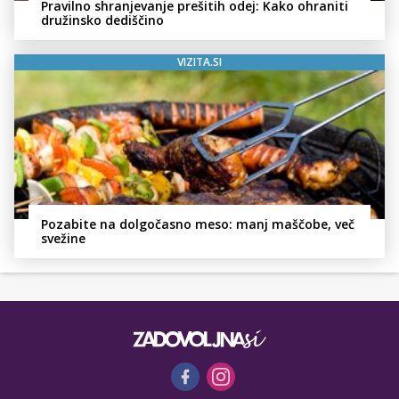
Pravilno shranjevanje prešitih odej: Kako ohraniti
družinsko dediščino
VIZITA.SI
Pozabite na dolgočasno meso: manj maščobe, več
svežine