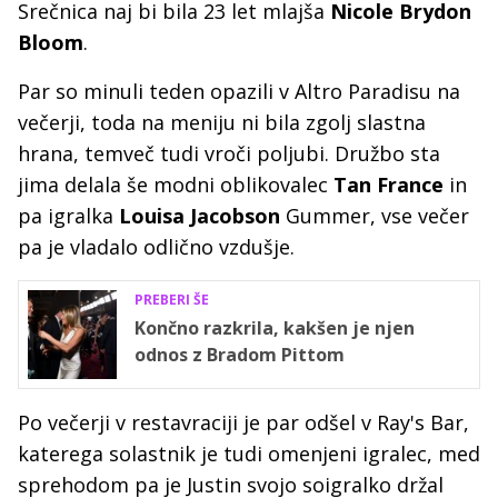
Srečnica naj bi bila 23 let mlajša
Nicole Brydon
Bloom
.
Par so minuli teden opazili v Altro Paradisu na
večerji, toda na meniju ni bila zgolj slastna
hrana, temveč tudi vroči poljubi. Družbo sta
jima delala še modni oblikovalec
Tan France
in
pa igralka
Louisa Jacobson
Gummer, vse večer
pa je vladalo odlično vzdušje.
PREBERI ŠE
Končno razkrila, kakšen je njen
odnos z Bradom Pittom
Po večerji v restavraciji je par odšel v Ray's Bar,
katerega solastnik je tudi omenjeni igralec, med
sprehodom pa je Justin svojo soigralko držal