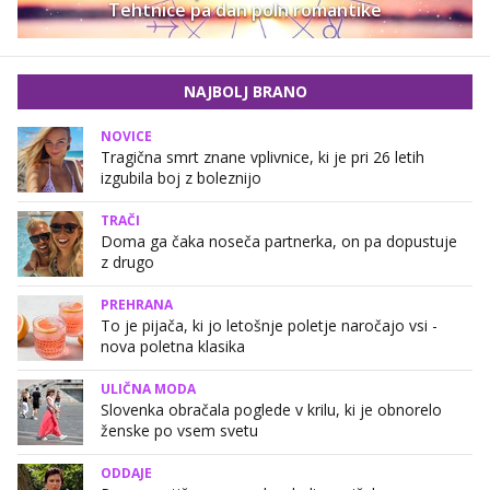
Tehtnice pa dan poln romantike
NAJBOLJ BRANO
NOVICE
Tragična smrt znane vplivnice, ki je pri 26 letih
izgubila boj z boleznijo
TRAČI
Doma ga čaka noseča partnerka, on pa dopustuje
z drugo
PREHRANA
To je pijača, ki jo letošnje poletje naročajo vsi -
nova poletna klasika
ULIČNA MODA
Slovenka obračala poglede v krilu, ki je obnorelo
ženske po vsem svetu
ODDAJE