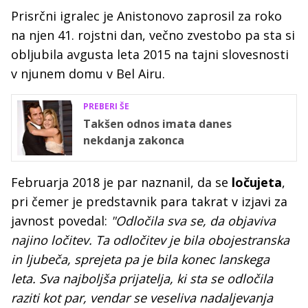
Prisrčni igralec je Anistonovo zaprosil za roko
na njen 41. rojstni dan, večno zvestobo pa sta si
obljubila avgusta leta 2015 na tajni slovesnosti
v njunem domu v Bel Airu.
PREBERI ŠE
Takšen odnos imata danes
nekdanja zakonca
Februarja 2018 je par naznanil, da se
ločujeta
,
pri čemer je predstavnik para takrat v izjavi za
javnost povedal:
"Odločila sva se, da objaviva
najino ločitev. Ta odločitev je bila obojestranska
in ljubeča, sprejeta pa je bila konec lanskega
leta. Sva najboljša prijatelja, ki sta se odločila
raziti kot par, vendar se veseliva nadaljevanja