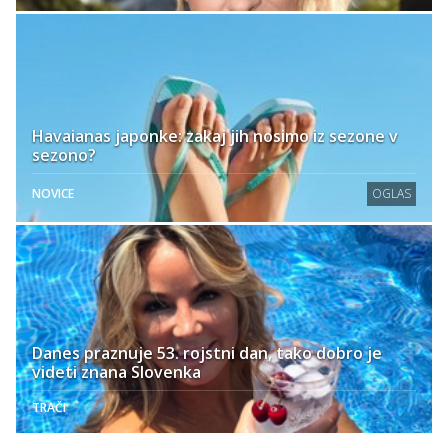
Havaianas japonke: zakaj jih nosimo iz sezone v
sezono?
NOVICE
OGLAS
Danes praznuje 53. rojstni dan, tako dobro je
videti znana Slovenka
TRAČI