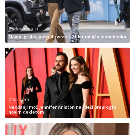
Zadovoljna.si
Slavni igralec potrdil zvezo z 21 let mlajšo manekenko
24ur.com
Nekdanji mož Jennifer Aniston na rdeči preprogi z
novim dekletom