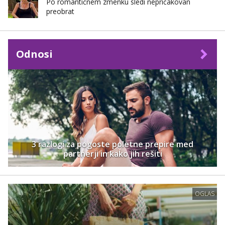
Po romantičnem zmenku sledi nepričakovan
preobrat
Odnosi
3 razlogi za pogoste poletne prepire med
partnerji in kako jih rešiti
OGLAS