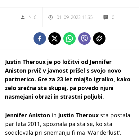
N. Č.
01. 09. 2023 11.35
0
Justin Theroux je po ločitvi od Jennifer
Aniston prvič v javnost prišel s svojo novo
partnerico. Gre za 23 let mlajšo igralko, kako
zelo srečna sta skupaj, pa povedo njuni
nasmejani obrazi in strastni poljubi.
Jennifer Aniston
in
Justin Theroux
sta postala
par leta 2011, spoznala pa sta se, ko sta
sodelovala pri snemanju filma 'Wanderlust'.