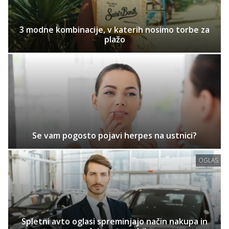
3 modne kombinacije, v katerih nosimo torbe za
plažo
Se vam pogosto pojavi herpes na ustnici?
OGLAS
Spletni avto oglasi spreminjajo način nakupa in