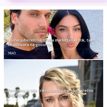
Njuna ljubezen naj bi bila marketinški trik, tako
se odzivata na govorice
TRAČI
Poročena je bila trikrat, zdaj pa je spet srečno
zaljubljena
TRAČI