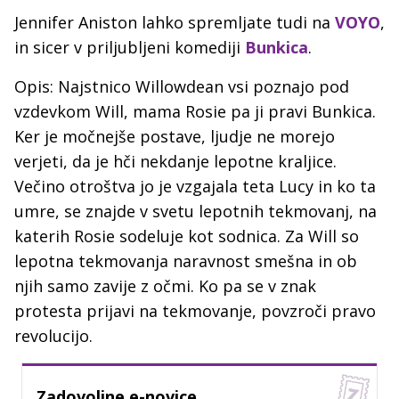
Jennifer Aniston lahko spremljate tudi na
VOYO
,
in sicer v priljubljeni komediji
Bunkica
.
Opis: Najstnico Willowdean vsi poznajo pod
vzdevkom Will, mama Rosie pa ji pravi Bunkica.
Ker je močnejše postave, ljudje ne morejo
verjeti, da je hči nekdanje lepotne kraljice.
Večino otroštva jo je vzgajala teta Lucy in ko ta
umre, se znajde v svetu lepotnih tekmovanj, na
katerih Rosie sodeluje kot sodnica. Za Will so
lepotna tekmovanja naravnost smešna in ob
njih samo zavije z očmi. Ko pa se v znak
protesta prijavi na tekmovanje, povzroči pravo
revolucijo.
Zadovoljne e-novice