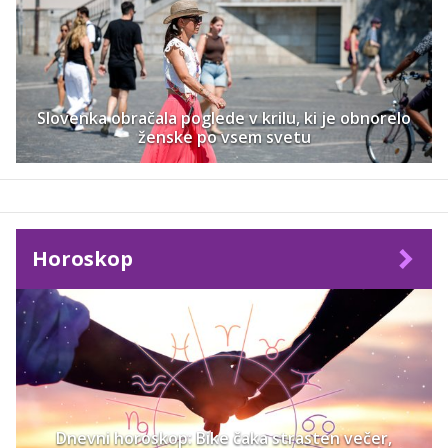
Slovenka obračala poglede v krilu, ki je obnorelo
ženske po vsem svetu
Horoskop
Dnevni horoskop: Bike čaka strasten večer,