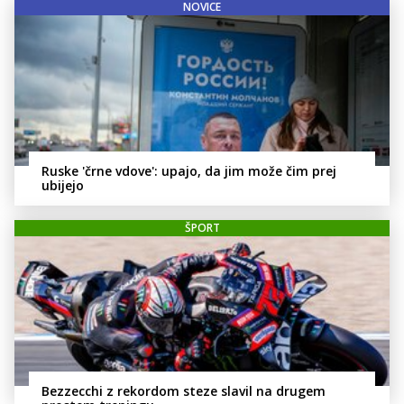
NOVICE
Ruske 'črne vdove': upajo, da jim može čim prej
ubijejo
ŠPORT
Bezzecchi z rekordom steze slavil na drugem