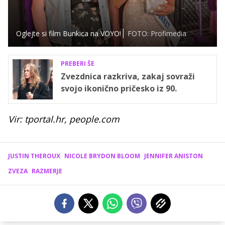
Oglejte si film Bunkica na VOYO!
FOTO: Profimedia
PREBERI ŠE
Zvezdnica razkriva, zakaj sovraži
svojo ikonično pričesko iz 90.
Vir: tportal.hr, people.com
JUSTIN THEROUX
NICOLE BRYDON BLOOM
JENNIFER ANISTON
ZVEZA
RAZMERJE