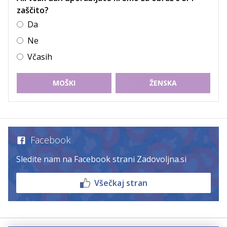
zaščito?
Da
Ne
Včasih
MOŠKI
ŽENSKA
Facebook
Sledite nam na Facebook strani Zadovoljna.si
Všečkaj stran