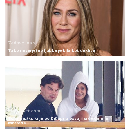
Zadovoljna.si
Tako neverjetno ljubka je bila kot deklica
Moskisvet.com
To je moški, ki je po DiCapriu osvojil srce Camile
Morrone