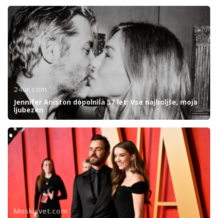
24ur.com
Jennifer Aniston dopolnila 57 let: Vse najboljše, moja
ljubezen
Moskisvet.com