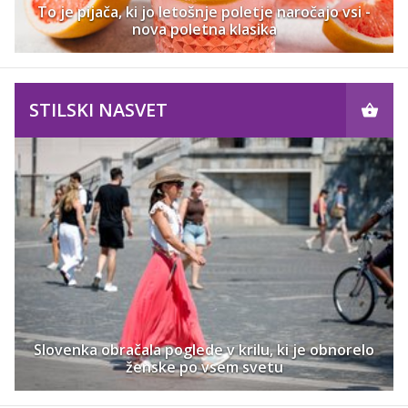
To je pijača, ki jo letošnje poletje naročajo vsi -
nova poletna klasika
STILSKI NASVET
Slovenka obračala poglede v krilu, ki je obnorelo
ženske po vsem svetu