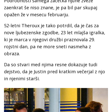
Podrobnosti samega začetka njune zveze
zaenkrat še niso znane, je pa bil par skupaj
opažen že v mesecu februarju.
52-letni Theroux je tako potrdil, da je čas za
nove ljubezenske zgodbe, 23 let mlajša igralka,
ki je marca v njegovi družbi praznovala 29.
rojstni dan, pa ne more sneti nasmeha z
obraza.
Da so stvari med njima resne dokazuje tudi
dejstvo, da je Justin pred kratkim večerjal z njo
in njenimi starši.