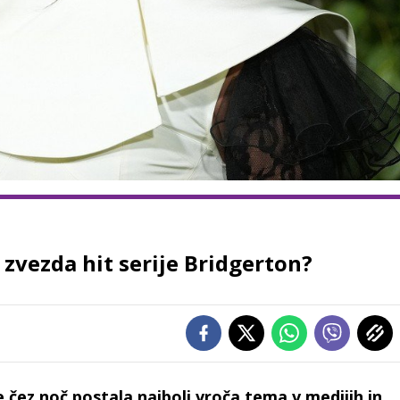
zvezda hit serije Bridgerton?
 čez noč postala najbolj vroča tema v medijih in