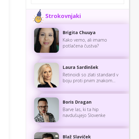
Strokovnjaki
Brigita Chuuya
Kako vemo, ali imamo
potlačena čustva?
Laura Sardinšek
Retinoidi so zlati standard v
boju proti prvim znakom
staranja
Boris Dragan
Barve las, ki ta hip
navdušujejo Slovenke
Blaž Slaviček