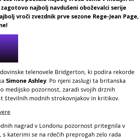
 zagotovo najbolj navdušeni oboževalci serije
ajbolj vroči zvezdnik prve sezone Rege-Jean Page,
ne!
dovinske telenovele Bridgerton, ki podira rekorde
lka
Simone Ashley
. Po njeni zaslugi ta britanska
no medijsko pozornost, zaradi svojih drznih
st številnih modnih strokovnjakov in kritikov.
vere
odnih nagrad v Londonu pozornost pritegnila v
i, s katerimi se na rdečih preprogah zelo rada