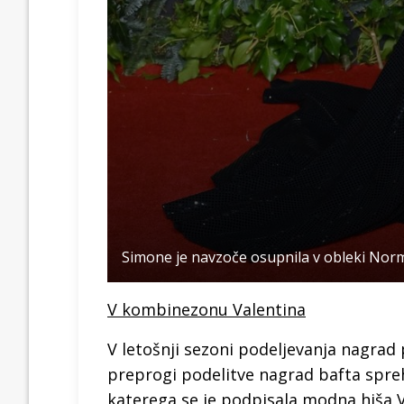
Simone je navzoče osupnila v obleki Nor
V kombinezonu Valentina
V letošnji sezoni podeljevanja nagrad p
preprogi podelitve nagrad bafta spr
katerega se je podpisala modna hiša V