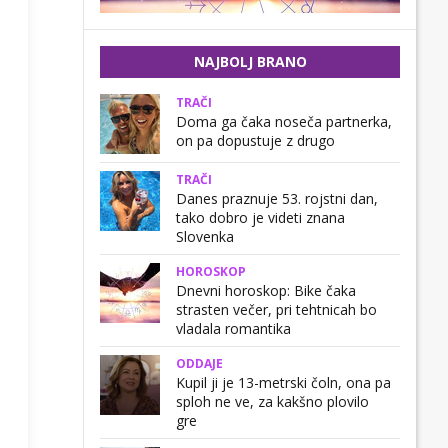
NAJBOLJ BRANO
TRAČI
Doma ga čaka noseča partnerka,
on pa dopustuje z drugo
TRAČI
Danes praznuje 53. rojstni dan,
tako dobro je videti znana
Slovenka
HOROSKOP
Dnevni horoskop: Bike čaka
strasten večer, pri tehtnicah bo
vladala romantika
ODDAJE
Kupil ji je 13-metrski čoln, ona pa
sploh ne ve, za kakšno plovilo
gre