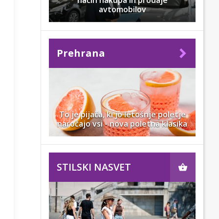
način nakupa in prodaje
avtomobilov
Prehrana
To je pijača, ki jo letošnje poletje
naročajo vsi - nova poletna klasika
STILSKI NASVET