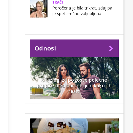
TRAČI
Poročena je bila trikrat, zdaj pa
je spet srečno zaljubljena
Odnosi
3 razlogi za pogoste poletne
prepire med partnerji in kako jih
rešiti