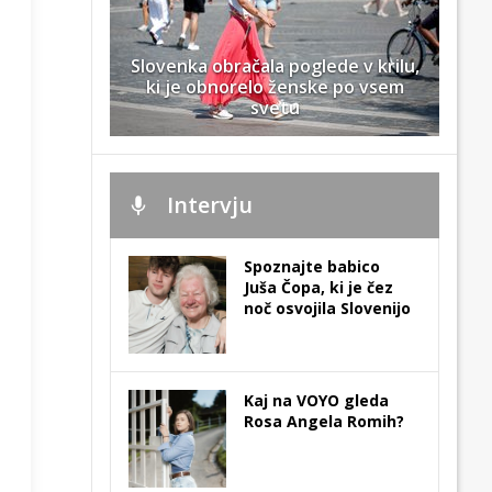
Slovenka obračala poglede v krilu,
ki je obnorelo ženske po vsem
svetu
Intervju
Spoznajte babico
Juša Čopa, ki je čez
noč osvojila Slovenijo
Kaj na VOYO gleda
Rosa Angela Romih?