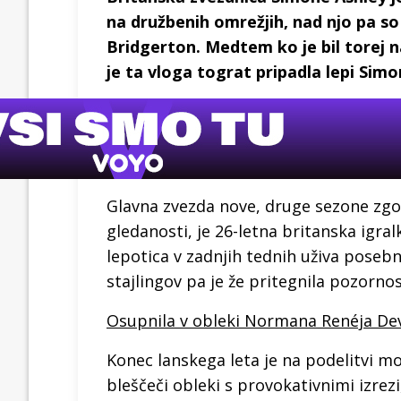
na družbenih omrežjih, nad njo pa so
Bridgerton. Medtem ko je bil torej n
je ta vloga tograt pripadla lepi Simo
Glavna zvezda nove, druge sezone zgo
gledanosti, je 26-letna britanska igra
lepotica v zadnjih tednih uživa poseb
stajlingov pa je že pritegnila pozorno
Osupnila v obleki Normana Renéja De
Konec lanskega leta je na podelitvi m
bleščeči obleki s provokativnimi izrez