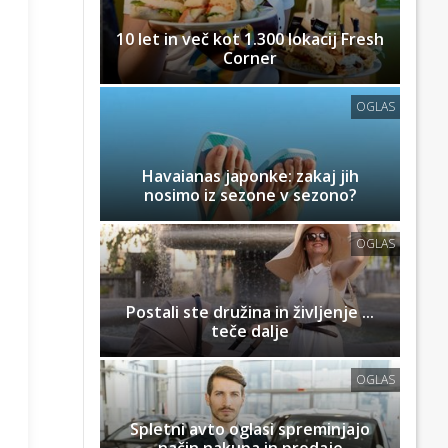
10 let in več kot 1.300 lokacij Fresh
Corner
OGLAS
Havaianas japonke: zakaj jih
nosimo iz sezone v sezono?
OGLAS
Postali ste družina in življenje ...
teče dalje
OGLAS
Spletni avto oglasi spreminjajo