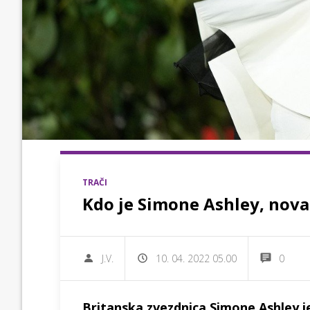
TRAČI
Kdo je Simone Ashley, nova 
J.V.
10. 04. 2022 05.00
0
Britanska zvezdnica Simone Ashley je