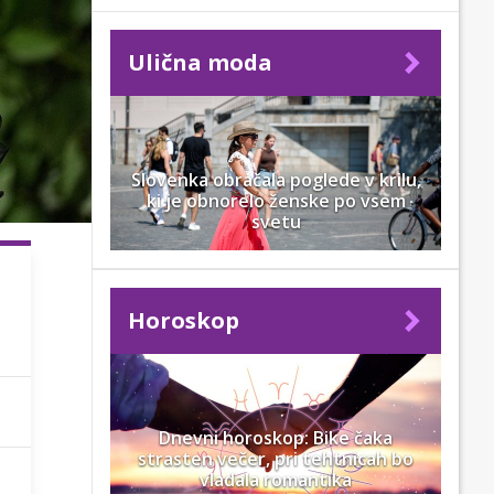
Ulična moda
Slovenka obračala poglede v krilu,
ki je obnorelo ženske po vsem
svetu
Horoskop
Dnevni horoskop: Bike čaka
strasten večer, pri tehtnicah bo
vladala romantika