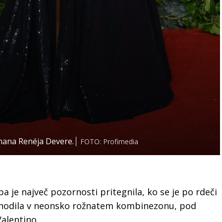
mana Renéja Devere.
FOTO: Profimedia
a je največ pozornosti pritegnila, ko se je po rdeči
ehodila v neonsko rožnatem kombinezonu, pod
alentino.