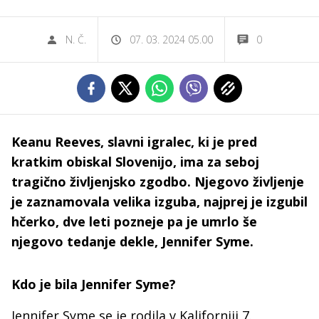
N. Č.
07. 03. 2024 05.00
0
Keanu Reeves, slavni igralec, ki je pred
kratkim obiskal Slovenijo, ima za seboj
tragično življenjsko zgodbo. Njegovo življenje
je zaznamovala velika izguba, najprej je izgubil
hčerko, dve leti pozneje pa je umrlo še
njegovo tedanje dekle, Jennifer Syme.
Kdo je bila Jennifer Syme?
Jennifer Syme se je rodila v Kaliforniji 7.