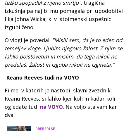
težko spopadel z njeno smrtjo",
tragična
izkušnja pa naj bi mu pomagala pri upodobitvi
lika Johna Wicka, ki v istoimenski uspešnici
izgubi ženo.
O vlogi je povedal:
"Mislil sem, da je to eden od
temeljev vloge. Ljubim njegovo žalost. Z njim se
lahko poistovetim in mislim, da tega nikoli ne
predelaš. Žalost in izguba nikoli ne izgineta."
Keanu Reeves tudi na VOYO
Filme, v katerih je nastopil slavni zvezdnik
Keanu Reeves, si lahko kjer koli in kadar koli
ogledate tudi
na VOYO
. Na voljo sta vam kar
dva:
PREBERI ŠE