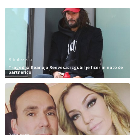
Bibaleze.si
Tragedija Keanuja Reevesa: izgubil je hčer in nato še
partnerico
24ur.com