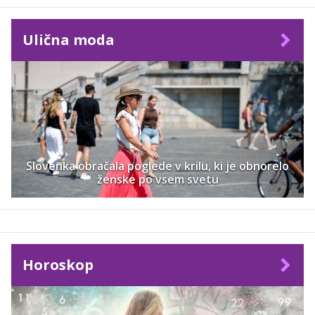
Ulična moda
Slovenka obračala poglede v krilu, ki je obnorelo
ženske po vsem svetu
Horoskop