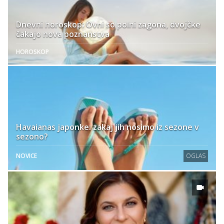
Dnevni horoskop: Ovni so polni zagona, dvojčke
čakajo nova poznanstva
HOROSKOP
Havaianas japonke: zakaj jih nosimo iz sezone v
sezono?
NOVICE
OGLAS