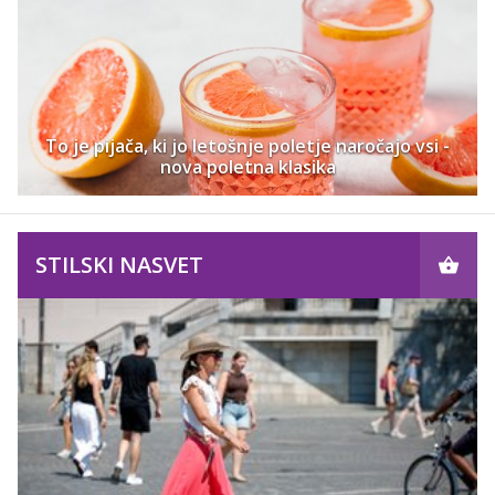
To je pijača, ki jo letošnje poletje naročajo vsi -
nova poletna klasika
STILSKI NASVET