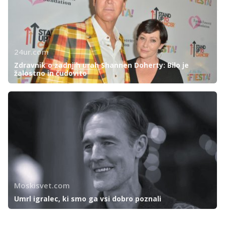
24ur.com
Zdravnik o zadnjih urah Shannen Doherty: Bilo je
žalostno in čudovito
Moskisvet.com
Umrl igralec, ki smo ga vsi dobro poznali