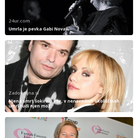
24ur.com
Umrla je pevka Gabi Novak
Zadovoljna.si
Njena smrt šokirala vse, v nenavadnih okoliščinah
umrl tudi njen mož