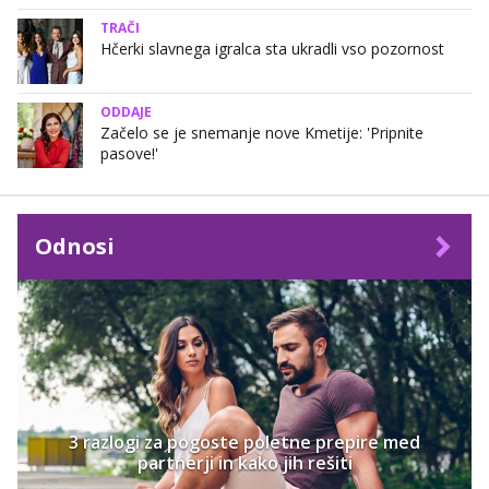
TRAČI
Hčerki slavnega igralca sta ukradli vso pozornost
ODDAJE
Začelo se je snemanje nove Kmetije: 'Pripnite
pasove!'
Odnosi
3 razlogi za pogoste poletne prepire med
partnerji in kako jih rešiti