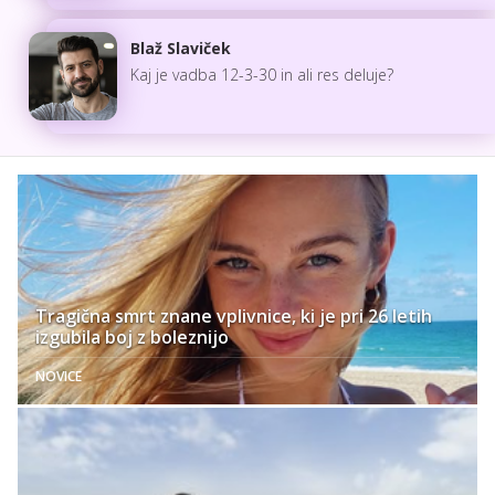
Blaž Slaviček
Kaj je vadba 12-3-30 in ali res deluje?
Tragična smrt znane vplivnice, ki je pri 26 letih
izgubila boj z boleznijo
NOVICE