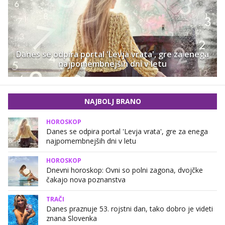
Danes se odpira portal 'Levja vrata', gre za enega
najpomembnejših dni v letu
NAJBOLJ BRANO
HOROSKOP
Danes se odpira portal 'Levja vrata', gre za enega
najpomembnejših dni v letu
HOROSKOP
Dnevni horoskop: Ovni so polni zagona, dvojčke
čakajo nova poznanstva
TRAČI
Danes praznuje 53. rojstni dan, tako dobro je videti
znana Slovenka