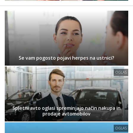
Se vam pogosto pojavi herpes na ustnici?
OGLAS
Spletni avto oglasi spreminjajo način nakupa in
prodaje avtomobilov
OGLAS