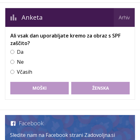
Anketa
Arhiv
Ali vsak dan uporabljate kremo za obraz s SPF
zaščito?
Da
Ne
Včasih
MOŠKI
ŽENSKA
Facebook
Sledite nam na Facebook strani Zadovoljna.si