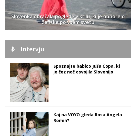
Slovenka obračala poglede v krilu, ki je obnorelo
ženske po vsem svetu
Intervju
Spoznajte babico Juša Čopa, ki
je čez noč osvojila Slovenijo
Kaj na VOYO gleda Rosa Angela
Romih?