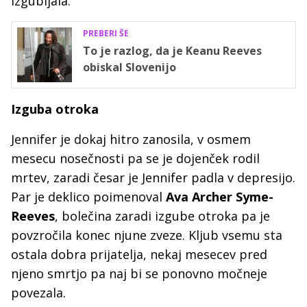
izgubljala.
PREBERI ŠE
To je razlog, da je Keanu Reeves
obiskal Slovenijo
Izguba otroka
Jennifer je dokaj hitro zanosila, v osmem
mesecu nosečnosti pa se je dojenček rodil
mrtev, zaradi česar je Jennifer padla v depresijo.
Par je deklico poimenoval
Ava Archer Syme-
Reeves
, bolečina zaradi izgube otroka pa je
povzročila konec njune zveze. Kljub vsemu sta
ostala dobra prijatelja, nekaj mesecev pred
njeno smrtjo pa naj bi se ponovno močneje
povezala.