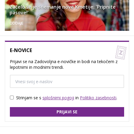
Začelo se je snemanje nove Kmetije: 'Pripnite
pasove!'
ODDAJE
E-NOVICE
Prijavi se na Zadovoljna e-novičke in bodi na tekočem z
lepotnimi in modnimi trendi.
Strinjam se s
splošnimi pogoji
in
Politiko zasebnosti
.
PRIJAVI SE