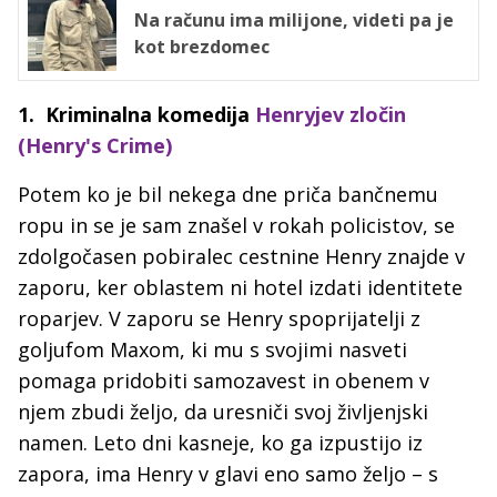
Na računu ima milijone, videti pa je
kot brezdomec
1. Kriminalna komedija
Henryjev zločin
(Henry's Crime)
Potem ko je bil nekega dne priča bančnemu
ropu in se je sam znašel v rokah policistov, se
zdolgočasen pobiralec cestnine Henry znajde v
zaporu, ker oblastem ni hotel izdati identitete
roparjev. V zaporu se Henry spoprijatelji z
goljufom Maxom, ki mu s svojimi nasveti
pomaga pridobiti samozavest in obenem v
njem zbudi željo, da uresniči svoj življenjski
namen. Leto dni kasneje, ko ga izpustijo iz
zapora, ima Henry v glavi eno samo željo – s