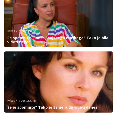
Moskisvet.com
Se spomnite Tine iz Sanjskega moškega? Tako je bila
videti nekoč
Moskisvet.com
Se je spomnite? Tako je Esmeralda videti danes