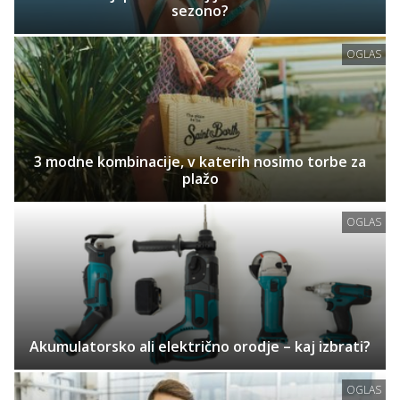
sezono?
OGLAS
3 modne kombinacije, v katerih nosimo torbe za
plažo
OGLAS
Akumulatorsko ali električno orodje – kaj izbrati?
OGLAS