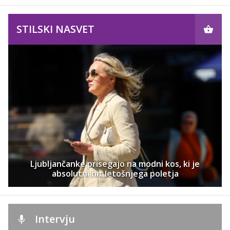
STILSKI NASVET
Ljubljančanke prisegajo na modni kos, ki je
absolutni hit letošnjega poletja
Intervju