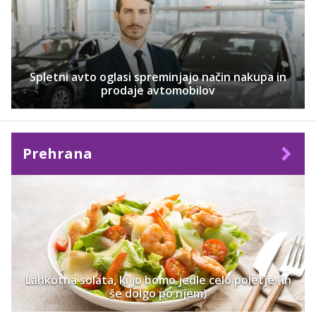
Spletni avto oglasi spreminjajo način nakupa in
prodaje avtomobilov
Prehrana
Lahkotna solata, ki jo bomo jedle celo poletje (in
še dolgo po njem)