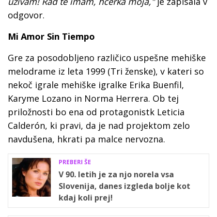
uživam! Rad te imam, hčerka moja,"
je zapisala v
odgovor.
Mi Amor Sin Tiempo
Gre za posodobljeno različico uspešne mehiške
melodrame iz leta 1999 (Tri ženske), v kateri so
nekoč igrale mehiške igralke Erika Buenfil,
Karyme Lozano in Norma Herrera. Ob tej
priložnosti bo ena od protagonistk Leticia
Calderón, ki pravi, da je nad projektom zelo
navdušena, hkrati pa malce nervozna.
PREBERI ŠE
V 90. letih je za njo norela vsa
Slovenija, danes izgleda bolje kot
kdaj koli prej!