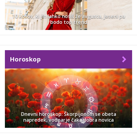
10 kosov, ki jih lahko nosiš že avgusta, jeseni pa
bodo top trend
Horoskop
Dnevni horoskop: Škorpijonom se obeta
napredek, vodnarje čaka dobra novica