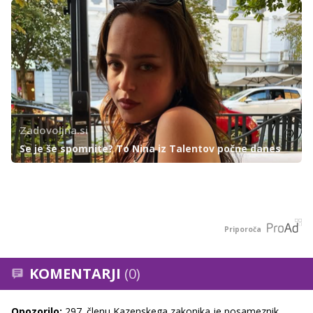
Zadovoljna.si
Se je še spomnite? To Nina iz Talentov počne danes
Priporoča
KOMENTARJI
(0)
Opozorilo:
297. členu Kazenskega zakonika je posameznik