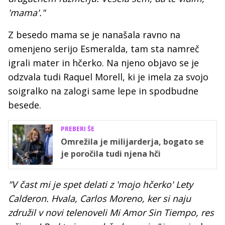
'mama'."
Z besedo mama se je nanašala ravno na
omenjeno serijo Esmeralda, tam sta namreč
igrali mater in hčerko. Na njeno objavo se je
odzvala tudi Raquel Morell, ki je imela za svojo
soigralko na zalogi same lepe in spodbudne
besede.
PREBERI ŠE
Omrežila je milijarderja, bogato se
je poročila tudi njena hči
"V čast mi je spet delati z 'mojo hčerko' Lety
Calderon. Hvala, Carlos Moreno, ker si naju
združil v novi telenoveli Mi Amor Sin Tiempo, res