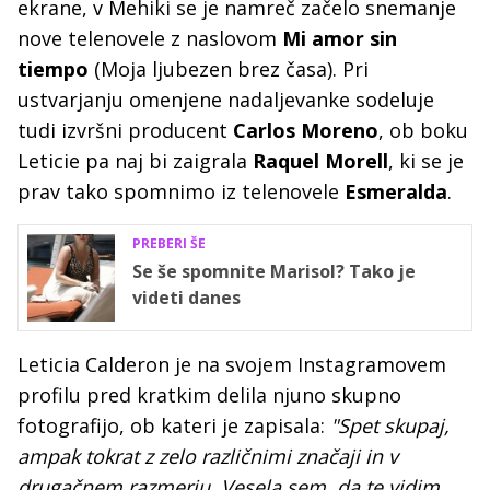
ekrane, v Mehiki se je namreč začelo snemanje
nove telenovele z naslovom
Mi amor sin
tiempo
(Moja ljubezen brez časa). Pri
ustvarjanju omenjene nadaljevanke sodeluje
tudi izvršni producent
Carlos Moreno
, ob boku
Leticie pa naj bi zaigrala
Raquel Morell
, ki se je
prav tako spomnimo iz telenovele
Esmeralda
.
PREBERI ŠE
Se še spomnite Marisol? Tako je
videti danes
Leticia Calderon je na svojem Instagramovem
profilu pred kratkim delila njuno skupno
fotografijo, ob kateri je zapisala:
"Spet skupaj,
ampak tokrat z zelo različnimi značaji in v
drugačnem razmerju. Vesela sem, da te vidim,