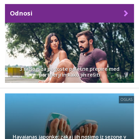
Odnosi
3 razlogi za pogoste poletne prepire med
partnerji in kako jih rešiti
OGLAS
Havaianas japonke: zakaj jih nosimo iz sezone v