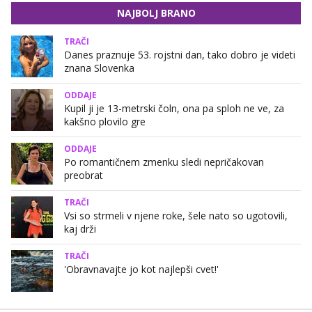
NAJBOLJ BRANO
TRAČI
Danes praznuje 53. rojstni dan, tako dobro je videti
znana Slovenka
ODDAJE
Kupil ji je 13-metrski čoln, ona pa sploh ne ve, za
kakšno plovilo gre
ODDAJE
Po romantičnem zmenku sledi nepričakovan
preobrat
TRAČI
Vsi so strmeli v njene roke, šele nato so ugotovili,
kaj drži
TRAČI
'Obravnavajte jo kot najlepši cvet!'