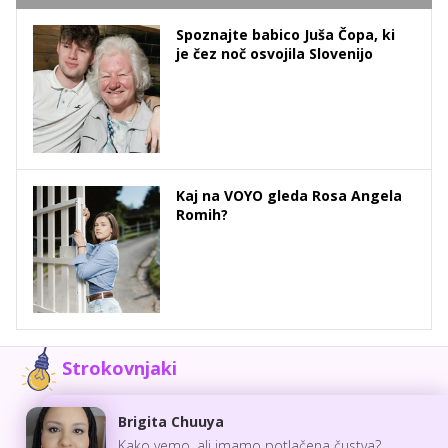
Spoznajte babico Juša Čopa, ki
je čez noč osvojila Slovenijo
Kaj na VOYO gleda Rosa Angela
Romih?
Strokovnjaki
Brigita Chuuya
Kako vemo, ali imamo potlačena čustva?