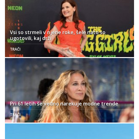
Vsi so strmeli v njene roke, šele nato so
ugotovili, kaj drži
TRAČI
Pri 61 letih še vedno narekuje modne trende
TRAČI