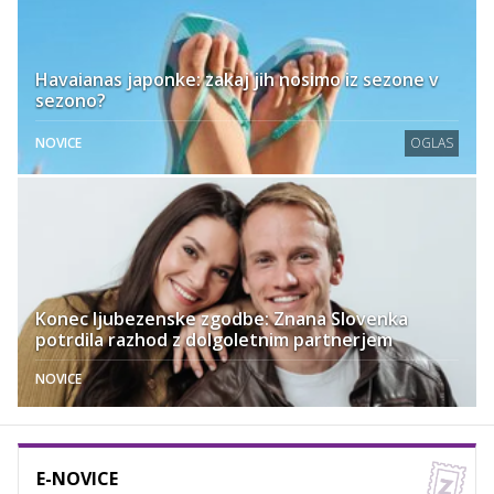
Havaianas japonke: zakaj jih nosimo iz sezone v
sezono?
NOVICE
OGLAS
Konec ljubezenske zgodbe: Znana Slovenka
potrdila razhod z dolgoletnim partnerjem
NOVICE
E-NOVICE