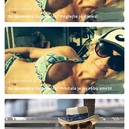
Zadovoljna.si
Se spomnite Esmeralde? Poglejte jo danes!
Zadovoljna.si
Se spomnite Esmeralde? Pristala je na robu smrti!