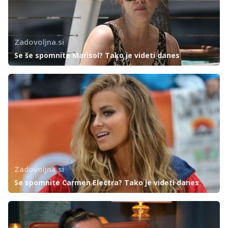
Zadovoljna.si
Se še spomnite Marisol? Tako je videti danes
Zadovoljna.si
Se spomnite Carmen Electra? Tako je videti danes