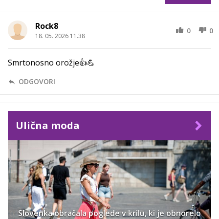
Rock8
0
0
18. 05. 2026 11.38
Smrtonosno orožje👍💪
ODGOVORI
Ulična moda
Slovenka obračala poglede v krilu, ki je obnorelo