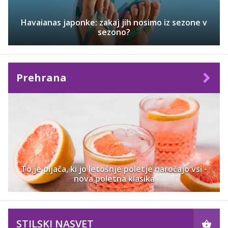
Havaianas japonke: zakaj jih nosimo iz sezone v
sezono?
Prehrana
To je pijača, ki jo letošnje poletje naročajo vsi -
nova poletna klasika
STILSKI NASVET