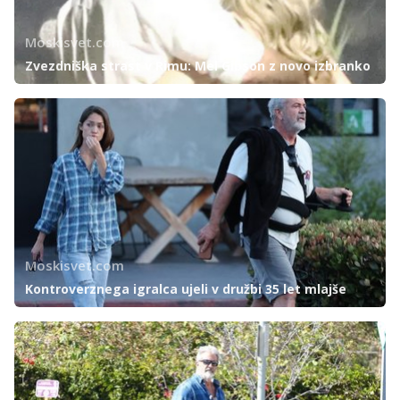
Moskisvet.com
Zvezdniška strast v Rimu: Mel Gibson z novo izbranko
Moskisvet.com
Kontroverznega igralca ujeli v družbi 35 let mlajše