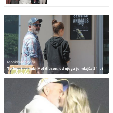
Moskisvet.com
To lepotico ljubi Mel Gibson; od njega je mlajša 34 let