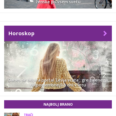
ženske po vsem svetu
Horoskop
Danes se odpira portal 'Levja vrata', gre za enega
najpomembnejših dni v letu
NAJBOLJ BRANO
TRAČI