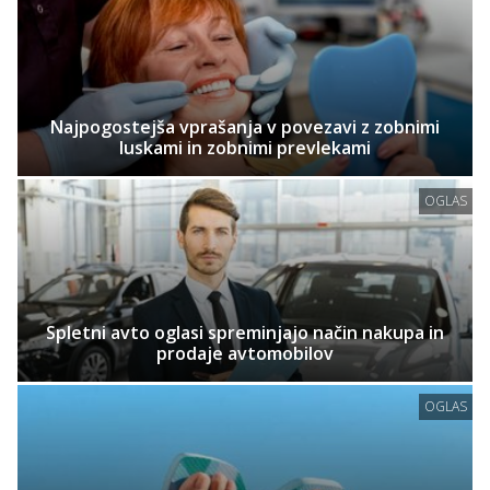
Najpogostejša vprašanja v povezavi z zobnimi
luskami in zobnimi prevlekami
OGLAS
Spletni avto oglasi spreminjajo način nakupa in
prodaje avtomobilov
OGLAS