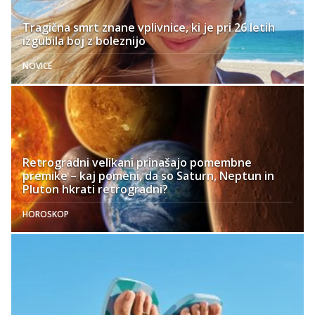
Tragična smrt znane vplivnice, ki je pri 26 letih
izgubila boj z boleznijo
NOVICE
Retrogradni velikani prinašajo pomembne
premike – kaj pomeni, da so Saturn, Neptun in
Pluton hkrati retrogradni?
HOROSKOP