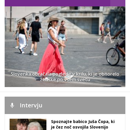
Slovenka obračala poglede v krilu, ki je obnorelo
ženske po vsem svetu
Intervju
Spoznajte babico Juša Čopa, ki
je čez noč osvojila Slovenijo