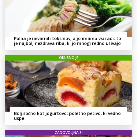
Polna je nevarnih toksinov, a jo imamo vsi radi: to
je najbolj nezdrava riba, ki jo mnogi redno uživajo
OKUSNO.JE
Bolj sočno kot jogurtovo: poletno pecivo, ki vedno
uspe
ZADOVOLJNA.SI