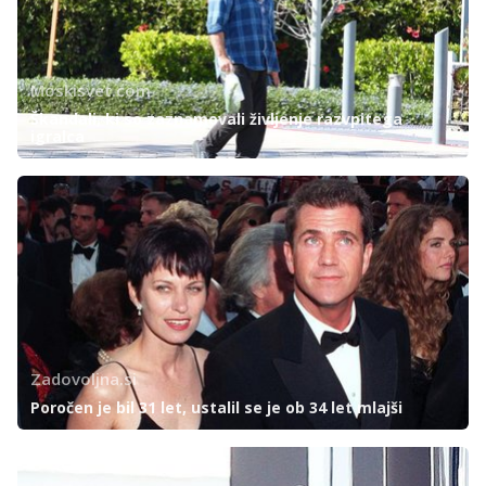
Moskisvet.com
Škandali, ki so zaznamovali življenje razvpitega
igralca
Zadovoljna.si
Poročen je bil 31 let, ustalil se je ob 34 let mlajši