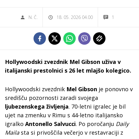
N. Č.
18. 05. 2026 04.00
1
Hollywoodski zvezdnik Mel Gibson uživa v
italijanski prestolnici s 26 let mlajšo kolegico.
Hollywoodski zvezdnik
Mel Gibson
je ponovno v
središču pozornosti zaradi svojega
ljubezenskega življenja
. 70-letni igralec je bil
ujet na zmenku v Rimu s 44-letno italijansko
igralko
Antonello Salvucci
. Po poročanju
Daily
Maila
sta si privoščila večerjo v restavraciji z