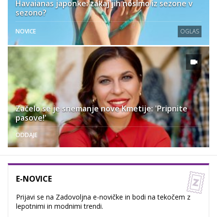
Havaianas japonke: zakaj jih nosimo iz sezone v
sezono?
NOVICE
OGLAS
Začelo se je snemanje nove Kmetije: 'Pripnite
pasove!'
ODDAJE
E-NOVICE
Prijavi se na Zadovoljna e-novičke in bodi na tekočem z
lepotnimi in modnimi trendi.