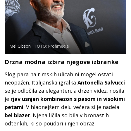
Mel Gibson
FOTO: Profimedia
Drzna modna izbira njegove izbranke
Slog para na rimskih ulicah ni mogel ostati
neopažen. Italijanska igralka
Antonella Salvucci
se je odločila za eleganten, a drzen videz: nosila
je
rjav usnjen kombinezon s pasom in visokimi
petami
. V hladnejšem delu večera si je nadela
bel blazer
. Njena ličila so bila v bronastih
odtenkih, ki so poudarili njen obraz.