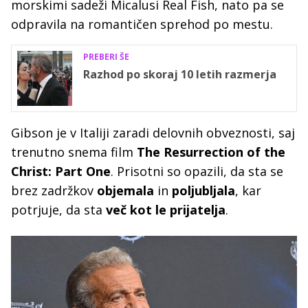
morskimi sadeži Micalusi Real Fish, nato pa se
odpravila na romantičen sprehod po mestu.
PREBERI ŠE
Razhod po skoraj 10 letih razmerja
Gibson je v Italiji zaradi delovnih obveznosti, saj
trenutno snema film
The Resurrection of the
Christ: Part One
. Prisotni so opazili, da sta se
brez zadržkov
objemala
in
poljubljala
, kar
potrjuje, da sta
več kot le prijatelja
.