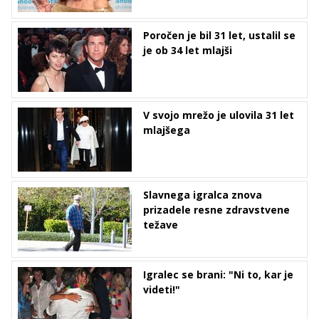
Poročen je bil 31 let, ustalil se
je ob 34 let mlajši
V svojo mrežo je ulovila 31 let
mlajšega
Slavnega igralca znova
prizadele resne zdravstvene
težave
Igralec se brani: "Ni to, kar je
videti!"