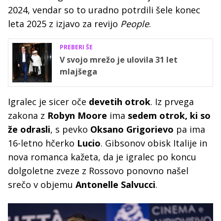
2024, vendar so to uradno potrdili šele konec
leta 2025 z izjavo za revijo
People
.
PREBERI ŠE
V svojo mrežo je ulovila 31 let
mlajšega
Igralec je sicer oče
devetih otrok
. Iz prvega
zakona z
Robyn Moore
ima
sedem otrok, ki so
že odrasli
, s pevko
Oksano Grigorievo
pa ima
16-letno hčerko
Lucio
. Gibsonov obisk Italije in
nova romanca kažeta, da je igralec po koncu
dolgoletne zveze z Rossovo ponovno našel
srečo v objemu
Antonelle Salvucci
.