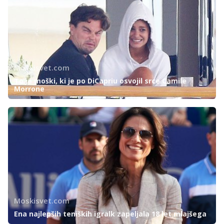
Moskisvet.com
To je moški, ki je po DiCapriu osvojil srce Camile
Morrone
Moskisvet.com
Ena najlepših teniških igralk zapeljala 18 let mlajšega