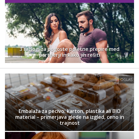
3 razlogi za pogoste poletne prepire med
partnerji in kako jih rešiti
OGLAS
Embalaža za pecivo: karton, plastika ali BIO
material – primerjava glede na izgled, ceno in
trajnost