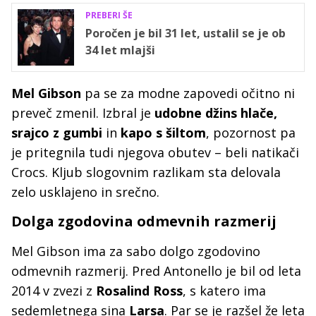
PREBERI ŠE
Poročen je bil 31 let, ustalil se je ob
34 let mlajši
Mel Gibson
pa se za modne zapovedi očitno ni
preveč zmenil. Izbral je
udobne džins hlače,
srajco z gumbi
in
kapo s šiltom
, pozornost pa
je pritegnila tudi njegova obutev – beli natikači
Crocs. Kljub slogovnim razlikam sta delovala
zelo usklajeno in srečno.
Dolga zgodovina odmevnih razmerij
Mel Gibson ima za sabo dolgo zgodovino
odmevnih razmerij. Pred Antonello je bil od leta
2014 v zvezi z
Rosalind Ross
, s katero ima
sedemletnega sina
Larsa
. Par se je razšel že leta