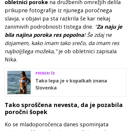
obletnici poroke
na družbenih omrežjih delila
prikupne fotografije iz njunega poročnega
slavja, v objavi pa sta razkrila še kar nekaj
zanimivih podrobnosti tistega dne.
"
Za naju je
bila najina poroka res popolna
! Še zdaj ne
dojamem, kako imam tako srečo, da imam res
najboljšega možeka,"
je ob obletnici zapisala
Nika.
PREBERI ŠE
Tako lepa je v kopalkah znana
Slovenka
Tako sproščena nevesta, da je pozabila
poročni šopek
Ko se mladoporočenca danes spominjata