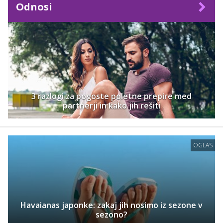
Odnosi
3 razlogi za pogoste poletne prepire med
partnerji in kako jih rešiti
OGLAS
Havaianas japonke: zakaj jih nosimo iz sezone v
sezono?