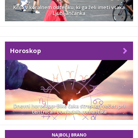
Krilo v koralnem odtenku, ki ga želi imeti vsaka
Ljubljančanka
Horoskop
Dnevni horoskop: Bike čaka strasten večer, pri
tehtnicah bo vladala romantika
NAJBOLJ BRANO