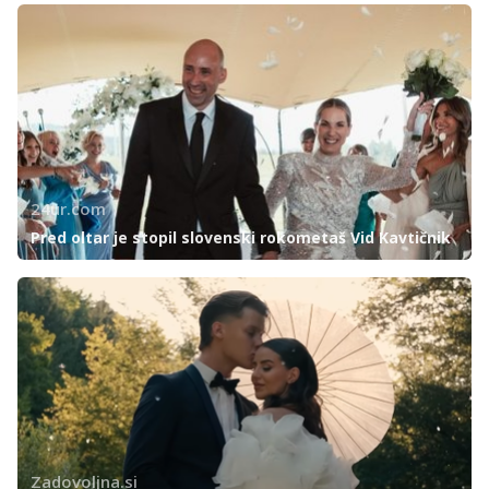
24ur.com
Pred oltar je stopil slovenski rokometaš Vid Kavtičnik
Zadovoljna.si