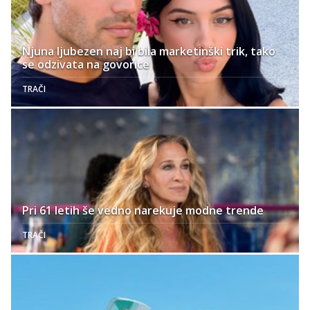
Njuna ljubezen naj bi bila marketinški trik, tako
se odzivata na govorice
TRAČI
Pri 61 letih še vedno narekuje modne trende
TRAČI