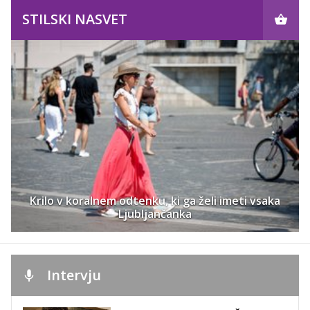
STILSKI NASVET
Krilo v koralnem odtenku, ki ga želi imeti vsaka
Ljubljančanka
Intervju