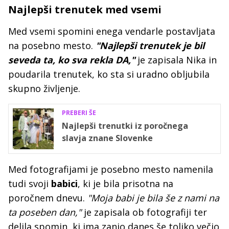
Najlepši trenutek med vsemi
Med vsemi spomini enega vendarle postavljata
na posebno mesto.
"Najlepši trenutek je bil
seveda ta, ko sva rekla DA,"
je zapisala Nika in
poudarila trenutek, ko sta si uradno obljubila
skupno življenje.
PREBERI ŠE
Najlepši trenutki iz poročnega
slavja znane Slovenke
Med fotografijami je posebno mesto namenila
tudi svoji
babici
, ki je bila prisotna na
poročnem dnevu.
"Moja babi je bila še z nami na
ta poseben dan,"
je zapisala ob fotografiji ter
delila spomin, ki ima zanjo danes še toliko večjo