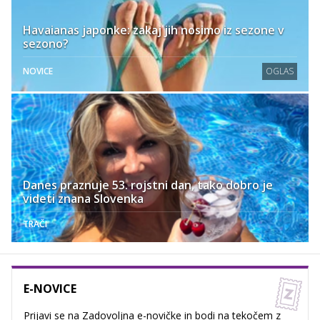
Havaianas japonke: zakaj jih nosimo iz sezone v
sezono?
NOVICE
OGLAS
Danes praznuje 53. rojstni dan, tako dobro je
videti znana Slovenka
TRAČI
E-NOVICE
Prijavi se na Zadovoljna e-novičke in bodi na tekočem z