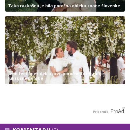
Tako razkošna je bila poročna obleka znane Slovenke
24ur.com
Jennifer Lopez delila prve poročne fotografije
luksuzne poroke
Priporoča