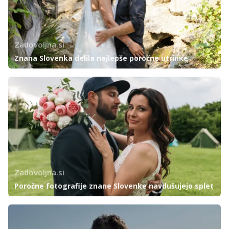
Zadovoljna.si
Znana Slovenka delila najlepše poročne utrinke
Zadovoljna.si
Poročne fotografije znane Slovenke navdušujejo splet