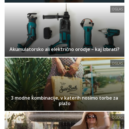
OGLAS
Akumulatorsko ali električno orodje – kaj izbrati?
OGLAS
3 modne kombinacije, v katerih nosimo torbe za
plažo
OGLAS