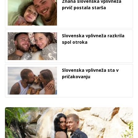
Znana slovenska vplivneža
prvič postala starša
Slovenska vplivneža razkrila
spol otroka
Slovenska vplivneža sta v
pričakovanju