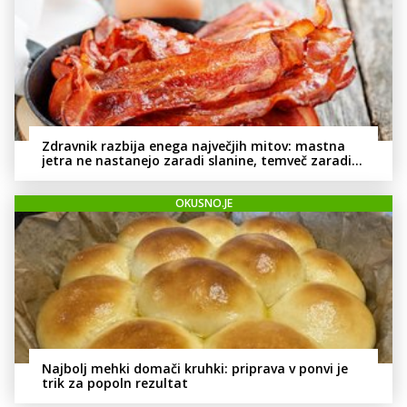
Zdravnik razbija enega največjih mitov: mastna
jetra ne nastanejo zaradi slanine, temveč zaradi
živila, ki ga imamo vsi radi
OKUSNO.JE
Najbolj mehki domači kruhki: priprava v ponvi je
trik za popoln rezultat