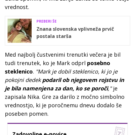
vrednost.
PREBERI ŠE
Znana slovenska vplivneža prvič
postala starša
Med najbolj čustvenimi trenutki večera je bil
tudi trenutek, ko je Mark odprl
posebno
steklenico
.
"Mark je dobil steklenico, ki jo je
pokojni dedek
podaril ob njegovem rojstvu in
je bila namenjena za dan, ko se poroči
,"
je
zapisala Nika. Gre za darilo z močno simbolno
vrednostjo, ki je poročnemu dnevu dodalo še
poseben pomen.
Zadovoljne e-novice