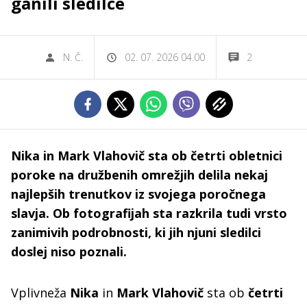
ganili sledilce
N. Č.
02. 07. 2026 04.00
2
Nika in Mark Vlahovič sta ob četrti obletnici
poroke na družbenih omrežjih delila nekaj
najlepših trenutkov iz svojega poročnega
slavja. Ob fotografijah sta razkrila tudi vrsto
zanimivih podrobnosti, ki jih njuni sledilci
doslej niso poznali.
Vplivneža
Nika
in
Mark Vlahovič
sta ob
četrti