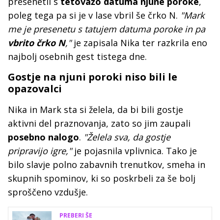
presenetil s
tetovažo datuma njune poroke
,
poleg tega pa si je v lase vbril še črko N.
"Mark
me je presenetu s tatujem datuma poroke in pa
vbrito črko N
,"
je zapisala Nika ter razkrila eno
najbolj osebnih gest tistega dne.
Gostje na njuni poroki niso bili le
opazovalci
Nika in Mark sta si želela, da bi bili gostje
aktivni del praznovanja, zato so jim zaupali
posebno nalogo
.
"Želela sva, da gostje
pripravijo igre,"
je pojasnila vplivnica. Tako je
bilo slavje polno zabavnih trenutkov, smeha in
skupnih spominov, ki so poskrbeli za še bolj
sproščeno vzdušje.
PREBERI ŠE