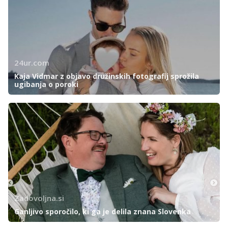
24ur.com
Kaja Vidmar z objavo družinskih fotografij sprožila
ugibanja o poroki
Zadovoljna.si
Ganljivo sporočilo, ki ga je delila znana Slovenka