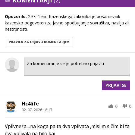
KOMENTARJI
(2)
Opozorilo:
297. členu Kazenskega zakonika je posameznik
kazensko odgovoren za javno spodbujanje sovraštva, nasilja ali
nestrpnosti.
PRAVILA ZA OBJAVO KOMENTARJEV
PRIJAVI SE
Hc4life
0
0
02. 07. 2026 18.17
Vplivneža....na koga pa ta dva vplivata ,mislim s čim bi ta
dva vplivala na bilo kaj