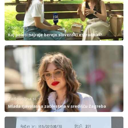
24ur.com
Kaj poleti najraje berejo slovenski estradniki?
Zadovoljna.si
Mlada rjavolaska zablestela v središču Zagreba