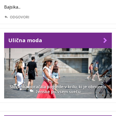
Bajsika...
ODGOVORI
Ulična moda
Slovenka obračala poglede v krilu, ki je obnorelo
ženske po vsem svetu