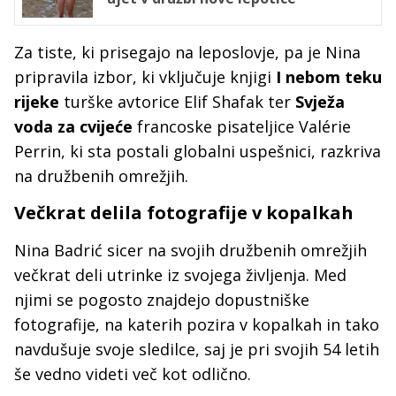
Za tiste, ki prisegajo na leposlovje, pa je Nina
pripravila izbor, ki vključuje knjigi
I nebom teku
rijeke
turške avtorice Elif Shafak ter
Svježa
voda za cvijeće
francoske pisateljice Valérie
Perrin, ki sta postali globalni uspešnici, razkriva
na družbenih omrežjih.
Večkrat delila fotografije v kopalkah
Nina Badrić sicer na svojih družbenih omrežjih
večkrat deli utrinke iz svojega življenja. Med
njimi se pogosto znajdejo dopustniške
fotografije, na katerih pozira v kopalkah in tako
navdušuje svoje sledilce, saj je pri svojih 54 letih
še vedno videti več kot odlično.