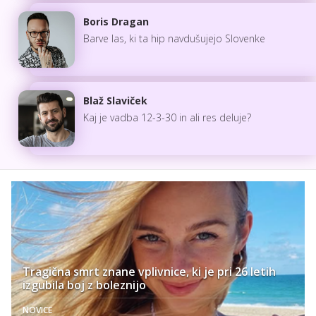
Boris Dragan
Barve las, ki ta hip navdušujejo Slovenke
Blaž Slaviček
Kaj je vadba 12-3-30 in ali res deluje?
Tragična smrt znane vplivnice, ki je pri 26 letih
izgubila boj z boleznijo
NOVICE