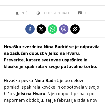
N. Č.
09. 07. 2026 04.00
7
Hrvaška zvezdnica Nina Badrić se je odpravila
na zaslužen dopust v Jelso na Hvaru.
Preverite, katere svetovne uspešnice in
klasike je spakirala v svojo potovalno torbo.
Hrvaška pevka
Nina Badrić
je po delovni
pomladi spakirala kovčke in odpotovala v svojo
hišo v
Jelsi na Hvaru
. Njen dopust prihaja po
napornem obdobju, saj je februarja izdala nov