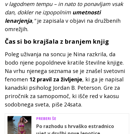
v lagodnem tempu – in nato to ponavljam vsak
dan, dokler ne izpopolnim
umetnosti
lenarjenja
,"
je zapisala v objavi na družbenih
omrežjih.
Čas si bo krajšala z branjem knjig
Poleg uživanja na soncu je Nina razkrila, da
bodo njene popoldneve kratile številne knjige.
Na vrhu njenega seznama se je znašel svetovni
fenomen
12 pravil za življenje
, ki ga je napisal
kanadski psiholog Jordan B. Peterson. Gre za
priročnik za samopomoč, ki išče red v kaosu
sodobnega sveta, piše 24sata.
PREBERI ŠE
Po razhodu s hrvaško estradnico
ujet v družbi nove lepotice