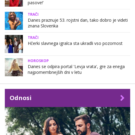
pasove!'
TRAČI
Danes praznuje 53. rojstni dan, tako dobro je videti
znana Slovenka
TRAČI
Hčerki slavnega igralca sta ukradli vso pozornost
HOROSKOP
Danes se odpira portal 'Levja vrata', gre za enega
najpomembnejših dni v letu
Odnosi