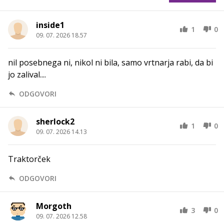
inside1
1
0
09. 07. 2026 18.57
nil posebnega ni, nikol ni bila, samo vrtnarja rabi, da bi
jo zalival....
ODGOVORI
sherlock2
1
0
09. 07. 2026 14.13
Traktorček
ODGOVORI
Morgoth
3
0
09. 07. 2026 12.58