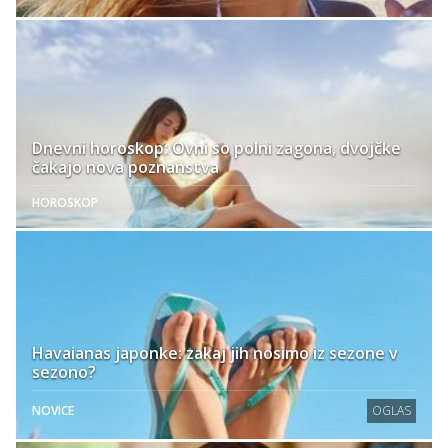
Dnevni horoskop: Ovni so polni zagona, dvojčke
čakajo nova poznanstva
HOROSKOP
Havaianas japonke: zakaj jih nosimo iz sezone v
sezono?
NOVICE
OGLAS