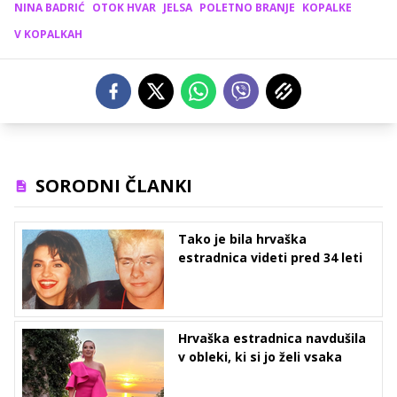
NINA BADRIĆ
OTOK HVAR
JELSA
POLETNO BRANJE
KOPALKE
V KOPALKAH
SORODNI ČLANKI
Tako je bila hrvaška
estradnica videti pred 34 leti
Hrvaška estradnica navdušila
v obleki, ki si jo želi vsaka