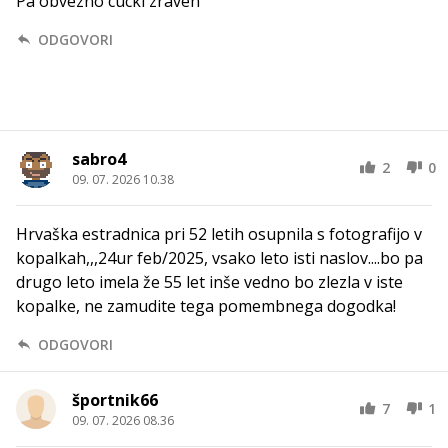
Pa obvezno cucki zraven
ODGOVORI
sabro4
2
0
09. 07. 2026 10.38
Hrvaška estradnica pri 52 letih osupnila s fotografijo v
kopalkah,,,24ur feb/2025, vsako leto isti naslov....bo pa
drugo leto imela že 55 let inše vedno bo zlezla v iste
kopalke, ne zamudite tega pomembnega dogodka!
ODGOVORI
športnik66
7
1
09. 07. 2026 08.36