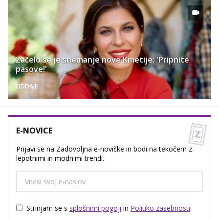
Začelo se je snemanje nove Kmetije: 'Pripnite
pasove!'
ODDAJE
E-NOVICE
Prijavi se na Zadovoljna e-novičke in bodi na tekočem z
lepotnimi in modnimi trendi.
Strinjam se s
splošnimi pogoji
in
Politiko zasebnosti
.