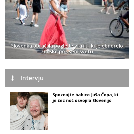
Slovenka obračala poglede v krilu, ki je obnorelo
ženske po vsem svetu
Intervju
Spoznajte babico Juša Čopa, ki
je čez noč osvojila Slovenijo