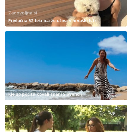
Zadovoljna.si
Privlačna 52-letnica že uživa v hrvaški Istri
24ur.com
Kje so počitnikovali znani Slovenci?