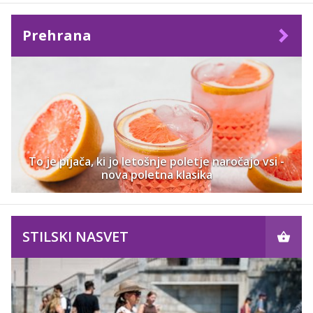
Prehrana
To je pijača, ki jo letošnje poletje naročajo vsi -
nova poletna klasika
STILSKI NASVET