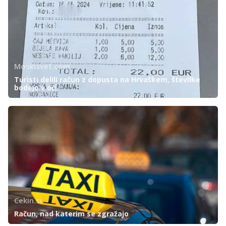
Moskisvet.com
Turisti delili račun z dopusta na Hrvaškem, številke
bodejo v oči
Cekin.si
Račun, nad katerim se zgražajo