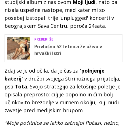
studijski album z naslovom
Moji ljudi
, nato pa
nizala uspešne nastope, med katerimi so
posebej izstopali trije 'unplugged' koncerti v
beograjskem Sava Centru, poroča 24sata.
PREBERI ŠE
Privlačna 52-letnica že uživa v
hrvaški Istri
Zdaj se je odločila, da je čas za
'polnjenje
baterij'
v družbi svojega štirinožnega prijatelja,
psa
Tota
. Svojo strategijo za letošnje poletje je
opisala preprosto: cilj je popolno in čim bolj
učinkovito brezdelje v mirnem okolju, ki ji nudi
zavetje pred medijskim hrupom.
"Moje počitnice se lahko začnejo! Počasi, nežno,