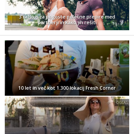
3 razlogi za pogoste poletne prepire med
partnerji in kako jih rešiti
10 let in več kot 1.300 lokacij Fresh Corner
OGLAS