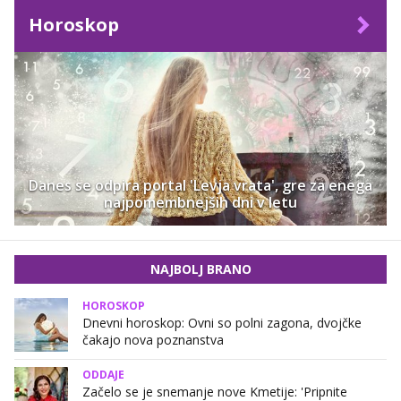
Horoskop
Danes se odpira portal 'Levja vrata', gre za enega
najpomembnejših dni v letu
NAJBOLJ BRANO
HOROSKOP
Dnevni horoskop: Ovni so polni zagona, dvojčke
čakajo nova poznanstva
ODDAJE
Začelo se je snemanje nove Kmetije: 'Pripnite