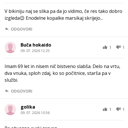
V bikiniju naj se slika pa da jo vidimo, če res tako dobro
izgleda😉 Enodelne kopalke marsikaj skrijejo...
ODGOVORI
Buča hokaido
1
1
09. 07. 2026 12.25
Imam 69 let in nisem nič bistveno slabša. Delo na vrtu,
dva vnuka, sploh zdaj, ko so počitnice, starša pa v
službi.
ODGOVORI
golika
1
1
09. 07. 2026 10.56