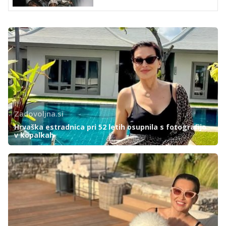
Zadovoljna.si
Hrvaška estradnica pri 52 letih osupnila s fotografijo
v kopalkah