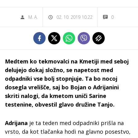
M. A.
02. 10. 2019 10.22
0
Medtem ko tekmovalci na Kmetiji med seboj
delujejo dokaj složno, se napetost med
odpadniki vse bolj stopnjuje. Ta bo nocoj
dosegla vrelišče, saj bo Bojan o Adrijanini
skriti nalogi, da kmetom uniči Sarine
testenine, obvestil glavo družine Tanjo.
Adrijana
je ta teden med odpadniki prišla na
vrsto, da kot tlačanka hodi na glavno posestvo,