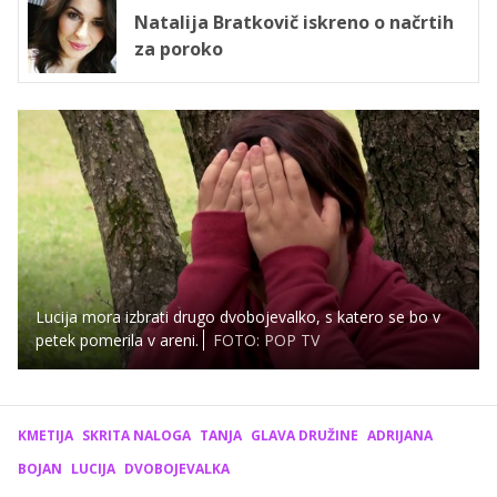
Natalija Bratkovič iskreno o načrtih
za poroko
Lucija mora izbrati drugo dvobojevalko, s katero se bo v
petek pomerila v areni.
FOTO: POP TV
KMETIJA
SKRITA NALOGA
TANJA
GLAVA DRUŽINE
ADRIJANA
BOJAN
LUCIJA
DVOBOJEVALKA