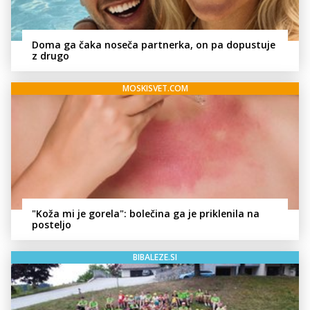
Doma ga čaka noseča partnerka, on pa dopustuje
z drugo
MOSKISVET.COM
"Koža mi je gorela": bolečina ga je priklenila na
posteljo
BIBALEZE.SI