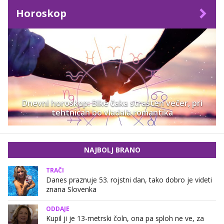
Horoskop
Dnevni horoskop: Bike čaka strasten večer, pri
tehtnicah bo vladala romantika
NAJBOLJ BRANO
TRAČI
Danes praznuje 53. rojstni dan, tako dobro je videti
znana Slovenka
ODDAJE
Kupil ji je 13-metrski čoln, ona pa sploh ne ve, za