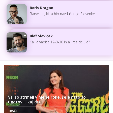
Boris Dragan
Barve las, ki ta hip navdušujejo Slovenke
Blaž Slaviček
Kaj je vadba 12-3-30 in ali res deluje?
Vsi so strmeli v njene roke, šele nato so
ugotovili, kaj drži
TRAČI