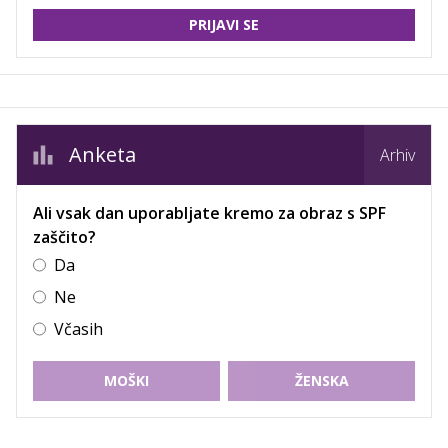
PRIJAVI SE
Anketa
Arhiv
Ali vsak dan uporabljate kremo za obraz s SPF
zaščito?
Da
Ne
Včasih
MOŠKI
ŽENSKA