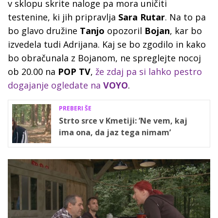
v sklopu skrite naloge pa mora uničiti
testenine, ki jih pripravlja
Sara Rutar
. Na to pa
bo glavo družine
Tanjo
opozoril
Bojan
, kar bo
izvedela tudi Adrijana. Kaj se bo zgodilo in kako
bo obračunala z Bojanom, ne spreglejte nocoj
ob 20.00 na
POP TV
,
že zdaj pa si lahko pestro
dogajanje ogledate na
VOYO
.
PREBERI ŠE
Strto srce v Kmetiji: ’Ne vem, kaj
ima ona, da jaz tega nimam’