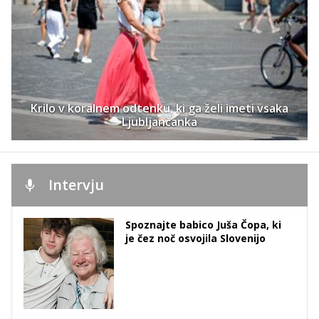
Krilo v koralnem odtenku, ki ga želi imeti vsaka
Ljubljančanka
Intervju
Spoznajte babico Juša Čopa, ki
je čez noč osvojila Slovenijo