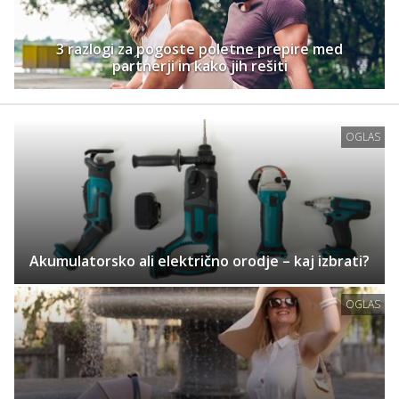
3 razlogi za pogoste poletne prepire med
partnerji in kako jih rešiti
OGLAS
Akumulatorsko ali električno orodje – kaj izbrati?
OGLAS