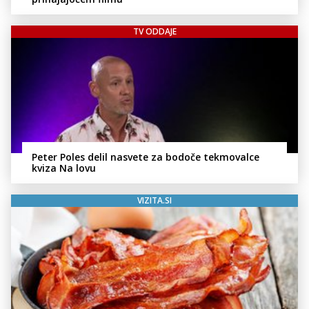
TV ODDAJE
Peter Poles delil nasvete za bodoče tekmovalce
kviza Na lovu
VIZITA.SI