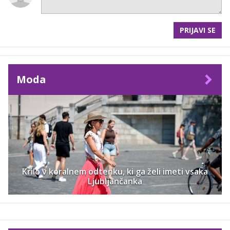
PRIJAVI SE
Moda
Krilo v koralnem odtenku, ki ga želi imeti vsaka
Ljubljančanka