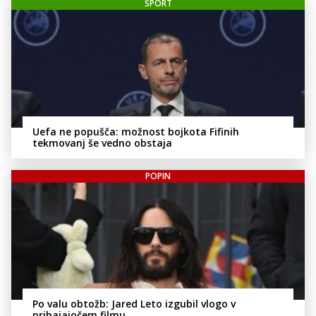
ŠPORT
Uefa ne popušča: možnost bojkota Fifinih
tekmovanj še vedno obstaja
POPIN
Po valu obtožb: Jared Leto izgubil vlogo v
prihajajočem filmu