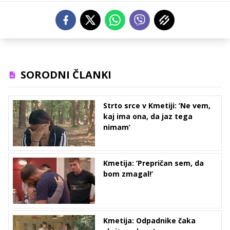
SORODNI ČLANKI
Strto srce v Kmetiji: ’Ne vem,
kaj ima ona, da jaz tega
nimam’
Kmetija: ’Prepričan sem, da
bom zmagal!’
Kmetija: Odpadnike čaka