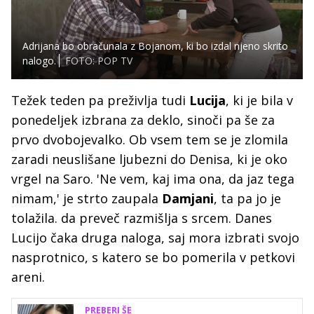
Adrijana bo obračunala z Bojanom, ki bo izdal njeno skrito
nalogo.
FOTO: POP TV
Težek teden pa preživlja tudi
Lucija
, ki je bila v
ponedeljek izbrana za deklo, sinoči pa še za
prvo dvobojevalko. Ob vsem tem se je zlomila
zaradi neuslišane ljubezni do Denisa, ki je oko
vrgel na Saro. 'Ne vem, kaj ima ona, da jaz tega
nimam,' je strto zaupala
Damjani
, ta pa jo je
tolažila. da preveč razmišlja s srcem. Danes
Lucijo čaka druga naloga, saj mora izbrati svojo
nasprotnico, s katero se bo pomerila v petkovi
areni.
PREBERI ŠE