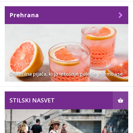
Prehrana
Osvežilna pijača, ki jo letošnje poletje pijemo vse
STILSKI NASVET