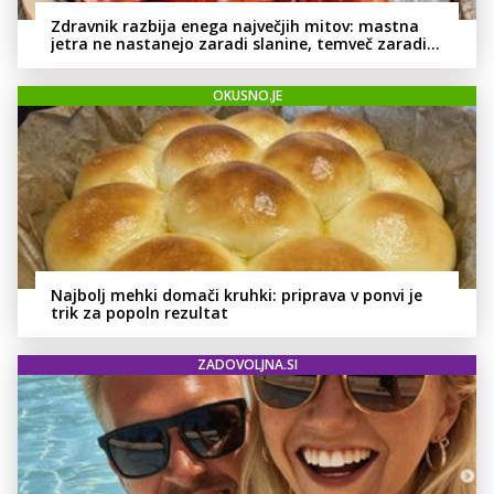
Zdravnik razbija enega največjih mitov: mastna
jetra ne nastanejo zaradi slanine, temveč zaradi
živila, ki ga imamo vsi radi
OKUSNO.JE
Najbolj mehki domači kruhki: priprava v ponvi je
trik za popoln rezultat
ZADOVOLJNA.SI