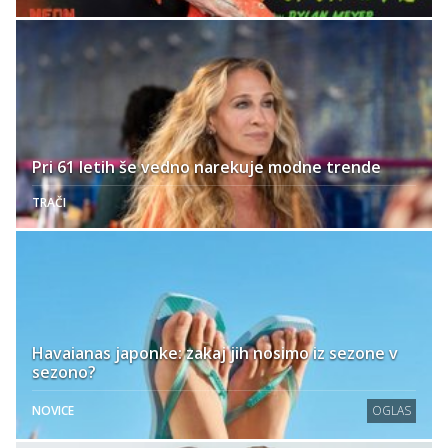
Pri 61 letih še vedno narekuje modne trende
TRAČI
Havaianas japonke: zakaj jih nosimo iz sezone v
sezono?
NOVICE
OGLAS