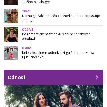
kakšno plovilo gre
TRAČI
Doma ga čaka noseča partnerka, on pa dopustuje
z drugo
ODDAJE
Po romantičnem zmenku sledi nepričakovan
preobrat
MODA
Krilo v koralnem odtenku, ki ga želi imeti vsaka
Ljubljančanka
Odnosi